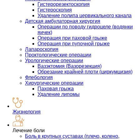
Гистерорезектоскопия
Гистероскопия
Удаление полипа цервикального канала
Детская амбулаторная хирургия
Операции по поводу гидроцеле (водянки
яичек)
Операция при паховой грыже
Операция при пупочной грыже
Лапароскопия
Проктологические операции
Урологические операции
Вазэктомия (Вазорезекция)
Обрезание крайней плоти (циркумцизия)
Флебология
Хирургические операции
Паховая грыжа
Удаление липомы
Жизнелогия
Лечение боли
Боль в крупных суставах (плечо, колено,