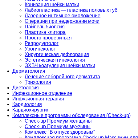
Конизация шейки матки
Лабиопластика — пластика половых губ
Лазерное интимное омоложение
Операции при недержании мочи
Пайпель биопсия
Пластика клитора
Просто провериться
Репродуктолог
Урогинеколог
Хирургическая дефлорация
Эстетическая гинекология
ЭХВЧ коагуляция шейки матки
Дерматология
Лечение себорейного дерматита
Трихология
Диетология
Инфекционное отделение
Инфузионная терапия
Кардиология
Кардиохирургия
Комплексные программы обследования (Check-up)
Check-up Премиум женщины
Check-up Премиум мужчины
Комплекс "В отпуск здоровым"
Комплексная программа Check-up Максимум для