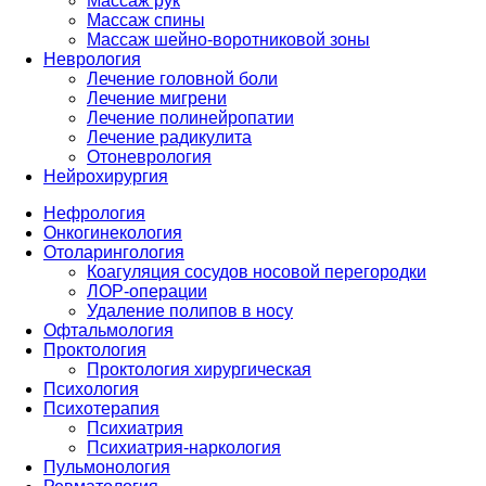
Массаж рук
Массаж спины
Массаж шейно-воротниковой зоны
Неврология
Лечение головной боли
Лечение мигрени
Лечение полинейропатии
Лечение радикулита
Отоневрология
Нейрохирургия
Нефрология
Онкогинекология
Отоларингология
Коагуляция сосудов носовой перегородки
ЛОР-операции
Удаление полипов в носу
Офтальмология
Проктология
Проктология хирургическая
Психология
Психотерапия
Психиатрия
Психиатрия-наркология
Пульмонология