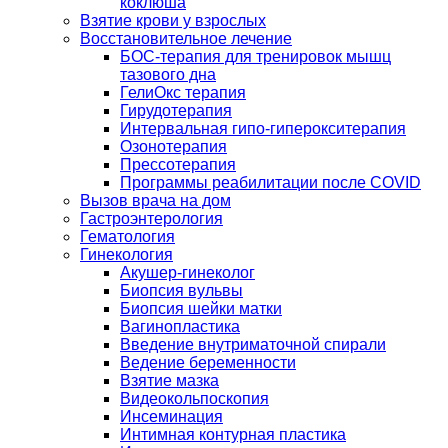
коклюша
Взятие крови у взрослых
Восстановительное лечение
БОС-терапия для тренировок мышц
тазового дна
ГелиОкс терапия
Гирудотерапия
Интервальная гипо-гиперокситерапия
Озонотерапия
Прессотерапия
Программы реабилитации после СOVID
Вызов врача на дом
Гастроэнтерология
Гематология
Гинекология
Акушер-гинеколог
Биопсия вульвы
Биопсия шейки матки
Вагинопластика
Введение внутриматочной спирали
Ведение беременности
Взятие мазка
Видеокольпоскопия
Инсеминация
Интимная контурная пластика