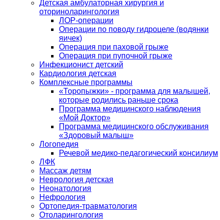
Детская амбулаторная хирургия и
оториноларингология
ЛОР-операции
Операции по поводу гидроцеле (водянки
яичек)
Операция при паховой грыже
Операция при пупочной грыже
Инфекционист детский
Кардиология детская
Комплексные программы
«Торопыжки» - программа для малышей,
которые родились раньше срока
Программа медицинского наблюдения
«Мой Доктор»
Программа медицинского обслуживания
«Здоровый малыш»
Логопедия
Речевой медико-педагогический консилиум
ЛФК
Массаж детям
Неврология детская
Неонатология
Нефрология
Ортопедия-травматология
Отоларингология