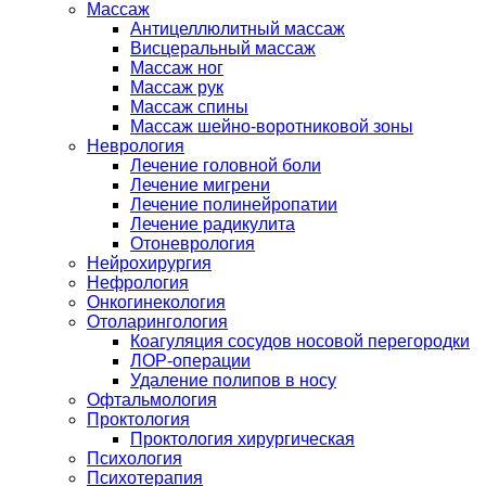
Массаж
Антицеллюлитный массаж
Висцеральный массаж
Массаж ног
Массаж рук
Массаж спины
Массаж шейно-воротниковой зоны
Неврология
Лечение головной боли
Лечение мигрени
Лечение полинейропатии
Лечение радикулита
Отоневрология
Нейрохирургия
Нефрология
Онкогинекология
Отоларингология
Коагуляция сосудов носовой перегородки
ЛОР-операции
Удаление полипов в носу
Офтальмология
Проктология
Проктология хирургическая
Психология
Психотерапия