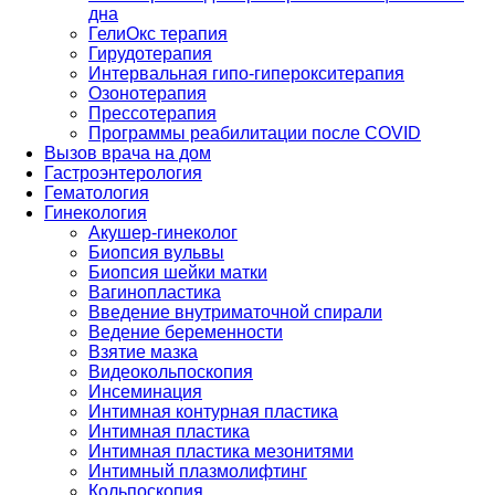
дна
ГелиОкс терапия
Гирудотерапия
Интервальная гипо-гиперокситерапия
Озонотерапия
Прессотерапия
Программы реабилитации после СOVID
Вызов врача на дом
Гастроэнтерология
Гематология
Гинекология
Акушер-гинеколог
Биопсия вульвы
Биопсия шейки матки
Вагинопластика
Введение внутриматочной спирали
Ведение беременности
Взятие мазка
Видеокольпоскопия
Инсеминация
Интимная контурная пластика
Интимная пластика
Интимная пластика мезонитями
Интимный плазмолифтинг
Кольпоскопия