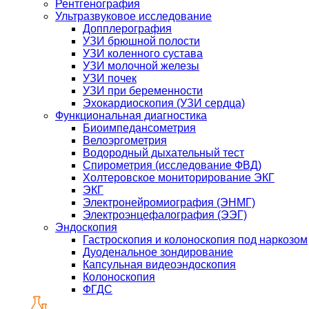
Рентгенография
Ультразвуковое исследование
Допплерография
УЗИ брюшной полости
УЗИ коленного сустава
УЗИ молочной железы
УЗИ почек
УЗИ при беременности
Эхокардиоскопия (УЗИ сердца)
Функциональная диагностика
Биоимпедансометрия
Велоэргометрия
Водородный дыхательный тест
Спирометрия (исследование ФВД)
Холтеровское мониторирование ЭКГ
ЭКГ
Электронейромиография (ЭНМГ)
Электроэнцефалография (ЭЭГ)
Эндоскопия
Гастроскопия и колоноскопия под наркозом
Дуоденальное зондирование
Капсульная видеоэндоскопия
Колоноскопия
ФГДС