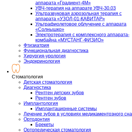
аппарата «Градиент-4М»
УВЧ-терапия на аппарате УВЧ-30.03
Ультразвуковая аэрозольная терапия с
аппарата «УЗОЛ-01-КАВИТАР»
Ультрафиолетовое облучение с аппарата
«Солнышко»
Электротерапия с комплексного аппарата-
комбайна «МУСТАНГ-ФИЗИО»
Фтизиатрия
Функциональная диагностика
Хирургия-урология
Эндокринология
Стоматология
Детская стоматология
Диагностика
Рентген детских зубов
Рентген зубов
Имплантология
Имплантационные системы
Лечение зубов в условиях медикаментозного сна
Ортодонтия
Брекеты
Ортопедическая стоматология