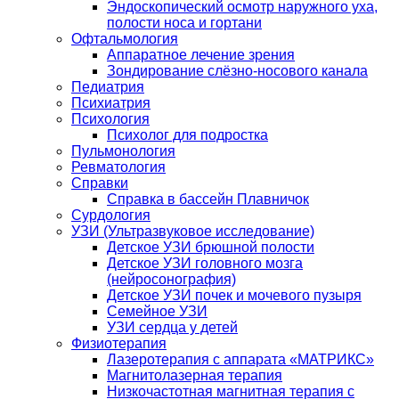
Эндоскопический осмотр наружного уха,
полости носа и гортани
Офтальмология
Аппаратное лечение зрения
Зондирование слёзно-носового канала
Педиатрия
Психиатрия
Психология
Психолог для подростка
Пульмонология
Ревматология
Справки
Справка в бассейн Плавничок
Сурдология
УЗИ (Ультразвуковое исследование)
Детское УЗИ брюшной полости
Детское УЗИ головного мозга
(нейросонография)
Детское УЗИ почек и мочевого пузыря
Семейное УЗИ
УЗИ сердца у детей
Физиотерапия
Лазеротерапия с аппарата «МАТРИКС»
Магнитолазерная терапия
Низкочастотная магнитная терапия с