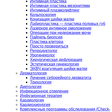
Интимная пластика
Интимная пластика мезонитями
Интимный плазмолифтинг
Кольпоскопия
Конизация шейки матки
Лабиопластика — пластика половых губ
Лазерное интимное омоложение
Операции при недержании мочи
Пайпель биопсия
Пластика клитора
Просто провериться
Репродуктолог
Урогинеколог
Хирургическая дефлорация
Эстетическая гинекология
ЭХВЧ коагуляция шейки матки
Дерматология
Лечение себорейного дерматита
Трихология
Диетология
Инфекционное отделение
Инфузионная терапия
Кардиология
Кардиохирургия
Комплексные программы обследования (Check-