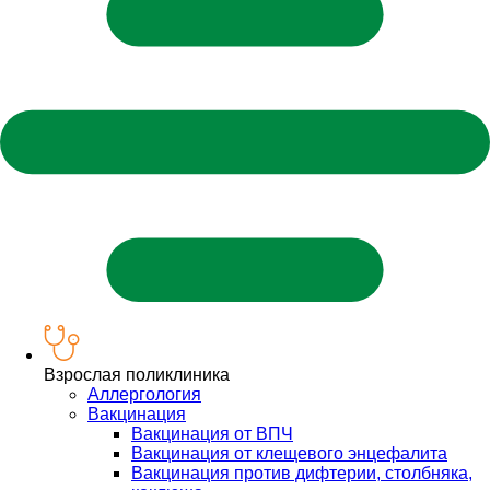
Взрослая поликлиника
Аллергология
Вакцинация
Вакцинация от ВПЧ
Вакцинация от клещевого энцефалита
Вакцинация против дифтерии, столбняка,