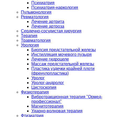
Психиатрия
Психиатрия-наркология
Пульмонология
Ревматология
Лечение артрита
Лечение артроза
Сердечно-сосудистая хирургия
Терапия
Травматология
Урология
Биопсия предстательной железы
Инстилляция мочевого пузыря
Лечение гидроцеле
Массаж предстательной железы
Пластика уздечки крайней плоти
(френулопластика)
Уролог
Уролог-андролог
Цистоскопия
Физиотерапия
Вибротракционная терапия "Ормед-
профессионал"
Магнитотерапия
Ударно-волновая терапия
Фтизиатрия