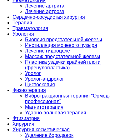
Ревматология
Лечение артрита
Лечение артроза
Сердечно-сосудистая хирургия
Терапия
Травматология
Урология
Биопсия предстательной железы
Инстилляция мочевого пузыря
Лечение гидроцеле
Массаж предстательной железы
Пластика уздечки крайней плоти
(френулопластика)
Уролог
Уролог-андролог
Цистоскопия
Физиотерапия
Вибротракционная терапия "Ормед-
профессионал"
Магнитотерапия
Ударно-волновая терапия
Фтизиатрия
Хирургия
Хирургия косметическая
Удаление бородавок