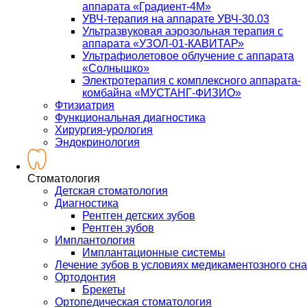
аппарата «Градиент-4М»
УВЧ-терапия на аппарате УВЧ-30.03
Ультразвуковая аэрозольная терапия с
аппарата «УЗОЛ-01-КАВИТАР»
Ультрафиолетовое облучение с аппарата
«Солнышко»
Электротерапия с комплексного аппарата-
комбайна «МУСТАНГ-ФИЗИО»
Фтизиатрия
Функциональная диагностика
Хирургия-урология
Эндокринология
Стоматология
Детская стоматология
Диагностика
Рентген детских зубов
Рентген зубов
Имплантология
Имплантационные системы
Лечение зубов в условиях медикаментозного сна
Ортодонтия
Брекеты
Ортопедическая стоматология