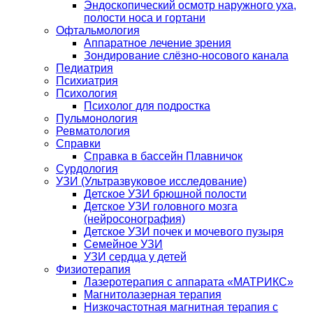
Эндоскопический осмотр наружного уха,
полости носа и гортани
Офтальмология
Аппаратное лечение зрения
Зондирование слёзно-носового канала
Педиатрия
Психиатрия
Психология
Психолог для подростка
Пульмонология
Ревматология
Справки
Справка в бассейн Плавничок
Сурдология
УЗИ (Ультразвуковое исследование)
Детское УЗИ брюшной полости
Детское УЗИ головного мозга
(нейросонография)
Детское УЗИ почек и мочевого пузыря
Семейное УЗИ
УЗИ сердца у детей
Физиотерапия
Лазеротерапия с аппарата «МАТРИКС»
Магнитолазерная терапия
Низкочастотная магнитная терапия с