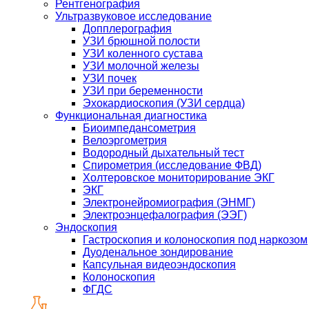
Рентгенография
Ультразвуковое исследование
Допплерография
УЗИ брюшной полости
УЗИ коленного сустава
УЗИ молочной железы
УЗИ почек
УЗИ при беременности
Эхокардиоскопия (УЗИ сердца)
Функциональная диагностика
Биоимпедансометрия
Велоэргометрия
Водородный дыхательный тест
Спирометрия (исследование ФВД)
Холтеровское мониторирование ЭКГ
ЭКГ
Электронейромиография (ЭНМГ)
Электроэнцефалография (ЭЭГ)
Эндоскопия
Гастроскопия и колоноскопия под наркозом
Дуоденальное зондирование
Капсульная видеоэндоскопия
Колоноскопия
ФГДС