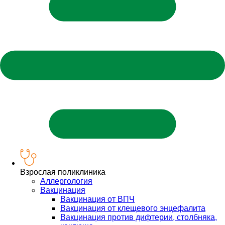
Взрослая поликлиника
Аллергология
Вакцинация
Вакцинация от ВПЧ
Вакцинация от клещевого энцефалита
Вакцинация против дифтерии, столбняка,