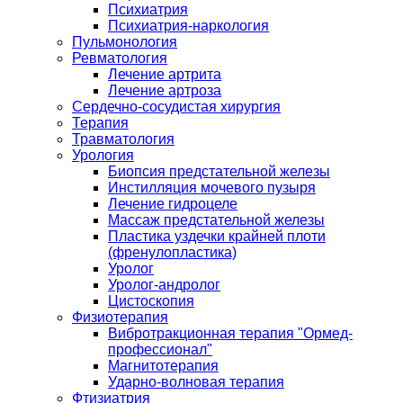
Психиатрия
Психиатрия-наркология
Пульмонология
Ревматология
Лечение артрита
Лечение артроза
Сердечно-сосудистая хирургия
Терапия
Травматология
Урология
Биопсия предстательной железы
Инстилляция мочевого пузыря
Лечение гидроцеле
Массаж предстательной железы
Пластика уздечки крайней плоти
(френулопластика)
Уролог
Уролог-андролог
Цистоскопия
Физиотерапия
Вибротракционная терапия "Ормед-
профессионал"
Магнитотерапия
Ударно-волновая терапия
Фтизиатрия