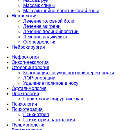
Массаж рук
Массаж спины
Массаж шейно-воротниковой зоны
Неврология
Лечение головной боли
Лечение мигрени
Лечение полинейропатии
Лечение радикулита
Отоневрология
Нейрохирургия
Нефрология
Онкогинекология
Отоларингология
Коагуляция сосудов носовой перегородки
ЛОР-операции
Удаление полипов в носу
Офтальмология
Проктология
Проктология хирургическая
Психология
Психотерапия
Психиатрия
Психиатрия-наркология
Пульмонология