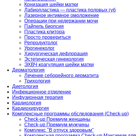
Конизация шейки матки
Лабиопластика — пластика половых губ
Лазерное интимное омоложение
Операции при недержании мочи
Пайпель биопсия
Пластика клитора
Просто провериться
Репродуктолог
Урогинеколог
Хирургическая дефлорация
Эстетическая гинекология
ЭХВЧ коагуляция шейки матки
Дерматология
Лечение себорейного дерматита
Трихология
Диетология
Инфекционное отделение
Инфузионная терапия
Кардиология
Кардиохирургия
Комплексные программы обследования (Check-up)
Check-up Премиум женщины
Check-up Премиум мужчины
Комплекс "В отпуск здоровым"
Комплексная программа Check-up Максимум для