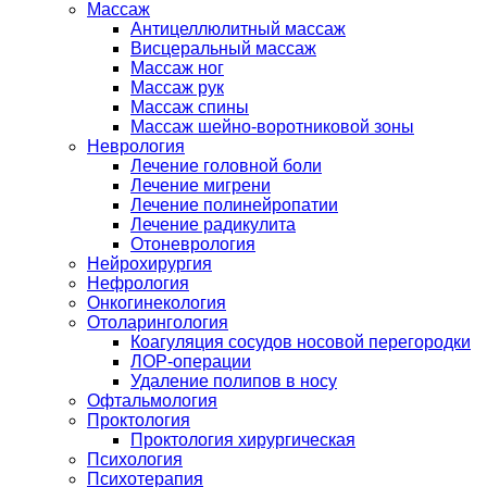
Массаж
Антицеллюлитный массаж
Висцеральный массаж
Массаж ног
Массаж рук
Массаж спины
Массаж шейно-воротниковой зоны
Неврология
Лечение головной боли
Лечение мигрени
Лечение полинейропатии
Лечение радикулита
Отоневрология
Нейрохирургия
Нефрология
Онкогинекология
Отоларингология
Коагуляция сосудов носовой перегородки
ЛОР-операции
Удаление полипов в носу
Офтальмология
Проктология
Проктология хирургическая
Психология
Психотерапия