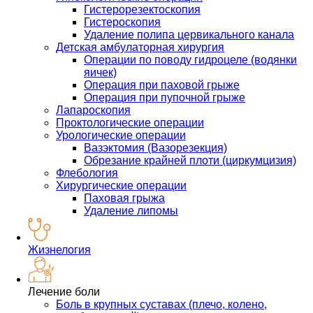
Гистерорезектоскопия
Гистероскопия
Удаление полипа цервикального канала
Детская амбулаторная хирургия
Операции по поводу гидроцеле (водянки
яичек)
Операция при паховой грыже
Операция при пупочной грыже
Лапароскопия
Проктологические операции
Урологические операции
Вазэктомия (Вазорезекция)
Обрезание крайней плоти (циркумцизия)
Флебология
Хирургические операции
Паховая грыжа
Удаление липомы
Жизнелогия
Лечение боли
Боль в крупных суставах (плечо, колено,