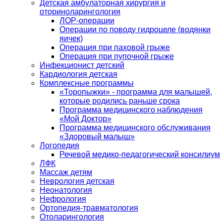
Детская амбулаторная хирургия и
оториноларингология
ЛОР-операции
Операции по поводу гидроцеле (водянки
яичек)
Операция при паховой грыже
Операция при пупочной грыже
Инфекционист детский
Кардиология детская
Комплексные программы
«Торопыжки» - программа для малышей,
которые родились раньше срока
Программа медицинского наблюдения
«Мой Доктор»
Программа медицинского обслуживания
«Здоровый малыш»
Логопедия
Речевой медико-педагогический консилиум
ЛФК
Массаж детям
Неврология детская
Неонатология
Нефрология
Ортопедия-травматология
Отоларингология