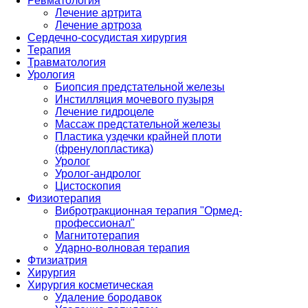
Ревматология
Лечение артрита
Лечение артроза
Сердечно-сосудистая хирургия
Терапия
Травматология
Урология
Биопсия предстательной железы
Инстилляция мочевого пузыря
Лечение гидроцеле
Массаж предстательной железы
Пластика уздечки крайней плоти
(френулопластика)
Уролог
Уролог-андролог
Цистоскопия
Физиотерапия
Вибротракционная терапия "Ормед-
профессионал"
Магнитотерапия
Ударно-волновая терапия
Фтизиатрия
Хирургия
Хирургия косметическая
Удаление бородавок