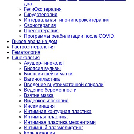
дна
ГелиОкс терапия
Гирудотерапия
Интервальная гипо-гиперокситерапия
Озонотерапия
Прессотерапия
Программы реабилитации после СOVID
Вызов врача на дом
Гастроэнтерология
Гематология
Гинекология
Акушер-гинеколог
Биопсия вульвы
Биопсия шейки матки
Вагинопластика
Введение внутриматочной спирали
Ведение беременности
Взятие мазка
Видеокольпоскопия
Инсеминация
Интимная контурная пластика
Интимная пластика
Интимная пластика мезонитями
Интимный плазмолифтинг
Кольпоскопия