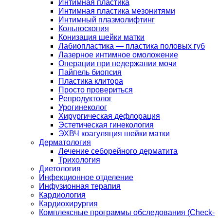
Интимная пластика
Интимная пластика мезонитями
Интимный плазмолифтинг
Кольпоскопия
Конизация шейки матки
Лабиопластика — пластика половых губ
Лазерное интимное омоложение
Операции при недержании мочи
Пайпель биопсия
Пластика клитора
Просто провериться
Репродуктолог
Урогинеколог
Хирургическая дефлорация
Эстетическая гинекология
ЭХВЧ коагуляция шейки матки
Дерматология
Лечение себорейного дерматита
Трихология
Диетология
Инфекционное отделение
Инфузионная терапия
Кардиология
Кардиохирургия
Комплексные программы обследования (Check-