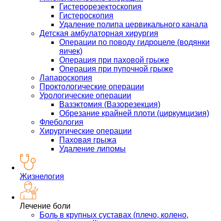
Гистерорезектоскопия
Гистероскопия
Удаление полипа цервикального канала
Детская амбулаторная хирургия
Операции по поводу гидроцеле (водянки
яичек)
Операция при паховой грыже
Операция при пупочной грыже
Лапароскопия
Проктологические операции
Урологические операции
Вазэктомия (Вазорезекция)
Обрезание крайней плоти (циркумцизия)
Флебология
Хирургические операции
Паховая грыжа
Удаление липомы
Жизнелогия
Лечение боли
Боль в крупных суставах (плечо, колено,