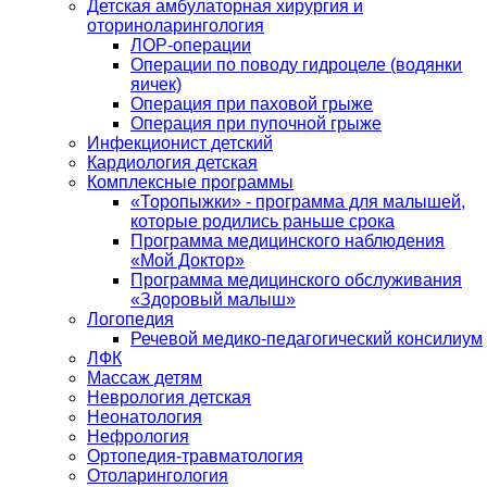
Детская амбулаторная хирургия и
оториноларингология
ЛОР-операции
Операции по поводу гидроцеле (водянки
яичек)
Операция при паховой грыже
Операция при пупочной грыже
Инфекционист детский
Кардиология детская
Комплексные программы
«Торопыжки» - программа для малышей,
которые родились раньше срока
Программа медицинского наблюдения
«Мой Доктор»
Программа медицинского обслуживания
«Здоровый малыш»
Логопедия
Речевой медико-педагогический консилиум
ЛФК
Массаж детям
Неврология детская
Неонатология
Нефрология
Ортопедия-травматология
Отоларингология