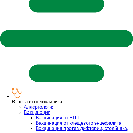
Взрослая поликлиника
Аллергология
Вакцинация
Вакцинация от ВПЧ
Вакцинация от клещевого энцефалита
Вакцинация против дифтерии, столбняка,