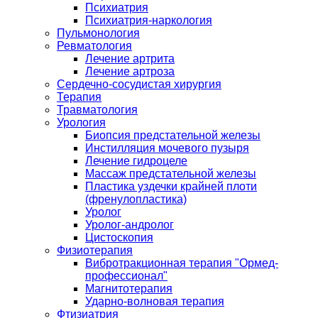
Психиатрия
Психиатрия-наркология
Пульмонология
Ревматология
Лечение артрита
Лечение артроза
Сердечно-сосудистая хирургия
Терапия
Травматология
Урология
Биопсия предстательной железы
Инстилляция мочевого пузыря
Лечение гидроцеле
Массаж предстательной железы
Пластика уздечки крайней плоти
(френулопластика)
Уролог
Уролог-андролог
Цистоскопия
Физиотерапия
Вибротракционная терапия "Ормед-
профессионал"
Магнитотерапия
Ударно-волновая терапия
Фтизиатрия