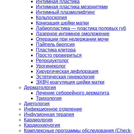
Интимная пластика
Интимная пластика мезонитями
Интимный плазмолифтинг
Кольпоскопия
Конизация шейки матки
Лабиопластика — пластика половых губ
Лазерное интимное омоложение
Операции при недержании мочи
Пайпель биопсия
Пластика клитора
Просто провериться
Репродуктолог
Урогинеколог
Хирургическая дефлорация
Эстетическая гинекология
ЭХВЧ коагуляция шейки матки
Дерматология
Лечение себорейного дерматита
Трихология
Диетология
Инфекционное отделение
Инфузионная терапия
Кардиология
Кардиохирургия
Комплексные программы обследования (Check-