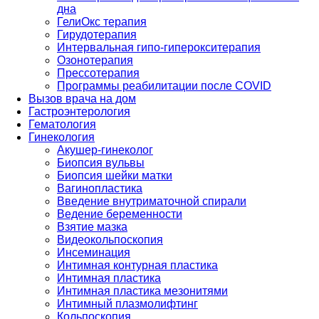
дна
ГелиОкс терапия
Гирудотерапия
Интервальная гипо-гиперокситерапия
Озонотерапия
Прессотерапия
Программы реабилитации после СOVID
Вызов врача на дом
Гастроэнтерология
Гематология
Гинекология
Акушер-гинеколог
Биопсия вульвы
Биопсия шейки матки
Вагинопластика
Введение внутриматочной спирали
Ведение беременности
Взятие мазка
Видеокольпоскопия
Инсеминация
Интимная контурная пластика
Интимная пластика
Интимная пластика мезонитями
Интимный плазмолифтинг
Кольпоскопия