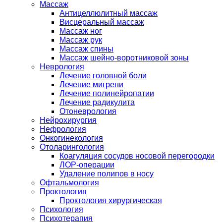
Массаж
Антицеллюлитный массаж
Висцеральный массаж
Массаж ног
Массаж рук
Массаж спины
Массаж шейно-воротниковой зоны
Неврология
Лечение головной боли
Лечение мигрени
Лечение полинейропатии
Лечение радикулита
Отоневрология
Нейрохирургия
Нефрология
Онкогинекология
Отоларингология
Коагуляция сосудов носовой перегородки
ЛОР-операции
Удаление полипов в носу
Офтальмология
Проктология
Проктология хирургическая
Психология
Психотерапия