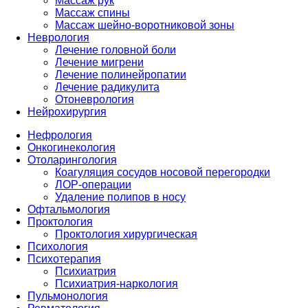
Массаж рук
Массаж спины
Массаж шейно-воротниковой зоны
Неврология
Лечение головной боли
Лечение мигрени
Лечение полинейропатии
Лечение радикулита
Отоневрология
Нейрохирургия
Нефрология
Онкогинекология
Отоларингология
Коагуляция сосудов носовой перегородки
ЛОР-операции
Удаление полипов в носу
Офтальмология
Проктология
Проктология хирургическая
Психология
Психотерапия
Психиатрия
Психиатрия-наркология
Пульмонология