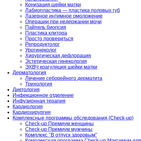
Конизация шейки матки
Лабиопластика — пластика половых губ
Лазерное интимное омоложение
Операции при недержании мочи
Пайпель биопсия
Пластика клитора
Просто провериться
Репродуктолог
Урогинеколог
Хирургическая дефлорация
Эстетическая гинекология
ЭХВЧ коагуляция шейки матки
Дерматология
Лечение себорейного дерматита
Трихология
Диетология
Инфекционное отделение
Инфузионная терапия
Кардиология
Кардиохирургия
Комплексные программы обследования (Check-up)
Check-up Премиум женщины
Check-up Премиум мужчины
Комплекс "В отпуск здоровым"
Комплексная программа Check-up Максимум для