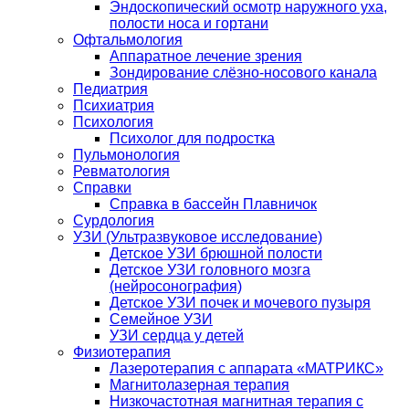
Эндоскопический осмотр наружного уха,
полости носа и гортани
Офтальмология
Аппаратное лечение зрения
Зондирование слёзно-носового канала
Педиатрия
Психиатрия
Психология
Психолог для подростка
Пульмонология
Ревматология
Справки
Справка в бассейн Плавничок
Сурдология
УЗИ (Ультразвуковое исследование)
Детское УЗИ брюшной полости
Детское УЗИ головного мозга
(нейросонография)
Детское УЗИ почек и мочевого пузыря
Семейное УЗИ
УЗИ сердца у детей
Физиотерапия
Лазеротерапия с аппарата «МАТРИКС»
Магнитолазерная терапия
Низкочастотная магнитная терапия с