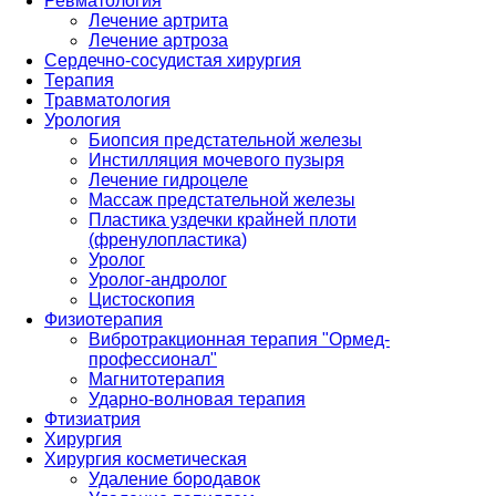
Ревматология
Лечение артрита
Лечение артроза
Сердечно-сосудистая хирургия
Терапия
Травматология
Урология
Биопсия предстательной железы
Инстилляция мочевого пузыря
Лечение гидроцеле
Массаж предстательной железы
Пластика уздечки крайней плоти
(френулопластика)
Уролог
Уролог-андролог
Цистоскопия
Физиотерапия
Вибротракционная терапия "Ормед-
профессионал"
Магнитотерапия
Ударно-волновая терапия
Фтизиатрия
Хирургия
Хирургия косметическая
Удаление бородавок