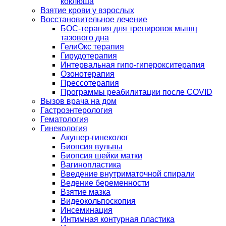
коклюша
Взятие крови у взрослых
Восстановительное лечение
БОС-терапия для тренировок мышц
тазового дна
ГелиОкс терапия
Гирудотерапия
Интервальная гипо-гиперокситерапия
Озонотерапия
Прессотерапия
Программы реабилитации после СOVID
Вызов врача на дом
Гастроэнтерология
Гематология
Гинекология
Акушер-гинеколог
Биопсия вульвы
Биопсия шейки матки
Вагинопластика
Введение внутриматочной спирали
Ведение беременности
Взятие мазка
Видеокольпоскопия
Инсеминация
Интимная контурная пластика