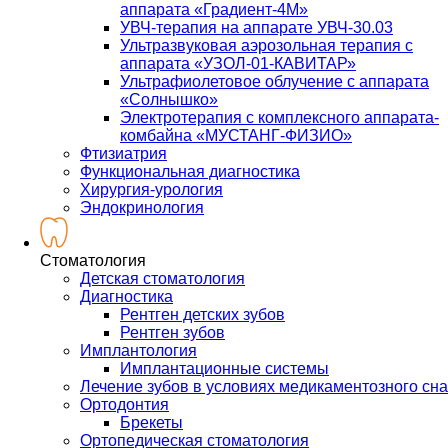
аппарата «Градиент-4М»
УВЧ-терапия на аппарате УВЧ-30.03
Ультразвуковая аэрозольная терапия с
аппарата «УЗОЛ-01-КАВИТАР»
Ультрафиолетовое облучение с аппарата
«Солнышко»
Электротерапия с комплексного аппарата-
комбайна «МУСТАНГ-ФИЗИО»
Фтизиатрия
Функциональная диагностика
Хирургия-урология
Эндокринология
Стоматология
Детская стоматология
Диагностика
Рентген детских зубов
Рентген зубов
Имплантология
Имплантационные системы
Лечение зубов в условиях медикаментозного сна
Ортодонтия
Брекеты
Ортопедическая стоматология