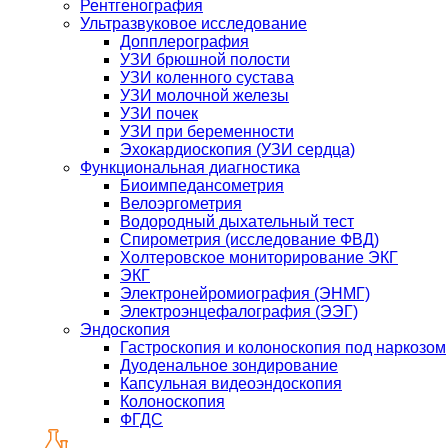
Рентгенография
Ультразвуковое исследование
Допплерография
УЗИ брюшной полости
УЗИ коленного сустава
УЗИ молочной железы
УЗИ почек
УЗИ при беременности
Эхокардиоскопия (УЗИ сердца)
Функциональная диагностика
Биоимпедансометрия
Велоэргометрия
Водородный дыхательный тест
Спирометрия (исследование ФВД)
Холтеровское мониторирование ЭКГ
ЭКГ
Электронейромиография (ЭНМГ)
Электроэнцефалография (ЭЭГ)
Эндоскопия
Гастроскопия и колоноскопия под наркозом
Дуоденальное зондирование
Капсульная видеоэндоскопия
Колоноскопия
ФГДС