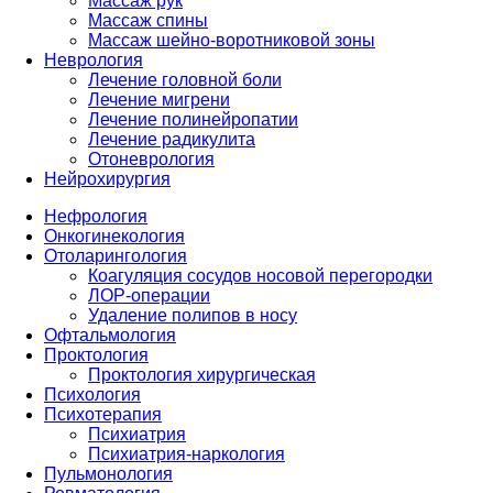
Массаж рук
Массаж спины
Массаж шейно-воротниковой зоны
Неврология
Лечение головной боли
Лечение мигрени
Лечение полинейропатии
Лечение радикулита
Отоневрология
Нейрохирургия
Нефрология
Онкогинекология
Отоларингология
Коагуляция сосудов носовой перегородки
ЛОР-операции
Удаление полипов в носу
Офтальмология
Проктология
Проктология хирургическая
Психология
Психотерапия
Психиатрия
Психиатрия-наркология
Пульмонология