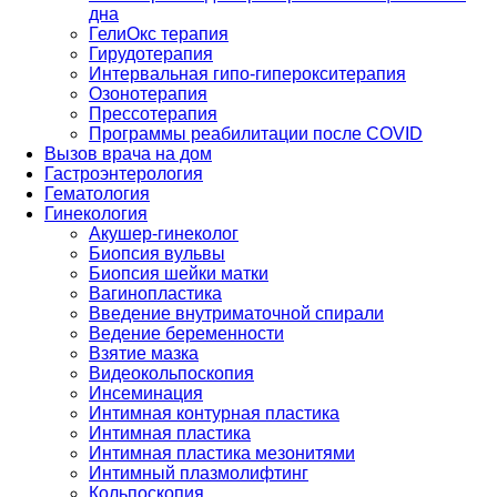
дна
ГелиОкс терапия
Гирудотерапия
Интервальная гипо-гиперокситерапия
Озонотерапия
Прессотерапия
Программы реабилитации после СOVID
Вызов врача на дом
Гастроэнтерология
Гематология
Гинекология
Акушер-гинеколог
Биопсия вульвы
Биопсия шейки матки
Вагинопластика
Введение внутриматочной спирали
Ведение беременности
Взятие мазка
Видеокольпоскопия
Инсеминация
Интимная контурная пластика
Интимная пластика
Интимная пластика мезонитями
Интимный плазмолифтинг
Кольпоскопия