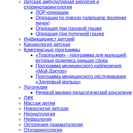
Детская амбулаторная хирургия и
оториноларингология
ЛОР-операции
Операции по поводу гидроцеле (водянки
яичек)
Операция при паховой грыже
Операция при пупочной грыже
Инфекционист детский
Кардиология детская
Комплексные программы
«Торопыжки» - программа для малышей,
которые родились раньше срока
Программа медицинского наблюдения
«Мой Доктор»
Программа медицинского обслуживания
«Здоровый малыш»
Логопедия
Речевой медико-педагогический консилиум
ЛФК
Массаж детям
Неврология детская
Неонатология
Нефрология
Ортопедия-травматология
Отоларингология