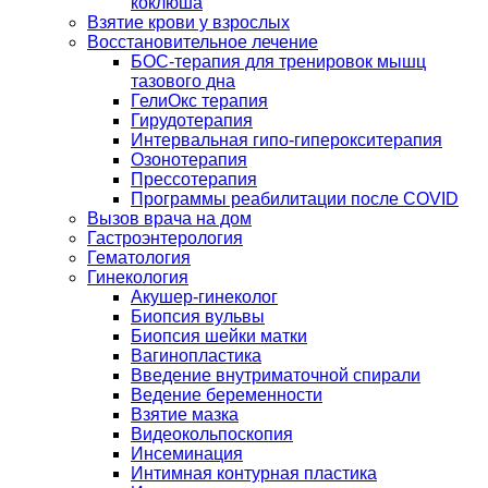
коклюша
Взятие крови у взрослых
Восстановительное лечение
БОС-терапия для тренировок мышц
тазового дна
ГелиОкс терапия
Гирудотерапия
Интервальная гипо-гиперокситерапия
Озонотерапия
Прессотерапия
Программы реабилитации после СOVID
Вызов врача на дом
Гастроэнтерология
Гематология
Гинекология
Акушер-гинеколог
Биопсия вульвы
Биопсия шейки матки
Вагинопластика
Введение внутриматочной спирали
Ведение беременности
Взятие мазка
Видеокольпоскопия
Инсеминация
Интимная контурная пластика