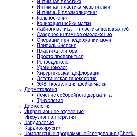
Интимная пластика
Интимная пластика мезонитями
Интимный плазмолифтинг
Кольпоскопия
Конизация шейки матки
Лабиопластика — пластика половых губ
Лазерное интимное омоложение
Операции при недержании мочи
Пайпель биопсия
Пластика клитора
Просто провериться
Репродуктолог
Урогинеколог
Хирургическая дефлорация
Эстетическая гинекология
ЭХВЧ коагуляция шейки матки
Дерматология
Лечение себорейного дерматита
Трихология
Диетология
Инфекционное отделение
Инфузионная терапия
Кардиология
Кардиохирургия
Комплексные программы обследования (Check-