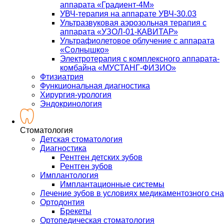
аппарата «Градиент-4М»
УВЧ-терапия на аппарате УВЧ-30.03
Ультразвуковая аэрозольная терапия с
аппарата «УЗОЛ-01-КАВИТАР»
Ультрафиолетовое облучение с аппарата
«Солнышко»
Электротерапия с комплексного аппарата-
комбайна «МУСТАНГ-ФИЗИО»
Фтизиатрия
Функциональная диагностика
Хирургия-урология
Эндокринология
Стоматология
Детская стоматология
Диагностика
Рентген детских зубов
Рентген зубов
Имплантология
Имплантационные системы
Лечение зубов в условиях медикаментозного сна
Ортодонтия
Брекеты
Ортопедическая стоматология