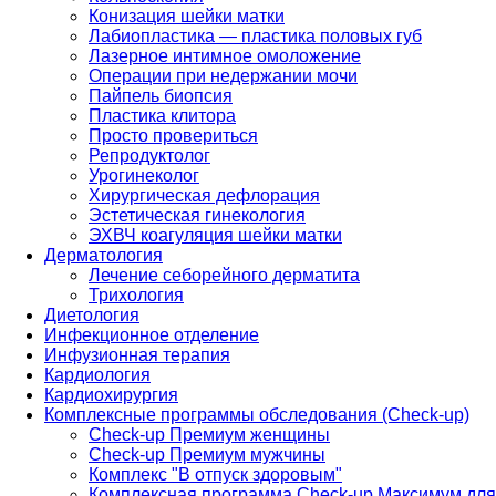
Конизация шейки матки
Лабиопластика — пластика половых губ
Лазерное интимное омоложение
Операции при недержании мочи
Пайпель биопсия
Пластика клитора
Просто провериться
Репродуктолог
Урогинеколог
Хирургическая дефлорация
Эстетическая гинекология
ЭХВЧ коагуляция шейки матки
Дерматология
Лечение себорейного дерматита
Трихология
Диетология
Инфекционное отделение
Инфузионная терапия
Кардиология
Кардиохирургия
Комплексные программы обследования (Check-up)
Check-up Премиум женщины
Check-up Премиум мужчины
Комплекс "В отпуск здоровым"
Комплексная программа Check-up Максимум для