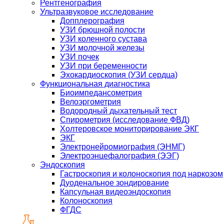
Рентгенография
Ультразвуковое исследование
Допплерография
УЗИ брюшной полости
УЗИ коленного сустава
УЗИ молочной железы
УЗИ почек
УЗИ при беременности
Эхокардиоскопия (УЗИ сердца)
Функциональная диагностика
Биоимпедансометрия
Велоэргометрия
Водородный дыхательный тест
Спирометрия (исследование ФВД)
Холтеровское мониторирование ЭКГ
ЭКГ
Электронейромиография (ЭНМГ)
Электроэнцефалография (ЭЭГ)
Эндоскопия
Гастроскопия и колоноскопия под наркозом
Дуоденальное зондирование
Капсульная видеоэндоскопия
Колоноскопия
ФГДС