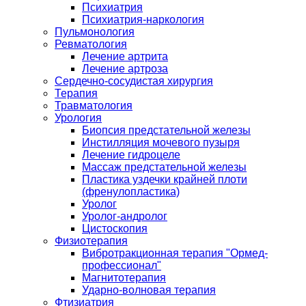
Психиатрия
Психиатрия-наркология
Пульмонология
Ревматология
Лечение артрита
Лечение артроза
Сердечно-сосудистая хирургия
Терапия
Травматология
Урология
Биопсия предстательной железы
Инстилляция мочевого пузыря
Лечение гидроцеле
Массаж предстательной железы
Пластика уздечки крайней плоти
(френулопластика)
Уролог
Уролог-андролог
Цистоскопия
Физиотерапия
Вибротракционная терапия "Ормед-
профессионал"
Магнитотерапия
Ударно-волновая терапия
Фтизиатрия