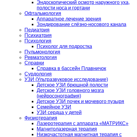
Эндоскопический осмотр наружного уха,
полости носа и гортани
Офтальмология
Аппаратное лечение зрения
Зондирование слёзно-носового канала
Педиатрия
Психиатрия
Психология
Психолог для подростка
Пульмонология
Ревматология
Справки
Справка в бассейн Плавничок
Сурдология
УЗИ (Ультразвуковое исследование)
Детское УЗИ брюшной полости
Детское УЗИ головного мозга
(нейросонография)
Детское УЗИ почек и мочевого пузыря
Семейное УЗИ
УЗИ сердца у детей
Физиотерапия
Лазеротерапия с аппарата «МАТРИКС»
Магнитолазерная терапия
Низкочастотная магнитная терапия с