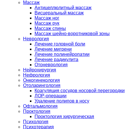
Массаж
Антицеллюлитный массаж
Висцеральный массаж
Массаж ног
Массаж рук
Массаж спины
Массаж шейно-воротниковой зоны
Неврология
Лечение головной боли
Лечение мигрени
Лечение полинейропатии
Лечение радикулита
Отоневрология
Нейрохирургия
Нефрология
Онкогинекология
Отоларингология
Коагуляция сосудов носовой перегородки
ЛОР-операции
Удаление полипов в носу
Офтальмология
Проктология
Проктология хирургическая
Психология
Психотерапия