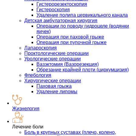
Гистерорезектоскопия
Гистероскопия
Удаление полипа цервикального канала
Детская амбулаторная хирургия
Операции по поводу гидроцеле (водянки
яичек)
Операция при паховой грыже
Операция при пупочной грыже
Лапароскопия
Проктологические операции
Урологические операции
Вазэктомия (Вазорезекция)
Обрезание крайней плоти (циркумцизия)
Флебология
Хирургические операции
Паховая грыжа
Удаление липомы
Жизнелогия
Лечение боли
Боль в крупных суставах (плечо, колено,