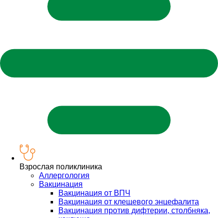
Взрослая поликлиника
Аллергология
Вакцинация
Вакцинация от ВПЧ
Вакцинация от клещевого энцефалита
Вакцинация против дифтерии, столбняка,