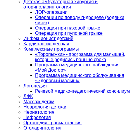
Детская амбулаторная хирургия и
оториноларингология
ЛОР-операции
Операции по поводу гидроцеле (водянки
яичек)
Операция при паховой грыже
Операция при пупочной грыже
Инфекционист детский
Кардиология детская
Комплексные программы
«Торопыжки» - программа для малышей,
которые родились раньше срока
Программа медицинского наблюдения
«Мой Доктор»
Программа медицинского обслуживания
«Здоровый малыш»
Логопедия
Речевой медико-педагогический консилиум
ЛФК
Массаж детям
Неврология детская
Неонатология
Нефрология
Ортопедия-травматология
Отоларингология