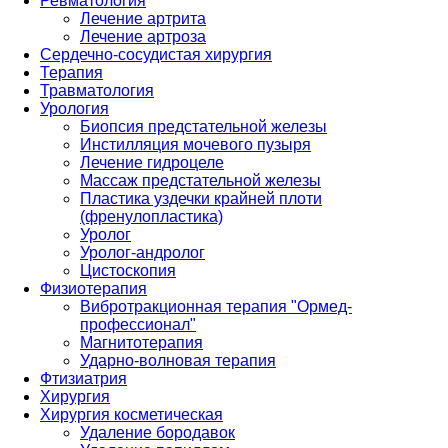
Ревматология
Лечение артрита
Лечение артроза
Сердечно-сосудистая хирургия
Терапия
Травматология
Урология
Биопсия предстательной железы
Инстилляция мочевого пузыря
Лечение гидроцеле
Массаж предстательной железы
Пластика уздечки крайней плоти
(френулопластика)
Уролог
Уролог-андролог
Цистоскопия
Физиотерапия
Вибротракционная терапия "Ормед-
профессионал"
Магнитотерапия
Ударно-волновая терапия
Фтизиатрия
Хирургия
Хирургия косметическая
Удаление бородавок