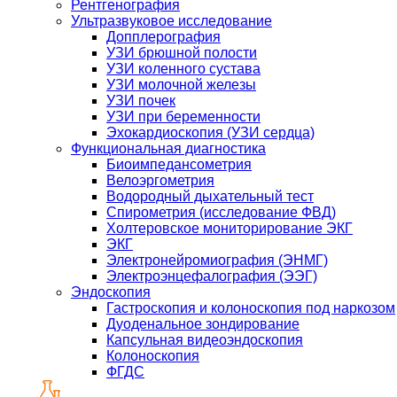
Рентгенография
Ультразвуковое исследование
Допплерография
УЗИ брюшной полости
УЗИ коленного сустава
УЗИ молочной железы
УЗИ почек
УЗИ при беременности
Эхокардиоскопия (УЗИ сердца)
Функциональная диагностика
Биоимпедансометрия
Велоэргометрия
Водородный дыхательный тест
Спирометрия (исследование ФВД)
Холтеровское мониторирование ЭКГ
ЭКГ
Электронейромиография (ЭНМГ)
Электроэнцефалография (ЭЭГ)
Эндоскопия
Гастроскопия и колоноскопия под наркозом
Дуоденальное зондирование
Капсульная видеоэндоскопия
Колоноскопия
ФГДС