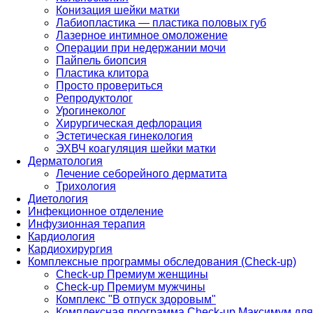
Конизация шейки матки
Лабиопластика — пластика половых губ
Лазерное интимное омоложение
Операции при недержании мочи
Пайпель биопсия
Пластика клитора
Просто провериться
Репродуктолог
Урогинеколог
Хирургическая дефлорация
Эстетическая гинекология
ЭХВЧ коагуляция шейки матки
Дерматология
Лечение себорейного дерматита
Трихология
Диетология
Инфекционное отделение
Инфузионная терапия
Кардиология
Кардиохирургия
Комплексные программы обследования (Check-up)
Check-up Премиум женщины
Check-up Премиум мужчины
Комплекс "В отпуск здоровым"
Комплексная программа Check-up Максимум для