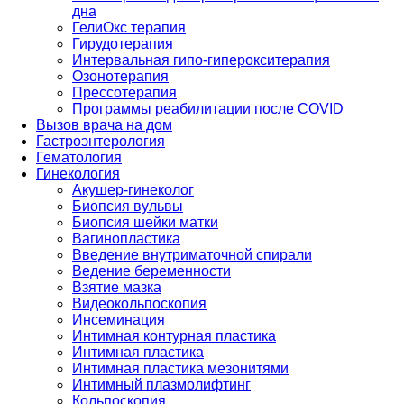
дна
ГелиОкс терапия
Гирудотерапия
Интервальная гипо-гиперокситерапия
Озонотерапия
Прессотерапия
Программы реабилитации после СOVID
Вызов врача на дом
Гастроэнтерология
Гематология
Гинекология
Акушер-гинеколог
Биопсия вульвы
Биопсия шейки матки
Вагинопластика
Введение внутриматочной спирали
Ведение беременности
Взятие мазка
Видеокольпоскопия
Инсеминация
Интимная контурная пластика
Интимная пластика
Интимная пластика мезонитями
Интимный плазмолифтинг
Кольпоскопия