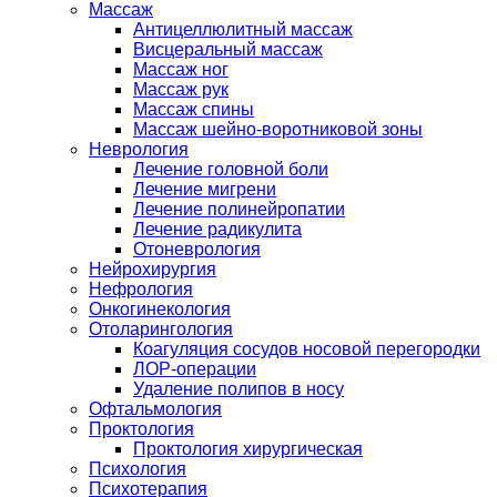
Массаж
Антицеллюлитный массаж
Висцеральный массаж
Массаж ног
Массаж рук
Массаж спины
Массаж шейно-воротниковой зоны
Неврология
Лечение головной боли
Лечение мигрени
Лечение полинейропатии
Лечение радикулита
Отоневрология
Нейрохирургия
Нефрология
Онкогинекология
Отоларингология
Коагуляция сосудов носовой перегородки
ЛОР-операции
Удаление полипов в носу
Офтальмология
Проктология
Проктология хирургическая
Психология
Психотерапия