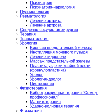
Психиатрия
Психиатрия-наркология
Пульмонология
Ревматология
Лечение артрита
Лечение артроза
Сердечно-сосудистая хирургия
Терапия
Травматология
Урология
Биопсия предстательной железы
Инстилляция мочевого пузыря
Лечение гидроцеле
Массаж предстательной железы
Пластика уздечки крайней плоти
(френулопластика)
Уролог
Уролог-андролог
Цистоскопия
Физиотерапия
Вибротракционная терапия "Ормед-
профессионал"
Магнитотерапия
Ударно-волновая терапия
Фтизиатрия