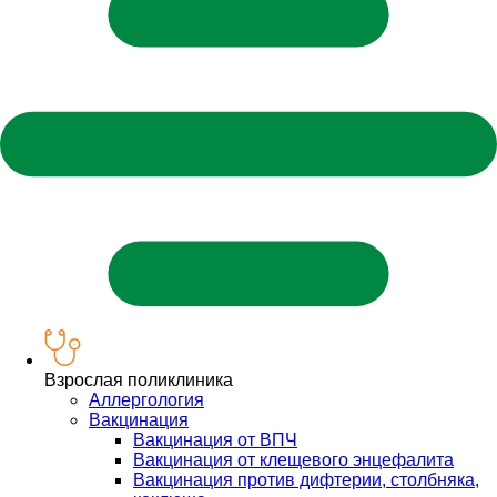
Взрослая поликлиника
Аллергология
Вакцинация
Вакцинация от ВПЧ
Вакцинация от клещевого энцефалита
Вакцинация против дифтерии, столбняка,