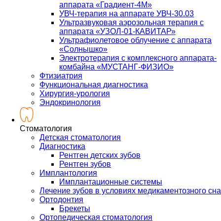
аппарата «Градиент-4М»
УВЧ-терапия на аппарате УВЧ-30.03
Ультразвуковая аэрозольная терапия с
аппарата «УЗОЛ-01-КАВИТАР»
Ультрафиолетовое облучение с аппарата
«Солнышко»
Электротерапия с комплексного аппарата-
комбайна «МУСТАНГ-ФИЗИО»
Фтизиатрия
Функциональная диагностика
Хирургия-урология
Эндокринология
Стоматология
Детская стоматология
Диагностика
Рентген детских зубов
Рентген зубов
Имплантология
Имплантационные системы
Лечение зубов в условиях медикаментозного сна
Ортодонтия
Брекеты
Ортопедическая стоматология