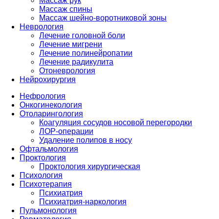
Массаж рук
Массаж спины
Массаж шейно-воротниковой зоны
Неврология
Лечение головной боли
Лечение мигрени
Лечение полинейропатии
Лечение радикулита
Отоневрология
Нейрохирургия
Нефрология
Онкогинекология
Отоларингология
Коагуляция сосудов носовой перегородки
ЛОР-операции
Удаление полипов в носу
Офтальмология
Проктология
Проктология хирургическая
Психология
Психотерапия
Психиатрия
Психиатрия-наркология
Пульмонология