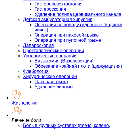
Гистерорезектоскопия
Гистероскопия
Удаление полипа цервикального канала
Детская амбулаторная хирургия
Операции по поводу гидроцеле (водянки
яичек)
Операция при паховой грыже
Операция при пупочной грыже
Лапароскопия
Проктологические операции
Урологические операции
Вазэктомия (Вазорезекция)
Обрезание крайней плоти (циркумцизия)
Флебология
Хирургические операции
Паховая грыжа
Удаление липомы
Жизнелогия
Лечение боли
Боль в крупных суставах (плечо, колено,