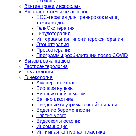
коклюша
Взятие крови у взрослых
Восстановительное лечение
БОС-терапия для тренировок мышц
тазового дна
ГелиОкс терапия
Гирудотерапия
Интервальная гипо-гиперокситерапия
Озонотерапия
Прессотерапия
Программы реабилитации после СOVID
Вызов врача на дом
Гастроэнтерология
Гематология
Гинекология
Акушер-гинеколог
Биопсия вульвы
Биопсия шейки матки
Вагинопластика
Введение внутриматочной спирали
Ведение беременности
Взятие мазка
Видеокольпоскопия
Инсеминация
Интимная контурная пластика