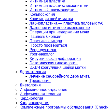
Интимная пластика
Интимная пластика мезонитями
Интимный плазмолифтинг
Кольпоскопия
Конизация шейки матки
Лабиопластика — пластика половых губ
Лазерное интимное омоложение
Операции при недержании мочи
Пайпель биопсия
Пластика клитора
Просто провериться
Репродуктолог
Урогинеколог
Хирургическая дефлорация
Эстетическая гинекология
ЭХВЧ коагуляция шейки матки
Дерматология
Лечение себорейного дерматита
Трихология
Диетология
Инфекционное отделение
Инфузионная терапия
Кардиология
Кардиохирургия
Комплексные программы обследования (Check-