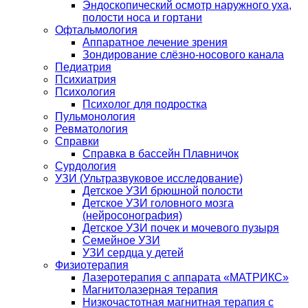
Эндоскопический осмотр наружного уха,
полости носа и гортани
Офтальмология
Аппаратное лечение зрения
Зондирование слёзно-носового канала
Педиатрия
Психиатрия
Психология
Психолог для подростка
Пульмонология
Ревматология
Справки
Справка в бассейн Плавничок
Сурдология
УЗИ (Ультразвуковое исследование)
Детское УЗИ брюшной полости
Детское УЗИ головного мозга
(нейросонография)
Детское УЗИ почек и мочевого пузыря
Семейное УЗИ
УЗИ сердца у детей
Физиотерапия
Лазеротерапия с аппарата «МАТРИКС»
Магнитолазерная терапия
Низкочастотная магнитная терапия с