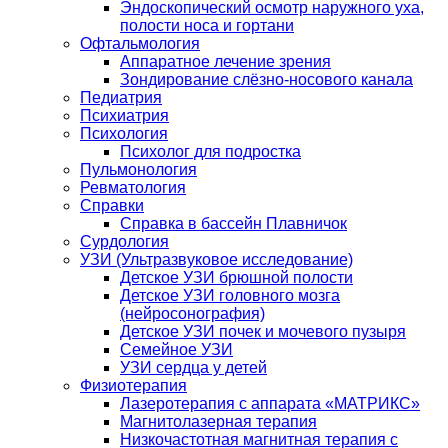
Эндоскопический осмотр наружного уха,
полости носа и гортани
Офтальмология
Аппаратное лечение зрения
Зондирование слёзно-носового канала
Педиатрия
Психиатрия
Психология
Психолог для подростка
Пульмонология
Ревматология
Справки
Справка в бассейн Плавничок
Сурдология
УЗИ (Ультразвуковое исследование)
Детское УЗИ брюшной полости
Детское УЗИ головного мозга
(нейросонография)
Детское УЗИ почек и мочевого пузыря
Семейное УЗИ
УЗИ сердца у детей
Физиотерапия
Лазеротерапия с аппарата «МАТРИКС»
Магнитолазерная терапия
Низкочастотная магнитная терапия с