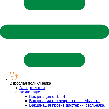
Взрослая поликлиника
Аллергология
Вакцинация
Вакцинация от ВПЧ
Вакцинация от клещевого энцефалита
Вакцинация против дифтерии, столбняка,