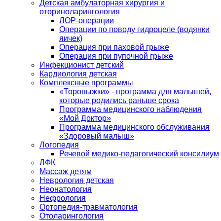
Детская амбулаторная хирургия и
оториноларингология
ЛОР-операции
Операции по поводу гидроцеле (водянки
яичек)
Операция при паховой грыже
Операция при пупочной грыже
Инфекционист детский
Кардиология детская
Комплексные программы
«Торопыжки» - программа для малышей,
которые родились раньше срока
Программа медицинского наблюдения
«Мой Доктор»
Программа медицинского обслуживания
«Здоровый малыш»
Логопедия
Речевой медико-педагогический консилиум
ЛФК
Массаж детям
Неврология детская
Неонатология
Нефрология
Ортопедия-травматология
Отоларингология