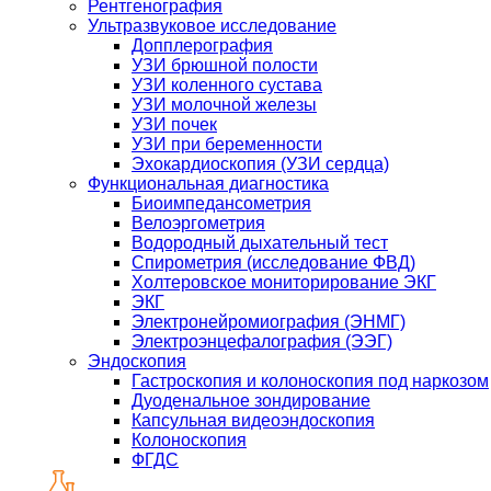
Рентгенография
Ультразвуковое исследование
Допплерография
УЗИ брюшной полости
УЗИ коленного сустава
УЗИ молочной железы
УЗИ почек
УЗИ при беременности
Эхокардиоскопия (УЗИ сердца)
Функциональная диагностика
Биоимпедансометрия
Велоэргометрия
Водородный дыхательный тест
Спирометрия (исследование ФВД)
Холтеровское мониторирование ЭКГ
ЭКГ
Электронейромиография (ЭНМГ)
Электроэнцефалография (ЭЭГ)
Эндоскопия
Гастроскопия и колоноскопия под наркозом
Дуоденальное зондирование
Капсульная видеоэндоскопия
Колоноскопия
ФГДС