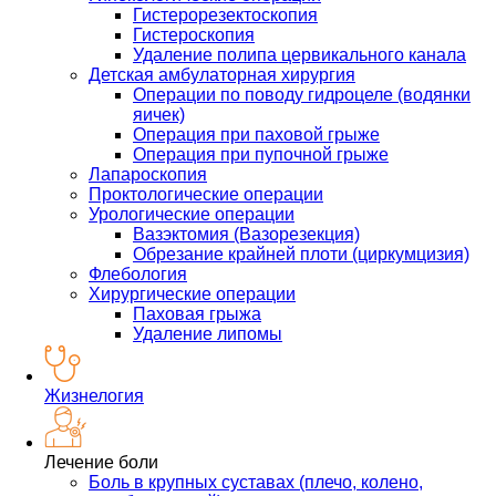
Гистерорезектоскопия
Гистероскопия
Удаление полипа цервикального канала
Детская амбулаторная хирургия
Операции по поводу гидроцеле (водянки
яичек)
Операция при паховой грыже
Операция при пупочной грыже
Лапароскопия
Проктологические операции
Урологические операции
Вазэктомия (Вазорезекция)
Обрезание крайней плоти (циркумцизия)
Флебология
Хирургические операции
Паховая грыжа
Удаление липомы
Жизнелогия
Лечение боли
Боль в крупных суставах (плечо, колено,