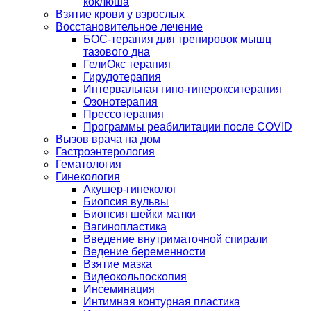
коклюша
Взятие крови у взрослых
Восстановительное лечение
БОС-терапия для тренировок мышц
тазового дна
ГелиОкс терапия
Гирудотерапия
Интервальная гипо-гиперокситерапия
Озонотерапия
Прессотерапия
Программы реабилитации после СOVID
Вызов врача на дом
Гастроэнтерология
Гематология
Гинекология
Акушер-гинеколог
Биопсия вульвы
Биопсия шейки матки
Вагинопластика
Введение внутриматочной спирали
Ведение беременности
Взятие мазка
Видеокольпоскопия
Инсеминация
Интимная контурная пластика