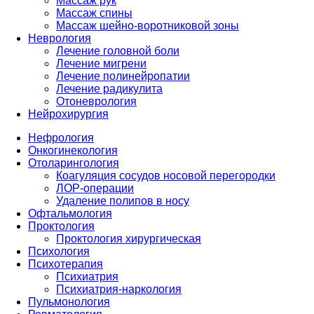
Массаж рук
Массаж спины
Массаж шейно-воротниковой зоны
Неврология
Лечение головной боли
Лечение мигрени
Лечение полинейропатии
Лечение радикулита
Отоневрология
Нейрохирургия
Нефрология
Онкогинекология
Отоларингология
Коагуляция сосудов носовой перегородки
ЛОР-операции
Удаление полипов в носу
Офтальмология
Проктология
Проктология хирургическая
Психология
Психотерапия
Психиатрия
Психиатрия-наркология
Пульмонология