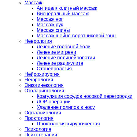
Массаж
Антицеллюлитный массаж
Висцеральный массаж
Массаж ног
Массаж рук
Массаж спины
Массаж шейно-воротниковой зоны
Неврология
Лечение головной боли
Лечение мигрени
Лечение полинейропатии
Лечение радикулита
Отоневрология
Нейрохирургия
Нефрология
Онкогинекология
Отоларингология
Коагуляция сосудов носовой перегородки
ЛОР-операции
Удаление полипов в носу
Офтальмология
Проктология
Проктология хирургическая
Психология
Психотерапия