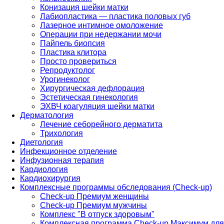
Конизация шейки матки
Лабиопластика — пластика половых губ
Лазерное интимное омоложение
Операции при недержании мочи
Пайпель биопсия
Пластика клитора
Просто провериться
Репродуктолог
Урогинеколог
Хирургическая дефлорация
Эстетическая гинекология
ЭХВЧ коагуляция шейки матки
Дерматология
Лечение себорейного дерматита
Трихология
Диетология
Инфекционное отделение
Инфузионная терапия
Кардиология
Кардиохирургия
Комплексные программы обследования (Check-up)
Check-up Премиум женщины
Check-up Премиум мужчины
Комплекс "В отпуск здоровым"
Комплексная программа Check-up Максимум для