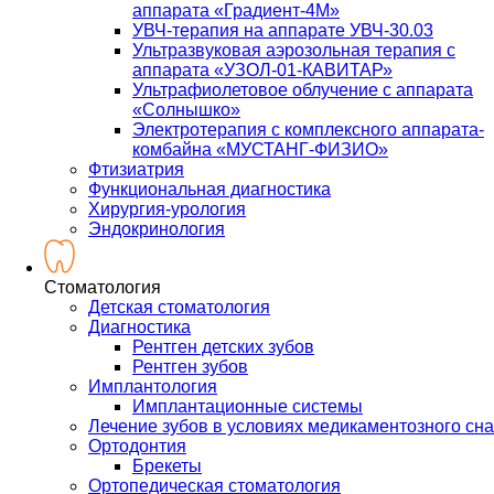
аппарата «Градиент-4М»
УВЧ-терапия на аппарате УВЧ-30.03
Ультразвуковая аэрозольная терапия с
аппарата «УЗОЛ-01-КАВИТАР»
Ультрафиолетовое облучение с аппарата
«Солнышко»
Электротерапия с комплексного аппарата-
комбайна «МУСТАНГ-ФИЗИО»
Фтизиатрия
Функциональная диагностика
Хирургия-урология
Эндокринология
Стоматология
Детская стоматология
Диагностика
Рентген детских зубов
Рентген зубов
Имплантология
Имплантационные системы
Лечение зубов в условиях медикаментозного сна
Ортодонтия
Брекеты
Ортопедическая стоматология