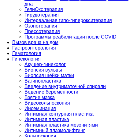
дна
ГелиОкс терапия
Гирудотерапия
Интервальная гипо-гиперокситерапия
Озонотерапия
Прессотерапия
Программы реабилитации после СOVID
Вызов врача на дом
Гастроэнтерология
Гематология
Гинекология
Акушер-гинеколог
Биопсия вульвы
Биопсия шейки матки
Вагинопластика
Введение внутриматочной спирали
Ведение беременности
Взятие мазка
Видеокольпоскопия
Инсеминация
Интимная контурная пластика
Интимная пластика
Интимная пластика мезонитями
Интимный плазмолифтинг
Кольпоскопия