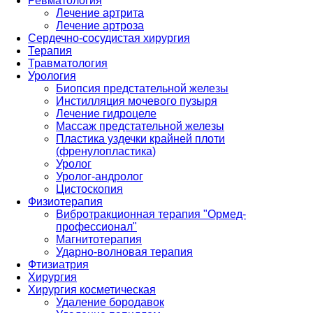
Ревматология
Лечение артрита
Лечение артроза
Сердечно-сосудистая хирургия
Терапия
Травматология
Урология
Биопсия предстательной железы
Инстилляция мочевого пузыря
Лечение гидроцеле
Массаж предстательной железы
Пластика уздечки крайней плоти
(френулопластика)
Уролог
Уролог-андролог
Цистоскопия
Физиотерапия
Вибротракционная терапия "Ормед-
профессионал"
Магнитотерапия
Ударно-волновая терапия
Фтизиатрия
Хирургия
Хирургия косметическая
Удаление бородавок