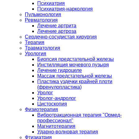
Психиатрия
Психиатрия-наркология
Пульмонология
Ревматология
Лечение артрита
Лечение артроза
Сердечно-сосудистая хирургия
Терапия
Травматология
Урология
Биопсия предстательной железы
Инстилляция мочевого пузыря
Лечение гидроцеле
Массаж предстательной железы
Пластика уздечки крайней плоти
(френулопластика)
Уролог
Уролог-андролог
Цистоскопия
Физиотерапия
Вибротракционная терапия "Ормед-
профессионал"
Магнитотерапия
Ударно-волновая терапия
Фтизиатрия