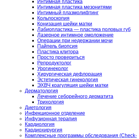
Интимная пластика
Интимная пластика мезонитями
Интимный плазмолифтинг
Кольпоскопия
Конизация шейки матки
Лабиопластика — пластика половых губ
Лазерное интимное омоложение
Операции при недержании мочи
Пайпель биопсия
Пластика клитора
Просто провериться
Репродуктолог
Урогинеколог
Хирургическая дефлорация
Эстетическая гинекология
ЭХВЧ коагуляция шейки матки
Дерматология
Лечение себорейного дерматита
Трихология
Диетология
Инфекционное отделение
Инфузионная терапия
Кардиология
Кардиохирургия
Комплексные программы обследования (Check-