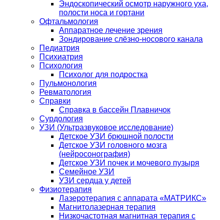
Эндоскопический осмотр наружного уха,
полости носа и гортани
Офтальмология
Аппаратное лечение зрения
Зондирование слёзно-носового канала
Педиатрия
Психиатрия
Психология
Психолог для подростка
Пульмонология
Ревматология
Справки
Справка в бассейн Плавничок
Сурдология
УЗИ (Ультразвуковое исследование)
Детское УЗИ брюшной полости
Детское УЗИ головного мозга
(нейросонография)
Детское УЗИ почек и мочевого пузыря
Семейное УЗИ
УЗИ сердца у детей
Физиотерапия
Лазеротерапия с аппарата «МАТРИКС»
Магнитолазерная терапия
Низкочастотная магнитная терапия с