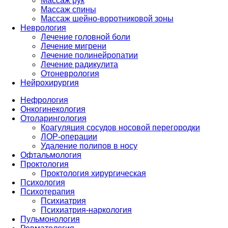
Массаж рук
Массаж спины
Массаж шейно-воротниковой зоны
Неврология
Лечение головной боли
Лечение мигрени
Лечение полинейропатии
Лечение радикулита
Отоневрология
Нейрохирургия
Нефрология
Онкогинекология
Отоларингология
Коагуляция сосудов носовой перегородки
ЛОР-операции
Удаление полипов в носу
Офтальмология
Проктология
Проктология хирургическая
Психология
Психотерапия
Психиатрия
Психиатрия-наркология
Пульмонология