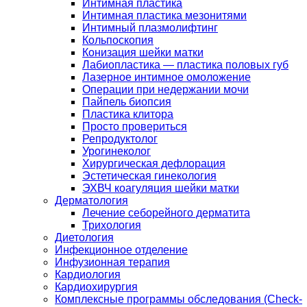
Интимная пластика
Интимная пластика мезонитями
Интимный плазмолифтинг
Кольпоскопия
Конизация шейки матки
Лабиопластика — пластика половых губ
Лазерное интимное омоложение
Операции при недержании мочи
Пайпель биопсия
Пластика клитора
Просто провериться
Репродуктолог
Урогинеколог
Хирургическая дефлорация
Эстетическая гинекология
ЭХВЧ коагуляция шейки матки
Дерматология
Лечение себорейного дерматита
Трихология
Диетология
Инфекционное отделение
Инфузионная терапия
Кардиология
Кардиохирургия
Комплексные программы обследования (Check-