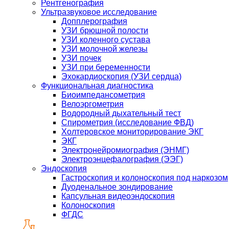
Рентгенография
Ультразвуковое исследование
Допплерография
УЗИ брюшной полости
УЗИ коленного сустава
УЗИ молочной железы
УЗИ почек
УЗИ при беременности
Эхокардиоскопия (УЗИ сердца)
Функциональная диагностика
Биоимпедансометрия
Велоэргометрия
Водородный дыхательный тест
Спирометрия (исследование ФВД)
Холтеровское мониторирование ЭКГ
ЭКГ
Электронейромиография (ЭНМГ)
Электроэнцефалография (ЭЭГ)
Эндоскопия
Гастроскопия и колоноскопия под наркозом
Дуоденальное зондирование
Капсульная видеоэндоскопия
Колоноскопия
ФГДС