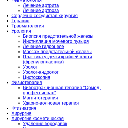
Ревматология
Лечение артрита
Лечение артроза
Сердечно-сосудистая хирургия
Терапия
Травматология
Урология
Биопсия предстательной железы
Инстилляция мочевого пузыря
Лечение гидроцеле
Массаж предстательной железы
Пластика уздечки крайней плоти
(френулопластика)
Уролог
Уролог-андролог
Цистоскопия
Физиотерапия
Вибротракционная терапия "Ормед-
профессионал"
Магнитотерапия
Ударно-волновая терапия
Фтизиатрия
Хирургия
Хирургия косметическая
Удаление бородавок