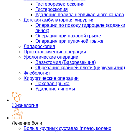
Гистерорезектоскопия
Гистероскопия
Удаление полипа цервикального канала
Детская амбулаторная хирургия
Операции по поводу гидроцеле (водянки
яичек)
Операция при паховой грыже
Операция при пупочной грыже
Лапароскопия
Проктологические операции
Урологические операции
Вазэктомия (Вазорезекция)
Обрезание крайней плоти (циркумцизия)
Флебология
Хирургические операции
Паховая грыжа
Удаление липомы
Жизнелогия
Лечение боли
Боль в крупных суставах (плечо, колено,