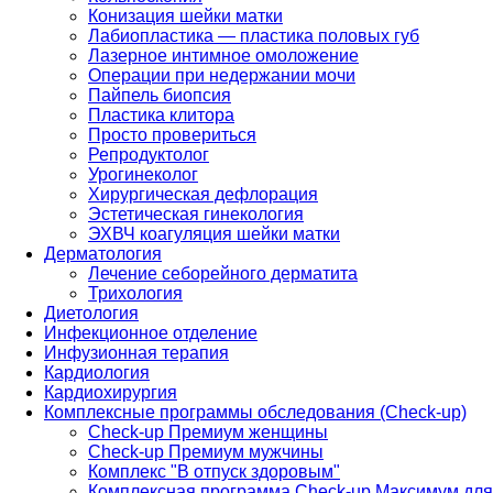
Конизация шейки матки
Лабиопластика — пластика половых губ
Лазерное интимное омоложение
Операции при недержании мочи
Пайпель биопсия
Пластика клитора
Просто провериться
Репродуктолог
Урогинеколог
Хирургическая дефлорация
Эстетическая гинекология
ЭХВЧ коагуляция шейки матки
Дерматология
Лечение себорейного дерматита
Трихология
Диетология
Инфекционное отделение
Инфузионная терапия
Кардиология
Кардиохирургия
Комплексные программы обследования (Check-up)
Check-up Премиум женщины
Check-up Премиум мужчины
Комплекс "В отпуск здоровым"
Комплексная программа Check-up Максимум для