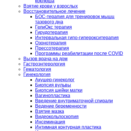
коклюша
Взятие крови у взрослых
Восстановительное лечение
БОС-терапия для тренировок мышц
тазового дна
ГелиОкс терапия
Гирудотерапия
Интервальная гипо-гиперокситерапия
Озонотерапия
Прессотерапия
Программы реабилитации после СOVID
Вызов врача на дом
Гастроэнтерология
Гематология
Гинекология
Акушер-гинеколог
Биопсия вульвы
Биопсия шейки матки
Вагинопластика
Введение внутриматочной спирали
Ведение беременности
Взятие мазка
Видеокольпоскопия
Инсеминация
Интимная контурная пластика