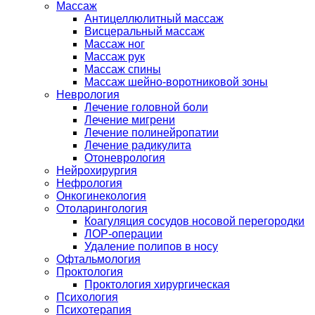
Массаж
Антицеллюлитный массаж
Висцеральный массаж
Массаж ног
Массаж рук
Массаж спины
Массаж шейно-воротниковой зоны
Неврология
Лечение головной боли
Лечение мигрени
Лечение полинейропатии
Лечение радикулита
Отоневрология
Нейрохирургия
Нефрология
Онкогинекология
Отоларингология
Коагуляция сосудов носовой перегородки
ЛОР-операции
Удаление полипов в носу
Офтальмология
Проктология
Проктология хирургическая
Психология
Психотерапия