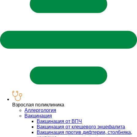
Взрослая поликлиника
Аллергология
Вакцинация
Вакцинация от ВПЧ
Вакцинация от клещевого энцефалита
Вакцинация против дифтерии, столбняка,