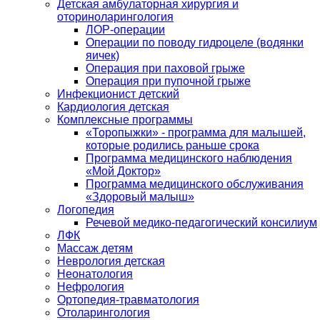
Детская амбулаторная хирургия и
оториноларингология
ЛОР-операции
Операции по поводу гидроцеле (водянки
яичек)
Операция при паховой грыже
Операция при пупочной грыже
Инфекционист детский
Кардиология детская
Комплексные программы
«Торопыжки» - программа для малышей,
которые родились раньше срока
Программа медицинского наблюдения
«Мой Доктор»
Программа медицинского обслуживания
«Здоровый малыш»
Логопедия
Речевой медико-педагогический консилиум
ЛФК
Массаж детям
Неврология детская
Неонатология
Нефрология
Ортопедия-травматология
Отоларингология