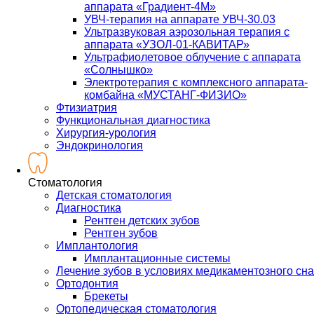
аппарата «Градиент-4М»
УВЧ-терапия на аппарате УВЧ-30.03
Ультразвуковая аэрозольная терапия с
аппарата «УЗОЛ-01-КАВИТАР»
Ультрафиолетовое облучение с аппарата
«Солнышко»
Электротерапия с комплексного аппарата-
комбайна «МУСТАНГ-ФИЗИО»
Фтизиатрия
Функциональная диагностика
Хирургия-урология
Эндокринология
Стоматология
Детская стоматология
Диагностика
Рентген детских зубов
Рентген зубов
Имплантология
Имплантационные системы
Лечение зубов в условиях медикаментозного сна
Ортодонтия
Брекеты
Ортопедическая стоматология