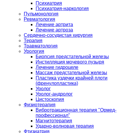
Психиатрия
Психиатрия-наркология
Пульмонология
Ревматология
Лечение артрита
Лечение артроза
Сердечно-сосудистая хирургия
Терапия
Травматология
Урология
Биопсия предстательной железы
Инстилляция мочевого пузыря
Лечение гидроцеле
Массаж предстательной железы
Пластика уздечки крайней плоти
(френулопластика)
Уролог
Уролог-андролог
Цистоскопия
Физиотерапия
Вибротракционная терапия "Ормед-
профессионал"
Магнитотерапия
Ударно-волновая терапия
Фтизиатрия