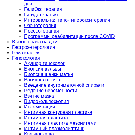
дна
ГелиОкс терапия
Гирудотерапия
Интервальная гипо-гиперокситерапия
Озонотерапия
Прессотерапия
Программы реабилитации после СOVID
Вызов врача на дом
Гастроэнтерология
Гематология
Гинекология
Акушер-гинеколог
Биопсия вульвы
Биопсия шейки матки
Вагинопластика
Введение внутриматочной спирали
Ведение беременности
Взятие мазка
Видеокольпоскопия
Инсеминация
Интимная контурная пластика
Интимная пластика
Интимная пластика мезонитями
Интимный плазмолифтинг
Кольпоскопия