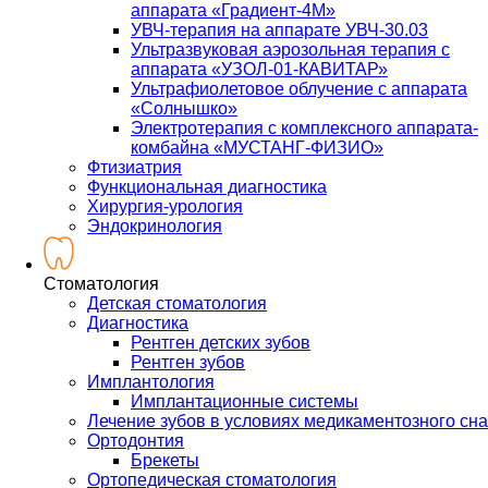
аппарата «Градиент-4М»
УВЧ-терапия на аппарате УВЧ-30.03
Ультразвуковая аэрозольная терапия с
аппарата «УЗОЛ-01-КАВИТАР»
Ультрафиолетовое облучение с аппарата
«Солнышко»
Электротерапия с комплексного аппарата-
комбайна «МУСТАНГ-ФИЗИО»
Фтизиатрия
Функциональная диагностика
Хирургия-урология
Эндокринология
Стоматология
Детская стоматология
Диагностика
Рентген детских зубов
Рентген зубов
Имплантология
Имплантационные системы
Лечение зубов в условиях медикаментозного сна
Ортодонтия
Брекеты
Ортопедическая стоматология