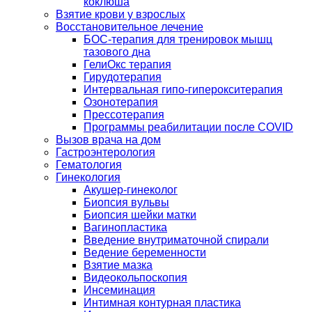
коклюша
Взятие крови у взрослых
Восстановительное лечение
БОС-терапия для тренировок мышц
тазового дна
ГелиОкс терапия
Гирудотерапия
Интервальная гипо-гиперокситерапия
Озонотерапия
Прессотерапия
Программы реабилитации после СOVID
Вызов врача на дом
Гастроэнтерология
Гематология
Гинекология
Акушер-гинеколог
Биопсия вульвы
Биопсия шейки матки
Вагинопластика
Введение внутриматочной спирали
Ведение беременности
Взятие мазка
Видеокольпоскопия
Инсеминация
Интимная контурная пластика