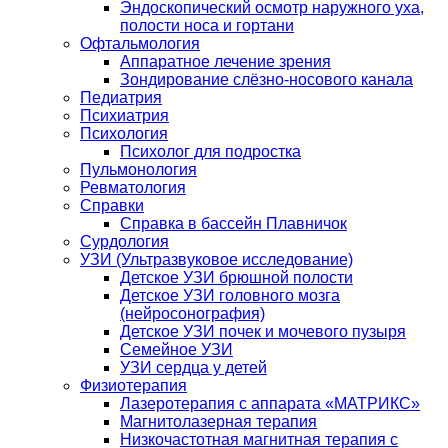
Эндоскопический осмотр наружного уха,
полости носа и гортани
Офтальмология
Аппаратное лечение зрения
Зондирование слёзно-носового канала
Педиатрия
Психиатрия
Психология
Психолог для подростка
Пульмонология
Ревматология
Справки
Справка в бассейн Плавничок
Сурдология
УЗИ (Ультразвуковое исследование)
Детское УЗИ брюшной полости
Детское УЗИ головного мозга
(нейросонография)
Детское УЗИ почек и мочевого пузыря
Семейное УЗИ
УЗИ сердца у детей
Физиотерапия
Лазеротерапия с аппарата «МАТРИКС»
Магнитолазерная терапия
Низкочастотная магнитная терапия с