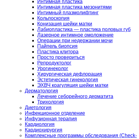
Интимная пластика
Интимная пластика мезонитями
Интимный плазмолифтинг
Кольпоскопия
Конизация шейки матки
Лабиопластика — пластика половых губ
Лазерное интимное омоложение
Операции при недержании мочи
Пайпель биопсия
Пластика клитора
Просто провериться
Репродуктолог
Урогинеколог
Хирургическая дефлорация
Эстетическая гинекология
ЭХВЧ коагуляция шейки матки
Дерматология
Лечение себорейного дерматита
Трихология
Диетология
Инфекционное отделение
Инфузионная терапия
Кардиология
Кардиохирургия
Комплексные программы обследования (Check-