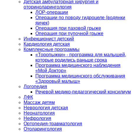
Детская амбулаторная хирургия и
оториноларингология
ЛОР-операции
Операции по поводу гидроцеле (водянки
яичек)
Операция при паховой грыже
Операция при пупочной грыже
Инфекционист детский
Кардиология детская
Комплексные программы
«Торопыжки» - программа для малышей,
которые родились раньше срока
Программа медицинского наблюдения
«Мой Доктор»
Программа медицинского обслуживания
«Здоровый малыш»
Логопедия
Речевой медико-педагогический консилиум
ЛФК
Массаж детям
Неврология детская
Неонатология
Нефрология
Ортопедия-травматология
Отоларингология