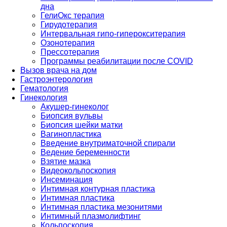
дна
ГелиОкс терапия
Гирудотерапия
Интервальная гипо-гиперокситерапия
Озонотерапия
Прессотерапия
Программы реабилитации после СOVID
Вызов врача на дом
Гастроэнтерология
Гематология
Гинекология
Акушер-гинеколог
Биопсия вульвы
Биопсия шейки матки
Вагинопластика
Введение внутриматочной спирали
Ведение беременности
Взятие мазка
Видеокольпоскопия
Инсеминация
Интимная контурная пластика
Интимная пластика
Интимная пластика мезонитями
Интимный плазмолифтинг
Кольпоскопия