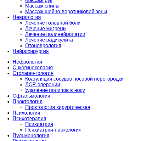
Массаж рук
Массаж спины
Массаж шейно-воротниковой зоны
Неврология
Лечение головной боли
Лечение мигрени
Лечение полинейропатии
Лечение радикулита
Отоневрология
Нейрохирургия
Нефрология
Онкогинекология
Отоларингология
Коагуляция сосудов носовой перегородки
ЛОР-операции
Удаление полипов в носу
Офтальмология
Проктология
Проктология хирургическая
Психология
Психотерапия
Психиатрия
Психиатрия-наркология
Пульмонология