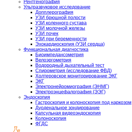
Рентгенография
Ультразвуковое исследование
Допплерография
УЗИ брюшной полости
УЗИ коленного сустава
УЗИ молочной железы
УЗИ почек
УЗИ при беременности
Эхокардиоскопия (УЗИ сердца)
Функциональная диагностика
Биоимпедансометрия
Велоэргометрия
Водородный дыхательный тест
Спирометрия (исследование ФВД)
Холтеровское мониторирование ЭКГ
ЭКГ
Электронейромиография (ЭНМГ)
Электроэнцефалография (ЭЭГ)
Эндоскопия
Гастроскопия и колоноскопия под наркозом
Дуоденальное зондирование
Капсульная видеоэндоскопия
Колоноскопия
ФГДС