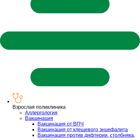
Взрослая поликлиника
Аллергология
Вакцинация
Вакцинация от ВПЧ
Вакцинация от клещевого энцефалита
Вакцинация против дифтерии, столбняка,