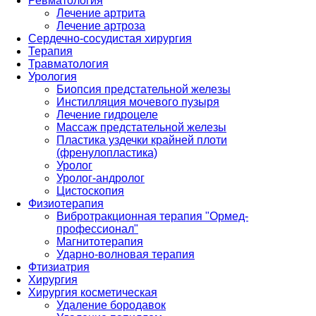
Ревматология
Лечение артрита
Лечение артроза
Сердечно-сосудистая хирургия
Терапия
Травматология
Урология
Биопсия предстательной железы
Инстилляция мочевого пузыря
Лечение гидроцеле
Массаж предстательной железы
Пластика уздечки крайней плоти
(френулопластика)
Уролог
Уролог-андролог
Цистоскопия
Физиотерапия
Вибротракционная терапия "Ормед-
профессионал"
Магнитотерапия
Ударно-волновая терапия
Фтизиатрия
Хирургия
Хирургия косметическая
Удаление бородавок