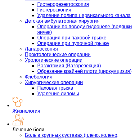
Гистерорезектоскопия
Гистероскопия
Удаление полипа цервикального канала
Детская амбулаторная хирургия
Операции по поводу гидроцеле (водянки
яичек)
Операция при паховой грыже
Операция при пупочной грыже
Лапароскопия
Проктологические операции
Урологические операции
Вазэктомия (Вазорезекция)
Обрезание крайней плоти (циркумцизия)
Флебология
Хирургические операции
Паховая грыжа
Удаление липомы
Жизнелогия
Лечение боли
Боль в крупных суставах (плечо, колено,