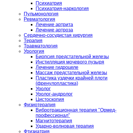
Психиатрия
Психиатрия-наркология
Пульмонология
Ревматология
Лечение артрита
Лечение артроза
Сердечно-сосудистая хирургия
Терапия
Травматология
Урология
Биопсия предстательной железы
Инстилляция мочевого пузыря
Лечение гидроцеле
Массаж предстательной железы
Пластика уздечки крайней плоти
(френулопластика)
Уролог
Уролог-андролог
Цистоскопия
Физиотерапия
Вибротракционная терапия "Ормед-
профессионал"
Магнитотерапия
Ударно-волновая терапия
Фтизиатрия