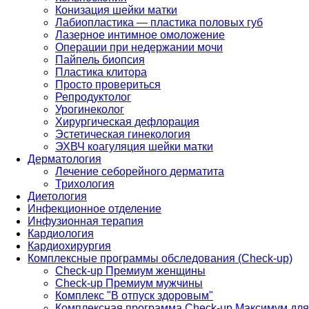
Конизация шейки матки
Лабиопластика — пластика половых губ
Лазерное интимное омоложение
Операции при недержании мочи
Пайпель биопсия
Пластика клитора
Просто провериться
Репродуктолог
Урогинеколог
Хирургическая дефлорация
Эстетическая гинекология
ЭХВЧ коагуляция шейки матки
Дерматология
Лечение себорейного дерматита
Трихология
Диетология
Инфекционное отделение
Инфузионная терапия
Кардиология
Кардиохирургия
Комплексные программы обследования (Check-up)
Check-up Премиум женщины
Check-up Премиум мужчины
Комплекс "В отпуск здоровым"
Комплексная программа Check-up Максимум для