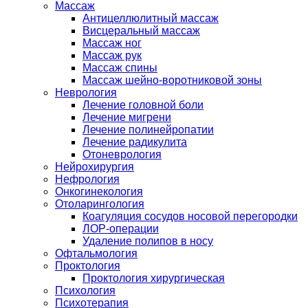
Массаж
Антицеллюлитный массаж
Висцеральный массаж
Массаж ног
Массаж рук
Массаж спины
Массаж шейно-воротниковой зоны
Неврология
Лечение головной боли
Лечение мигрени
Лечение полинейропатии
Лечение радикулита
Отоневрология
Нейрохирургия
Нефрология
Онкогинекология
Отоларингология
Коагуляция сосудов носовой перегородки
ЛОР-операции
Удаление полипов в носу
Офтальмология
Проктология
Проктология хирургическая
Психология
Психотерапия