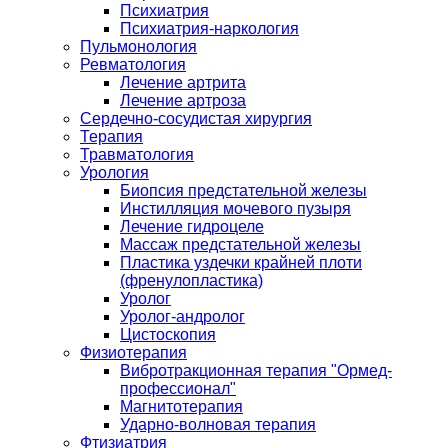
Психиатрия
Психиатрия-наркология
Пульмонология
Ревматология
Лечение артрита
Лечение артроза
Сердечно-сосудистая хирургия
Терапия
Травматология
Урология
Биопсия предстательной железы
Инстилляция мочевого пузыря
Лечение гидроцеле
Массаж предстательной железы
Пластика уздечки крайней плоти
(френулопластика)
Уролог
Уролог-андролог
Цистоскопия
Физиотерапия
Вибротракционная терапия "Ормед-
профессионал"
Магнитотерапия
Ударно-волновая терапия
Фтизиатрия