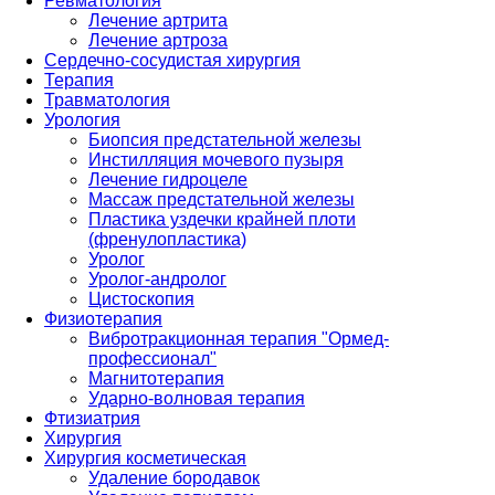
Ревматология
Лечение артрита
Лечение артроза
Сердечно-сосудистая хирургия
Терапия
Травматология
Урология
Биопсия предстательной железы
Инстилляция мочевого пузыря
Лечение гидроцеле
Массаж предстательной железы
Пластика уздечки крайней плоти
(френулопластика)
Уролог
Уролог-андролог
Цистоскопия
Физиотерапия
Вибротракционная терапия "Ормед-
профессионал"
Магнитотерапия
Ударно-волновая терапия
Фтизиатрия
Хирургия
Хирургия косметическая
Удаление бородавок