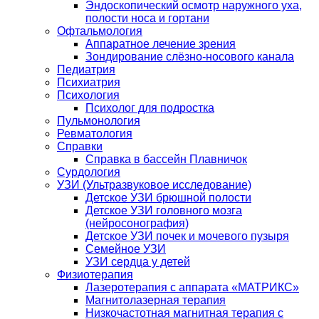
Эндоскопический осмотр наружного уха,
полости носа и гортани
Офтальмология
Аппаратное лечение зрения
Зондирование слёзно-носового канала
Педиатрия
Психиатрия
Психология
Психолог для подростка
Пульмонология
Ревматология
Справки
Справка в бассейн Плавничок
Сурдология
УЗИ (Ультразвуковое исследование)
Детское УЗИ брюшной полости
Детское УЗИ головного мозга
(нейросонография)
Детское УЗИ почек и мочевого пузыря
Семейное УЗИ
УЗИ сердца у детей
Физиотерапия
Лазеротерапия с аппарата «МАТРИКС»
Магнитолазерная терапия
Низкочастотная магнитная терапия с