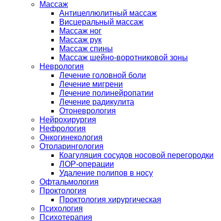
Массаж
Антицеллюлитный массаж
Висцеральный массаж
Массаж ног
Массаж рук
Массаж спины
Массаж шейно-воротниковой зоны
Неврология
Лечение головной боли
Лечение мигрени
Лечение полинейропатии
Лечение радикулита
Отоневрология
Нейрохирургия
Нефрология
Онкогинекология
Отоларингология
Коагуляция сосудов носовой перегородки
ЛОР-операции
Удаление полипов в носу
Офтальмология
Проктология
Проктология хирургическая
Психология
Психотерапия