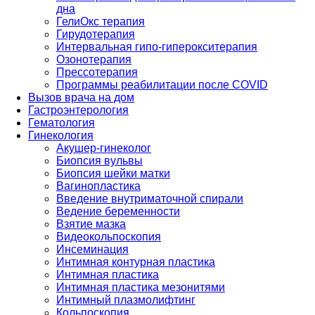
дна
ГелиОкс терапия
Гирудотерапия
Интервальная гипо-гиперокситерапия
Озонотерапия
Прессотерапия
Программы реабилитации после СOVID
Вызов врача на дом
Гастроэнтерология
Гематология
Гинекология
Акушер-гинеколог
Биопсия вульвы
Биопсия шейки матки
Вагинопластика
Введение внутриматочной спирали
Ведение беременности
Взятие мазка
Видеокольпоскопия
Инсеминация
Интимная контурная пластика
Интимная пластика
Интимная пластика мезонитями
Интимный плазмолифтинг
Кольпоскопия