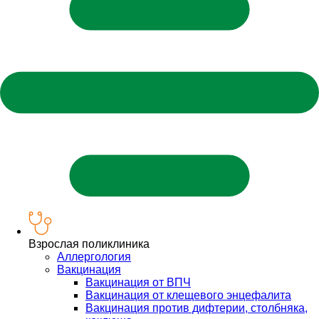
Взрослая поликлиника
Аллергология
Вакцинация
Вакцинация от ВПЧ
Вакцинация от клещевого энцефалита
Вакцинация против дифтерии, столбняка,