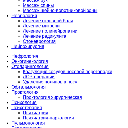
Массаж рук
Массаж спины
Массаж шейно-воротниковой зоны
Неврология
Лечение головной боли
Лечение мигрени
Лечение полинейропатии
Лечение радикулита
Отоневрология
Нейрохирургия
Нефрология
Онкогинекология
Отоларингология
Коагуляция сосудов носовой перегородки
ЛОР-операции
Удаление полипов в носу
Офтальмология
Проктология
Проктология хирургическая
Психология
Психотерапия
Психиатрия
Психиатрия-наркология
Пульмонология