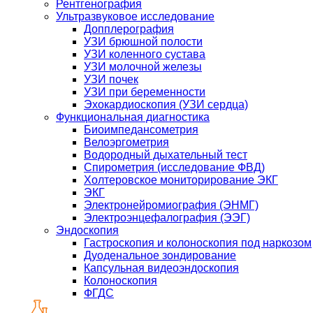
Рентгенография
Ультразвуковое исследование
Допплерография
УЗИ брюшной полости
УЗИ коленного сустава
УЗИ молочной железы
УЗИ почек
УЗИ при беременности
Эхокардиоскопия (УЗИ сердца)
Функциональная диагностика
Биоимпедансометрия
Велоэргометрия
Водородный дыхательный тест
Спирометрия (исследование ФВД)
Холтеровское мониторирование ЭКГ
ЭКГ
Электронейромиография (ЭНМГ)
Электроэнцефалография (ЭЭГ)
Эндоскопия
Гастроскопия и колоноскопия под наркозом
Дуоденальное зондирование
Капсульная видеоэндоскопия
Колоноскопия
ФГДС