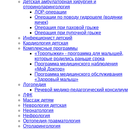
Детская амбулаторная хирургия и
оториноларингология
ЛОР-операции
Операции по поводу гидроцеле (водянки
яичек)
Операция при паховой грыже
Операция при пупочной грыже
Инфекционист детский
Кардиология детская
Комплексные программы
«Торопыжки» - программа для малышей,
которые родились раньше срока
Программа медицинского наблюдения
«Мой Доктор»
Программа медицинского обслуживания
«Здоровый малыш»
Логопедия
Речевой медико-педагогический консилиум
ЛФК
Массаж детям
Неврология детская
Неонатология
Нефрология
Ортопедия-травматология
Отоларингология