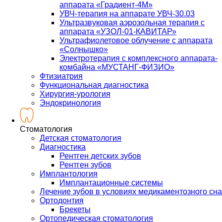
аппарата «Градиент-4М»
УВЧ-терапия на аппарате УВЧ-30.03
Ультразвуковая аэрозольная терапия с
аппарата «УЗОЛ-01-КАВИТАР»
Ультрафиолетовое облучение с аппарата
«Солнышко»
Электротерапия с комплексного аппарата-
комбайна «МУСТАНГ-ФИЗИО»
Фтизиатрия
Функциональная диагностика
Хирургия-урология
Эндокринология
Стоматология
Детская стоматология
Диагностика
Рентген детских зубов
Рентген зубов
Имплантология
Имплантационные системы
Лечение зубов в условиях медикаментозного сна
Ортодонтия
Брекеты
Ортопедическая стоматология