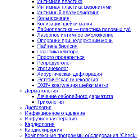
Интимная пластика
Интимная пластика мезонитями
Интимный плазмолифтинг
Кольпоскопия
Конизация шейки матки
Лабиопластика — пластика половых губ
Лазерное интимное омоложение
Операции при недержании мочи
Пайпель биопсия
Пластика клитора
Просто провериться
Репродуктолог
Урогинеколог
Хирургическая дефлорация
Эстетическая гинекология
ЭХВЧ коагуляция шейки матки
Дерматология
Лечение себорейного дерматита
Трихология
Диетология
Инфекционное отделение
Инфузионная терапия
Кардиология
Кардиохирургия
Комплексные программы обследования (Check-