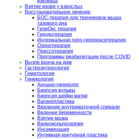
коклюша
Взятие крови у взрослых
Восстановительное лечение
БОС-терапия для тренировок мышц
тазового дна
ГелиОкс терапия
Гирудотерапия
Интервальная гипо-гиперокситерапия
Озонотерапия
Прессотерапия
Программы реабилитации после СOVID
Вызов врача на дом
Гастроэнтерология
Гематология
Гинекология
Акушер-гинеколог
Биопсия вульвы
Биопсия шейки матки
Вагинопластика
Введение внутриматочной спирали
Ведение беременности
Взятие мазка
Видеокольпоскопия
Инсеминация
Интимная контурная пластика