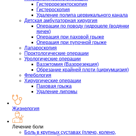
Гистерорезектоскопия
Гистероскопия
Удаление полипа цервикального канала
Детская амбулаторная хирургия
Операции по поводу гидроцеле (водянки
яичек)
Операция при паховой грыже
Операция при пупочной грыже
Лапароскопия
Проктологические операции
Урологические операции
Вазэктомия (Вазорезекция)
Обрезание крайней плоти (циркумцизия)
Флебология
Хирургические операции
Паховая грыжа
Удаление липомы
Жизнелогия
Лечение боли
Боль в крупных суставах (плечо, колено,