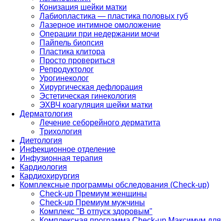
Конизация шейки матки
Лабиопластика — пластика половых губ
Лазерное интимное омоложение
Операции при недержании мочи
Пайпель биопсия
Пластика клитора
Просто провериться
Репродуктолог
Урогинеколог
Хирургическая дефлорация
Эстетическая гинекология
ЭХВЧ коагуляция шейки матки
Дерматология
Лечение себорейного дерматита
Трихология
Диетология
Инфекционное отделение
Инфузионная терапия
Кардиология
Кардиохирургия
Комплексные программы обследования (Check-up)
Check-up Премиум женщины
Check-up Премиум мужчины
Комплекс "В отпуск здоровым"
Комплексная программа Check-up Максимум для