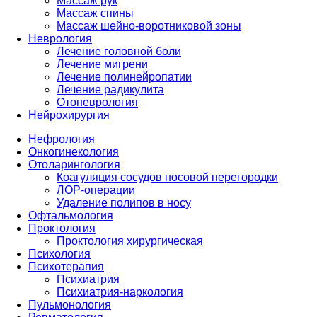
Массаж рук
Массаж спины
Массаж шейно-воротниковой зоны
Неврология
Лечение головной боли
Лечение мигрени
Лечение полинейропатии
Лечение радикулита
Отоневрология
Нейрохирургия
Нефрология
Онкогинекология
Отоларингология
Коагуляция сосудов носовой перегородки
ЛОР-операции
Удаление полипов в носу
Офтальмология
Проктология
Проктология хирургическая
Психология
Психотерапия
Психиатрия
Психиатрия-наркология
Пульмонология