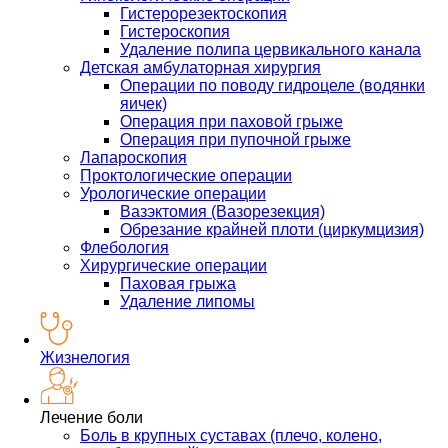
Гистерорезектоскопия
Гистероскопия
Удаление полипа цервикального канала
Детская амбулаторная хирургия
Операции по поводу гидроцеле (водянки
яичек)
Операция при паховой грыже
Операция при пупочной грыже
Лапароскопия
Проктологические операции
Урологические операции
Вазэктомия (Вазорезекция)
Обрезание крайней плоти (циркумцизия)
Флебология
Хирургические операции
Паховая грыжа
Удаление липомы
Жизнелогия
Лечение боли
Боль в крупных суставах (плечо, колено,