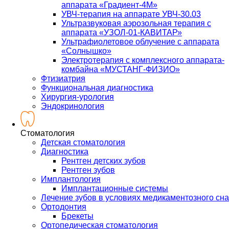
аппарата «Градиент-4М»
УВЧ-терапия на аппарате УВЧ-30.03
Ультразвуковая аэрозольная терапия с
аппарата «УЗОЛ-01-КАВИТАР»
Ультрафиолетовое облучение с аппарата
«Солнышко»
Электротерапия с комплексного аппарата-
комбайна «МУСТАНГ-ФИЗИО»
Фтизиатрия
Функциональная диагностика
Хирургия-урология
Эндокринология
Стоматология
Детская стоматология
Диагностика
Рентген детских зубов
Рентген зубов
Имплантология
Имплантационные системы
Лечение зубов в условиях медикаментозного сна
Ортодонтия
Брекеты
Ортопедическая стоматология