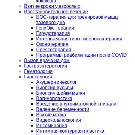
коклюша
Взятие крови у взрослых
Восстановительное лечение
БОС-терапия для тренировок мышц
тазового дна
ГелиОкс терапия
Гирудотерапия
Интервальная гипо-гиперокситерапия
Озонотерапия
Прессотерапия
Программы реабилитации после СOVID
Вызов врача на дом
Гастроэнтерология
Гематология
Гинекология
Акушер-гинеколог
Биопсия вульвы
Биопсия шейки матки
Вагинопластика
Введение внутриматочной спирали
Ведение беременности
Взятие мазка
Видеокольпоскопия
Инсеминация
Интимная контурная пластика