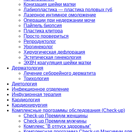
Конизация шейки матки
Лабиопластика — пластика половых губ
Лазерное интимное омоложение
Операции при недержании мочи
Пайпель биопсия
Пластика клитора
Просто провериться
Репродуктолог
Урогинеколог
Хирургическая дефлорация
Эстетическая гинекология
ЭХВЧ коагуляция шейки матки
Дерматология
Лечение себорейного дерматита
Трихология
Диетология
Инфекционное отделение
Инфузионная терапия
Кардиология
Кардиохирургия
Комплексные программы обследования (Check-up)
Check-up Премиум женщины
Check-up Премиум мужчины
Комплекс "В отпуск здоровым"
Комплексная программа Check-up Максимум для