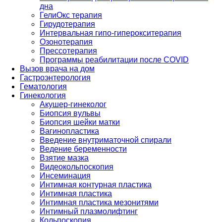
дна
ГелиОкс терапия
Гирудотерапия
Интервальная гипо-гиперокситерапия
Озонотерапия
Прессотерапия
Программы реабилитации после СOVID
Вызов врача на дом
Гастроэнтерология
Гематология
Гинекология
Акушер-гинеколог
Биопсия вульвы
Биопсия шейки матки
Вагинопластика
Введение внутриматочной спирали
Ведение беременности
Взятие мазка
Видеокольпоскопия
Инсеминация
Интимная контурная пластика
Интимная пластика
Интимная пластика мезонитями
Интимный плазмолифтинг
Кольпоскопия