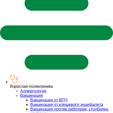
Взрослая поликлиника
Аллергология
Вакцинация
Вакцинация от ВПЧ
Вакцинация от клещевого энцефалита
Вакцинация против дифтерии, столбняка,