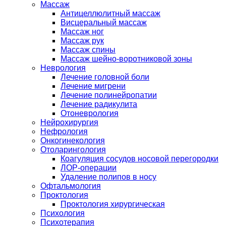
Массаж
Антицеллюлитный массаж
Висцеральный массаж
Массаж ног
Массаж рук
Массаж спины
Массаж шейно-воротниковой зоны
Неврология
Лечение головной боли
Лечение мигрени
Лечение полинейропатии
Лечение радикулита
Отоневрология
Нейрохирургия
Нефрология
Онкогинекология
Отоларингология
Коагуляция сосудов носовой перегородки
ЛОР-операции
Удаление полипов в носу
Офтальмология
Проктология
Проктология хирургическая
Психология
Психотерапия