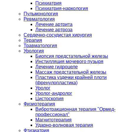
Психиатрия
Психиатрия-наркология
Пульмонология
Ревматология
Лечение артрита
Лечение артроза
Сердечно-сосудистая хирургия
Терапия
Травматология
Урология
Биопсия предстательной железы
Инстилляция мочевого пузыря
Лечение гидроцеле
Массаж предстательной железы
Пластика уздечки крайней плоти
(френулопластика)
Уролог
Уролог-андролог
Цистоскопия
Физиотерапия
Вибротракционная терапия "Ормед-
профессионал"
Магнитотерапия
Ударно-волновая терапия
Фтизиатрия