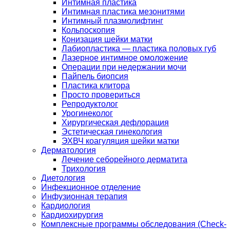
Интимная пластика
Интимная пластика мезонитями
Интимный плазмолифтинг
Кольпоскопия
Конизация шейки матки
Лабиопластика — пластика половых губ
Лазерное интимное омоложение
Операции при недержании мочи
Пайпель биопсия
Пластика клитора
Просто провериться
Репродуктолог
Урогинеколог
Хирургическая дефлорация
Эстетическая гинекология
ЭХВЧ коагуляция шейки матки
Дерматология
Лечение себорейного дерматита
Трихология
Диетология
Инфекционное отделение
Инфузионная терапия
Кардиология
Кардиохирургия
Комплексные программы обследования (Check-