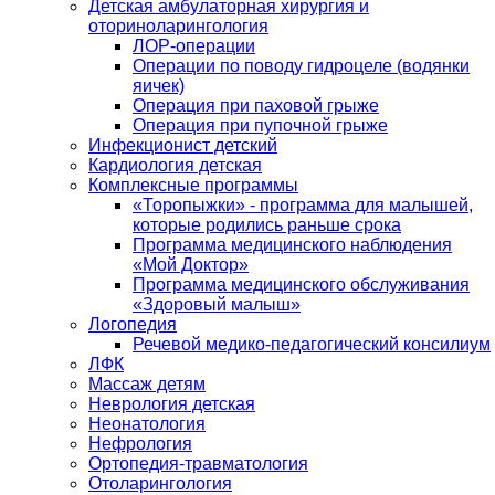
Детская амбулаторная хирургия и
оториноларингология
ЛОР-операции
Операции по поводу гидроцеле (водянки
яичек)
Операция при паховой грыже
Операция при пупочной грыже
Инфекционист детский
Кардиология детская
Комплексные программы
«Торопыжки» - программа для малышей,
которые родились раньше срока
Программа медицинского наблюдения
«Мой Доктор»
Программа медицинского обслуживания
«Здоровый малыш»
Логопедия
Речевой медико-педагогический консилиум
ЛФК
Массаж детям
Неврология детская
Неонатология
Нефрология
Ортопедия-травматология
Отоларингология