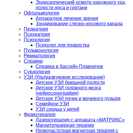
Эндоскопический осмотр наружного уха,
полости носа и гортани
Офтальмология
Аппаратное лечение зрения
Зондирование слёзно-носового канала
Педиатрия
Психиатрия
Психология
Психолог для подростка
Пульмонология
Ревматология
Справки
Справка в бассейн Плавничок
Сурдология
УЗИ (Ультразвуковое исследование)
Детское УЗИ брюшной полости
Детское УЗИ головного мозга
(нейросонография)
Детское УЗИ почек и мочевого пузыря
Семейное УЗИ
УЗИ сердца у детей
Физиотерапия
Лазеротерапия с аппарата «МАТРИКС»
Магнитолазерная терапия
Низкочастотная магнитная терапия с