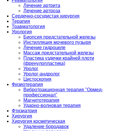
Ревматология
Лечение артрита
Лечение артроза
Сердечно-сосудистая хирургия
Терапия
Травматология
Урология
Биопсия предстательной железы
Инстилляция мочевого пузыря
Лечение гидроцеле
Массаж предстательной железы
Пластика уздечки крайней плоти
(френулопластика)
Уролог
Уролог-андролог
Цистоскопия
Физиотерапия
Вибротракционная терапия "Ормед-
профессионал"
Магнитотерапия
Ударно-волновая терапия
Фтизиатрия
Хирургия
Хирургия косметическая
Удаление бородавок