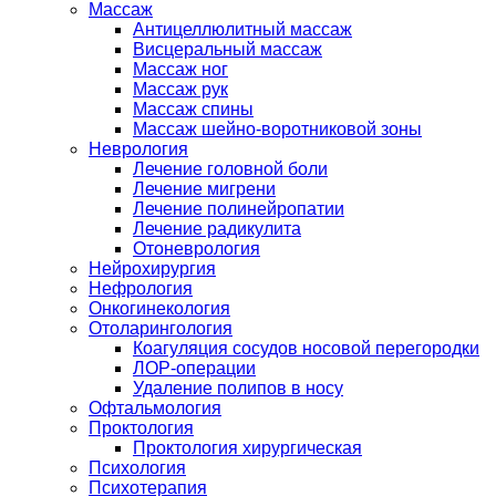
Массаж
Антицеллюлитный массаж
Висцеральный массаж
Массаж ног
Массаж рук
Массаж спины
Массаж шейно-воротниковой зоны
Неврология
Лечение головной боли
Лечение мигрени
Лечение полинейропатии
Лечение радикулита
Отоневрология
Нейрохирургия
Нефрология
Онкогинекология
Отоларингология
Коагуляция сосудов носовой перегородки
ЛОР-операции
Удаление полипов в носу
Офтальмология
Проктология
Проктология хирургическая
Психология
Психотерапия