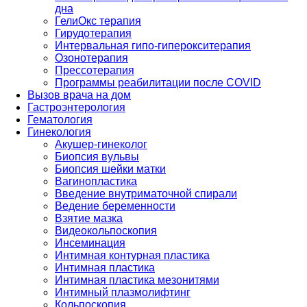
дна
ГелиОкс терапия
Гирудотерапия
Интервальная гипо-гиперокситерапия
Озонотерапия
Прессотерапия
Программы реабилитации после СOVID
Вызов врача на дом
Гастроэнтерология
Гематология
Гинекология
Акушер-гинеколог
Биопсия вульвы
Биопсия шейки матки
Вагинопластика
Введение внутриматочной спирали
Ведение беременности
Взятие мазка
Видеокольпоскопия
Инсеминация
Интимная контурная пластика
Интимная пластика
Интимная пластика мезонитями
Интимный плазмолифтинг
Кольпоскопия