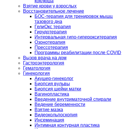
коклюша
Взятие крови у взрослых
Восстановительное лечение
БОС-терапия для тренировок мышц
тазового дна
ГелиОкс терапия
Гирудотерапия
Интервальная гипо-гиперокситерапия
Озонотерапия
Прессотерапия
Программы реабилитации после СOVID
Вызов врача на дом
Гастроэнтерология
Гематология
Гинекология
Акушер-гинеколог
Биопсия вульвы
Биопсия шейки матки
Вагинопластика
Введение внутриматочной спирали
Ведение беременности
Взятие мазка
Видеокольпоскопия
Инсеминация
Интимная контурная пластика