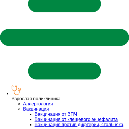
Взрослая поликлиника
Аллергология
Вакцинация
Вакцинация от ВПЧ
Вакцинация от клещевого энцефалита
Вакцинация против дифтерии, столбняка,