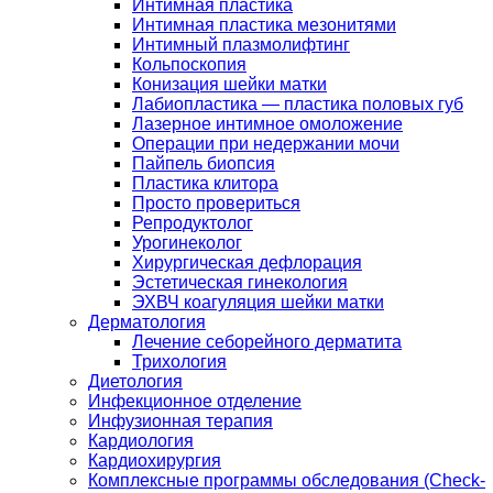
Интимная пластика
Интимная пластика мезонитями
Интимный плазмолифтинг
Кольпоскопия
Конизация шейки матки
Лабиопластика — пластика половых губ
Лазерное интимное омоложение
Операции при недержании мочи
Пайпель биопсия
Пластика клитора
Просто провериться
Репродуктолог
Урогинеколог
Хирургическая дефлорация
Эстетическая гинекология
ЭХВЧ коагуляция шейки матки
Дерматология
Лечение себорейного дерматита
Трихология
Диетология
Инфекционное отделение
Инфузионная терапия
Кардиология
Кардиохирургия
Комплексные программы обследования (Check-