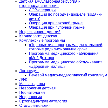
Детская амбулаторная хирургия и
оториноларингология
ЛОР-операции
Операции по поводу гидроцеле (водянки
яичек)
Операция при паховой грыже
Операция при пупочной грыже
Инфекционист детский
Кардиология детская
Комплексные программы
«Торопыжки» - программа для малышей,
которые родились раньше срока
Программа медицинского наблюдения
«Мой Доктор»
Программа медицинского обслуживания
«Здоровый малыш»
Логопедия
Речевой медико-педагогический консилиум
ЛФК
Массаж детям
Неврология детская
Неонатология
Нефрология
Ортопедия-травматология
Отоларингология