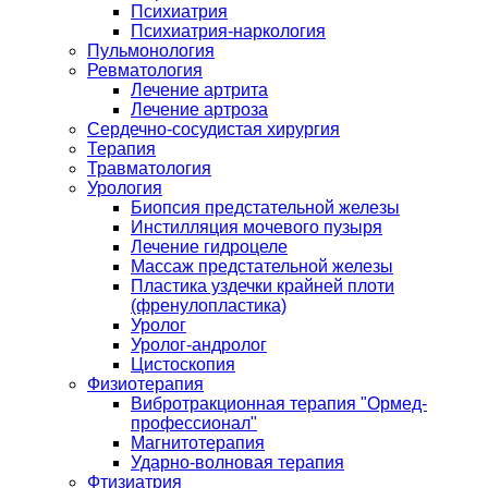
Психиатрия
Психиатрия-наркология
Пульмонология
Ревматология
Лечение артрита
Лечение артроза
Сердечно-сосудистая хирургия
Терапия
Травматология
Урология
Биопсия предстательной железы
Инстилляция мочевого пузыря
Лечение гидроцеле
Массаж предстательной железы
Пластика уздечки крайней плоти
(френулопластика)
Уролог
Уролог-андролог
Цистоскопия
Физиотерапия
Вибротракционная терапия "Ормед-
профессионал"
Магнитотерапия
Ударно-волновая терапия
Фтизиатрия