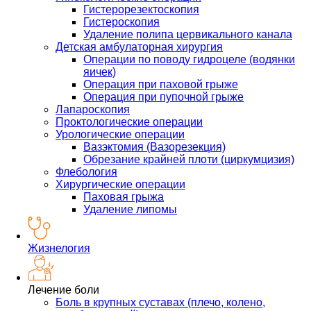
Гистерорезектоскопия
Гистероскопия
Удаление полипа цервикального канала
Детская амбулаторная хирургия
Операции по поводу гидроцеле (водянки
яичек)
Операция при паховой грыже
Операция при пупочной грыже
Лапароскопия
Проктологические операции
Урологические операции
Вазэктомия (Вазорезекция)
Обрезание крайней плоти (циркумцизия)
Флебология
Хирургические операции
Паховая грыжа
Удаление липомы
Жизнелогия
Лечение боли
Боль в крупных суставах (плечо, колено,