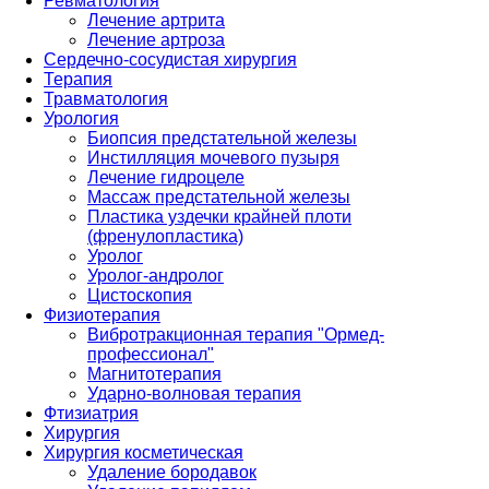
Ревматология
Лечение артрита
Лечение артроза
Сердечно-сосудистая хирургия
Терапия
Травматология
Урология
Биопсия предстательной железы
Инстилляция мочевого пузыря
Лечение гидроцеле
Массаж предстательной железы
Пластика уздечки крайней плоти
(френулопластика)
Уролог
Уролог-андролог
Цистоскопия
Физиотерапия
Вибротракционная терапия "Ормед-
профессионал"
Магнитотерапия
Ударно-волновая терапия
Фтизиатрия
Хирургия
Хирургия косметическая
Удаление бородавок