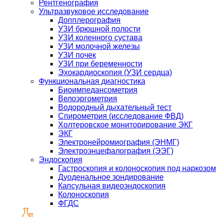
Рентгенография
Ультразвуковое исследование
Допплерография
УЗИ брюшной полости
УЗИ коленного сустава
УЗИ молочной железы
УЗИ почек
УЗИ при беременности
Эхокардиоскопия (УЗИ сердца)
Функциональная диагностика
Биоимпедансометрия
Велоэргометрия
Водородный дыхательный тест
Спирометрия (исследование ФВД)
Холтеровское мониторирование ЭКГ
ЭКГ
Электронейромиография (ЭНМГ)
Электроэнцефалография (ЭЭГ)
Эндоскопия
Гастроскопия и колоноскопия под наркозом
Дуоденальное зондирование
Капсульная видеоэндоскопия
Колоноскопия
ФГДС