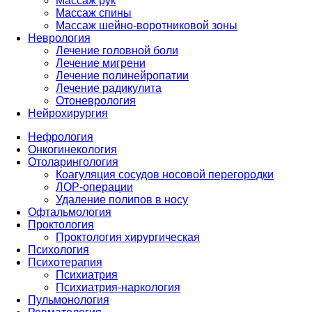
Массаж рук
Массаж спины
Массаж шейно-воротниковой зоны
Неврология
Лечение головной боли
Лечение мигрени
Лечение полинейропатии
Лечение радикулита
Отоневрология
Нейрохирургия
Нефрология
Онкогинекология
Отоларингология
Коагуляция сосудов носовой перегородки
ЛОР-операции
Удаление полипов в носу
Офтальмология
Проктология
Проктология хирургическая
Психология
Психотерапия
Психиатрия
Психиатрия-наркология
Пульмонология