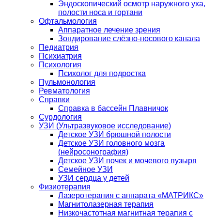
Эндоскопический осмотр наружного уха,
полости носа и гортани
Офтальмология
Аппаратное лечение зрения
Зондирование слёзно-носового канала
Педиатрия
Психиатрия
Психология
Психолог для подростка
Пульмонология
Ревматология
Справки
Справка в бассейн Плавничок
Сурдология
УЗИ (Ультразвуковое исследование)
Детское УЗИ брюшной полости
Детское УЗИ головного мозга
(нейросонография)
Детское УЗИ почек и мочевого пузыря
Семейное УЗИ
УЗИ сердца у детей
Физиотерапия
Лазеротерапия с аппарата «МАТРИКС»
Магнитолазерная терапия
Низкочастотная магнитная терапия с