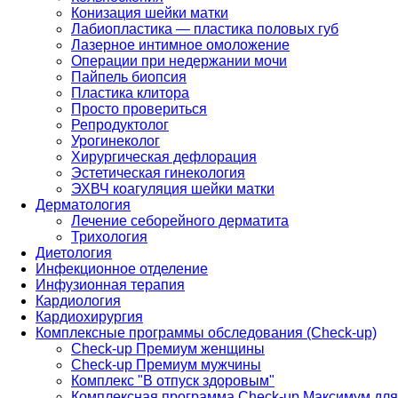
Конизация шейки матки
Лабиопластика — пластика половых губ
Лазерное интимное омоложение
Операции при недержании мочи
Пайпель биопсия
Пластика клитора
Просто провериться
Репродуктолог
Урогинеколог
Хирургическая дефлорация
Эстетическая гинекология
ЭХВЧ коагуляция шейки матки
Дерматология
Лечение себорейного дерматита
Трихология
Диетология
Инфекционное отделение
Инфузионная терапия
Кардиология
Кардиохирургия
Комплексные программы обследования (Check-up)
Check-up Премиум женщины
Check-up Премиум мужчины
Комплекс "В отпуск здоровым"
Комплексная программа Check-up Максимум для