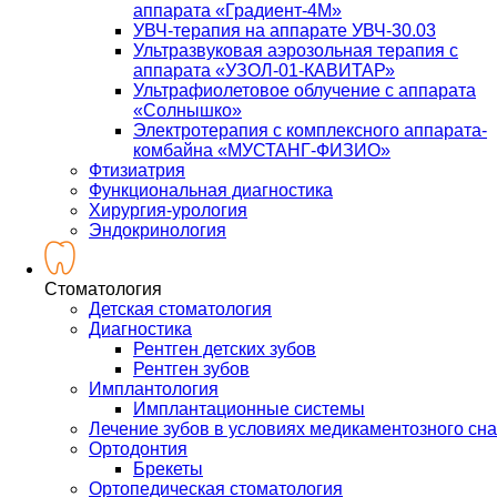
аппарата «Градиент-4М»
УВЧ-терапия на аппарате УВЧ-30.03
Ультразвуковая аэрозольная терапия с
аппарата «УЗОЛ-01-КАВИТАР»
Ультрафиолетовое облучение с аппарата
«Солнышко»
Электротерапия с комплексного аппарата-
комбайна «МУСТАНГ-ФИЗИО»
Фтизиатрия
Функциональная диагностика
Хирургия-урология
Эндокринология
Стоматология
Детская стоматология
Диагностика
Рентген детских зубов
Рентген зубов
Имплантология
Имплантационные системы
Лечение зубов в условиях медикаментозного сна
Ортодонтия
Брекеты
Ортопедическая стоматология