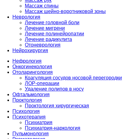
Массаж рук
Массаж спины
Массаж шейно-воротниковой зоны
Неврология
Лечение головной боли
Лечение мигрени
Лечение полинейропатии
Лечение радикулита
Отоневрология
Нейрохирургия
Нефрология
Онкогинекология
Отоларингология
Коагуляция сосудов носовой перегородки
ЛОР-операции
Удаление полипов в носу
Офтальмология
Проктология
Проктология хирургическая
Психология
Психотерапия
Психиатрия
Психиатрия-наркология
Пульмонология