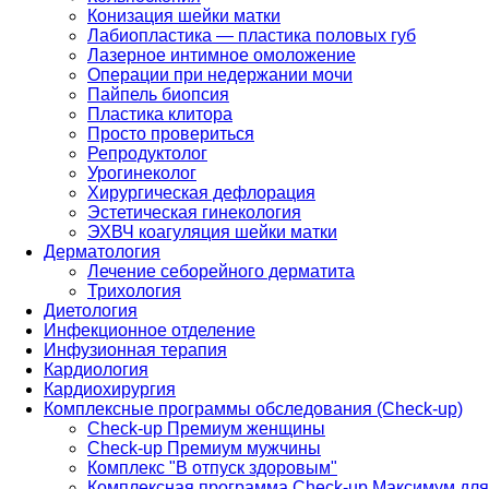
Конизация шейки матки
Лабиопластика — пластика половых губ
Лазерное интимное омоложение
Операции при недержании мочи
Пайпель биопсия
Пластика клитора
Просто провериться
Репродуктолог
Урогинеколог
Хирургическая дефлорация
Эстетическая гинекология
ЭХВЧ коагуляция шейки матки
Дерматология
Лечение себорейного дерматита
Трихология
Диетология
Инфекционное отделение
Инфузионная терапия
Кардиология
Кардиохирургия
Комплексные программы обследования (Check-up)
Check-up Премиум женщины
Check-up Премиум мужчины
Комплекс "В отпуск здоровым"
Комплексная программа Check-up Максимум для