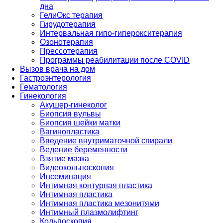
дна
ГелиОкс терапия
Гирудотерапия
Интервальная гипо-гиперокситерапия
Озонотерапия
Прессотерапия
Программы реабилитации после СOVID
Вызов врача на дом
Гастроэнтерология
Гематология
Гинекология
Акушер-гинеколог
Биопсия вульвы
Биопсия шейки матки
Вагинопластика
Введение внутриматочной спирали
Ведение беременности
Взятие мазка
Видеокольпоскопия
Инсеминация
Интимная контурная пластика
Интимная пластика
Интимная пластика мезонитями
Интимный плазмолифтинг
Кольпоскопия