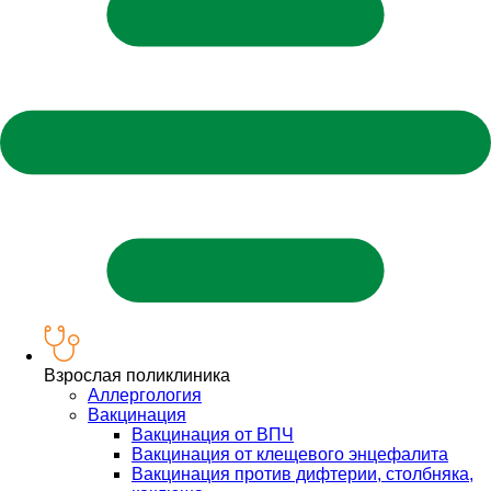
Взрослая поликлиника
Аллергология
Вакцинация
Вакцинация от ВПЧ
Вакцинация от клещевого энцефалита
Вакцинация против дифтерии, столбняка,