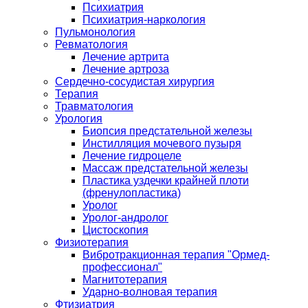
Психиатрия
Психиатрия-наркология
Пульмонология
Ревматология
Лечение артрита
Лечение артроза
Сердечно-сосудистая хирургия
Терапия
Травматология
Урология
Биопсия предстательной железы
Инстилляция мочевого пузыря
Лечение гидроцеле
Массаж предстательной железы
Пластика уздечки крайней плоти
(френулопластика)
Уролог
Уролог-андролог
Цистоскопия
Физиотерапия
Вибротракционная терапия "Ормед-
профессионал"
Магнитотерапия
Ударно-волновая терапия
Фтизиатрия