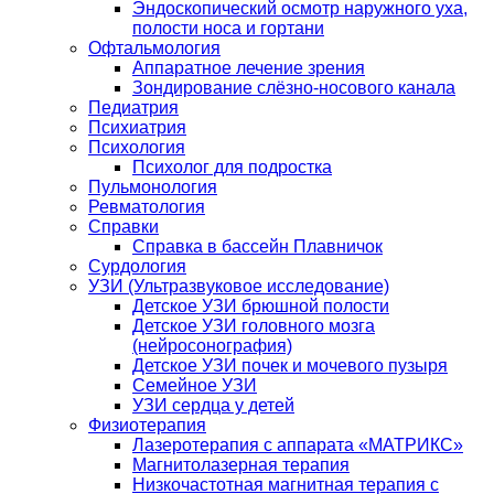
Эндоскопический осмотр наружного уха,
полости носа и гортани
Офтальмология
Аппаратное лечение зрения
Зондирование слёзно-носового канала
Педиатрия
Психиатрия
Психология
Психолог для подростка
Пульмонология
Ревматология
Справки
Справка в бассейн Плавничок
Сурдология
УЗИ (Ультразвуковое исследование)
Детское УЗИ брюшной полости
Детское УЗИ головного мозга
(нейросонография)
Детское УЗИ почек и мочевого пузыря
Семейное УЗИ
УЗИ сердца у детей
Физиотерапия
Лазеротерапия с аппарата «МАТРИКС»
Магнитолазерная терапия
Низкочастотная магнитная терапия с