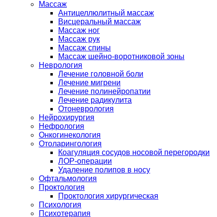
Массаж
Антицеллюлитный массаж
Висцеральный массаж
Массаж ног
Массаж рук
Массаж спины
Массаж шейно-воротниковой зоны
Неврология
Лечение головной боли
Лечение мигрени
Лечение полинейропатии
Лечение радикулита
Отоневрология
Нейрохирургия
Нефрология
Онкогинекология
Отоларингология
Коагуляция сосудов носовой перегородки
ЛОР-операции
Удаление полипов в носу
Офтальмология
Проктология
Проктология хирургическая
Психология
Психотерапия