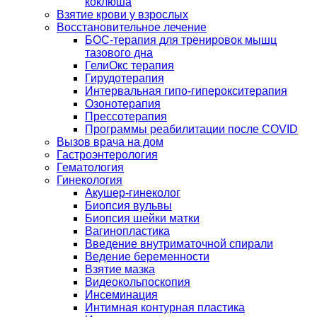
коклюша
Взятие крови у взрослых
Восстановительное лечение
БОС-терапия для тренировок мышц
тазового дна
ГелиОкс терапия
Гирудотерапия
Интервальная гипо-гиперокситерапия
Озонотерапия
Прессотерапия
Программы реабилитации после СOVID
Вызов врача на дом
Гастроэнтерология
Гематология
Гинекология
Акушер-гинеколог
Биопсия вульвы
Биопсия шейки матки
Вагинопластика
Введение внутриматочной спирали
Ведение беременности
Взятие мазка
Видеокольпоскопия
Инсеминация
Интимная контурная пластика