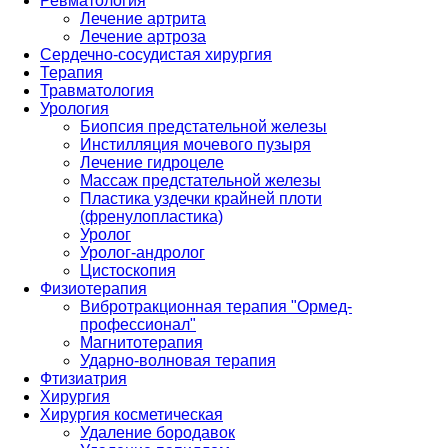
Ревматология
Лечение артрита
Лечение артроза
Сердечно-сосудистая хирургия
Терапия
Травматология
Урология
Биопсия предстательной железы
Инстилляция мочевого пузыря
Лечение гидроцеле
Массаж предстательной железы
Пластика уздечки крайней плоти
(френулопластика)
Уролог
Уролог-андролог
Цистоскопия
Физиотерапия
Вибротракционная терапия "Ормед-
профессионал"
Магнитотерапия
Ударно-волновая терапия
Фтизиатрия
Хирургия
Хирургия косметическая
Удаление бородавок