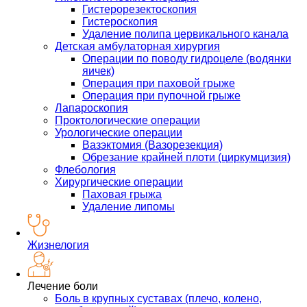
Гистерорезектоскопия
Гистероскопия
Удаление полипа цервикального канала
Детская амбулаторная хирургия
Операции по поводу гидроцеле (водянки
яичек)
Операция при паховой грыже
Операция при пупочной грыже
Лапароскопия
Проктологические операции
Урологические операции
Вазэктомия (Вазорезекция)
Обрезание крайней плоти (циркумцизия)
Флебология
Хирургические операции
Паховая грыжа
Удаление липомы
Жизнелогия
Лечение боли
Боль в крупных суставах (плечо, колено,