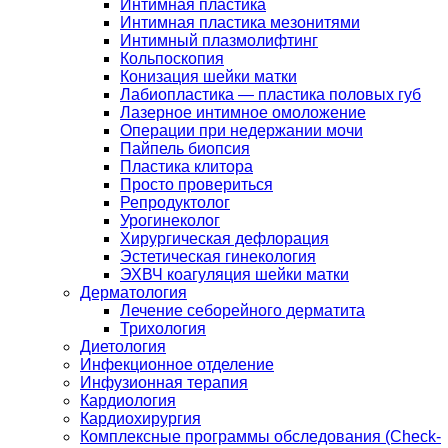
Интимная пластика
Интимная пластика мезонитями
Интимный плазмолифтинг
Кольпоскопия
Конизация шейки матки
Лабиопластика — пластика половых губ
Лазерное интимное омоложение
Операции при недержании мочи
Пайпель биопсия
Пластика клитора
Просто провериться
Репродуктолог
Урогинеколог
Хирургическая дефлорация
Эстетическая гинекология
ЭХВЧ коагуляция шейки матки
Дерматология
Лечение себорейного дерматита
Трихология
Диетология
Инфекционное отделение
Инфузионная терапия
Кардиология
Кардиохирургия
Комплексные программы обследования (Check-