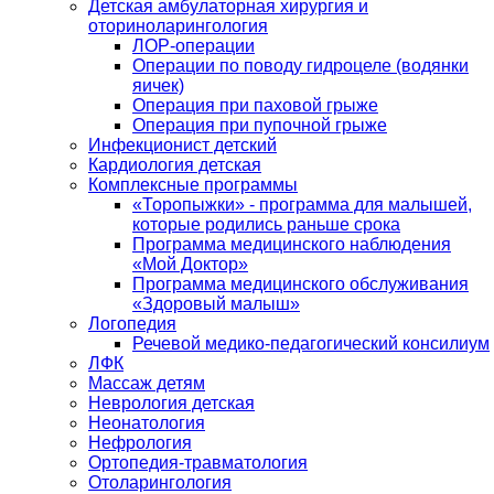
Детская амбулаторная хирургия и
оториноларингология
ЛОР-операции
Операции по поводу гидроцеле (водянки
яичек)
Операция при паховой грыже
Операция при пупочной грыже
Инфекционист детский
Кардиология детская
Комплексные программы
«Торопыжки» - программа для малышей,
которые родились раньше срока
Программа медицинского наблюдения
«Мой Доктор»
Программа медицинского обслуживания
«Здоровый малыш»
Логопедия
Речевой медико-педагогический консилиум
ЛФК
Массаж детям
Неврология детская
Неонатология
Нефрология
Ортопедия-травматология
Отоларингология