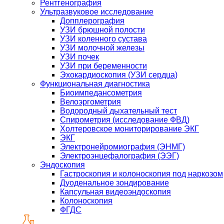
Рентгенография
Ультразвуковое исследование
Допплерография
УЗИ брюшной полости
УЗИ коленного сустава
УЗИ молочной железы
УЗИ почек
УЗИ при беременности
Эхокардиоскопия (УЗИ сердца)
Функциональная диагностика
Биоимпедансометрия
Велоэргометрия
Водородный дыхательный тест
Спирометрия (исследование ФВД)
Холтеровское мониторирование ЭКГ
ЭКГ
Электронейромиография (ЭНМГ)
Электроэнцефалография (ЭЭГ)
Эндоскопия
Гастроскопия и колоноскопия под наркозом
Дуоденальное зондирование
Капсульная видеоэндоскопия
Колоноскопия
ФГДС