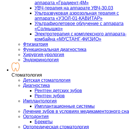
аппарата «Градиент-4М»
УВЧ-терапия на аппарате УВЧ-30.03
Ультразвуковая аэрозольная терапия с
аппарата «УЗОЛ-01-КАВИТАР»
Ультрафиолетовое облучение с аппарата
«Солнышко»
Электротерапия с комплексного аппарата-
комбайна «МУСТАНГ-ФИЗИО»
Фтизиатрия
Функциональная диагностика
Хирургия-урология
Эндокринология
Стоматология
Детская стоматология
Диагностика
Рентген детских зубов
Рентген зубов
Имплантология
Имплантационные системы
Лечение зубов в условиях медикаментозного сна
Ортодонтия
Брекеты
Ортопедическая стоматология