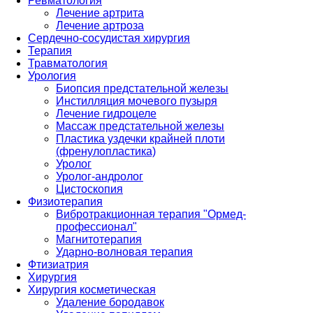
Ревматология
Лечение артрита
Лечение артроза
Сердечно-сосудистая хирургия
Терапия
Травматология
Урология
Биопсия предстательной железы
Инстилляция мочевого пузыря
Лечение гидроцеле
Массаж предстательной железы
Пластика уздечки крайней плоти
(френулопластика)
Уролог
Уролог-андролог
Цистоскопия
Физиотерапия
Вибротракционная терапия "Ормед-
профессионал"
Магнитотерапия
Ударно-волновая терапия
Фтизиатрия
Хирургия
Хирургия косметическая
Удаление бородавок