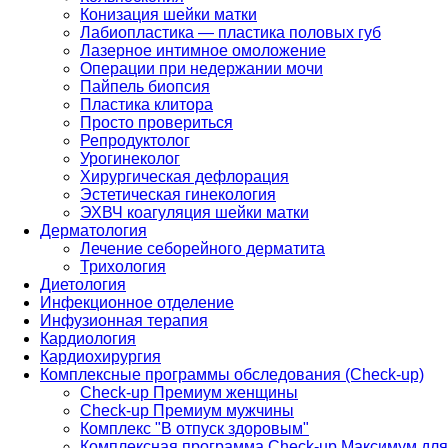
Конизация шейки матки
Лабиопластика — пластика половых губ
Лазерное интимное омоложение
Операции при недержании мочи
Пайпель биопсия
Пластика клитора
Просто провериться
Репродуктолог
Урогинеколог
Хирургическая дефлорация
Эстетическая гинекология
ЭХВЧ коагуляция шейки матки
Дерматология
Лечение себорейного дерматита
Трихология
Диетология
Инфекционное отделение
Инфузионная терапия
Кардиология
Кардиохирургия
Комплексные программы обследования (Check-up)
Check-up Премиум женщины
Check-up Премиум мужчины
Комплекс "В отпуск здоровым"
Комплексная программа Check-up Максимум для