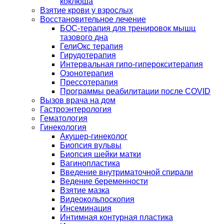
коклюша
Взятие крови у взрослых
Восстановительное лечение
БОС-терапия для тренировок мышц
тазового дна
ГелиОкс терапия
Гирудотерапия
Интервальная гипо-гиперокситерапия
Озонотерапия
Прессотерапия
Программы реабилитации после СOVID
Вызов врача на дом
Гастроэнтерология
Гематология
Гинекология
Акушер-гинеколог
Биопсия вульвы
Биопсия шейки матки
Вагинопластика
Введение внутриматочной спирали
Ведение беременности
Взятие мазка
Видеокольпоскопия
Инсеминация
Интимная контурная пластика