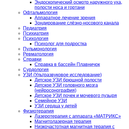
Эндоскопический осмотр наружного уха,
полости носа и гортани
Офтальмология
Аппаратное лечение зрения
Зондирование слёзно-носового канала
Педиатрия
Психиатрия
Психология
Психолог для подростка
Пульмонология
Ревматология
Справки
Справка в бассейн Плавничок
Сурдология
УЗИ (Ультразвуковое исследование)
Детское УЗИ брюшной полости
Детское УЗИ головного мозга
(нейросонография)
Детское УЗИ почек и мочевого пузыря
Семейное УЗИ
УЗИ сердца у детей
Физиотерапия
Лазеротерапия с аппарата «МАТРИКС»
Магнитолазерная терапия
Низкочастотная магнитная терапия с