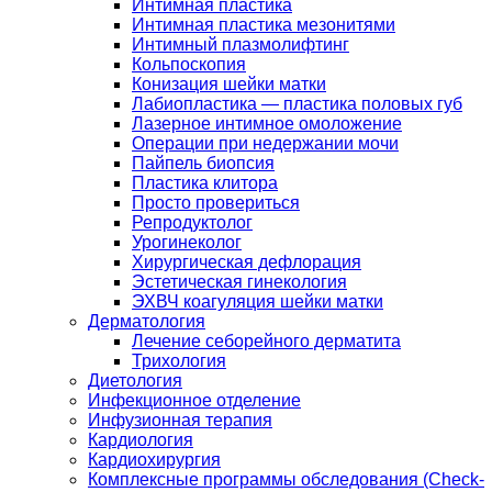
Интимная пластика
Интимная пластика мезонитями
Интимный плазмолифтинг
Кольпоскопия
Конизация шейки матки
Лабиопластика — пластика половых губ
Лазерное интимное омоложение
Операции при недержании мочи
Пайпель биопсия
Пластика клитора
Просто провериться
Репродуктолог
Урогинеколог
Хирургическая дефлорация
Эстетическая гинекология
ЭХВЧ коагуляция шейки матки
Дерматология
Лечение себорейного дерматита
Трихология
Диетология
Инфекционное отделение
Инфузионная терапия
Кардиология
Кардиохирургия
Комплексные программы обследования (Check-