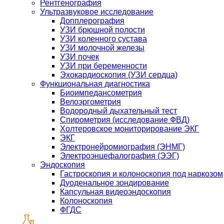
Рентгенография
Ультразвуковое исследование
Допплерография
УЗИ брюшной полости
УЗИ коленного сустава
УЗИ молочной железы
УЗИ почек
УЗИ при беременности
Эхокардиоскопия (УЗИ сердца)
Функциональная диагностика
Биоимпедансометрия
Велоэргометрия
Водородный дыхательный тест
Спирометрия (исследование ФВД)
Холтеровское мониторирование ЭКГ
ЭКГ
Электронейромиография (ЭНМГ)
Электроэнцефалография (ЭЭГ)
Эндоскопия
Гастроскопия и колоноскопия под наркозом
Дуоденальное зондирование
Капсульная видеоэндоскопия
Колоноскопия
ФГДС