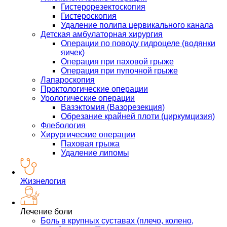
Гистерорезектоскопия
Гистероскопия
Удаление полипа цервикального канала
Детская амбулаторная хирургия
Операции по поводу гидроцеле (водянки
яичек)
Операция при паховой грыже
Операция при пупочной грыже
Лапароскопия
Проктологические операции
Урологические операции
Вазэктомия (Вазорезекция)
Обрезание крайней плоти (циркумцизия)
Флебология
Хирургические операции
Паховая грыжа
Удаление липомы
Жизнелогия
Лечение боли
Боль в крупных суставах (плечо, колено,