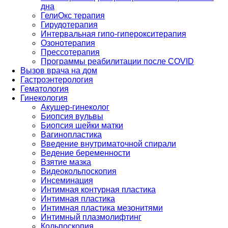
дна
ГелиОкс терапия
Гирудотерапия
Интервальная гипо-гиперокситерапия
Озонотерапия
Прессотерапия
Программы реабилитации после СOVID
Вызов врача на дом
Гастроэнтерология
Гематология
Гинекология
Акушер-гинеколог
Биопсия вульвы
Биопсия шейки матки
Вагинопластика
Введение внутриматочной спирали
Ведение беременности
Взятие мазка
Видеокольпоскопия
Инсеминация
Интимная контурная пластика
Интимная пластика
Интимная пластика мезонитями
Интимный плазмолифтинг
Кольпоскопия