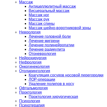
Массаж
Антицеллюлитный массаж
Висцеральный массаж
Массаж ног
Массаж рук
Массаж спины
Массаж шейно-воротниковой зоны
Неврология
Лечение головной боли
Лечение мигрени
Лечение полинейропатии
Лечение радикулита
Отоневрология
Нейрохирургия
Нефрология
Онкогинекология
Отоларингология
Коагуляция сосудов носовой перегородки
ЛОР-операции
Удаление полипов в носу
Офтальмология
Проктология
Проктология хирургическая
Психология
Психотерапия