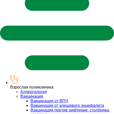
Взрослая поликлиника
Аллергология
Вакцинация
Вакцинация от ВПЧ
Вакцинация от клещевого энцефалита
Вакцинация против дифтерии, столбняка,