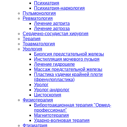
Психиатрия
Психиатрия-наркология
Пульмонология
Ревматология
Лечение артрита
Лечение артроза
Сердечно-сосудистая хирургия
Терапия
Травматология
Урология
Биопсия предстательной железы
Инстилляция мочевого пузыря
Лечение гидроцеле
Массаж предстательной железы
Пластика уздечки крайней плоти
(френулопластика)
Уролог
Уролог-андролог
Цистоскопия
Физиотерапия
Вибротракционная терапия "Ормед-
профессионал"
Магнитотерапия
Ударно-волновая терапия
Фтизиатрия