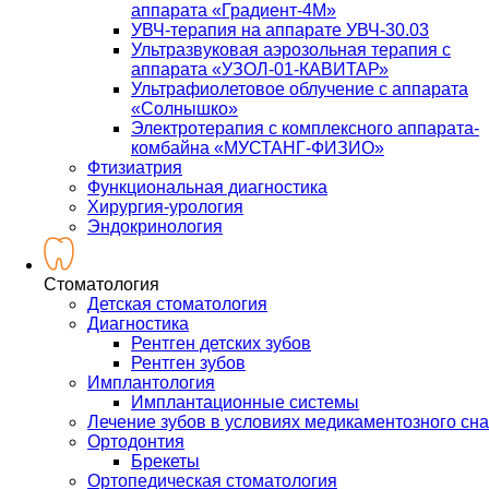
аппарата «Градиент-4М»
УВЧ-терапия на аппарате УВЧ-30.03
Ультразвуковая аэрозольная терапия с
аппарата «УЗОЛ-01-КАВИТАР»
Ультрафиолетовое облучение с аппарата
«Солнышко»
Электротерапия с комплексного аппарата-
комбайна «МУСТАНГ-ФИЗИО»
Фтизиатрия
Функциональная диагностика
Хирургия-урология
Эндокринология
Стоматология
Детская стоматология
Диагностика
Рентген детских зубов
Рентген зубов
Имплантология
Имплантационные системы
Лечение зубов в условиях медикаментозного сна
Ортодонтия
Брекеты
Ортопедическая стоматология