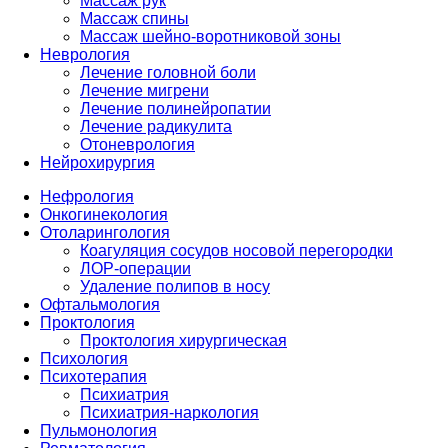
Массаж рук
Массаж спины
Массаж шейно-воротниковой зоны
Неврология
Лечение головной боли
Лечение мигрени
Лечение полинейропатии
Лечение радикулита
Отоневрология
Нейрохирургия
Нефрология
Онкогинекология
Отоларингология
Коагуляция сосудов носовой перегородки
ЛОР-операции
Удаление полипов в носу
Офтальмология
Проктология
Проктология хирургическая
Психология
Психотерапия
Психиатрия
Психиатрия-наркология
Пульмонология