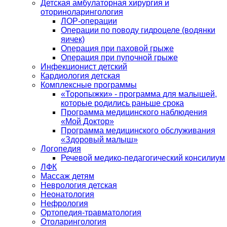
Детская амбулаторная хирургия и
оториноларингология
ЛОР-операции
Операции по поводу гидроцеле (водянки
яичек)
Операция при паховой грыже
Операция при пупочной грыже
Инфекционист детский
Кардиология детская
Комплексные программы
«Торопыжки» - программа для малышей,
которые родились раньше срока
Программа медицинского наблюдения
«Мой Доктор»
Программа медицинского обслуживания
«Здоровый малыш»
Логопедия
Речевой медико-педагогический консилиум
ЛФК
Массаж детям
Неврология детская
Неонатология
Нефрология
Ортопедия-травматология
Отоларингология