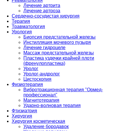
Ревматология
Лечение артрита
Лечение артроза
Сердечно-сосудистая хирургия
Терапия
Травматология
Урология
Биопсия предстательной железы
Инстилляция мочевого пузыря
Лечение гидроцеле
Массаж предстательной железы
Пластика уздечки крайней плоти
(френулопластика)
Уролог
Уролог-андролог
Цистоскопия
Физиотерапия
Вибротракционная терапия "Ормед-
профессионал"
Магнитотерапия
Ударно-волновая терапия
Фтизиатрия
Хирургия
Хирургия косметическая
Удаление бородавок