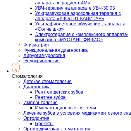
аппарата «Градиент-4М»
УВЧ-терапия на аппарате УВЧ-30.03
Ультразвуковая аэрозольная терапия с
аппарата «УЗОЛ-01-КАВИТАР»
Ультрафиолетовое облучение с аппарата
«Солнышко»
Электротерапия с комплексного аппарата-
комбайна «МУСТАНГ-ФИЗИО»
Фтизиатрия
Функциональная диагностика
Хирургия-урология
Эндокринология
Стоматология
Детская стоматология
Диагностика
Рентген детских зубов
Рентген зубов
Имплантология
Имплантационные системы
Лечение зубов в условиях медикаментозного сна
Ортодонтия
Брекеты
Ортопедическая стоматология