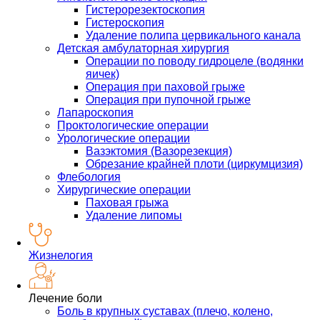
Гистерорезектоскопия
Гистероскопия
Удаление полипа цервикального канала
Детская амбулаторная хирургия
Операции по поводу гидроцеле (водянки
яичек)
Операция при паховой грыже
Операция при пупочной грыже
Лапароскопия
Проктологические операции
Урологические операции
Вазэктомия (Вазорезекция)
Обрезание крайней плоти (циркумцизия)
Флебология
Хирургические операции
Паховая грыжа
Удаление липомы
Жизнелогия
Лечение боли
Боль в крупных суставах (плечо, колено,