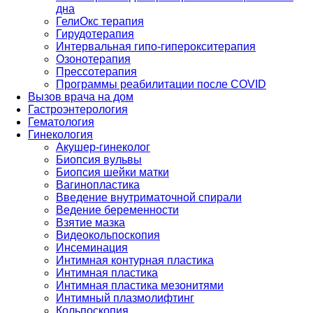
дна
ГелиОкс терапия
Гирудотерапия
Интервальная гипо-гиперокситерапия
Озонотерапия
Прессотерапия
Программы реабилитации после СOVID
Вызов врача на дом
Гастроэнтерология
Гематология
Гинекология
Акушер-гинеколог
Биопсия вульвы
Биопсия шейки матки
Вагинопластика
Введение внутриматочной спирали
Ведение беременности
Взятие мазка
Видеокольпоскопия
Инсеминация
Интимная контурная пластика
Интимная пластика
Интимная пластика мезонитями
Интимный плазмолифтинг
Кольпоскопия