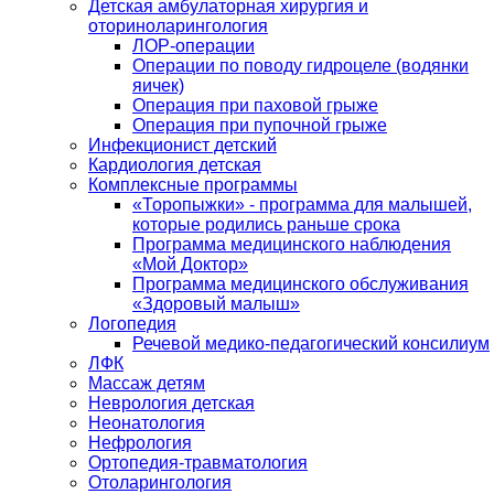
Детская амбулаторная хирургия и
оториноларингология
ЛОР-операции
Операции по поводу гидроцеле (водянки
яичек)
Операция при паховой грыже
Операция при пупочной грыже
Инфекционист детский
Кардиология детская
Комплексные программы
«Торопыжки» - программа для малышей,
которые родились раньше срока
Программа медицинского наблюдения
«Мой Доктор»
Программа медицинского обслуживания
«Здоровый малыш»
Логопедия
Речевой медико-педагогический консилиум
ЛФК
Массаж детям
Неврология детская
Неонатология
Нефрология
Ортопедия-травматология
Отоларингология