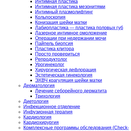
Интимная пластика
Интимная пластика мезонитями
Интимный плазмолифтинг
Кольпоскопия
Конизация шейки матки
Лабиопластика — пластика половых губ
Лазерное интимное омоложение
Операции при недержании мочи
Пайпель биопсия
Пластика клитора
Просто провериться
Репродуктолог
Урогинеколог
Хирургическая дефлорация
Эстетическая гинекология
ЭХВЧ коагуляция шейки матки
Дерматология
Лечение себорейного дерматита
Трихология
Диетология
Инфекционное отделение
Инфузионная терапия
Кардиология
Кардиохирургия
Комплексные программы обследования (Check-