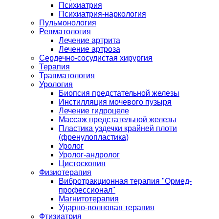
Психиатрия
Психиатрия-наркология
Пульмонология
Ревматология
Лечение артрита
Лечение артроза
Сердечно-сосудистая хирургия
Терапия
Травматология
Урология
Биопсия предстательной железы
Инстилляция мочевого пузыря
Лечение гидроцеле
Массаж предстательной железы
Пластика уздечки крайней плоти
(френулопластика)
Уролог
Уролог-андролог
Цистоскопия
Физиотерапия
Вибротракционная терапия "Ормед-
профессионал"
Магнитотерапия
Ударно-волновая терапия
Фтизиатрия