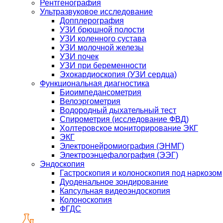
Рентгенография
Ультразвуковое исследование
Допплерография
УЗИ брюшной полости
УЗИ коленного сустава
УЗИ молочной железы
УЗИ почек
УЗИ при беременности
Эхокардиоскопия (УЗИ сердца)
Функциональная диагностика
Биоимпедансометрия
Велоэргометрия
Водородный дыхательный тест
Спирометрия (исследование ФВД)
Холтеровское мониторирование ЭКГ
ЭКГ
Электронейромиография (ЭНМГ)
Электроэнцефалография (ЭЭГ)
Эндоскопия
Гастроскопия и колоноскопия под наркозом
Дуоденальное зондирование
Капсульная видеоэндоскопия
Колоноскопия
ФГДС