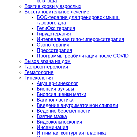
коклюша
Взятие крови у взрослых
Восстановительное лечение
БОС-терапия для тренировок мышц
тазового дна
ГелиОкс терапия
Гирудотерапия
Интервальная гипо-гиперокситерапия
Озонотерапия
Прессотерапия
Программы реабилитации после СOVID
Вызов врача на дом
Гастроэнтерология
Гематология
Гинекология
Акушер-гинеколог
Биопсия вульвы
Биопсия шейки матки
Вагинопластика
Введение внутриматочной спирали
Ведение беременности
Взятие мазка
Видеокольпоскопия
Инсеминация
Интимная контурная пластика