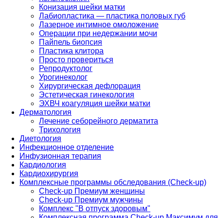
Конизация шейки матки
Лабиопластика — пластика половых губ
Лазерное интимное омоложение
Операции при недержании мочи
Пайпель биопсия
Пластика клитора
Просто провериться
Репродуктолог
Урогинеколог
Хирургическая дефлорация
Эстетическая гинекология
ЭХВЧ коагуляция шейки матки
Дерматология
Лечение себорейного дерматита
Трихология
Диетология
Инфекционное отделение
Инфузионная терапия
Кардиология
Кардиохирургия
Комплексные программы обследования (Check-up)
Check-up Премиум женщины
Check-up Премиум мужчины
Комплекс "В отпуск здоровым"
Комплексная программа Check-up Максимум для