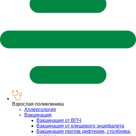
Взрослая поликлиника
Аллергология
Вакцинация
Вакцинация от ВПЧ
Вакцинация от клещевого энцефалита
Вакцинация против дифтерии, столбняка,