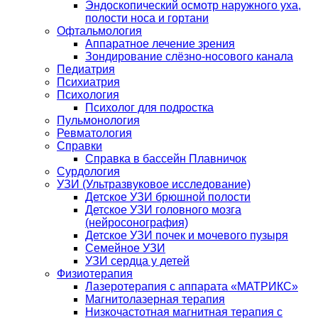
Эндоскопический осмотр наружного уха,
полости носа и гортани
Офтальмология
Аппаратное лечение зрения
Зондирование слёзно-носового канала
Педиатрия
Психиатрия
Психология
Психолог для подростка
Пульмонология
Ревматология
Справки
Справка в бассейн Плавничок
Сурдология
УЗИ (Ультразвуковое исследование)
Детское УЗИ брюшной полости
Детское УЗИ головного мозга
(нейросонография)
Детское УЗИ почек и мочевого пузыря
Семейное УЗИ
УЗИ сердца у детей
Физиотерапия
Лазеротерапия с аппарата «МАТРИКС»
Магнитолазерная терапия
Низкочастотная магнитная терапия с