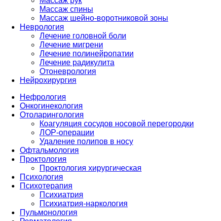
Массаж рук
Массаж спины
Массаж шейно-воротниковой зоны
Неврология
Лечение головной боли
Лечение мигрени
Лечение полинейропатии
Лечение радикулита
Отоневрология
Нейрохирургия
Нефрология
Онкогинекология
Отоларингология
Коагуляция сосудов носовой перегородки
ЛОР-операции
Удаление полипов в носу
Офтальмология
Проктология
Проктология хирургическая
Психология
Психотерапия
Психиатрия
Психиатрия-наркология
Пульмонология