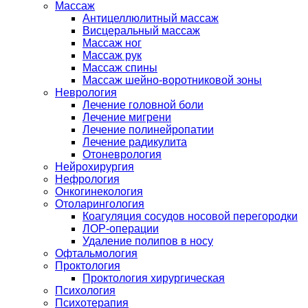
Массаж
Антицеллюлитный массаж
Висцеральный массаж
Массаж ног
Массаж рук
Массаж спины
Массаж шейно-воротниковой зоны
Неврология
Лечение головной боли
Лечение мигрени
Лечение полинейропатии
Лечение радикулита
Отоневрология
Нейрохирургия
Нефрология
Онкогинекология
Отоларингология
Коагуляция сосудов носовой перегородки
ЛОР-операции
Удаление полипов в носу
Офтальмология
Проктология
Проктология хирургическая
Психология
Психотерапия