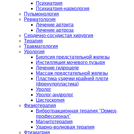
Психиатрия
Психиатрия-наркология
Пульмонология
Ревматология
Лечение артрита
Лечение артроза
Сердечно-сосудистая хирургия
Терапия
Травматология
Урология
Биопсия предстательной железы
Инстилляция мочевого пузыря
Лечение гидроцеле
Массаж предстательной железы
Пластика уздечки крайней плоти
(френулопластика)
Уролог
Уролог-андролог
Цистоскопия
Физиотерапия
Вибротракционная терапия "Ормед-
профессионал"
Магнитотерапия
Ударно-волновая терапия
Фтизиатрия