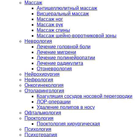
Массаж
Антицеллюлитный массаж
Висцеральный массаж
Массаж ног
Массаж рук
Массаж спины
Массаж шейно-воротниковой зоны
Неврология
Лечение головной боли
Лечение мигрени
Лечение полинейропатии
Лечение радикулита
Отоневрология
Нейрохирургия
Нефрология
Онкогинекология
Отоларингология
Коагуляция сосудов носовой перегородки
ЛОР-операции
Удаление полипов в носу
Офтальмология
Проктология
Проктология хирургическая
Психология
Психотерапия