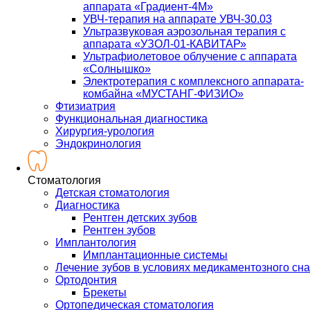
аппарата «Градиент-4М»
УВЧ-терапия на аппарате УВЧ-30.03
Ультразвуковая аэрозольная терапия с
аппарата «УЗОЛ-01-КАВИТАР»
Ультрафиолетовое облучение с аппарата
«Солнышко»
Электротерапия с комплексного аппарата-
комбайна «МУСТАНГ-ФИЗИО»
Фтизиатрия
Функциональная диагностика
Хирургия-урология
Эндокринология
Стоматология
Детская стоматология
Диагностика
Рентген детских зубов
Рентген зубов
Имплантология
Имплантационные системы
Лечение зубов в условиях медикаментозного сна
Ортодонтия
Брекеты
Ортопедическая стоматология