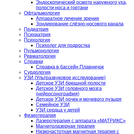
Эндоскопический осмотр наружного уха,
полости носа и гортани
Офтальмология
Аппаратное лечение зрения
Зондирование слёзно-носового канала
Педиатрия
Психиатрия
Психология
Психолог для подростка
Пульмонология
Ревматология
Справки
Справка в бассейн Плавничок
Сурдология
УЗИ (Ультразвуковое исследование)
Детское УЗИ брюшной полости
Детское УЗИ головного мозга
(нейросонография)
Детское УЗИ почек и мочевого пузыря
Семейное УЗИ
УЗИ сердца у детей
Физиотерапия
Лазеротерапия с аппарата «МАТРИКС»
Магнитолазерная терапия
Низкочастотная магнитная терапия с