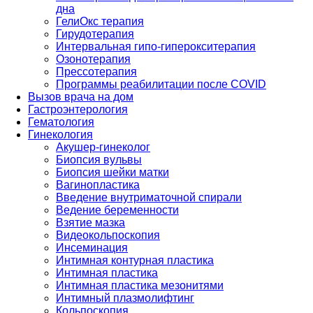
дна
ГелиОкс терапия
Гирудотерапия
Интервальная гипо-гиперокситерапия
Озонотерапия
Прессотерапия
Программы реабилитации после СOVID
Вызов врача на дом
Гастроэнтерология
Гематология
Гинекология
Акушер-гинеколог
Биопсия вульвы
Биопсия шейки матки
Вагинопластика
Введение внутриматочной спирали
Ведение беременности
Взятие мазка
Видеокольпоскопия
Инсеминация
Интимная контурная пластика
Интимная пластика
Интимная пластика мезонитями
Интимный плазмолифтинг
Кольпоскопия