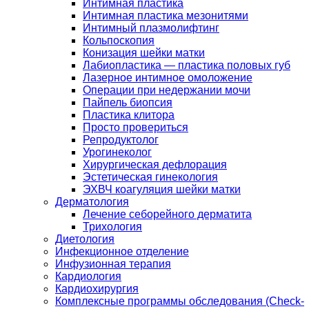
Интимная пластика
Интимная пластика мезонитями
Интимный плазмолифтинг
Кольпоскопия
Конизация шейки матки
Лабиопластика — пластика половых губ
Лазерное интимное омоложение
Операции при недержании мочи
Пайпель биопсия
Пластика клитора
Просто провериться
Репродуктолог
Урогинеколог
Хирургическая дефлорация
Эстетическая гинекология
ЭХВЧ коагуляция шейки матки
Дерматология
Лечение себорейного дерматита
Трихология
Диетология
Инфекционное отделение
Инфузионная терапия
Кардиология
Кардиохирургия
Комплексные программы обследования (Check-