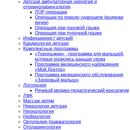
Детская амбулаторная хирургия и
оториноларингология
ЛОР-операции
Операции по поводу гидроцеле (водянки
яичек)
Операция при паховой грыже
Операция при пупочной грыже
Инфекционист детский
Кардиология детская
Комплексные программы
«Торопыжки» - программа для малышей,
которые родились раньше срока
Программа медицинского наблюдения
«Мой Доктор»
Программа медицинского обслуживания
«Здоровый малыш»
Логопедия
Речевой медико-педагогический консилиум
ЛФК
Массаж детям
Неврология детская
Неонатология
Нефрология
Ортопедия-травматология
Отоларингология