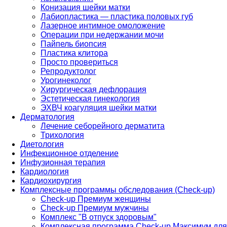
Конизация шейки матки
Лабиопластика — пластика половых губ
Лазерное интимное омоложение
Операции при недержании мочи
Пайпель биопсия
Пластика клитора
Просто провериться
Репродуктолог
Урогинеколог
Хирургическая дефлорация
Эстетическая гинекология
ЭХВЧ коагуляция шейки матки
Дерматология
Лечение себорейного дерматита
Трихология
Диетология
Инфекционное отделение
Инфузионная терапия
Кардиология
Кардиохирургия
Комплексные программы обследования (Check-up)
Check-up Премиум женщины
Check-up Премиум мужчины
Комплекс "В отпуск здоровым"
Комплексная программа Check-up Максимум для