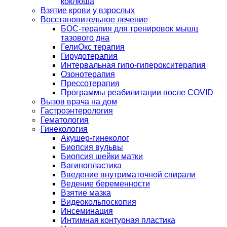
коклюша
Взятие крови у взрослых
Восстановительное лечение
БОС-терапия для тренировок мышц
тазового дна
ГелиОкс терапия
Гирудотерапия
Интервальная гипо-гиперокситерапия
Озонотерапия
Прессотерапия
Программы реабилитации после СOVID
Вызов врача на дом
Гастроэнтерология
Гематология
Гинекология
Акушер-гинеколог
Биопсия вульвы
Биопсия шейки матки
Вагинопластика
Введение внутриматочной спирали
Ведение беременности
Взятие мазка
Видеокольпоскопия
Инсеминация
Интимная контурная пластика