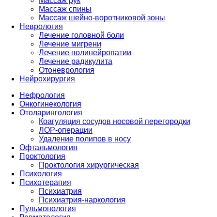
Массаж рук
Массаж спины
Массаж шейно-воротниковой зоны
Неврология
Лечение головной боли
Лечение мигрени
Лечение полинейропатии
Лечение радикулита
Отоневрология
Нейрохирургия
Нефрология
Онкогинекология
Отоларингология
Коагуляция сосудов носовой перегородки
ЛОР-операции
Удаление полипов в носу
Офтальмология
Проктология
Проктология хирургическая
Психология
Психотерапия
Психиатрия
Психиатрия-наркология
Пульмонология