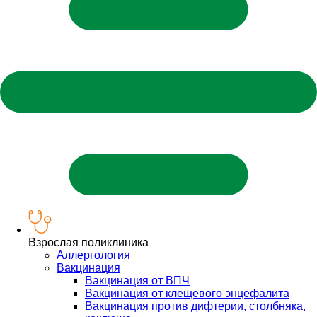
Взрослая поликлиника
Аллергология
Вакцинация
Вакцинация от ВПЧ
Вакцинация от клещевого энцефалита
Вакцинация против дифтерии, столбняка,