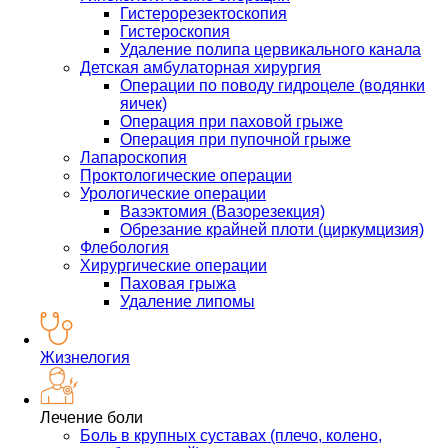
Гистерорезектоскопия
Гистероскопия
Удаление полипа цервикального канала
Детская амбулаторная хирургия
Операции по поводу гидроцеле (водянки
яичек)
Операция при паховой грыже
Операция при пупочной грыже
Лапароскопия
Проктологические операции
Урологические операции
Вазэктомия (Вазорезекция)
Обрезание крайней плоти (циркумцизия)
Флебология
Хирургические операции
Паховая грыжа
Удаление липомы
Жизнелогия
Лечение боли
Боль в крупных суставах (плечо, колено,