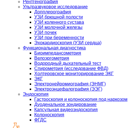
Рентгенография
Ультразвуковое исследование
Допплерография
УЗИ брюшной полости
УЗИ коленного сустава
УЗИ молочной железы
УЗИ почек
УЗИ при беременности
Эхокардиоскопия (УЗИ сердца)
Функциональная диагностика
Биоимпедансометрия
Велоэргометрия
Водородный дыхательный тест
Спирометрия (исследование ФВД)
Холтеровское мониторирование ЭКГ
ЭКГ
Электронейромиография (ЭНМГ)
Электроэнцефалография (ЭЭГ)
Эндоскопия
Гастроскопия и колоноскопия под наркозом
Дуоденальное зондирование
Капсульная видеоэндоскопия
Колоноскопия
ФГДС