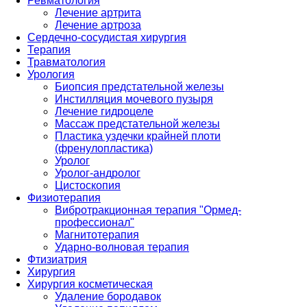
Ревматология
Лечение артрита
Лечение артроза
Сердечно-сосудистая хирургия
Терапия
Травматология
Урология
Биопсия предстательной железы
Инстилляция мочевого пузыря
Лечение гидроцеле
Массаж предстательной железы
Пластика уздечки крайней плоти
(френулопластика)
Уролог
Уролог-андролог
Цистоскопия
Физиотерапия
Вибротракционная терапия "Ормед-
профессионал"
Магнитотерапия
Ударно-волновая терапия
Фтизиатрия
Хирургия
Хирургия косметическая
Удаление бородавок