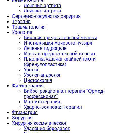
Ревматология
Лечение артрита
Лечение артроза
Сердечно-сосудистая хирургия
Терапия
Травматология
Урология
Биопсия предстательной железы
Инстилляция мочевого пузыря
Лечение гидроцеле
Массаж предстательной железы
Пластика уздечки крайней плоти
(френулопластика)
Уролог
Уролог-андролог
Цистоскопия
Физиотерапия
Вибротракционная терапия "Ормед-
профессионал"
Магнитотерапия
Ударно-волновая терапия
Фтизиатрия
Хирургия
Хирургия косметическая
Удаление бородавок