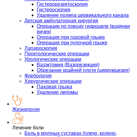
Гистерорезектоскопия
Гистероскопия
Удаление полипа цервикального канала
Детская амбулаторная хирургия
Операции по поводу гидроцеле (водянки
яичек)
Операция при паховой грыже
Операция при пупочной грыже
Лапароскопия
Проктологические операции
Урологические операции
Вазэктомия (Вазорезекция)
Обрезание крайней плоти (циркумцизия)
Флебология
Хирургические операции
Паховая грыжа
Удаление липомы
Жизнелогия
Лечение боли
Боль в крупных суставах (плечо, колено,