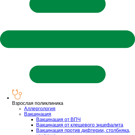
Взрослая поликлиника
Аллергология
Вакцинация
Вакцинация от ВПЧ
Вакцинация от клещевого энцефалита
Вакцинация против дифтерии, столбняка,