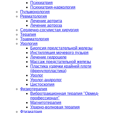
Психиатрия
Психиатрия-наркология
Пульмонология
Ревматология
Лечение артрита
Лечение артроза
Сердечно-сосудистая хирургия
Терапия
Травматология
Урология
Биопсия предстательной железы
Инстилляция мочевого пузыря
Лечение гидроцеле
Массаж предстательной железы
Пластика уздечки крайней плоти
(френулопластика)
Уролог
Уролог-андролог
Цистоскопия
Физиотерапия
Вибротракционная терапия "Ормед-
профессионал"
Магнитотерапия
Ударно-волновая терапия
Фтизиатрия