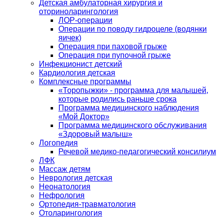
Детская амбулаторная хирургия и
оториноларингология
ЛОР-операции
Операции по поводу гидроцеле (водянки
яичек)
Операция при паховой грыже
Операция при пупочной грыже
Инфекционист детский
Кардиология детская
Комплексные программы
«Торопыжки» - программа для малышей,
которые родились раньше срока
Программа медицинского наблюдения
«Мой Доктор»
Программа медицинского обслуживания
«Здоровый малыш»
Логопедия
Речевой медико-педагогический консилиум
ЛФК
Массаж детям
Неврология детская
Неонатология
Нефрология
Ортопедия-травматология
Отоларингология