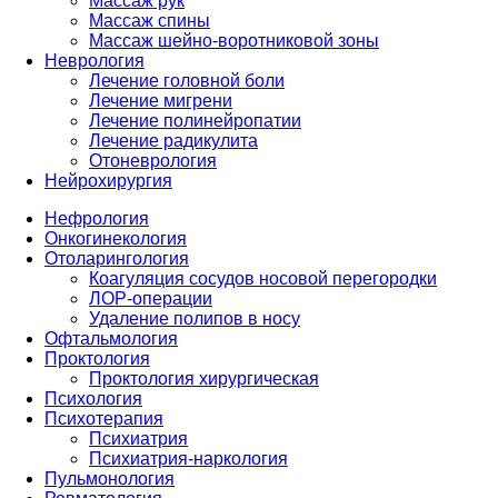
Массаж рук
Массаж спины
Массаж шейно-воротниковой зоны
Неврология
Лечение головной боли
Лечение мигрени
Лечение полинейропатии
Лечение радикулита
Отоневрология
Нейрохирургия
Нефрология
Онкогинекология
Отоларингология
Коагуляция сосудов носовой перегородки
ЛОР-операции
Удаление полипов в носу
Офтальмология
Проктология
Проктология хирургическая
Психология
Психотерапия
Психиатрия
Психиатрия-наркология
Пульмонология