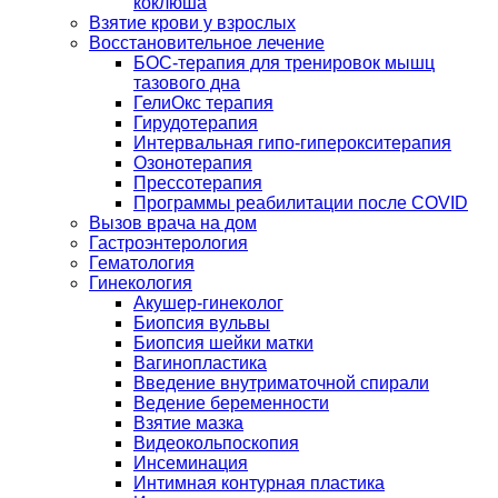
коклюша
Взятие крови у взрослых
Восстановительное лечение
БОС-терапия для тренировок мышц
тазового дна
ГелиОкс терапия
Гирудотерапия
Интервальная гипо-гиперокситерапия
Озонотерапия
Прессотерапия
Программы реабилитации после СOVID
Вызов врача на дом
Гастроэнтерология
Гематология
Гинекология
Акушер-гинеколог
Биопсия вульвы
Биопсия шейки матки
Вагинопластика
Введение внутриматочной спирали
Ведение беременности
Взятие мазка
Видеокольпоскопия
Инсеминация
Интимная контурная пластика