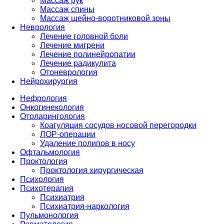
Массаж рук
Массаж спины
Массаж шейно-воротниковой зоны
Неврология
Лечение головной боли
Лечение мигрени
Лечение полинейропатии
Лечение радикулита
Отоневрология
Нейрохирургия
Нефрология
Онкогинекология
Отоларингология
Коагуляция сосудов носовой перегородки
ЛОР-операции
Удаление полипов в носу
Офтальмология
Проктология
Проктология хирургическая
Психология
Психотерапия
Психиатрия
Психиатрия-наркология
Пульмонология