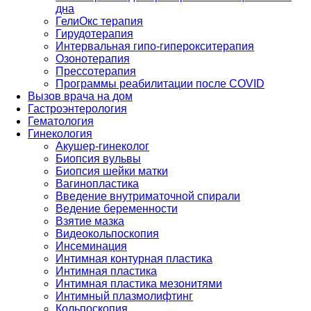
дна
ГелиОкс терапия
Гирудотерапия
Интервальная гипо-гиперокситерапия
Озонотерапия
Прессотерапия
Программы реабилитации после СOVID
Вызов врача на дом
Гастроэнтерология
Гематология
Гинекология
Акушер-гинеколог
Биопсия вульвы
Биопсия шейки матки
Вагинопластика
Введение внутриматочной спирали
Ведение беременности
Взятие мазка
Видеокольпоскопия
Инсеминация
Интимная контурная пластика
Интимная пластика
Интимная пластика мезонитями
Интимный плазмолифтинг
Кольпоскопия