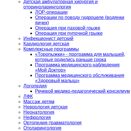
Детская амбулаторная хирургия и
оториноларингология
ЛОР-операции
Операции по поводу гидроцеле (водянки
яичек)
Операция при паховой грыже
Операция при пупочной грыже
Инфекционист детский
Кардиология детская
Комплексные программы
«Торопыжки» - программа для малышей,
которые родились раньше срока
Программа медицинского наблюдения
«Мой Доктор»
Программа медицинского обслуживания
«Здоровый малыш»
Логопедия
Речевой медико-педагогический консилиум
ЛФК
Массаж детям
Неврология детская
Неонатология
Нефрология
Ортопедия-травматология
Отоларингология