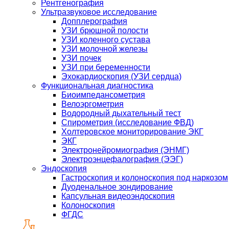
Рентгенография
Ультразвуковое исследование
Допплерография
УЗИ брюшной полости
УЗИ коленного сустава
УЗИ молочной железы
УЗИ почек
УЗИ при беременности
Эхокардиоскопия (УЗИ сердца)
Функциональная диагностика
Биоимпедансометрия
Велоэргометрия
Водородный дыхательный тест
Спирометрия (исследование ФВД)
Холтеровское мониторирование ЭКГ
ЭКГ
Электронейромиография (ЭНМГ)
Электроэнцефалография (ЭЭГ)
Эндоскопия
Гастроскопия и колоноскопия под наркозом
Дуоденальное зондирование
Капсульная видеоэндоскопия
Колоноскопия
ФГДС