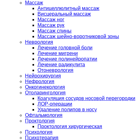
Массаж
Антицеллюлитный массаж
Висцеральный массаж
Массаж ног
Массаж рук
Массаж спины
Массаж шейно-воротниковой зоны
Неврология
Лечение головной боли
Лечение мигрени
Лечение полинейропатии
Лечение радикулита
Отоневрология
Нейрохирургия
Нефрология
Онкогинекология
Отоларингология
Коагуляция сосудов носовой перегородки
ЛОР-операции
Удаление полипов в носу
Офтальмология
Проктология
Проктология хирургическая
Психология
Психотерапия