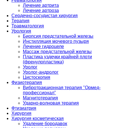
Ревматология
Лечение артрита
Лечение артроза
Сердечно-сосудистая хирургия
Терапия
Травматология
Урология
Биопсия предстательной железы
Инстилляция мочевого пузыря
Лечение гидроцеле
Массаж предстательной железы
Пластика уздечки крайней плоти
(френулопластика)
Уролог
Уролог-андролог
Цистоскопия
Физиотерапия
Вибротракционная терапия "Ормед-
профессионал"
Магнитотерапия
Ударно-волновая терапия
Фтизиатрия
Хирургия
Хирургия косметическая
Удаление бородавок