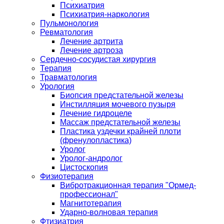
Психиатрия
Психиатрия-наркология
Пульмонология
Ревматология
Лечение артрита
Лечение артроза
Сердечно-сосудистая хирургия
Терапия
Травматология
Урология
Биопсия предстательной железы
Инстилляция мочевого пузыря
Лечение гидроцеле
Массаж предстательной железы
Пластика уздечки крайней плоти
(френулопластика)
Уролог
Уролог-андролог
Цистоскопия
Физиотерапия
Вибротракционная терапия "Ормед-
профессионал"
Магнитотерапия
Ударно-волновая терапия
Фтизиатрия