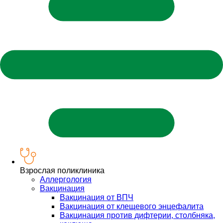
Взрослая поликлиника
Аллергология
Вакцинация
Вакцинация от ВПЧ
Вакцинация от клещевого энцефалита
Вакцинация против дифтерии, столбняка,