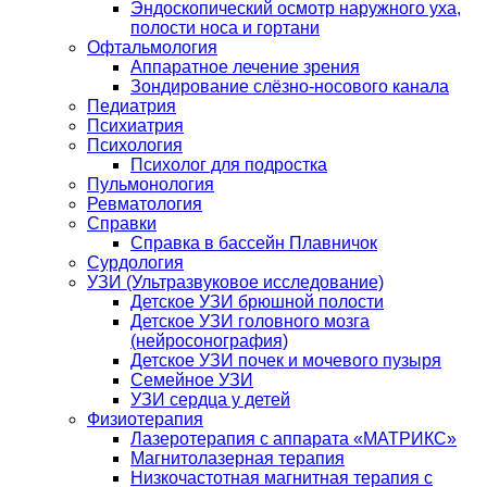
Эндоскопический осмотр наружного уха,
полости носа и гортани
Офтальмология
Аппаратное лечение зрения
Зондирование слёзно-носового канала
Педиатрия
Психиатрия
Психология
Психолог для подростка
Пульмонология
Ревматология
Справки
Справка в бассейн Плавничок
Сурдология
УЗИ (Ультразвуковое исследование)
Детское УЗИ брюшной полости
Детское УЗИ головного мозга
(нейросонография)
Детское УЗИ почек и мочевого пузыря
Семейное УЗИ
УЗИ сердца у детей
Физиотерапия
Лазеротерапия с аппарата «МАТРИКС»
Магнитолазерная терапия
Низкочастотная магнитная терапия с