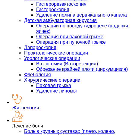
Гистерорезектоскопия
Гистероскопия
Удаление полипа цервикального канала
Детская амбулаторная хирургия
Операции по поводу гидроцеле (водянки
яичек)
Операция при паховой грыже
Операция при пупочной грыже
Лапароскопия
Проктологические операции
Урологические операции
Вазэктомия (Вазорезекция)
Обрезание крайней плоти (циркумцизия)
Флебология
Хирургические операции
Паховая грыжа
Удаление липомы
Жизнелогия
Лечение боли
Боль в крупных суставах (плечо, колено,