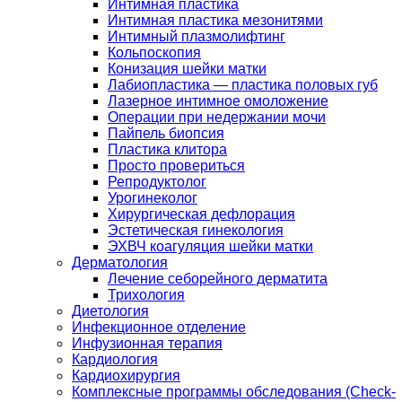
Интимная пластика
Интимная пластика мезонитями
Интимный плазмолифтинг
Кольпоскопия
Конизация шейки матки
Лабиопластика — пластика половых губ
Лазерное интимное омоложение
Операции при недержании мочи
Пайпель биопсия
Пластика клитора
Просто провериться
Репродуктолог
Урогинеколог
Хирургическая дефлорация
Эстетическая гинекология
ЭХВЧ коагуляция шейки матки
Дерматология
Лечение себорейного дерматита
Трихология
Диетология
Инфекционное отделение
Инфузионная терапия
Кардиология
Кардиохирургия
Комплексные программы обследования (Check-