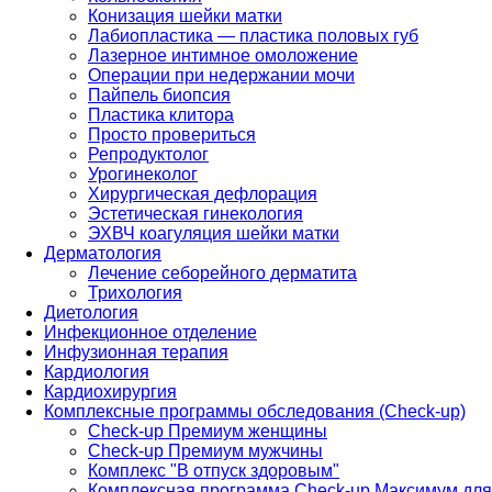
Конизация шейки матки
Лабиопластика — пластика половых губ
Лазерное интимное омоложение
Операции при недержании мочи
Пайпель биопсия
Пластика клитора
Просто провериться
Репродуктолог
Урогинеколог
Хирургическая дефлорация
Эстетическая гинекология
ЭХВЧ коагуляция шейки матки
Дерматология
Лечение себорейного дерматита
Трихология
Диетология
Инфекционное отделение
Инфузионная терапия
Кардиология
Кардиохирургия
Комплексные программы обследования (Check-up)
Check-up Премиум женщины
Check-up Премиум мужчины
Комплекс "В отпуск здоровым"
Комплексная программа Check-up Максимум для