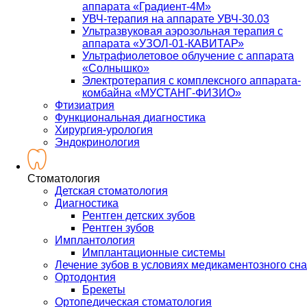
аппарата «Градиент-4М»
УВЧ-терапия на аппарате УВЧ-30.03
Ультразвуковая аэрозольная терапия с
аппарата «УЗОЛ-01-КАВИТАР»
Ультрафиолетовое облучение с аппарата
«Солнышко»
Электротерапия с комплексного аппарата-
комбайна «МУСТАНГ-ФИЗИО»
Фтизиатрия
Функциональная диагностика
Хирургия-урология
Эндокринология
Стоматология
Детская стоматология
Диагностика
Рентген детских зубов
Рентген зубов
Имплантология
Имплантационные системы
Лечение зубов в условиях медикаментозного сна
Ортодонтия
Брекеты
Ортопедическая стоматология