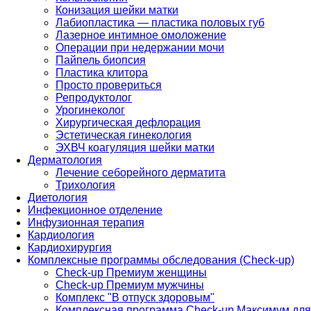
Конизация шейки матки
Лабиопластика — пластика половых губ
Лазерное интимное омоложение
Операции при недержании мочи
Пайпель биопсия
Пластика клитора
Просто провериться
Репродуктолог
Урогинеколог
Хирургическая дефлорация
Эстетическая гинекология
ЭХВЧ коагуляция шейки матки
Дерматология
Лечение себорейного дерматита
Трихология
Диетология
Инфекционное отделение
Инфузионная терапия
Кардиология
Кардиохирургия
Комплексные программы обследования (Check-up)
Check-up Премиум женщины
Check-up Премиум мужчины
Комплекс "В отпуск здоровым"
Комплексная программа Check-up Максимум для