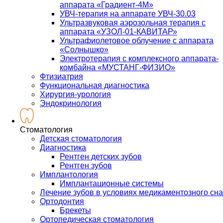
аппарата «Градиент-4М»
УВЧ-терапия на аппарате УВЧ-30.03
Ультразвуковая аэрозольная терапия с
аппарата «УЗОЛ-01-КАВИТАР»
Ультрафиолетовое облучение с аппарата
«Солнышко»
Электротерапия с комплексного аппарата-
комбайна «МУСТАНГ-ФИЗИО»
Фтизиатрия
Функциональная диагностика
Хирургия-урология
Эндокринология
Стоматология
Детская стоматология
Диагностика
Рентген детских зубов
Рентген зубов
Имплантология
Имплантационные системы
Лечение зубов в условиях медикаментозного сна
Ортодонтия
Брекеты
Ортопедическая стоматология