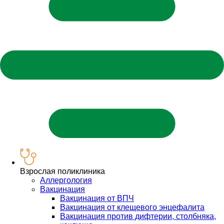
Взрослая поликлиника
Аллергология
Вакцинация
Вакцинация от ВПЧ
Вакцинация от клещевого энцефалита
Вакцинация против дифтерии, столбняка,