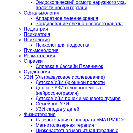
Эндоскопический осмотр наружного уха,
полости носа и гортани
Офтальмология
Аппаратное лечение зрения
Зондирование слёзно-носового канала
Педиатрия
Психиатрия
Психология
Психолог для подростка
Пульмонология
Ревматология
Справки
Справка в бассейн Плавничок
Сурдология
УЗИ (Ультразвуковое исследование)
Детское УЗИ брюшной полости
Детское УЗИ головного мозга
(нейросонография)
Детское УЗИ почек и мочевого пузыря
Семейное УЗИ
УЗИ сердца у детей
Физиотерапия
Лазеротерапия с аппарата «МАТРИКС»
Магнитолазерная терапия
Низкочастотная магнитная терапия с