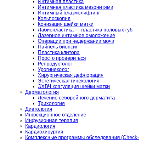
Интимная пластика
Интимная пластика мезонитями
Интимный плазмолифтинг
Кольпоскопия
Конизация шейки матки
Лабиопластика — пластика половых губ
Лазерное интимное омоложение
Операции при недержании мочи
Пайпель биопсия
Пластика клитора
Просто провериться
Репродуктолог
Урогинеколог
Хирургическая дефлорация
Эстетическая гинекология
ЭХВЧ коагуляция шейки матки
Дерматология
Лечение себорейного дерматита
Трихология
Диетология
Инфекционное отделение
Инфузионная терапия
Кардиология
Кардиохирургия
Комплексные программы обследования (Check-