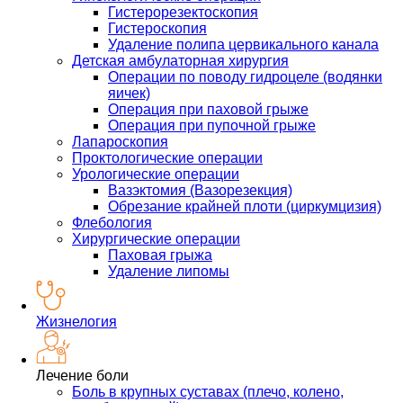
Гистерорезектоскопия
Гистероскопия
Удаление полипа цервикального канала
Детская амбулаторная хирургия
Операции по поводу гидроцеле (водянки
яичек)
Операция при паховой грыже
Операция при пупочной грыже
Лапароскопия
Проктологические операции
Урологические операции
Вазэктомия (Вазорезекция)
Обрезание крайней плоти (циркумцизия)
Флебология
Хирургические операции
Паховая грыжа
Удаление липомы
Жизнелогия
Лечение боли
Боль в крупных суставах (плечо, колено,