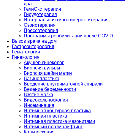
дна
ГелиОкс терапия
Гирудотерапия
Интервальная гипо-гиперокситерапия
Озонотерапия
Прессотерапия
Программы реабилитации после СOVID
Вызов врача на дом
Гастроэнтерология
Гематология
Гинекология
Акушер-гинеколог
Биопсия вульвы
Биопсия шейки матки
Вагинопластика
Введение внутриматочной спирали
Ведение беременности
Взятие мазка
Видеокольпоскопия
Инсеминация
Интимная контурная пластика
Интимная пластика
Интимная пластика мезонитями
Интимный плазмолифтинг
Кольпоскопия