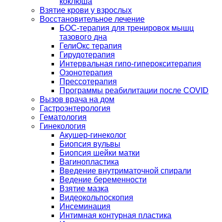
коклюша
Взятие крови у взрослых
Восстановительное лечение
БОС-терапия для тренировок мышц
тазового дна
ГелиОкс терапия
Гирудотерапия
Интервальная гипо-гиперокситерапия
Озонотерапия
Прессотерапия
Программы реабилитации после СOVID
Вызов врача на дом
Гастроэнтерология
Гематология
Гинекология
Акушер-гинеколог
Биопсия вульвы
Биопсия шейки матки
Вагинопластика
Введение внутриматочной спирали
Ведение беременности
Взятие мазка
Видеокольпоскопия
Инсеминация
Интимная контурная пластика