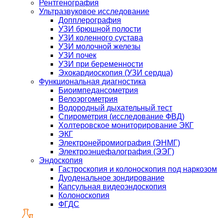
Рентгенография
Ультразвуковое исследование
Допплерография
УЗИ брюшной полости
УЗИ коленного сустава
УЗИ молочной железы
УЗИ почек
УЗИ при беременности
Эхокардиоскопия (УЗИ сердца)
Функциональная диагностика
Биоимпедансометрия
Велоэргометрия
Водородный дыхательный тест
Спирометрия (исследование ФВД)
Холтеровское мониторирование ЭКГ
ЭКГ
Электронейромиография (ЭНМГ)
Электроэнцефалография (ЭЭГ)
Эндоскопия
Гастроскопия и колоноскопия под наркозом
Дуоденальное зондирование
Капсульная видеоэндоскопия
Колоноскопия
ФГДС