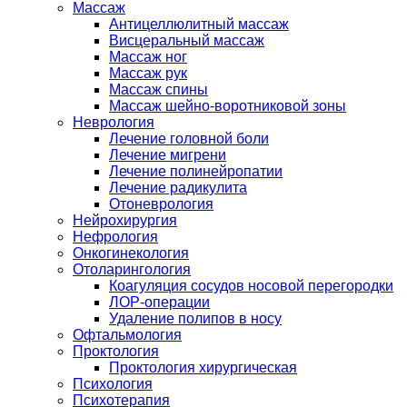
Массаж
Антицеллюлитный массаж
Висцеральный массаж
Массаж ног
Массаж рук
Массаж спины
Массаж шейно-воротниковой зоны
Неврология
Лечение головной боли
Лечение мигрени
Лечение полинейропатии
Лечение радикулита
Отоневрология
Нейрохирургия
Нефрология
Онкогинекология
Отоларингология
Коагуляция сосудов носовой перегородки
ЛОР-операции
Удаление полипов в носу
Офтальмология
Проктология
Проктология хирургическая
Психология
Психотерапия