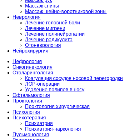
Массаж рук
Массаж спины
Массаж шейно-воротниковой зоны
Неврология
Лечение головной боли
Лечение мигрени
Лечение полинейропатии
Лечение радикулита
Отоневрология
Нейрохирургия
Нефрология
Онкогинекология
Отоларингология
Коагуляция сосудов носовой перегородки
ЛОР-операции
Удаление полипов в носу
Офтальмология
Проктология
Проктология хирургическая
Психология
Психотерапия
Психиатрия
Психиатрия-наркология
Пульмонология