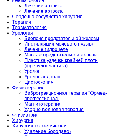
Ревматология
Лечение артрита
Лечение артроза
Сердечно-сосудистая хирургия
Терапия
Травматология
Урология
Биопсия предстательной железы
Инстилляция мочевого пузыря
Лечение гидроцеле
Массаж предстательной железы
Пластика уздечки крайней плоти
(френулопластика)
Уролог
Уролог-андролог
Цистоскопия
Физиотерапия
Вибротракционная терапия "Ормед-
профессионал"
Магнитотерапия
Ударно-волновая терапия
Фтизиатрия
Хирургия
Хирургия косметическая
Удаление бородавок