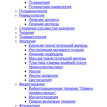
Психиатрия
Психиатрия-наркология
Пульмонология
Ревматология
Лечение артрита
Лечение артроза
Сердечно-сосудистая хирургия
Терапия
Травматология
Урология
Биопсия предстательной железы
Инстилляция мочевого пузыря
Лечение гидроцеле
Массаж предстательной железы
Пластика уздечки крайней плоти
(френулопластика)
Уролог
Уролог-андролог
Цистоскопия
Физиотерапия
Вибротракционная терапия "Ормед-
профессионал"
Магнитотерапия
Ударно-волновая терапия
Фтизиатрия