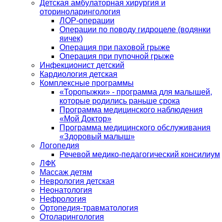
Детская амбулаторная хирургия и
оториноларингология
ЛОР-операции
Операции по поводу гидроцеле (водянки
яичек)
Операция при паховой грыже
Операция при пупочной грыже
Инфекционист детский
Кардиология детская
Комплексные программы
«Торопыжки» - программа для малышей,
которые родились раньше срока
Программа медицинского наблюдения
«Мой Доктор»
Программа медицинского обслуживания
«Здоровый малыш»
Логопедия
Речевой медико-педагогический консилиум
ЛФК
Массаж детям
Неврология детская
Неонатология
Нефрология
Ортопедия-травматология
Отоларингология