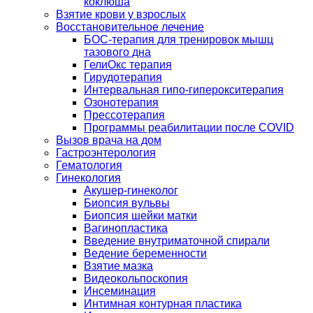
коклюша
Взятие крови у взрослых
Восстановительное лечение
БОС-терапия для тренировок мышц
тазового дна
ГелиОкс терапия
Гирудотерапия
Интервальная гипо-гиперокситерапия
Озонотерапия
Прессотерапия
Программы реабилитации после СOVID
Вызов врача на дом
Гастроэнтерология
Гематология
Гинекология
Акушер-гинеколог
Биопсия вульвы
Биопсия шейки матки
Вагинопластика
Введение внутриматочной спирали
Ведение беременности
Взятие мазка
Видеокольпоскопия
Инсеминация
Интимная контурная пластика