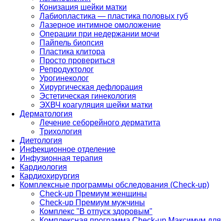
Конизация шейки матки
Лабиопластика — пластика половых губ
Лазерное интимное омоложение
Операции при недержании мочи
Пайпель биопсия
Пластика клитора
Просто провериться
Репродуктолог
Урогинеколог
Хирургическая дефлорация
Эстетическая гинекология
ЭХВЧ коагуляция шейки матки
Дерматология
Лечение себорейного дерматита
Трихология
Диетология
Инфекционное отделение
Инфузионная терапия
Кардиология
Кардиохирургия
Комплексные программы обследования (Check-up)
Check-up Премиум женщины
Check-up Премиум мужчины
Комплекс "В отпуск здоровым"
Комплексная программа Check-up Максимум для