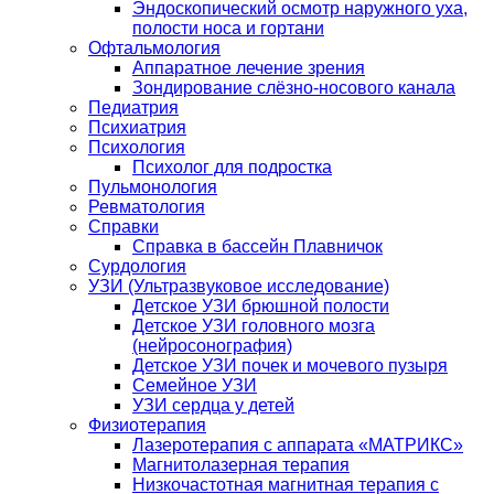
Эндоскопический осмотр наружного уха,
полости носа и гортани
Офтальмология
Аппаратное лечение зрения
Зондирование слёзно-носового канала
Педиатрия
Психиатрия
Психология
Психолог для подростка
Пульмонология
Ревматология
Справки
Справка в бассейн Плавничок
Сурдология
УЗИ (Ультразвуковое исследование)
Детское УЗИ брюшной полости
Детское УЗИ головного мозга
(нейросонография)
Детское УЗИ почек и мочевого пузыря
Семейное УЗИ
УЗИ сердца у детей
Физиотерапия
Лазеротерапия с аппарата «МАТРИКС»
Магнитолазерная терапия
Низкочастотная магнитная терапия с