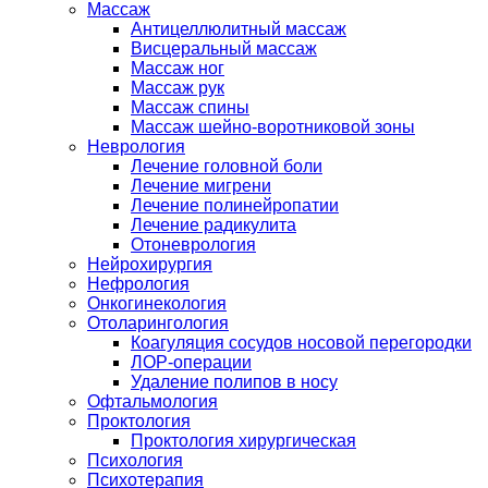
Массаж
Антицеллюлитный массаж
Висцеральный массаж
Массаж ног
Массаж рук
Массаж спины
Массаж шейно-воротниковой зоны
Неврология
Лечение головной боли
Лечение мигрени
Лечение полинейропатии
Лечение радикулита
Отоневрология
Нейрохирургия
Нефрология
Онкогинекология
Отоларингология
Коагуляция сосудов носовой перегородки
ЛОР-операции
Удаление полипов в носу
Офтальмология
Проктология
Проктология хирургическая
Психология
Психотерапия