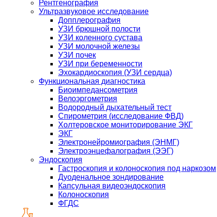
Рентгенография
Ультразвуковое исследование
Допплерография
УЗИ брюшной полости
УЗИ коленного сустава
УЗИ молочной железы
УЗИ почек
УЗИ при беременности
Эхокардиоскопия (УЗИ сердца)
Функциональная диагностика
Биоимпедансометрия
Велоэргометрия
Водородный дыхательный тест
Спирометрия (исследование ФВД)
Холтеровское мониторирование ЭКГ
ЭКГ
Электронейромиография (ЭНМГ)
Электроэнцефалография (ЭЭГ)
Эндоскопия
Гастроскопия и колоноскопия под наркозом
Дуоденальное зондирование
Капсульная видеоэндоскопия
Колоноскопия
ФГДС