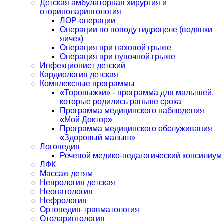
Детская амбулаторная хирургия и
оториноларингология
ЛОР-операции
Операции по поводу гидроцеле (водянки
яичек)
Операция при паховой грыже
Операция при пупочной грыже
Инфекционист детский
Кардиология детская
Комплексные программы
«Торопыжки» - программа для малышей,
которые родились раньше срока
Программа медицинского наблюдения
«Мой Доктор»
Программа медицинского обслуживания
«Здоровый малыш»
Логопедия
Речевой медико-педагогический консилиум
ЛФК
Массаж детям
Неврология детская
Неонатология
Нефрология
Ортопедия-травматология
Отоларингология