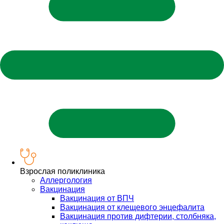
Взрослая поликлиника
Аллергология
Вакцинация
Вакцинация от ВПЧ
Вакцинация от клещевого энцефалита
Вакцинация против дифтерии, столбняка,