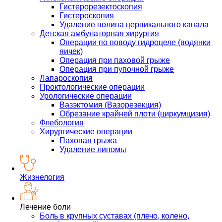
Гистерорезектоскопия
Гистероскопия
Удаление полипа цервикального канала
Детская амбулаторная хирургия
Операции по поводу гидроцеле (водянки
яичек)
Операция при паховой грыже
Операция при пупочной грыже
Лапароскопия
Проктологические операции
Урологические операции
Вазэктомия (Вазорезекция)
Обрезание крайней плоти (циркумцизия)
Флебология
Хирургические операции
Паховая грыжа
Удаление липомы
Жизнелогия
Лечение боли
Боль в крупных суставах (плечо, колено,