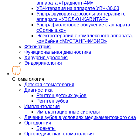
аппарата «Градиент-4М»
УВЧ-терапия на аппарате УВЧ-30.03
Ультразвуковая аэрозольная терапия с
аппарата «УЗОЛ-01-КАВИТАР»
Ультрафиолетовое облучение с аппарата
«Солнышко»
Электротерапия с комплексного аппарата-
комбайна «МУСТАНГ-ФИЗИО»
Фтизиатрия
Функциональная диагностика
Хирургия-урология
Эндокринология
Стоматология
Детская стоматология
Диагностика
Рентген детских зубов
Рентген зубов
Имплантология
Имплантационные системы
Лечение зубов в условиях медикаментозного сна
Ортодонтия
Брекеты
Ортопедическая стоматология