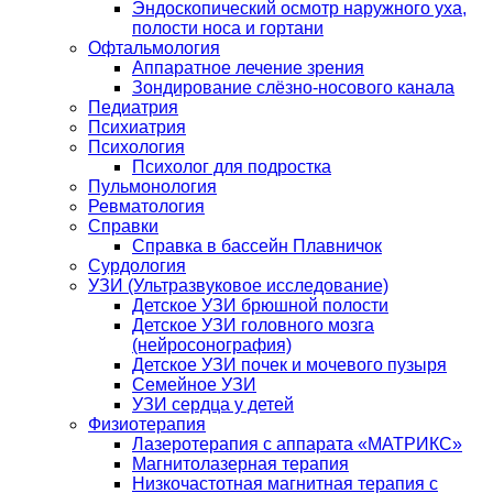
Эндоскопический осмотр наружного уха,
полости носа и гортани
Офтальмология
Аппаратное лечение зрения
Зондирование слёзно-носового канала
Педиатрия
Психиатрия
Психология
Психолог для подростка
Пульмонология
Ревматология
Справки
Справка в бассейн Плавничок
Сурдология
УЗИ (Ультразвуковое исследование)
Детское УЗИ брюшной полости
Детское УЗИ головного мозга
(нейросонография)
Детское УЗИ почек и мочевого пузыря
Семейное УЗИ
УЗИ сердца у детей
Физиотерапия
Лазеротерапия с аппарата «МАТРИКС»
Магнитолазерная терапия
Низкочастотная магнитная терапия с