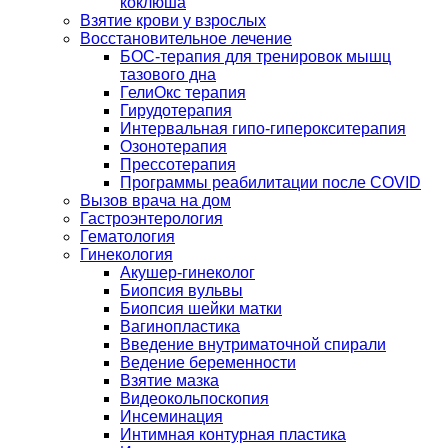
коклюша
Взятие крови у взрослых
Восстановительное лечение
БОС-терапия для тренировок мышц
тазового дна
ГелиОкс терапия
Гирудотерапия
Интервальная гипо-гиперокситерапия
Озонотерапия
Прессотерапия
Программы реабилитации после СOVID
Вызов врача на дом
Гастроэнтерология
Гематология
Гинекология
Акушер-гинеколог
Биопсия вульвы
Биопсия шейки матки
Вагинопластика
Введение внутриматочной спирали
Ведение беременности
Взятие мазка
Видеокольпоскопия
Инсеминация
Интимная контурная пластика