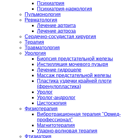
Психиатрия
Психиатрия-наркология
Пульмонология
Ревматология
Лечение артрита
Лечение артроза
Сердечно-сосудистая хирургия
Терапия
Травматология
Урология
Биопсия предстательной железы
Инстилляция мочевого пузыря
Лечение гидроцеле
Массаж предстательной железы
Пластика уздечки крайней плоти
(френулопластика)
Уролог
Уролог-андролог
Цистоскопия
Физиотерапия
Вибротракционная терапия "Ормед-
профессионал"
Магнитотерапия
Ударно-волновая терапия
Фтизиатрия