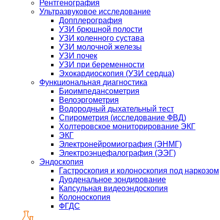
Рентгенография
Ультразвуковое исследование
Допплерография
УЗИ брюшной полости
УЗИ коленного сустава
УЗИ молочной железы
УЗИ почек
УЗИ при беременности
Эхокардиоскопия (УЗИ сердца)
Функциональная диагностика
Биоимпедансометрия
Велоэргометрия
Водородный дыхательный тест
Спирометрия (исследование ФВД)
Холтеровское мониторирование ЭКГ
ЭКГ
Электронейромиография (ЭНМГ)
Электроэнцефалография (ЭЭГ)
Эндоскопия
Гастроскопия и колоноскопия под наркозом
Дуоденальное зондирование
Капсульная видеоэндоскопия
Колоноскопия
ФГДС