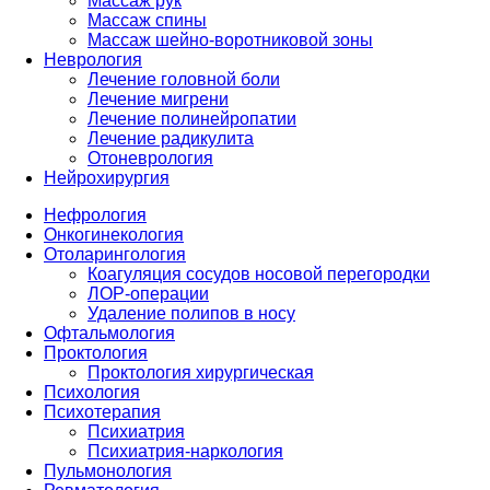
Массаж рук
Массаж спины
Массаж шейно-воротниковой зоны
Неврология
Лечение головной боли
Лечение мигрени
Лечение полинейропатии
Лечение радикулита
Отоневрология
Нейрохирургия
Нефрология
Онкогинекология
Отоларингология
Коагуляция сосудов носовой перегородки
ЛОР-операции
Удаление полипов в носу
Офтальмология
Проктология
Проктология хирургическая
Психология
Психотерапия
Психиатрия
Психиатрия-наркология
Пульмонология