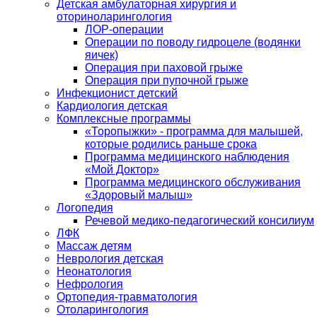
Детская амбулаторная хирургия и
оториноларингология
ЛОР-операции
Операции по поводу гидроцеле (водянки
яичек)
Операция при паховой грыже
Операция при пупочной грыже
Инфекционист детский
Кардиология детская
Комплексные программы
«Торопыжки» - программа для малышей,
которые родились раньше срока
Программа медицинского наблюдения
«Мой Доктор»
Программа медицинского обслуживания
«Здоровый малыш»
Логопедия
Речевой медико-педагогический консилиум
ЛФК
Массаж детям
Неврология детская
Неонатология
Нефрология
Ортопедия-травматология
Отоларингология