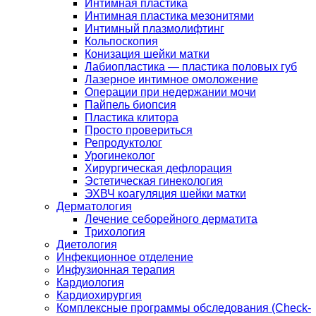
Интимная пластика
Интимная пластика мезонитями
Интимный плазмолифтинг
Кольпоскопия
Конизация шейки матки
Лабиопластика — пластика половых губ
Лазерное интимное омоложение
Операции при недержании мочи
Пайпель биопсия
Пластика клитора
Просто провериться
Репродуктолог
Урогинеколог
Хирургическая дефлорация
Эстетическая гинекология
ЭХВЧ коагуляция шейки матки
Дерматология
Лечение себорейного дерматита
Трихология
Диетология
Инфекционное отделение
Инфузионная терапия
Кардиология
Кардиохирургия
Комплексные программы обследования (Check-