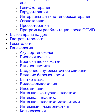
дна
ГелиОкс терапия
Гирудотерапия
Интервальная гипо-гиперокситерапия
Озонотерапия
Прессотерапия
Программы реабилитации после СOVID
Вызов врача на дом
Гастроэнтерология
Гематология
Гинекология
Акушер-гинеколог
Биопсия вульвы
Биопсия шейки матки
Вагинопластика
Введение внутриматочной спирали
Ведение беременности
Взятие мазка
Видеокольпоскопия
Инсеминация
Интимная контурная пластика
Интимная пластика
Интимная пластика мезонитями
Интимный плазмолифтинг
Кольпоскопия