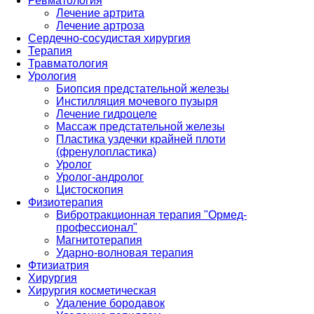
Ревматология
Лечение артрита
Лечение артроза
Сердечно-сосудистая хирургия
Терапия
Травматология
Урология
Биопсия предстательной железы
Инстилляция мочевого пузыря
Лечение гидроцеле
Массаж предстательной железы
Пластика уздечки крайней плоти
(френулопластика)
Уролог
Уролог-андролог
Цистоскопия
Физиотерапия
Вибротракционная терапия "Ормед-
профессионал"
Магнитотерапия
Ударно-волновая терапия
Фтизиатрия
Хирургия
Хирургия косметическая
Удаление бородавок