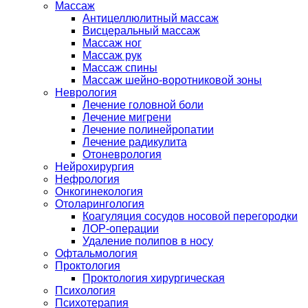
Массаж
Антицеллюлитный массаж
Висцеральный массаж
Массаж ног
Массаж рук
Массаж спины
Массаж шейно-воротниковой зоны
Неврология
Лечение головной боли
Лечение мигрени
Лечение полинейропатии
Лечение радикулита
Отоневрология
Нейрохирургия
Нефрология
Онкогинекология
Отоларингология
Коагуляция сосудов носовой перегородки
ЛОР-операции
Удаление полипов в носу
Офтальмология
Проктология
Проктология хирургическая
Психология
Психотерапия