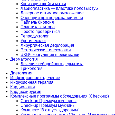
Конизация шейки матки
Лабиопластика — пластика половых губ
Лазерное интимное омоложение
Операции при недержании мочи
Пайпель биопсия
Пластика клитора
Просто провериться
Репродуктолог
Урогинеколог
Хирургическая дефлорация
Эстетическая гинекология
ЭХВЧ коагуляция шейки матки
Дерматология
Лечение себорейного дерматита
Трихология
Диетология
Инфекционное отделение
Инфузионная терапия
Кардиология
Кардиохирургия
Комплексные программы обследования (Check-up)
Check-up Премиум женщины
Check-up Премиум мужчины
Комплекс "В отпуск здоровым"
Комплексная программа Check-up Максимум для