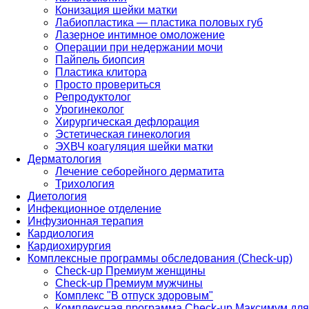
Конизация шейки матки
Лабиопластика — пластика половых губ
Лазерное интимное омоложение
Операции при недержании мочи
Пайпель биопсия
Пластика клитора
Просто провериться
Репродуктолог
Урогинеколог
Хирургическая дефлорация
Эстетическая гинекология
ЭХВЧ коагуляция шейки матки
Дерматология
Лечение себорейного дерматита
Трихология
Диетология
Инфекционное отделение
Инфузионная терапия
Кардиология
Кардиохирургия
Комплексные программы обследования (Check-up)
Check-up Премиум женщины
Check-up Премиум мужчины
Комплекс "В отпуск здоровым"
Комплексная программа Check-up Максимум для