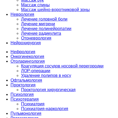
Массаж рук
Массаж спины
Массаж шейно-воротниковой зоны
Неврология
Лечение головной боли
Лечение мигрени
Лечение полинейропатии
Лечение радикулита
Отоневрология
Нейрохирургия
Нефрология
Онкогинекология
Отоларингология
Коагуляция сосудов носовой перегородки
ЛОР-операции
Удаление полипов в носу
Офтальмология
Проктология
Проктология хирургическая
Психология
Психотерапия
Психиатрия
Психиатрия-наркология
Пульмонология