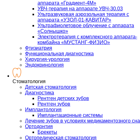
аппарата «Градиент-4М»
УВЧ-терапия на аппарате УВЧ-30.03
Ультразвуковая аэрозольная терапия с
аппарата «УЗОЛ-01-КАВИТАР»
Ультрафиолетовое облучение с аппарата
«Солнышко»
Электротерапия с комплексного аппарата-
комбайна «МУСТАНГ-ФИЗИО»
Фтизиатрия
Функциональная диагностика
Хирургия-урология
Эндокринология
Стоматология
Детская стоматология
Диагностика
Рентген детских зубов
Рентген зубов
Имплантология
Имплантационные системы
Лечение зубов в условиях медикаментозного сна
Ортодонтия
Брекеты
Ортопедическая стоматология