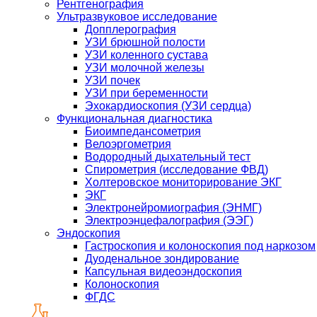
Рентгенография
Ультразвуковое исследование
Допплерография
УЗИ брюшной полости
УЗИ коленного сустава
УЗИ молочной железы
УЗИ почек
УЗИ при беременности
Эхокардиоскопия (УЗИ сердца)
Функциональная диагностика
Биоимпедансометрия
Велоэргометрия
Водородный дыхательный тест
Спирометрия (исследование ФВД)
Холтеровское мониторирование ЭКГ
ЭКГ
Электронейромиография (ЭНМГ)
Электроэнцефалография (ЭЭГ)
Эндоскопия
Гастроскопия и колоноскопия под наркозом
Дуоденальное зондирование
Капсульная видеоэндоскопия
Колоноскопия
ФГДС