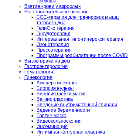
коклюша
Взятие крови у взрослых
Восстановительное лечение
БОС-терапия для тренировок мышц
тазового дна
ГелиОкс терапия
Гирудотерапия
Интервальная гипо-гиперокситерапия
Озонотерапия
Прессотерапия
Программы реабилитации после СOVID
Вызов врача на дом
Гастроэнтерология
Гематология
Гинекология
Акушер-гинеколог
Биопсия вульвы
Биопсия шейки матки
Вагинопластика
Введение внутриматочной спирали
Ведение беременности
Взятие мазка
Видеокольпоскопия
Инсеминация
Интимная контурная пластика