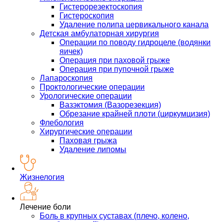
Гистерорезектоскопия
Гистероскопия
Удаление полипа цервикального канала
Детская амбулаторная хирургия
Операции по поводу гидроцеле (водянки
яичек)
Операция при паховой грыже
Операция при пупочной грыже
Лапароскопия
Проктологические операции
Урологические операции
Вазэктомия (Вазорезекция)
Обрезание крайней плоти (циркумцизия)
Флебология
Хирургические операции
Паховая грыжа
Удаление липомы
Жизнелогия
Лечение боли
Боль в крупных суставах (плечо, колено,