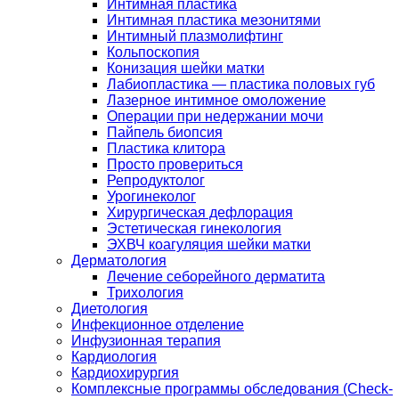
Интимная пластика
Интимная пластика мезонитями
Интимный плазмолифтинг
Кольпоскопия
Конизация шейки матки
Лабиопластика — пластика половых губ
Лазерное интимное омоложение
Операции при недержании мочи
Пайпель биопсия
Пластика клитора
Просто провериться
Репродуктолог
Урогинеколог
Хирургическая дефлорация
Эстетическая гинекология
ЭХВЧ коагуляция шейки матки
Дерматология
Лечение себорейного дерматита
Трихология
Диетология
Инфекционное отделение
Инфузионная терапия
Кардиология
Кардиохирургия
Комплексные программы обследования (Check-