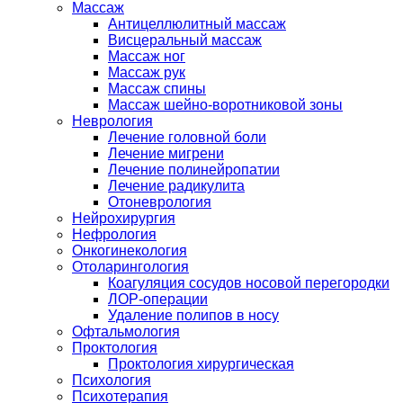
Массаж
Антицеллюлитный массаж
Висцеральный массаж
Массаж ног
Массаж рук
Массаж спины
Массаж шейно-воротниковой зоны
Неврология
Лечение головной боли
Лечение мигрени
Лечение полинейропатии
Лечение радикулита
Отоневрология
Нейрохирургия
Нефрология
Онкогинекология
Отоларингология
Коагуляция сосудов носовой перегородки
ЛОР-операции
Удаление полипов в носу
Офтальмология
Проктология
Проктология хирургическая
Психология
Психотерапия