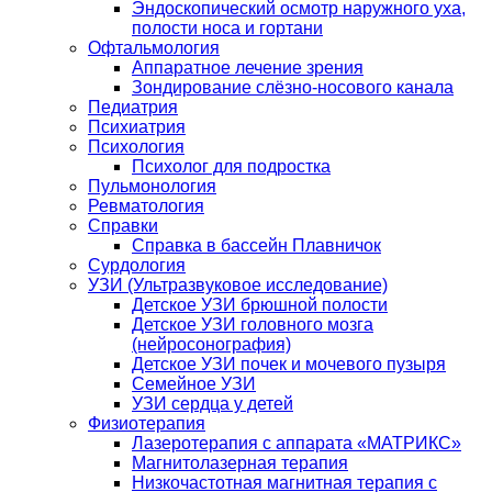
Эндоскопический осмотр наружного уха,
полости носа и гортани
Офтальмология
Аппаратное лечение зрения
Зондирование слёзно-носового канала
Педиатрия
Психиатрия
Психология
Психолог для подростка
Пульмонология
Ревматология
Справки
Справка в бассейн Плавничок
Сурдология
УЗИ (Ультразвуковое исследование)
Детское УЗИ брюшной полости
Детское УЗИ головного мозга
(нейросонография)
Детское УЗИ почек и мочевого пузыря
Семейное УЗИ
УЗИ сердца у детей
Физиотерапия
Лазеротерапия с аппарата «МАТРИКС»
Магнитолазерная терапия
Низкочастотная магнитная терапия с