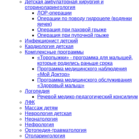
Детская амбулаторная хирургия и
оториноларингология
ЛОР-операции
Операции по поводу гидроцеле (водянки
яичек)
Операция при паховой грыже
Операция при пупочной грыже
Инфекционист детский
Кардиология детская
Комплексные программы
«Торопыжки» - программа для малышей,
которые родились раньше срока
Программа медицинского наблюдения
«Мой Доктор»
Программа медицинского обслуживания
«Здоровый малыш»
Логопедия
Речевой медико-педагогический консилиум
ЛФК
Массаж детям
Неврология детская
Неонатология
Нефрология
Ортопедия-травматология
Отоларингология