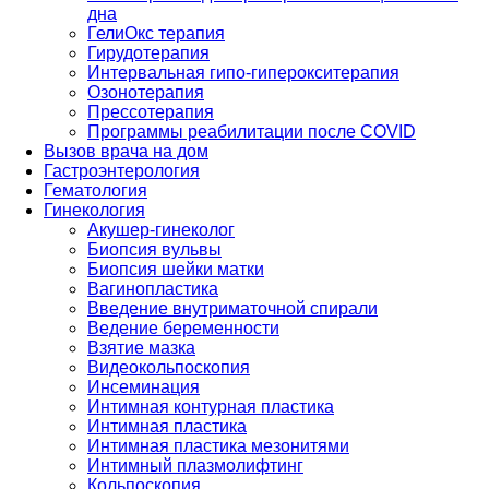
дна
ГелиОкс терапия
Гирудотерапия
Интервальная гипо-гиперокситерапия
Озонотерапия
Прессотерапия
Программы реабилитации после СOVID
Вызов врача на дом
Гастроэнтерология
Гематология
Гинекология
Акушер-гинеколог
Биопсия вульвы
Биопсия шейки матки
Вагинопластика
Введение внутриматочной спирали
Ведение беременности
Взятие мазка
Видеокольпоскопия
Инсеминация
Интимная контурная пластика
Интимная пластика
Интимная пластика мезонитями
Интимный плазмолифтинг
Кольпоскопия