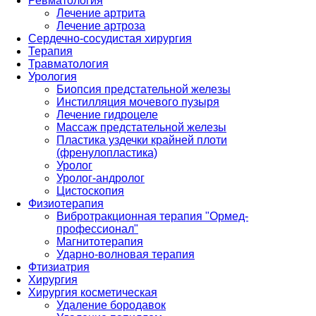
Ревматология
Лечение артрита
Лечение артроза
Сердечно-сосудистая хирургия
Терапия
Травматология
Урология
Биопсия предстательной железы
Инстилляция мочевого пузыря
Лечение гидроцеле
Массаж предстательной железы
Пластика уздечки крайней плоти
(френулопластика)
Уролог
Уролог-андролог
Цистоскопия
Физиотерапия
Вибротракционная терапия "Ормед-
профессионал"
Магнитотерапия
Ударно-волновая терапия
Фтизиатрия
Хирургия
Хирургия косметическая
Удаление бородавок