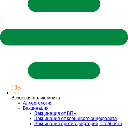
Взрослая поликлиника
Аллергология
Вакцинация
Вакцинация от ВПЧ
Вакцинация от клещевого энцефалита
Вакцинация против дифтерии, столбняка,