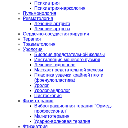
Психиатрия
Психиатрия-наркология
Пульмонология
Ревматология
Лечение артрита
Лечение артроза
Сердечно-сосудистая хирургия
Терапия
Травматология
Урология
Биопсия предстательной железы
Инстилляция мочевого пузыря
Лечение гидроцеле
Массаж предстательной железы
Пластика уздечки крайней плоти
(френулопластика)
Уролог
Уролог-андролог
Цистоскопия
Физиотерапия
Вибротракционная терапия "Ормед-
профессионал"
Магнитотерапия
Ударно-волновая терапия
Фтизиатрия