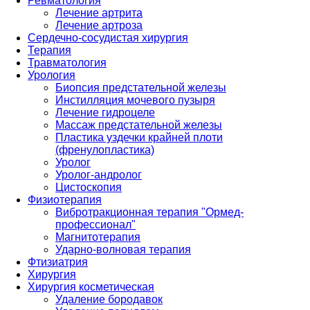
Ревматология
Лечение артрита
Лечение артроза
Сердечно-сосудистая хирургия
Терапия
Травматология
Урология
Биопсия предстательной железы
Инстилляция мочевого пузыря
Лечение гидроцеле
Массаж предстательной железы
Пластика уздечки крайней плоти
(френулопластика)
Уролог
Уролог-андролог
Цистоскопия
Физиотерапия
Вибротракционная терапия "Ормед-
профессионал"
Магнитотерапия
Ударно-волновая терапия
Фтизиатрия
Хирургия
Хирургия косметическая
Удаление бородавок