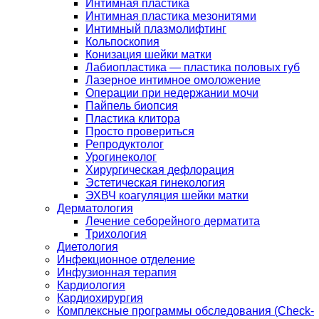
Интимная пластика
Интимная пластика мезонитями
Интимный плазмолифтинг
Кольпоскопия
Конизация шейки матки
Лабиопластика — пластика половых губ
Лазерное интимное омоложение
Операции при недержании мочи
Пайпель биопсия
Пластика клитора
Просто провериться
Репродуктолог
Урогинеколог
Хирургическая дефлорация
Эстетическая гинекология
ЭХВЧ коагуляция шейки матки
Дерматология
Лечение себорейного дерматита
Трихология
Диетология
Инфекционное отделение
Инфузионная терапия
Кардиология
Кардиохирургия
Комплексные программы обследования (Check-