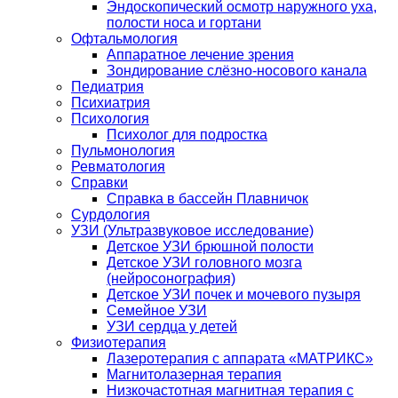
Эндоскопический осмотр наружного уха,
полости носа и гортани
Офтальмология
Аппаратное лечение зрения
Зондирование слёзно-носового канала
Педиатрия
Психиатрия
Психология
Психолог для подростка
Пульмонология
Ревматология
Справки
Справка в бассейн Плавничок
Сурдология
УЗИ (Ультразвуковое исследование)
Детское УЗИ брюшной полости
Детское УЗИ головного мозга
(нейросонография)
Детское УЗИ почек и мочевого пузыря
Семейное УЗИ
УЗИ сердца у детей
Физиотерапия
Лазеротерапия с аппарата «МАТРИКС»
Магнитолазерная терапия
Низкочастотная магнитная терапия с