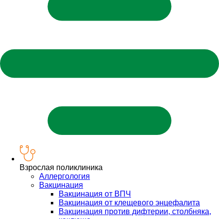
Взрослая поликлиника
Аллергология
Вакцинация
Вакцинация от ВПЧ
Вакцинация от клещевого энцефалита
Вакцинация против дифтерии, столбняка,