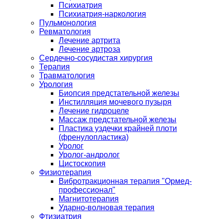
Психиатрия
Психиатрия-наркология
Пульмонология
Ревматология
Лечение артрита
Лечение артроза
Сердечно-сосудистая хирургия
Терапия
Травматология
Урология
Биопсия предстательной железы
Инстилляция мочевого пузыря
Лечение гидроцеле
Массаж предстательной железы
Пластика уздечки крайней плоти
(френулопластика)
Уролог
Уролог-андролог
Цистоскопия
Физиотерапия
Вибротракционная терапия "Ормед-
профессионал"
Магнитотерапия
Ударно-волновая терапия
Фтизиатрия