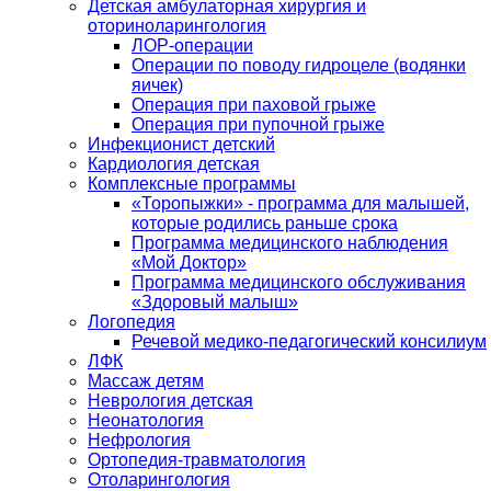
Детская амбулаторная хирургия и
оториноларингология
ЛОР-операции
Операции по поводу гидроцеле (водянки
яичек)
Операция при паховой грыже
Операция при пупочной грыже
Инфекционист детский
Кардиология детская
Комплексные программы
«Торопыжки» - программа для малышей,
которые родились раньше срока
Программа медицинского наблюдения
«Мой Доктор»
Программа медицинского обслуживания
«Здоровый малыш»
Логопедия
Речевой медико-педагогический консилиум
ЛФК
Массаж детям
Неврология детская
Неонатология
Нефрология
Ортопедия-травматология
Отоларингология