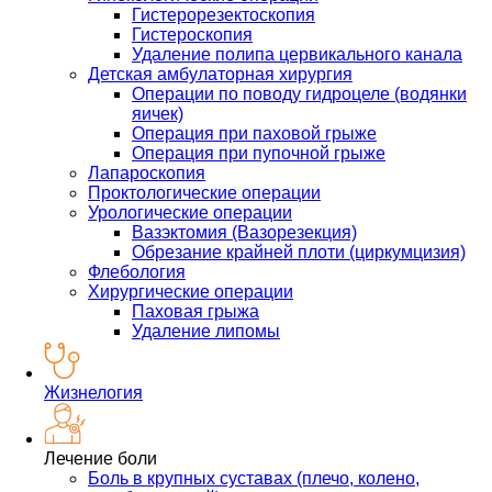
Гистерорезектоскопия
Гистероскопия
Удаление полипа цервикального канала
Детская амбулаторная хирургия
Операции по поводу гидроцеле (водянки
яичек)
Операция при паховой грыже
Операция при пупочной грыже
Лапароскопия
Проктологические операции
Урологические операции
Вазэктомия (Вазорезекция)
Обрезание крайней плоти (циркумцизия)
Флебология
Хирургические операции
Паховая грыжа
Удаление липомы
Жизнелогия
Лечение боли
Боль в крупных суставах (плечо, колено,