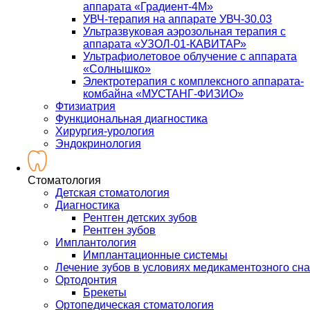
аппарата «Градиент-4М»
УВЧ-терапия на аппарате УВЧ-30.03
Ультразвуковая аэрозольная терапия с
аппарата «УЗОЛ-01-КАВИТАР»
Ультрафиолетовое облучение с аппарата
«Солнышко»
Электротерапия с комплексного аппарата-
комбайна «МУСТАНГ-ФИЗИО»
Фтизиатрия
Функциональная диагностика
Хирургия-урология
Эндокринология
Стоматология
Детская стоматология
Диагностика
Рентген детских зубов
Рентген зубов
Имплантология
Имплантационные системы
Лечение зубов в условиях медикаментозного сна
Ортодонтия
Брекеты
Ортопедическая стоматология