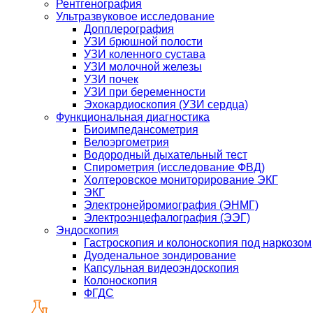
Рентгенография
Ультразвуковое исследование
Допплерография
УЗИ брюшной полости
УЗИ коленного сустава
УЗИ молочной железы
УЗИ почек
УЗИ при беременности
Эхокардиоскопия (УЗИ сердца)
Функциональная диагностика
Биоимпедансометрия
Велоэргометрия
Водородный дыхательный тест
Спирометрия (исследование ФВД)
Холтеровское мониторирование ЭКГ
ЭКГ
Электронейромиография (ЭНМГ)
Электроэнцефалография (ЭЭГ)
Эндоскопия
Гастроскопия и колоноскопия под наркозом
Дуоденальное зондирование
Капсульная видеоэндоскопия
Колоноскопия
ФГДС