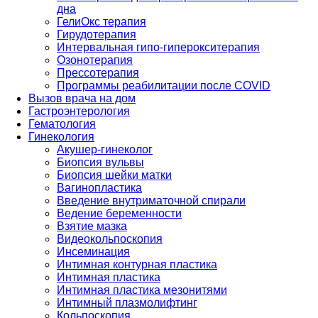
дна
ГелиОкс терапия
Гирудотерапия
Интервальная гипо-гиперокситерапия
Озонотерапия
Прессотерапия
Программы реабилитации после СOVID
Вызов врача на дом
Гастроэнтерология
Гематология
Гинекология
Акушер-гинеколог
Биопсия вульвы
Биопсия шейки матки
Вагинопластика
Введение внутриматочной спирали
Ведение беременности
Взятие мазка
Видеокольпоскопия
Инсеминация
Интимная контурная пластика
Интимная пластика
Интимная пластика мезонитями
Интимный плазмолифтинг
Кольпоскопия