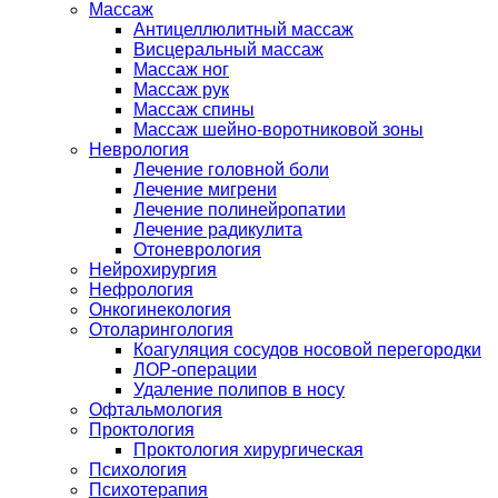
Массаж
Антицеллюлитный массаж
Висцеральный массаж
Массаж ног
Массаж рук
Массаж спины
Массаж шейно-воротниковой зоны
Неврология
Лечение головной боли
Лечение мигрени
Лечение полинейропатии
Лечение радикулита
Отоневрология
Нейрохирургия
Нефрология
Онкогинекология
Отоларингология
Коагуляция сосудов носовой перегородки
ЛОР-операции
Удаление полипов в носу
Офтальмология
Проктология
Проктология хирургическая
Психология
Психотерапия