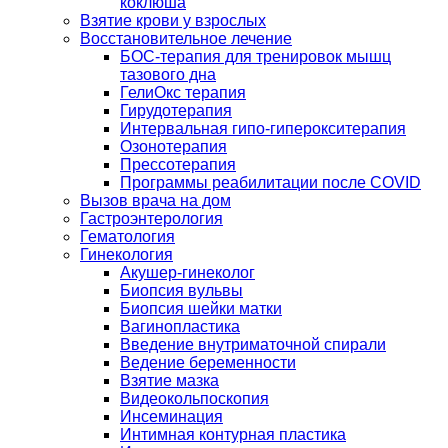
коклюша
Взятие крови у взрослых
Восстановительное лечение
БОС-терапия для тренировок мышц
тазового дна
ГелиОкс терапия
Гирудотерапия
Интервальная гипо-гиперокситерапия
Озонотерапия
Прессотерапия
Программы реабилитации после СOVID
Вызов врача на дом
Гастроэнтерология
Гематология
Гинекология
Акушер-гинеколог
Биопсия вульвы
Биопсия шейки матки
Вагинопластика
Введение внутриматочной спирали
Ведение беременности
Взятие мазка
Видеокольпоскопия
Инсеминация
Интимная контурная пластика