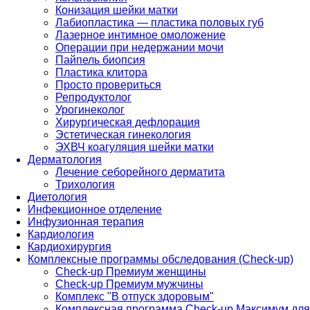
Конизация шейки матки
Лабиопластика — пластика половых губ
Лазерное интимное омоложение
Операции при недержании мочи
Пайпель биопсия
Пластика клитора
Просто провериться
Репродуктолог
Урогинеколог
Хирургическая дефлорация
Эстетическая гинекология
ЭХВЧ коагуляция шейки матки
Дерматология
Лечение себорейного дерматита
Трихология
Диетология
Инфекционное отделение
Инфузионная терапия
Кардиология
Кардиохирургия
Комплексные программы обследования (Check-up)
Check-up Премиум женщины
Check-up Премиум мужчины
Комплекс "В отпуск здоровым"
Комплексная программа Check-up Максимум для