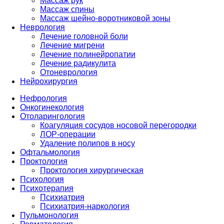
Массаж рук
Массаж спины
Массаж шейно-воротниковой зоны
Неврология
Лечение головной боли
Лечение мигрени
Лечение полинейропатии
Лечение радикулита
Отоневрология
Нейрохирургия
Нефрология
Онкогинекология
Отоларингология
Коагуляция сосудов носовой перегородки
ЛОР-операции
Удаление полипов в носу
Офтальмология
Проктология
Проктология хирургическая
Психология
Психотерапия
Психиатрия
Психиатрия-наркология
Пульмонология