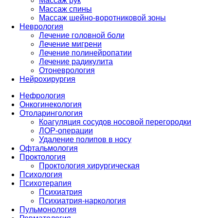
Массаж рук
Массаж спины
Массаж шейно-воротниковой зоны
Неврология
Лечение головной боли
Лечение мигрени
Лечение полинейропатии
Лечение радикулита
Отоневрология
Нейрохирургия
Нефрология
Онкогинекология
Отоларингология
Коагуляция сосудов носовой перегородки
ЛОР-операции
Удаление полипов в носу
Офтальмология
Проктология
Проктология хирургическая
Психология
Психотерапия
Психиатрия
Психиатрия-наркология
Пульмонология