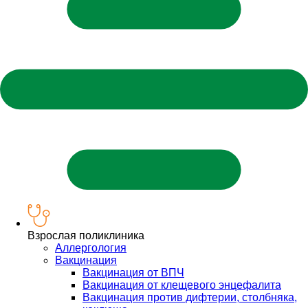
Взрослая поликлиника
Аллергология
Вакцинация
Вакцинация от ВПЧ
Вакцинация от клещевого энцефалита
Вакцинация против дифтерии, столбняка,