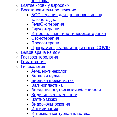
коклюша
Взятие крови у взрослых
Восстановительное лечение
БОС-терапия для тренировок мышц
тазового дна
ГелиОкс терапия
Гирудотерапия
Интервальная гипо-гиперокситерапия
Озонотерапия
Прессотерапия
Программы реабилитации после СOVID
Вызов врача на дом
Гастроэнтерология
Гематология
Гинекология
Акушер-гинеколог
Биопсия вульвы
Биопсия шейки матки
Вагинопластика
Введение внутриматочной спирали
Ведение беременности
Взятие мазка
Видеокольпоскопия
Инсеминация
Интимная контурная пластика