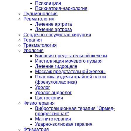
Психиатрия
Психиатрия-наркология
Пульмонология
Ревматология
Лечение артрита
Лечение артроза
Сердечно-сосудистая хирургия
Терапия
Травматология
Урология
Биопсия предстательной железы
Инстилляция мочевого пузыря
Лечение гидроцеле
Массаж предстательной железы
Пластика уздечки крайней плоти
(френулопластика)
Уролог
Уролог-андролог
Цистоскопия
Физиотерапия
Вибротракционная терапия "Ормед-
профессионал"
Магнитотерапия
Ударно-волновая терапия
Фтизиатрия