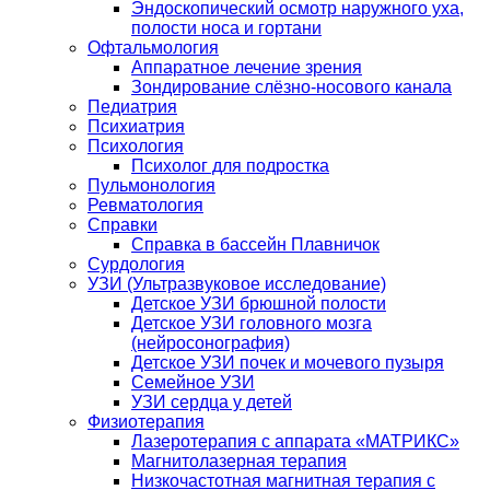
Эндоскопический осмотр наружного уха,
полости носа и гортани
Офтальмология
Аппаратное лечение зрения
Зондирование слёзно-носового канала
Педиатрия
Психиатрия
Психология
Психолог для подростка
Пульмонология
Ревматология
Справки
Справка в бассейн Плавничок
Сурдология
УЗИ (Ультразвуковое исследование)
Детское УЗИ брюшной полости
Детское УЗИ головного мозга
(нейросонография)
Детское УЗИ почек и мочевого пузыря
Семейное УЗИ
УЗИ сердца у детей
Физиотерапия
Лазеротерапия с аппарата «МАТРИКС»
Магнитолазерная терапия
Низкочастотная магнитная терапия с