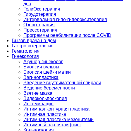
дна
ГелиОкс терапия
Гирудотерапия
Интервальная гипо-гиперокситерапия
Озонотерапия
Прессотерапия
Программы реабилитации после СOVID
Вызов врача на дом
Гастроэнтерология
Гематология
Гинекология
Акушер-гинеколог
Биопсия вульвы
Биопсия шейки матки
Вагинопластика
Введение внутриматочной спирали
Ведение беременности
Взятие мазка
Видеокольпоскопия
Инсеминация
Интимная контурная пластика
Интимная пластика
Интимная пластика мезонитями
Интимный плазмолифтинг
Кольпоскопия