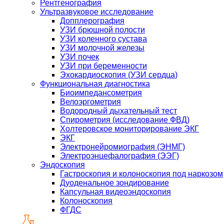
Рентгенография
Ультразвуковое исследование
Допплерография
УЗИ брюшной полости
УЗИ коленного сустава
УЗИ молочной железы
УЗИ почек
УЗИ при беременности
Эхокардиоскопия (УЗИ сердца)
Функциональная диагностика
Биоимпедансометрия
Велоэргометрия
Водородный дыхательный тест
Спирометрия (исследование ФВД)
Холтеровское мониторирование ЭКГ
ЭКГ
Электронейромиография (ЭНМГ)
Электроэнцефалография (ЭЭГ)
Эндоскопия
Гастроскопия и колоноскопия под наркозом
Дуоденальное зондирование
Капсульная видеоэндоскопия
Колоноскопия
ФГДС