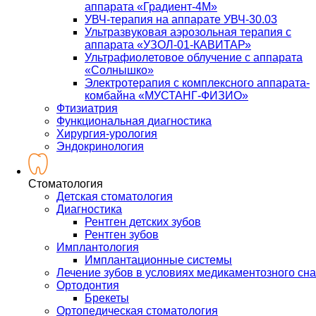
аппарата «Градиент-4М»
УВЧ-терапия на аппарате УВЧ-30.03
Ультразвуковая аэрозольная терапия с
аппарата «УЗОЛ-01-КАВИТАР»
Ультрафиолетовое облучение с аппарата
«Солнышко»
Электротерапия с комплексного аппарата-
комбайна «МУСТАНГ-ФИЗИО»
Фтизиатрия
Функциональная диагностика
Хирургия-урология
Эндокринология
Стоматология
Детская стоматология
Диагностика
Рентген детских зубов
Рентген зубов
Имплантология
Имплантационные системы
Лечение зубов в условиях медикаментозного сна
Ортодонтия
Брекеты
Ортопедическая стоматология