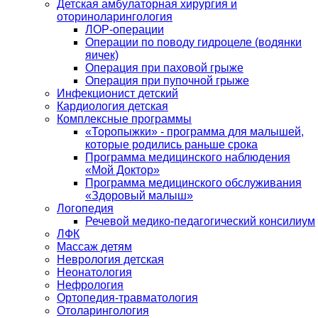
Детская амбулаторная хирургия и
оториноларингология
ЛОР-операции
Операции по поводу гидроцеле (водянки
яичек)
Операция при паховой грыже
Операция при пупочной грыже
Инфекционист детский
Кардиология детская
Комплексные программы
«Торопыжки» - программа для малышей,
которые родились раньше срока
Программа медицинского наблюдения
«Мой Доктор»
Программа медицинского обслуживания
«Здоровый малыш»
Логопедия
Речевой медико-педагогический консилиум
ЛФК
Массаж детям
Неврология детская
Неонатология
Нефрология
Ортопедия-травматология
Отоларингология