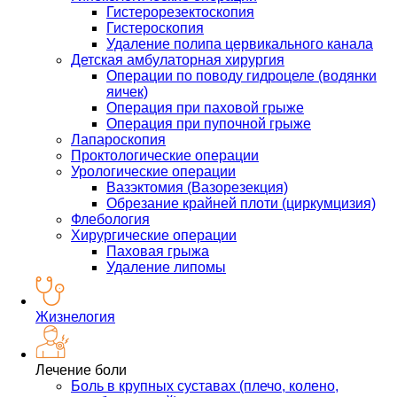
Гистерорезектоскопия
Гистероскопия
Удаление полипа цервикального канала
Детская амбулаторная хирургия
Операции по поводу гидроцеле (водянки
яичек)
Операция при паховой грыже
Операция при пупочной грыже
Лапароскопия
Проктологические операции
Урологические операции
Вазэктомия (Вазорезекция)
Обрезание крайней плоти (циркумцизия)
Флебология
Хирургические операции
Паховая грыжа
Удаление липомы
Жизнелогия
Лечение боли
Боль в крупных суставах (плечо, колено,