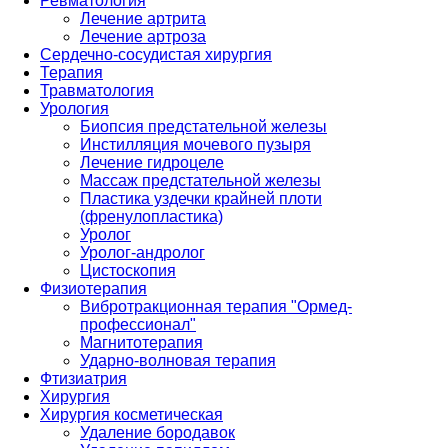
Ревматология
Лечение артрита
Лечение артроза
Сердечно-сосудистая хирургия
Терапия
Травматология
Урология
Биопсия предстательной железы
Инстилляция мочевого пузыря
Лечение гидроцеле
Массаж предстательной железы
Пластика уздечки крайней плоти
(френулопластика)
Уролог
Уролог-андролог
Цистоскопия
Физиотерапия
Вибротракционная терапия "Ормед-
профессионал"
Магнитотерапия
Ударно-волновая терапия
Фтизиатрия
Хирургия
Хирургия косметическая
Удаление бородавок