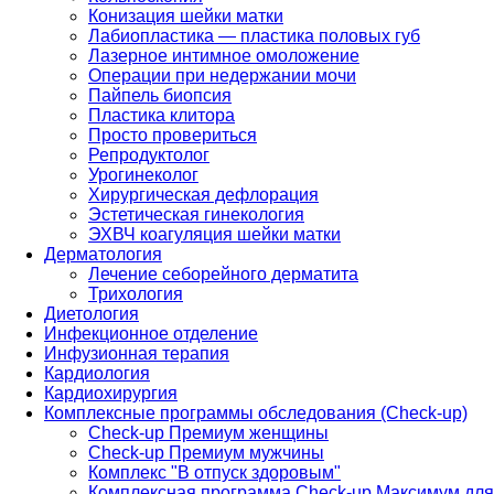
Конизация шейки матки
Лабиопластика — пластика половых губ
Лазерное интимное омоложение
Операции при недержании мочи
Пайпель биопсия
Пластика клитора
Просто провериться
Репродуктолог
Урогинеколог
Хирургическая дефлорация
Эстетическая гинекология
ЭХВЧ коагуляция шейки матки
Дерматология
Лечение себорейного дерматита
Трихология
Диетология
Инфекционное отделение
Инфузионная терапия
Кардиология
Кардиохирургия
Комплексные программы обследования (Check-up)
Check-up Премиум женщины
Check-up Премиум мужчины
Комплекс "В отпуск здоровым"
Комплексная программа Check-up Максимум для