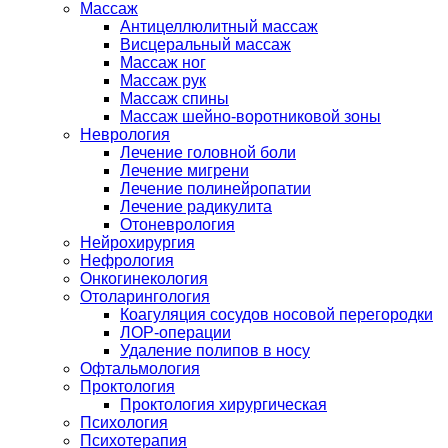
Массаж
Антицеллюлитный массаж
Висцеральный массаж
Массаж ног
Массаж рук
Массаж спины
Массаж шейно-воротниковой зоны
Неврология
Лечение головной боли
Лечение мигрени
Лечение полинейропатии
Лечение радикулита
Отоневрология
Нейрохирургия
Нефрология
Онкогинекология
Отоларингология
Коагуляция сосудов носовой перегородки
ЛОР-операции
Удаление полипов в носу
Офтальмология
Проктология
Проктология хирургическая
Психология
Психотерапия