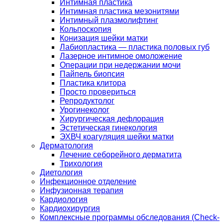
Интимная пластика
Интимная пластика мезонитями
Интимный плазмолифтинг
Кольпоскопия
Конизация шейки матки
Лабиопластика — пластика половых губ
Лазерное интимное омоложение
Операции при недержании мочи
Пайпель биопсия
Пластика клитора
Просто провериться
Репродуктолог
Урогинеколог
Хирургическая дефлорация
Эстетическая гинекология
ЭХВЧ коагуляция шейки матки
Дерматология
Лечение себорейного дерматита
Трихология
Диетология
Инфекционное отделение
Инфузионная терапия
Кардиология
Кардиохирургия
Комплексные программы обследования (Check-