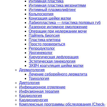
Интимная пластика
Интимная пластика мезонитями
Интимный плазмолифтинг
Кольпоскопия
Конизация шейки матки
Лабиопластика — пластика половых губ
Лазерное интимное омоложение
Операции при недержании мочи
Пайпель биопсия
Пластика клитора
Просто провериться
Репродуктолог
Урогинеколог
Хирургическая дефлорация
Эстетическая гинекология
ЭХВЧ коагуляция шейки матки
Дерматология
Лечение себорейного дерматита
Трихология
Диетология
Инфекционное отделение
Инфузионная терапия
Кардиология
Кардиохирургия
Комплексные программы обследования (Check-