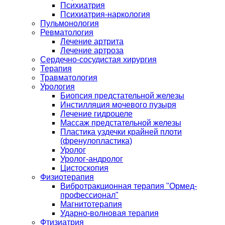
Психиатрия
Психиатрия-наркология
Пульмонология
Ревматология
Лечение артрита
Лечение артроза
Сердечно-сосудистая хирургия
Терапия
Травматология
Урология
Биопсия предстательной железы
Инстилляция мочевого пузыря
Лечение гидроцеле
Массаж предстательной железы
Пластика уздечки крайней плоти
(френулопластика)
Уролог
Уролог-андролог
Цистоскопия
Физиотерапия
Вибротракционная терапия "Ормед-
профессионал"
Магнитотерапия
Ударно-волновая терапия
Фтизиатрия