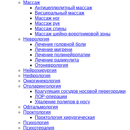
Массаж
Антицеллюлитный массаж
Висцеральный массаж
Массаж ног
Массаж рук
Массаж спины
Массаж шейно-воротниковой зоны
Неврология
Лечение головной боли
Лечение мигрени
Лечение полинейропатии
Лечение радикулита
Отоневрология
Нейрохирургия
Нефрология
Онкогинекология
Отоларингология
Коагуляция сосудов носовой перегородки
ЛОР-операции
Удаление полипов в носу
Офтальмология
Проктология
Проктология хирургическая
Психология
Психотерапия