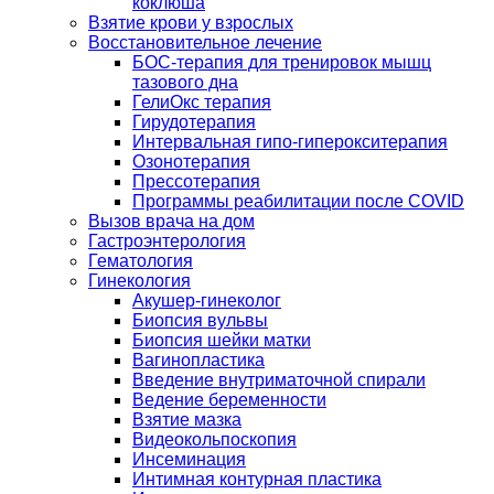
коклюша
Взятие крови у взрослых
Восстановительное лечение
БОС-терапия для тренировок мышц
тазового дна
ГелиОкс терапия
Гирудотерапия
Интервальная гипо-гиперокситерапия
Озонотерапия
Прессотерапия
Программы реабилитации после СOVID
Вызов врача на дом
Гастроэнтерология
Гематология
Гинекология
Акушер-гинеколог
Биопсия вульвы
Биопсия шейки матки
Вагинопластика
Введение внутриматочной спирали
Ведение беременности
Взятие мазка
Видеокольпоскопия
Инсеминация
Интимная контурная пластика