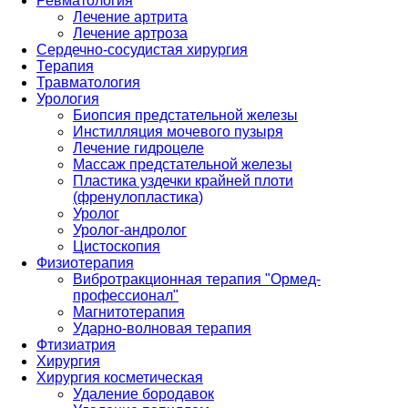
Ревматология
Лечение артрита
Лечение артроза
Сердечно-сосудистая хирургия
Терапия
Травматология
Урология
Биопсия предстательной железы
Инстилляция мочевого пузыря
Лечение гидроцеле
Массаж предстательной железы
Пластика уздечки крайней плоти
(френулопластика)
Уролог
Уролог-андролог
Цистоскопия
Физиотерапия
Вибротракционная терапия "Ормед-
профессионал"
Магнитотерапия
Ударно-волновая терапия
Фтизиатрия
Хирургия
Хирургия косметическая
Удаление бородавок