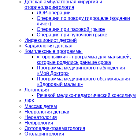
Детская амбулаторная хирургия и
оториноларингология
ЛОР-операции
Операции по поводу гидроцеле (водянки
яичек)
Операция при паховой грыже
Операция при пупочной грыже
Инфекционист детский
Кардиология детская
Комплексные программы
«Торопыжки» - программа для малышей,
которые родились раньше срока
Программа медицинского наблюдения
«Мой Доктор»
Программа медицинского обслуживания
«Здоровый малыш»
Логопедия
Речевой медико-педагогический консилиум
ЛФК
Массаж детям
Неврология детская
Неонатология
Нефрология
Ортопедия-травматология
Отоларингология