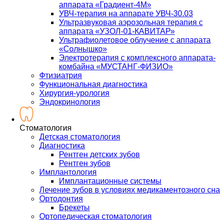
аппарата «Градиент-4М»
УВЧ-терапия на аппарате УВЧ-30.03
Ультразвуковая аэрозольная терапия с
аппарата «УЗОЛ-01-КАВИТАР»
Ультрафиолетовое облучение с аппарата
«Солнышко»
Электротерапия с комплексного аппарата-
комбайна «МУСТАНГ-ФИЗИО»
Фтизиатрия
Функциональная диагностика
Хирургия-урология
Эндокринология
Стоматология
Детская стоматология
Диагностика
Рентген детских зубов
Рентген зубов
Имплантология
Имплантационные системы
Лечение зубов в условиях медикаментозного сна
Ортодонтия
Брекеты
Ортопедическая стоматология