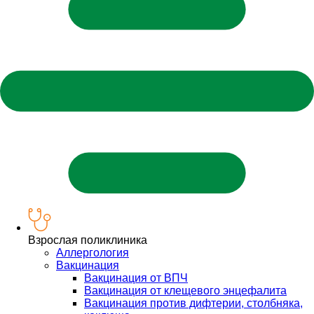
Взрослая поликлиника
Аллергология
Вакцинация
Вакцинация от ВПЧ
Вакцинация от клещевого энцефалита
Вакцинация против дифтерии, столбняка,