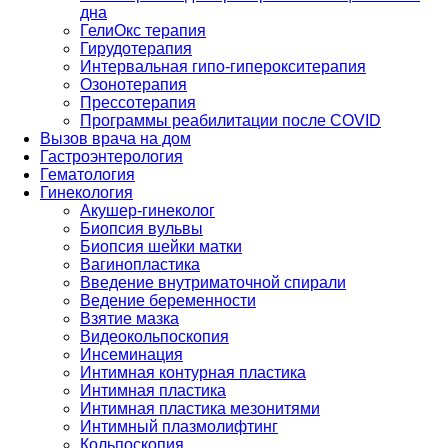
дна
ГелиОкс терапия
Гирудотерапия
Интервальная гипо-гиперокситерапия
Озонотерапия
Прессотерапия
Программы реабилитации после СOVID
Вызов врача на дом
Гастроэнтерология
Гематология
Гинекология
Акушер-гинеколог
Биопсия вульвы
Биопсия шейки матки
Вагинопластика
Введение внутриматочной спирали
Ведение беременности
Взятие мазка
Видеокольпоскопия
Инсеминация
Интимная контурная пластика
Интимная пластика
Интимная пластика мезонитями
Интимный плазмолифтинг
Кольпоскопия