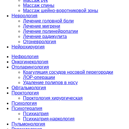
Массаж рук
Массаж спины
Массаж шейно-воротниковой зоны
Неврология
Лечение головной боли
Лечение мигрени
Лечение полинейропатии
Лечение радикулита
Отоневрология
Нейрохирургия
Нефрология
Онкогинекология
Отоларингология
Коагуляция сосудов носовой перегородки
ЛОР-операции
Удаление полипов в носу
Офтальмология
Проктология
Проктология хирургическая
Психология
Психотерапия
Психиатрия
Психиатрия-наркология
Пульмонология