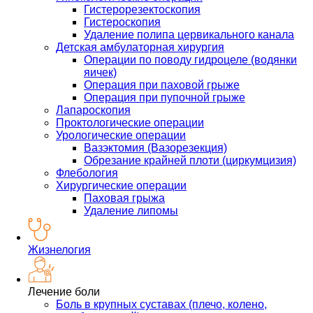
Гистерорезектоскопия
Гистероскопия
Удаление полипа цервикального канала
Детская амбулаторная хирургия
Операции по поводу гидроцеле (водянки
яичек)
Операция при паховой грыже
Операция при пупочной грыже
Лапароскопия
Проктологические операции
Урологические операции
Вазэктомия (Вазорезекция)
Обрезание крайней плоти (циркумцизия)
Флебология
Хирургические операции
Паховая грыжа
Удаление липомы
Жизнелогия
Лечение боли
Боль в крупных суставах (плечо, колено,