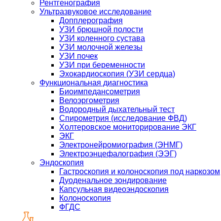
Рентгенография
Ультразвуковое исследование
Допплерография
УЗИ брюшной полости
УЗИ коленного сустава
УЗИ молочной железы
УЗИ почек
УЗИ при беременности
Эхокардиоскопия (УЗИ сердца)
Функциональная диагностика
Биоимпедансометрия
Велоэргометрия
Водородный дыхательный тест
Спирометрия (исследование ФВД)
Холтеровское мониторирование ЭКГ
ЭКГ
Электронейромиография (ЭНМГ)
Электроэнцефалография (ЭЭГ)
Эндоскопия
Гастроскопия и колоноскопия под наркозом
Дуоденальное зондирование
Капсульная видеоэндоскопия
Колоноскопия
ФГДС