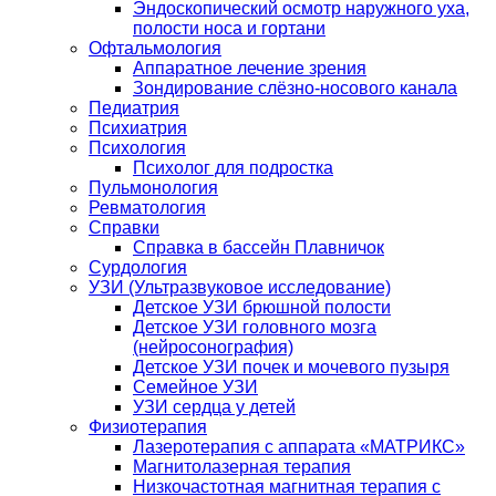
Эндоскопический осмотр наружного уха,
полости носа и гортани
Офтальмология
Аппаратное лечение зрения
Зондирование слёзно-носового канала
Педиатрия
Психиатрия
Психология
Психолог для подростка
Пульмонология
Ревматология
Справки
Справка в бассейн Плавничок
Сурдология
УЗИ (Ультразвуковое исследование)
Детское УЗИ брюшной полости
Детское УЗИ головного мозга
(нейросонография)
Детское УЗИ почек и мочевого пузыря
Семейное УЗИ
УЗИ сердца у детей
Физиотерапия
Лазеротерапия с аппарата «МАТРИКС»
Магнитолазерная терапия
Низкочастотная магнитная терапия с