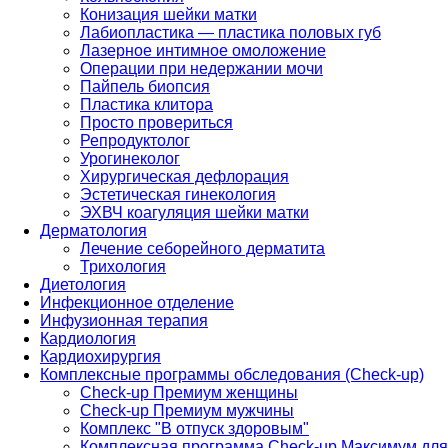
Конизация шейки матки
Лабиопластика — пластика половых губ
Лазерное интимное омоложение
Операции при недержании мочи
Пайпель биопсия
Пластика клитора
Просто провериться
Репродуктолог
Урогинеколог
Хирургическая дефлорация
Эстетическая гинекология
ЭХВЧ коагуляция шейки матки
Дерматология
Лечение себорейного дерматита
Трихология
Диетология
Инфекционное отделение
Инфузионная терапия
Кардиология
Кардиохирургия
Комплексные программы обследования (Check-up)
Check-up Премиум женщины
Check-up Премиум мужчины
Комплекс "В отпуск здоровым"
Комплексная программа Check-up Максимум для