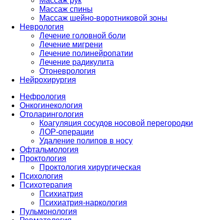
Массаж рук
Массаж спины
Массаж шейно-воротниковой зоны
Неврология
Лечение головной боли
Лечение мигрени
Лечение полинейропатии
Лечение радикулита
Отоневрология
Нейрохирургия
Нефрология
Онкогинекология
Отоларингология
Коагуляция сосудов носовой перегородки
ЛОР-операции
Удаление полипов в носу
Офтальмология
Проктология
Проктология хирургическая
Психология
Психотерапия
Психиатрия
Психиатрия-наркология
Пульмонология