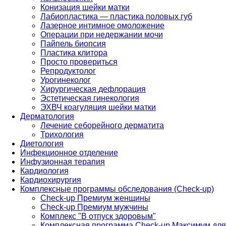
Конизация шейки матки
Лабиопластика — пластика половых губ
Лазерное интимное омоложение
Операции при недержании мочи
Пайпель биопсия
Пластика клитора
Просто провериться
Репродуктолог
Урогинеколог
Хирургическая дефлорация
Эстетическая гинекология
ЭХВЧ коагуляция шейки матки
Дерматология
Лечение себорейного дерматита
Трихология
Диетология
Инфекционное отделение
Инфузионная терапия
Кардиология
Кардиохирургия
Комплексные программы обследования (Check-up)
Check-up Премиум женщины
Check-up Премиум мужчины
Комплекс "В отпуск здоровым"
Комплексная программа Check-up Максимум для