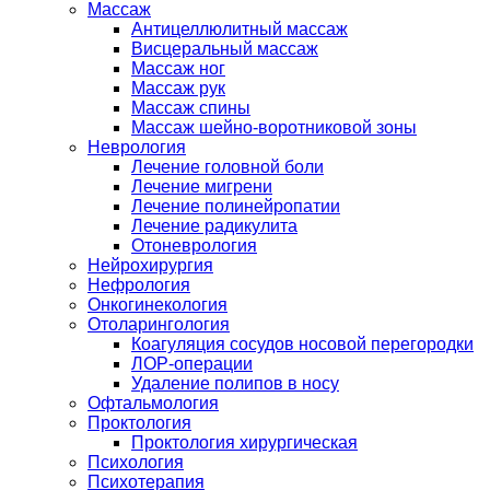
Массаж
Антицеллюлитный массаж
Висцеральный массаж
Массаж ног
Массаж рук
Массаж спины
Массаж шейно-воротниковой зоны
Неврология
Лечение головной боли
Лечение мигрени
Лечение полинейропатии
Лечение радикулита
Отоневрология
Нейрохирургия
Нефрология
Онкогинекология
Отоларингология
Коагуляция сосудов носовой перегородки
ЛОР-операции
Удаление полипов в носу
Офтальмология
Проктология
Проктология хирургическая
Психология
Психотерапия