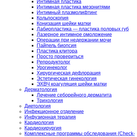
Интимная пластика
Интимная пластика мезонитями
Интимный плазмолифтинг
Кольпоскопия
Конизация шейки матки
Лабиопластика — пластика половых губ
Лазерное интимное омоложение
Операции при недержании мочи
Пайпель биопсия
Пластика клитора
Просто провериться
Репродуктолог
Урогинеколог
Хирургическая дефлорация
Эстетическая гинекология
ЭХВЧ коагуляция шейки матки
Дерматология
Лечение себорейного дерматита
Трихология
Диетология
Инфекционное отделение
Инфузионная терапия
Кардиология
Кардиохирургия
Комплексные программы обследования (Check-