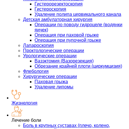
Гистерорезектоскопия
Гистероскопия
Удаление полипа цервикального канала
Детская амбулаторная хирургия
Операции по поводу гидроцеле (водянки
яичек)
Операция при паховой грыже
Операция при пупочной грыже
Лапароскопия
Проктологические операции
Урологические операции
Вазэктомия (Вазорезекция)
Обрезание крайней плоти (циркумцизия)
Флебология
Хирургические операции
Паховая грыжа
Удаление липомы
Жизнелогия
Лечение боли
Боль в крупных суставах (плечо, колено,