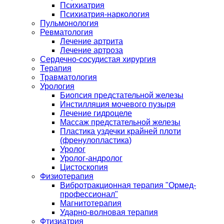
Психиатрия
Психиатрия-наркология
Пульмонология
Ревматология
Лечение артрита
Лечение артроза
Сердечно-сосудистая хирургия
Терапия
Травматология
Урология
Биопсия предстательной железы
Инстилляция мочевого пузыря
Лечение гидроцеле
Массаж предстательной железы
Пластика уздечки крайней плоти
(френулопластика)
Уролог
Уролог-андролог
Цистоскопия
Физиотерапия
Вибротракционная терапия "Ормед-
профессионал"
Магнитотерапия
Ударно-волновая терапия
Фтизиатрия