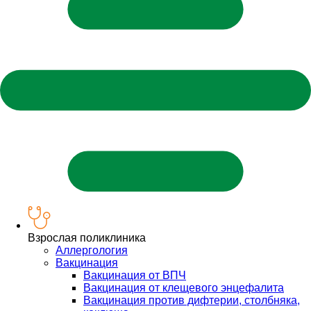
Взрослая поликлиника
Аллергология
Вакцинация
Вакцинация от ВПЧ
Вакцинация от клещевого энцефалита
Вакцинация против дифтерии, столбняка,