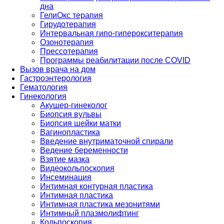
дна
ГелиОкс терапия
Гирудотерапия
Интервальная гипо-гиперокситерапия
Озонотерапия
Прессотерапия
Программы реабилитации после СOVID
Вызов врача на дом
Гастроэнтерология
Гематология
Гинекология
Акушер-гинеколог
Биопсия вульвы
Биопсия шейки матки
Вагинопластика
Введение внутриматочной спирали
Ведение беременности
Взятие мазка
Видеокольпоскопия
Инсеминация
Интимная контурная пластика
Интимная пластика
Интимная пластика мезонитями
Интимный плазмолифтинг
Кольпоскопия