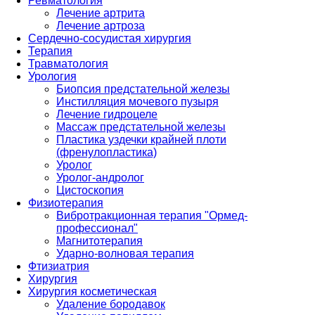
Ревматология
Лечение артрита
Лечение артроза
Сердечно-сосудистая хирургия
Терапия
Травматология
Урология
Биопсия предстательной железы
Инстилляция мочевого пузыря
Лечение гидроцеле
Массаж предстательной железы
Пластика уздечки крайней плоти
(френулопластика)
Уролог
Уролог-андролог
Цистоскопия
Физиотерапия
Вибротракционная терапия "Ормед-
профессионал"
Магнитотерапия
Ударно-волновая терапия
Фтизиатрия
Хирургия
Хирургия косметическая
Удаление бородавок