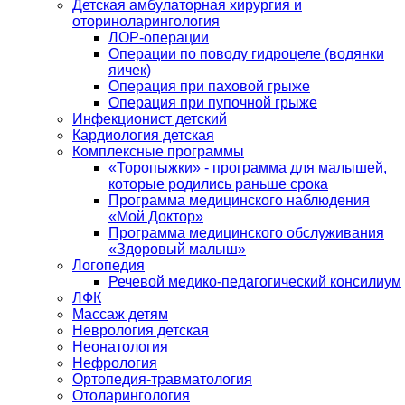
Детская амбулаторная хирургия и
оториноларингология
ЛОР-операции
Операции по поводу гидроцеле (водянки
яичек)
Операция при паховой грыже
Операция при пупочной грыже
Инфекционист детский
Кардиология детская
Комплексные программы
«Торопыжки» - программа для малышей,
которые родились раньше срока
Программа медицинского наблюдения
«Мой Доктор»
Программа медицинского обслуживания
«Здоровый малыш»
Логопедия
Речевой медико-педагогический консилиум
ЛФК
Массаж детям
Неврология детская
Неонатология
Нефрология
Ортопедия-травматология
Отоларингология