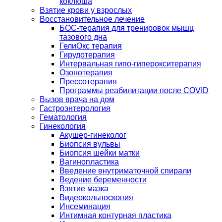
коклюша
Взятие крови у взрослых
Восстановительное лечение
БОС-терапия для тренировок мышц
тазового дна
ГелиОкс терапия
Гирудотерапия
Интервальная гипо-гиперокситерапия
Озонотерапия
Прессотерапия
Программы реабилитации после СOVID
Вызов врача на дом
Гастроэнтерология
Гематология
Гинекология
Акушер-гинеколог
Биопсия вульвы
Биопсия шейки матки
Вагинопластика
Введение внутриматочной спирали
Ведение беременности
Взятие мазка
Видеокольпоскопия
Инсеминация
Интимная контурная пластика