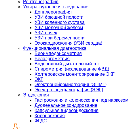
Рентгенография
Ультразвуковое исследование
Допплерография
УЗИ брюшной полости
УЗИ коленного сустава
УЗИ молочной железы
УЗИ почек
УЗИ при беременности
Эхокардиоскопия (УЗИ сердца)
Функциональная диагностика
Биоимпедансометрия
Велоэргометрия
Водородный дыхательный тест
Спирометрия (исследование ФВД)
Холтеровское мониторирование ЭКГ
ЭКГ
Электронейромиография (ЭНМГ)
Электроэнцефалография (ЭЭГ)
Эндоскопия
Гастроскопия и колоноскопия под наркозом
Дуоденальное зондирование
Капсульная видеоэндоскопия
Колоноскопия
ФГДС