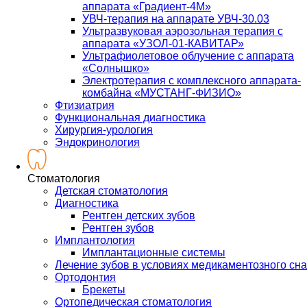
аппарата «Градиент-4М»
УВЧ-терапия на аппарате УВЧ-30.03
Ультразвуковая аэрозольная терапия с
аппарата «УЗОЛ-01-КАВИТАР»
Ультрафиолетовое облучение с аппарата
«Солнышко»
Электротерапия с комплексного аппарата-
комбайна «МУСТАНГ-ФИЗИО»
Фтизиатрия
Функциональная диагностика
Хирургия-урология
Эндокринология
Стоматология
Детская стоматология
Диагностика
Рентген детских зубов
Рентген зубов
Имплантология
Имплантационные системы
Лечение зубов в условиях медикаментозного сна
Ортодонтия
Брекеты
Ортопедическая стоматология