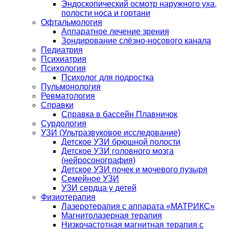
Эндоскопический осмотр наружного уха,
полости носа и гортани
Офтальмология
Аппаратное лечение зрения
Зондирование слёзно-носового канала
Педиатрия
Психиатрия
Психология
Психолог для подростка
Пульмонология
Ревматология
Справки
Справка в бассейн Плавничок
Сурдология
УЗИ (Ультразвуковое исследование)
Детское УЗИ брюшной полости
Детское УЗИ головного мозга
(нейросонография)
Детское УЗИ почек и мочевого пузыря
Семейное УЗИ
УЗИ сердца у детей
Физиотерапия
Лазеротерапия с аппарата «МАТРИКС»
Магнитолазерная терапия
Низкочастотная магнитная терапия с