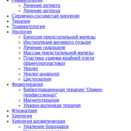
Ревматология
Лечение артрита
Лечение артроза
Сердечно-сосудистая хирургия
Терапия
Травматология
Урология
Биопсия предстательной железы
Инстилляция мочевого пузыря
Лечение гидроцеле
Массаж предстательной железы
Пластика уздечки крайней плоти
(френулопластика)
Уролог
Уролог-андролог
Цистоскопия
Физиотерапия
Вибротракционная терапия "Ормед-
профессионал"
Магнитотерапия
Ударно-волновая терапия
Фтизиатрия
Хирургия
Хирургия косметическая
Удаление бородавок