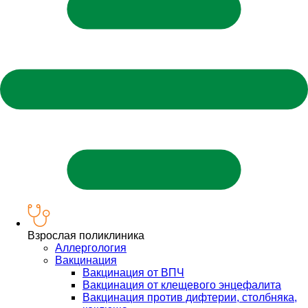
Взрослая поликлиника
Аллергология
Вакцинация
Вакцинация от ВПЧ
Вакцинация от клещевого энцефалита
Вакцинация против дифтерии, столбняка,