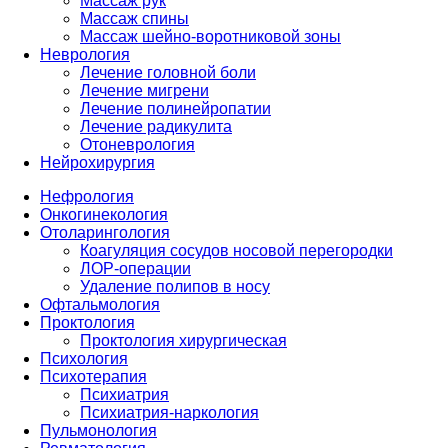
Массаж рук
Массаж спины
Массаж шейно-воротниковой зоны
Неврология
Лечение головной боли
Лечение мигрени
Лечение полинейропатии
Лечение радикулита
Отоневрология
Нейрохирургия
Нефрология
Онкогинекология
Отоларингология
Коагуляция сосудов носовой перегородки
ЛОР-операции
Удаление полипов в носу
Офтальмология
Проктология
Проктология хирургическая
Психология
Психотерапия
Психиатрия
Психиатрия-наркология
Пульмонология