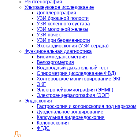
Рентгенография
Ультразвуковое исследование
Допплерография
УЗИ брюшной полости
УЗИ коленного сустава
УЗИ молочной железы
УЗИ почек
УЗИ при беременности
Эхокардиоскопия (УЗИ сердца)
Функциональная диагностика
Биоимпедансометрия
Велоэргометрия
Водородный дыхательный тест
Спирометрия (исследование ФВД)
Холтеровское мониторирование ЭКГ
ЭКГ
Электронейромиография (ЭНМГ)
Электроэнцефалография (ЭЭГ)
Эндоскопия
Гастроскопия и колоноскопия под наркозом
Дуоденальное зондирование
Капсульная видеоэндоскопия
Колоноскопия
ФГДС