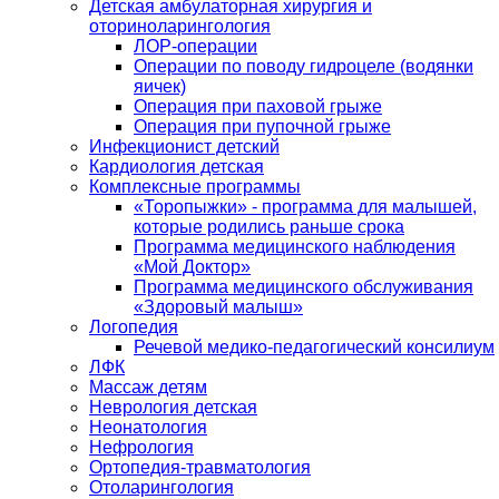
Детская амбулаторная хирургия и
оториноларингология
ЛОР-операции
Операции по поводу гидроцеле (водянки
яичек)
Операция при паховой грыже
Операция при пупочной грыже
Инфекционист детский
Кардиология детская
Комплексные программы
«Торопыжки» - программа для малышей,
которые родились раньше срока
Программа медицинского наблюдения
«Мой Доктор»
Программа медицинского обслуживания
«Здоровый малыш»
Логопедия
Речевой медико-педагогический консилиум
ЛФК
Массаж детям
Неврология детская
Неонатология
Нефрология
Ортопедия-травматология
Отоларингология