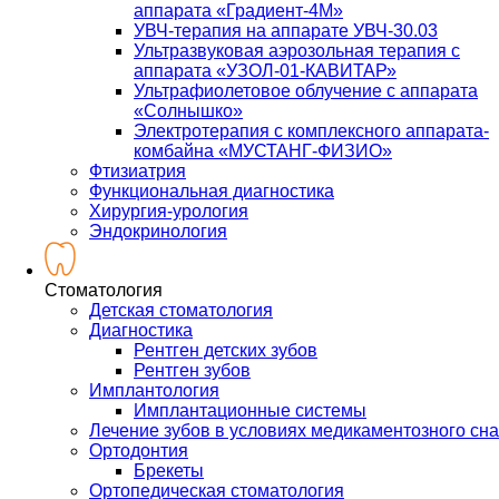
аппарата «Градиент-4М»
УВЧ-терапия на аппарате УВЧ-30.03
Ультразвуковая аэрозольная терапия с
аппарата «УЗОЛ-01-КАВИТАР»
Ультрафиолетовое облучение с аппарата
«Солнышко»
Электротерапия с комплексного аппарата-
комбайна «МУСТАНГ-ФИЗИО»
Фтизиатрия
Функциональная диагностика
Хирургия-урология
Эндокринология
Стоматология
Детская стоматология
Диагностика
Рентген детских зубов
Рентген зубов
Имплантология
Имплантационные системы
Лечение зубов в условиях медикаментозного сна
Ортодонтия
Брекеты
Ортопедическая стоматология