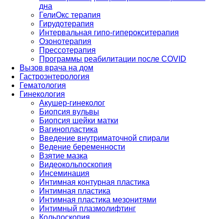
дна
ГелиОкс терапия
Гирудотерапия
Интервальная гипо-гиперокситерапия
Озонотерапия
Прессотерапия
Программы реабилитации после СOVID
Вызов врача на дом
Гастроэнтерология
Гематология
Гинекология
Акушер-гинеколог
Биопсия вульвы
Биопсия шейки матки
Вагинопластика
Введение внутриматочной спирали
Ведение беременности
Взятие мазка
Видеокольпоскопия
Инсеминация
Интимная контурная пластика
Интимная пластика
Интимная пластика мезонитями
Интимный плазмолифтинг
Кольпоскопия