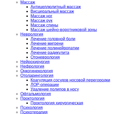
Массаж
Антицеллюлитный массаж
Висцеральный массаж
Массаж ног
Массаж рук
Массаж спины
Массаж шейно-воротниковой зоны
Неврология
Лечение головной боли
Лечение мигрени
Лечение полинейропатии
Лечение радикулита
Отоневрология
Нейрохирургия
Нефрология
Онкогинекология
Отоларингология
Коагуляция сосудов носовой перегородки
ЛОР-операции
Удаление полипов в носу
Офтальмология
Проктология
Проктология хирургическая
Психология
Психотерапия