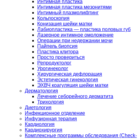
Интимная пластика
Интимная пластика мезонитями
Интимный плазмолифтинг
Кольпоскопия
Конизация шейки матки
Лабиопластика — пластика половых губ
Лазерное интимное омоложение
Операции при недержании мочи
Пайпель биопсия
Пластика клитора
Просто провериться
Репродуктолог
Урогинеколог
Хирургическая дефлорация
Эстетическая гинекология
ЭХВЧ коагуляция шейки матки
Дерматология
Лечение себорейного дерматита
Трихология
Диетология
Инфекционное отделение
Инфузионная терапия
Кардиология
Кардиохирургия
Комплексные программы обследования (Check-