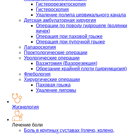
Гистерорезектоскопия
Гистероскопия
Удаление полипа цервикального канала
Детская амбулаторная хирургия
Операции по поводу гидроцеле (водянки
яичек)
Операция при паховой грыже
Операция при пупочной грыже
Лапароскопия
Проктологические операции
Урологические операции
Вазэктомия (Вазорезекция)
Обрезание крайней плоти (циркумцизия)
Флебология
Хирургические операции
Паховая грыжа
Удаление липомы
Жизнелогия
Лечение боли
Боль в крупных суставах (плечо, колено,