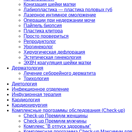
Конизация шейки матки
Лабиопластика — пластика половых губ
Лазерное интимное омоложение
Операции при недержании мочи
Пайпель биопсия
Пластика клитора
Просто провериться
Репродуктолог
Урогинеколог
Хирургическая дефлорация
Эстетическая гинекология
ЭХВЧ коагуляция шейки матки
Дерматология
Лечение себорейного дерматита
Трихология
Диетология
Инфекционное отделение
Инфузионная терапия
Кардиология
Кардиохирургия
Комплексные программы обследования (Check-up)
Check-up Премиум женщины
Check-up Премиум мужчины
Комплекс "В отпуск здоровым"
Комплексная программа Check-up Максимум для