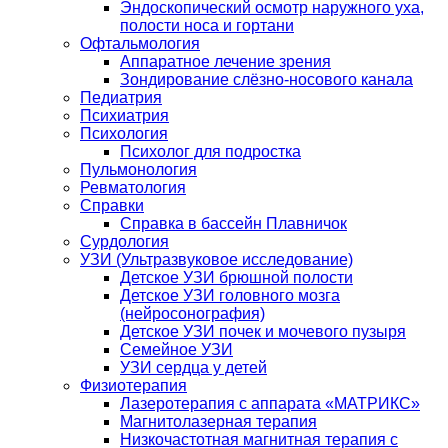
Эндоскопический осмотр наружного уха,
полости носа и гортани
Офтальмология
Аппаратное лечение зрения
Зондирование слёзно-носового канала
Педиатрия
Психиатрия
Психология
Психолог для подростка
Пульмонология
Ревматология
Справки
Справка в бассейн Плавничок
Сурдология
УЗИ (Ультразвуковое исследование)
Детское УЗИ брюшной полости
Детское УЗИ головного мозга
(нейросонография)
Детское УЗИ почек и мочевого пузыря
Семейное УЗИ
УЗИ сердца у детей
Физиотерапия
Лазеротерапия с аппарата «МАТРИКС»
Магнитолазерная терапия
Низкочастотная магнитная терапия с