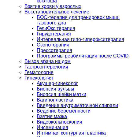
коклюша
Взятие крови у взрослых
Восстановительное лечение
БОС-терапия для тренировок мышц
тазового дна
ГелиОкс терапия
Гирудотерапия
Интервальная гипо-гиперокситерапия
Озонотерапия
Прессотерапия
Программы реабилитации после СOVID
Вызов врача на дом
Гастроэнтерология
Гематология
Гинекология
Акушер-гинеколог
Биопсия вульвы
Биопсия шейки матки
Вагинопластика
Введение внутриматочной спирали
Ведение беременности
Взятие мазка
Видеокольпоскопия
Инсеминация
Интимная контурная пластика