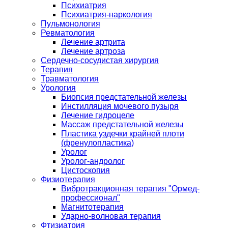
Психиатрия
Психиатрия-наркология
Пульмонология
Ревматология
Лечение артрита
Лечение артроза
Сердечно-сосудистая хирургия
Терапия
Травматология
Урология
Биопсия предстательной железы
Инстилляция мочевого пузыря
Лечение гидроцеле
Массаж предстательной железы
Пластика уздечки крайней плоти
(френулопластика)
Уролог
Уролог-андролог
Цистоскопия
Физиотерапия
Вибротракционная терапия "Ормед-
профессионал"
Магнитотерапия
Ударно-волновая терапия
Фтизиатрия