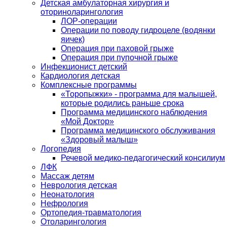
Детская амбулаторная хирургия и
оториноларингология
ЛОР-операции
Операции по поводу гидроцеле (водянки
яичек)
Операция при паховой грыже
Операция при пупочной грыже
Инфекционист детский
Кардиология детская
Комплексные программы
«Торопыжки» - программа для малышей,
которые родились раньше срока
Программа медицинского наблюдения
«Мой Доктор»
Программа медицинского обслуживания
«Здоровый малыш»
Логопедия
Речевой медико-педагогический консилиум
ЛФК
Массаж детям
Неврология детская
Неонатология
Нефрология
Ортопедия-травматология
Отоларингология