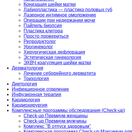
Конизация шейки матки
Лабиопластика — пластика половых губ
Лазерное интимное омоложение
Операции при недержании мочи
Пайпель биопсия
Пластика клитора
Просто провериться
Репродуктолог
Урогинеколог
Хирургическая дефлорация
Эстетическая гинекология
ЭХВЧ коагуляция шейки матки
Дерматология
Лечение себорейного дерматита
Трихология
Диетология
Инфекционное отделение
Инфузионная терапия
Кардиология
Кардиохирургия
Комплексные программы обследования (Check-up)
Check-up Премиум женщины
Check-up Премиум мужчины
Комплекс "В отпуск здоровым"
Комплексная программа Check-up Максимум для