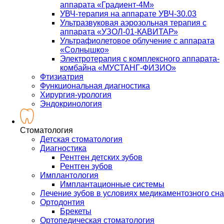
аппарата «Градиент-4М»
УВЧ-терапия на аппарате УВЧ-30.03
Ультразвуковая аэрозольная терапия с
аппарата «УЗОЛ-01-КАВИТАР»
Ультрафиолетовое облучение с аппарата
«Солнышко»
Электротерапия с комплексного аппарата-
комбайна «МУСТАНГ-ФИЗИО»
Фтизиатрия
Функциональная диагностика
Хирургия-урология
Эндокринология
Стоматология
Детская стоматология
Диагностика
Рентген детских зубов
Рентген зубов
Имплантология
Имплантационные системы
Лечение зубов в условиях медикаментозного сна
Ортодонтия
Брекеты
Ортопедическая стоматология