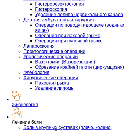
Гистерорезектоскопия
Гистероскопия
Удаление полипа цервикального канала
Детская амбулаторная хирургия
Операции по поводу гидроцеле (водянки
яичек)
Операция при паховой грыже
Операция при пупочной грыже
Лапароскопия
Проктологические операции
Урологические операции
Вазэктомия (Вазорезекция)
Обрезание крайней плоти (циркумцизия)
Флебология
Хирургические операции
Паховая грыжа
Удаление липомы
Жизнелогия
Лечение боли
Боль в крупных суставах (плечо, колено,