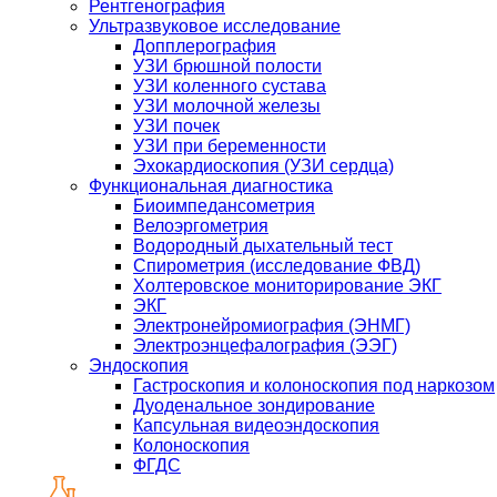
Рентгенография
Ультразвуковое исследование
Допплерография
УЗИ брюшной полости
УЗИ коленного сустава
УЗИ молочной железы
УЗИ почек
УЗИ при беременности
Эхокардиоскопия (УЗИ сердца)
Функциональная диагностика
Биоимпедансометрия
Велоэргометрия
Водородный дыхательный тест
Спирометрия (исследование ФВД)
Холтеровское мониторирование ЭКГ
ЭКГ
Электронейромиография (ЭНМГ)
Электроэнцефалография (ЭЭГ)
Эндоскопия
Гастроскопия и колоноскопия под наркозом
Дуоденальное зондирование
Капсульная видеоэндоскопия
Колоноскопия
ФГДС