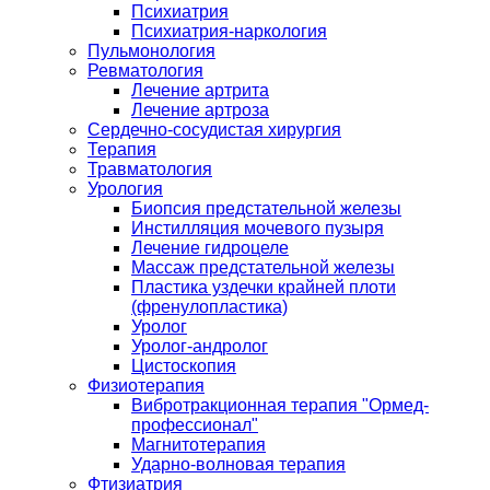
Психиатрия
Психиатрия-наркология
Пульмонология
Ревматология
Лечение артрита
Лечение артроза
Сердечно-сосудистая хирургия
Терапия
Травматология
Урология
Биопсия предстательной железы
Инстилляция мочевого пузыря
Лечение гидроцеле
Массаж предстательной железы
Пластика уздечки крайней плоти
(френулопластика)
Уролог
Уролог-андролог
Цистоскопия
Физиотерапия
Вибротракционная терапия "Ормед-
профессионал"
Магнитотерапия
Ударно-волновая терапия
Фтизиатрия