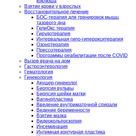
коклюша
Взятие крови у взрослых
Восстановительное лечение
БОС-терапия для тренировок мышц
тазового дна
ГелиОкс терапия
Гирудотерапия
Интервальная гипо-гиперокситерапия
Озонотерапия
Прессотерапия
Программы реабилитации после СOVID
Вызов врача на дом
Гастроэнтерология
Гематология
Гинекология
Акушер-гинеколог
Биопсия вульвы
Биопсия шейки матки
Вагинопластика
Введение внутриматочной спирали
Ведение беременности
Взятие мазка
Видеокольпоскопия
Инсеминация
Интимная контурная пластика