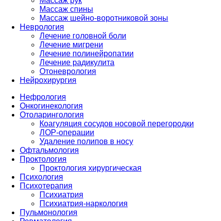
Массаж рук
Массаж спины
Массаж шейно-воротниковой зоны
Неврология
Лечение головной боли
Лечение мигрени
Лечение полинейропатии
Лечение радикулита
Отоневрология
Нейрохирургия
Нефрология
Онкогинекология
Отоларингология
Коагуляция сосудов носовой перегородки
ЛОР-операции
Удаление полипов в носу
Офтальмология
Проктология
Проктология хирургическая
Психология
Психотерапия
Психиатрия
Психиатрия-наркология
Пульмонология