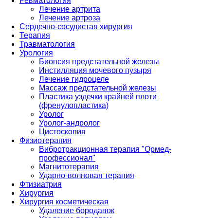
Ревматология
Лечение артрита
Лечение артроза
Сердечно-сосудистая хирургия
Терапия
Травматология
Урология
Биопсия предстательной железы
Инстилляция мочевого пузыря
Лечение гидроцеле
Массаж предстательной железы
Пластика уздечки крайней плоти
(френулопластика)
Уролог
Уролог-андролог
Цистоскопия
Физиотерапия
Вибротракционная терапия "Ормед-
профессионал"
Магнитотерапия
Ударно-волновая терапия
Фтизиатрия
Хирургия
Хирургия косметическая
Удаление бородавок