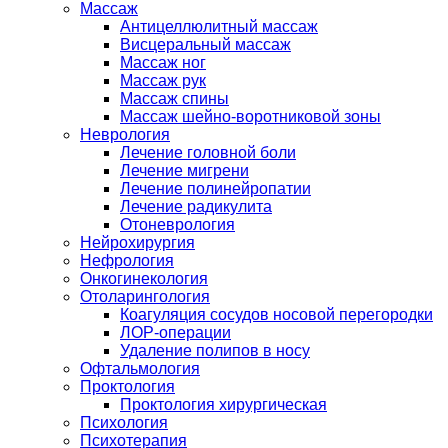
Массаж
Антицеллюлитный массаж
Висцеральный массаж
Массаж ног
Массаж рук
Массаж спины
Массаж шейно-воротниковой зоны
Неврология
Лечение головной боли
Лечение мигрени
Лечение полинейропатии
Лечение радикулита
Отоневрология
Нейрохирургия
Нефрология
Онкогинекология
Отоларингология
Коагуляция сосудов носовой перегородки
ЛОР-операции
Удаление полипов в носу
Офтальмология
Проктология
Проктология хирургическая
Психология
Психотерапия