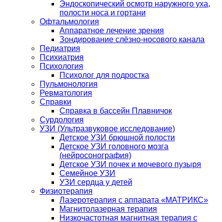
Эндоскопический осмотр наружного уха,
полости носа и гортани
Офтальмология
Аппаратное лечение зрения
Зондирование слёзно-носового канала
Педиатрия
Психиатрия
Психология
Психолог для подростка
Пульмонология
Ревматология
Справки
Справка в бассейн Плавничок
Сурдология
УЗИ (Ультразвуковое исследование)
Детское УЗИ брюшной полости
Детское УЗИ головного мозга
(нейросонография)
Детское УЗИ почек и мочевого пузыря
Семейное УЗИ
УЗИ сердца у детей
Физиотерапия
Лазеротерапия с аппарата «МАТРИКС»
Магнитолазерная терапия
Низкочастотная магнитная терапия с