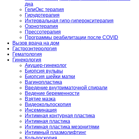
дна
ГелиОкс терапия
Гирудотерапия
Интервальная гипо-гиперокситерапия
Озонотерапия
Прессотерапия
Программы реабилитации после СOVID
Вызов врача на дом
Гастроэнтерология
Гематология
Гинекология
Акушер-гинеколог
Биопсия вульвы
Биопсия шейки матки
Вагинопластика
Введение внутриматочной спирали
Ведение беременности
Взятие мазка
Видеокольпоскопия
Инсеминация
Интимная контурная пластика
Интимная пластика
Интимная пластика мезонитями
Интимный плазмолифтинг
Кольпоскопия