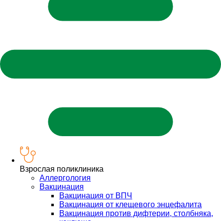
Взрослая поликлиника
Аллергология
Вакцинация
Вакцинация от ВПЧ
Вакцинация от клещевого энцефалита
Вакцинация против дифтерии, столбняка,