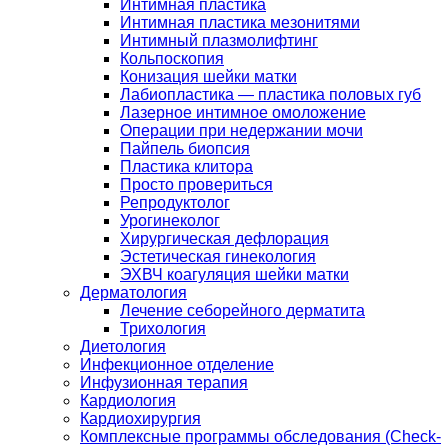
Интимная пластика
Интимная пластика мезонитями
Интимный плазмолифтинг
Кольпоскопия
Конизация шейки матки
Лабиопластика — пластика половых губ
Лазерное интимное омоложение
Операции при недержании мочи
Пайпель биопсия
Пластика клитора
Просто провериться
Репродуктолог
Урогинеколог
Хирургическая дефлорация
Эстетическая гинекология
ЭХВЧ коагуляция шейки матки
Дерматология
Лечение себорейного дерматита
Трихология
Диетология
Инфекционное отделение
Инфузионная терапия
Кардиология
Кардиохирургия
Комплексные программы обследования (Check-