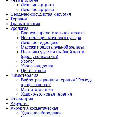
Ревматология
Лечение артрита
Лечение артроза
Сердечно-сосудистая хирургия
Терапия
Травматология
Урология
Биопсия предстательной железы
Инстилляция мочевого пузыря
Лечение гидроцеле
Массаж предстательной железы
Пластика уздечки крайней плоти
(френулопластика)
Уролог
Уролог-андролог
Цистоскопия
Физиотерапия
Вибротракционная терапия "Ормед-
профессионал"
Магнитотерапия
Ударно-волновая терапия
Фтизиатрия
Хирургия
Хирургия косметическая
Удаление бородавок