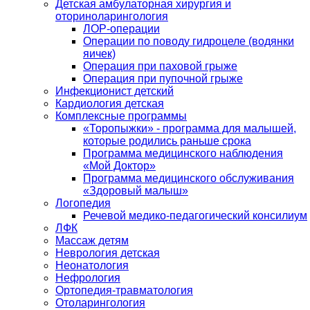
Детская амбулаторная хирургия и
оториноларингология
ЛОР-операции
Операции по поводу гидроцеле (водянки
яичек)
Операция при паховой грыже
Операция при пупочной грыже
Инфекционист детский
Кардиология детская
Комплексные программы
«Торопыжки» - программа для малышей,
которые родились раньше срока
Программа медицинского наблюдения
«Мой Доктор»
Программа медицинского обслуживания
«Здоровый малыш»
Логопедия
Речевой медико-педагогический консилиум
ЛФК
Массаж детям
Неврология детская
Неонатология
Нефрология
Ортопедия-травматология
Отоларингология