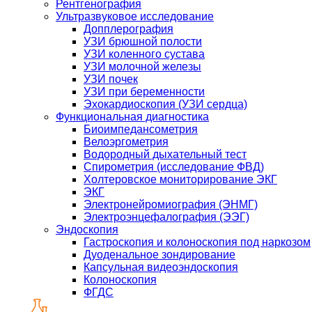
Рентгенография
Ультразвуковое исследование
Допплерография
УЗИ брюшной полости
УЗИ коленного сустава
УЗИ молочной железы
УЗИ почек
УЗИ при беременности
Эхокардиоскопия (УЗИ сердца)
Функциональная диагностика
Биоимпедансометрия
Велоэргометрия
Водородный дыхательный тест
Спирометрия (исследование ФВД)
Холтеровское мониторирование ЭКГ
ЭКГ
Электронейромиография (ЭНМГ)
Электроэнцефалография (ЭЭГ)
Эндоскопия
Гастроскопия и колоноскопия под наркозом
Дуоденальное зондирование
Капсульная видеоэндоскопия
Колоноскопия
ФГДС