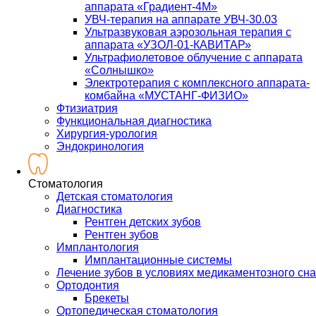
аппарата «Градиент-4М»
УВЧ-терапия на аппарате УВЧ-30.03
Ультразвуковая аэрозольная терапия с
аппарата «УЗОЛ-01-КАВИТАР»
Ультрафиолетовое облучение с аппарата
«Солнышко»
Электротерапия с комплексного аппарата-
комбайна «МУСТАНГ-ФИЗИО»
Фтизиатрия
Функциональная диагностика
Хирургия-урология
Эндокринология
Стоматология
Детская стоматология
Диагностика
Рентген детских зубов
Рентген зубов
Имплантология
Имплантационные системы
Лечение зубов в условиях медикаментозного сна
Ортодонтия
Брекеты
Ортопедическая стоматология