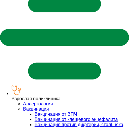
Взрослая поликлиника
Аллергология
Вакцинация
Вакцинация от ВПЧ
Вакцинация от клещевого энцефалита
Вакцинация против дифтерии, столбняка,