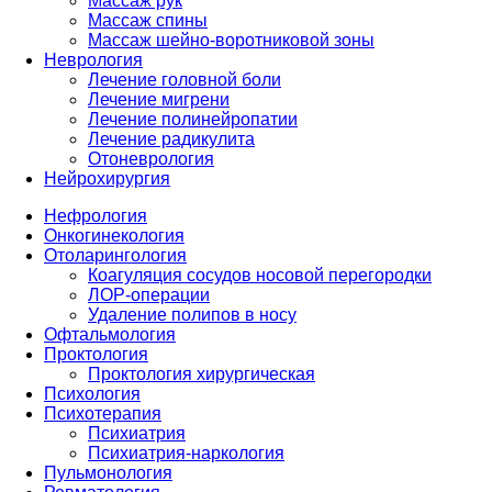
Массаж рук
Массаж спины
Массаж шейно-воротниковой зоны
Неврология
Лечение головной боли
Лечение мигрени
Лечение полинейропатии
Лечение радикулита
Отоневрология
Нейрохирургия
Нефрология
Онкогинекология
Отоларингология
Коагуляция сосудов носовой перегородки
ЛОР-операции
Удаление полипов в носу
Офтальмология
Проктология
Проктология хирургическая
Психология
Психотерапия
Психиатрия
Психиатрия-наркология
Пульмонология