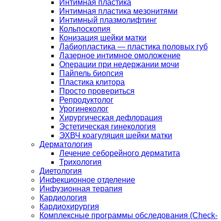
Интимная пластика
Интимная пластика мезонитями
Интимный плазмолифтинг
Кольпоскопия
Конизация шейки матки
Лабиопластика — пластика половых губ
Лазерное интимное омоложение
Операции при недержании мочи
Пайпель биопсия
Пластика клитора
Просто провериться
Репродуктолог
Урогинеколог
Хирургическая дефлорация
Эстетическая гинекология
ЭХВЧ коагуляция шейки матки
Дерматология
Лечение себорейного дерматита
Трихология
Диетология
Инфекционное отделение
Инфузионная терапия
Кардиология
Кардиохирургия
Комплексные программы обследования (Check-