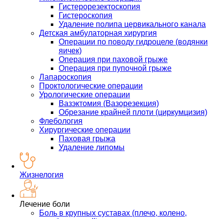
Гистерорезектоскопия
Гистероскопия
Удаление полипа цервикального канала
Детская амбулаторная хирургия
Операции по поводу гидроцеле (водянки
яичек)
Операция при паховой грыже
Операция при пупочной грыже
Лапароскопия
Проктологические операции
Урологические операции
Вазэктомия (Вазорезекция)
Обрезание крайней плоти (циркумцизия)
Флебология
Хирургические операции
Паховая грыжа
Удаление липомы
Жизнелогия
Лечение боли
Боль в крупных суставах (плечо, колено,