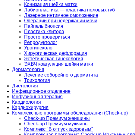
Конизация шейки матки
Лабиопластика — пластика половых губ
Лазерное интимное омоложение
Операции при недержании мочи
Пайпель биопсия
Пластика клитора
Просто провериться
Репродуктолог
Урогинеколог
Хирургическая дефлорация
Эстетическая гинекология
ЭХВЧ коагуляция шейки матки
Дерматология
Лечение себорейного дерматита
Трихология
Диетология
Инфекционное отделение
Инфузионная терапия
Кардиология
Кардиохирургия
Комплексные программы обследования (Check-up)
Check-up Премиум женщины
Check-up Премиум мужчины
Комплекс "В отпуск здоровым"
Комплексная программа Check-up Максимум для