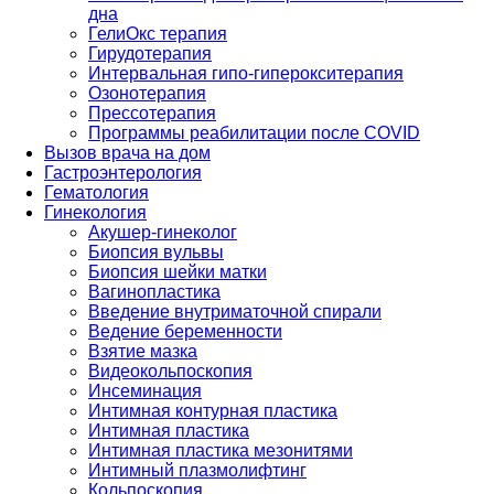
дна
ГелиОкс терапия
Гирудотерапия
Интервальная гипо-гиперокситерапия
Озонотерапия
Прессотерапия
Программы реабилитации после СOVID
Вызов врача на дом
Гастроэнтерология
Гематология
Гинекология
Акушер-гинеколог
Биопсия вульвы
Биопсия шейки матки
Вагинопластика
Введение внутриматочной спирали
Ведение беременности
Взятие мазка
Видеокольпоскопия
Инсеминация
Интимная контурная пластика
Интимная пластика
Интимная пластика мезонитями
Интимный плазмолифтинг
Кольпоскопия