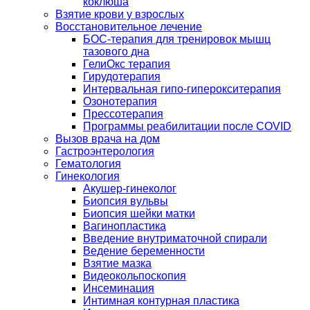
коклюша
Взятие крови у взрослых
Восстановительное лечение
БОС-терапия для тренировок мышц
тазового дна
ГелиОкс терапия
Гирудотерапия
Интервальная гипо-гиперокситерапия
Озонотерапия
Прессотерапия
Программы реабилитации после СOVID
Вызов врача на дом
Гастроэнтерология
Гематология
Гинекология
Акушер-гинеколог
Биопсия вульвы
Биопсия шейки матки
Вагинопластика
Введение внутриматочной спирали
Ведение беременности
Взятие мазка
Видеокольпоскопия
Инсеминация
Интимная контурная пластика