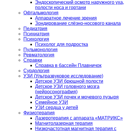
Эндоскопический осмотр наружного уха,
полости носа и гортани
Офтальмология
Аппаратное лечение зрения
Зондирование слёзно-носового канала
Педиатрия
Психиатрия
Психология
Психолог для подростка
Пульмонология
Ревматология
Справки
Справка в бассейн Плавничок
Сурдология
УЗИ (Ультразвуковое исследование)
Детское УЗИ брюшной полости
Детское УЗИ головного мозга
(нейросонография)
Детское УЗИ почек и мочевого пузыря
Семейное УЗИ
УЗИ сердца у детей
Физиотерапия
Лазеротерапия с аппарата «МАТРИКС»
Магнитолазерная терапия
Низкочастотная магнитная терапия с