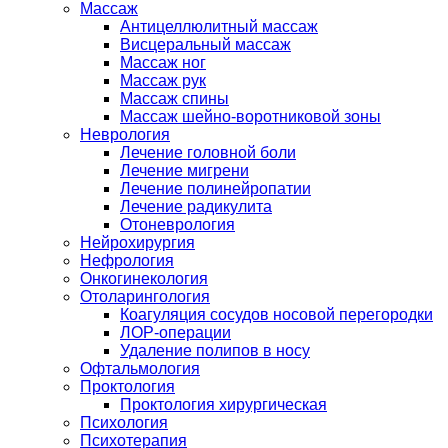
Массаж
Антицеллюлитный массаж
Висцеральный массаж
Массаж ног
Массаж рук
Массаж спины
Массаж шейно-воротниковой зоны
Неврология
Лечение головной боли
Лечение мигрени
Лечение полинейропатии
Лечение радикулита
Отоневрология
Нейрохирургия
Нефрология
Онкогинекология
Отоларингология
Коагуляция сосудов носовой перегородки
ЛОР-операции
Удаление полипов в носу
Офтальмология
Проктология
Проктология хирургическая
Психология
Психотерапия