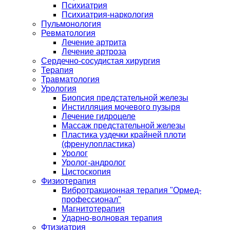
Психиатрия
Психиатрия-наркология
Пульмонология
Ревматология
Лечение артрита
Лечение артроза
Сердечно-сосудистая хирургия
Терапия
Травматология
Урология
Биопсия предстательной железы
Инстилляция мочевого пузыря
Лечение гидроцеле
Массаж предстательной железы
Пластика уздечки крайней плоти
(френулопластика)
Уролог
Уролог-андролог
Цистоскопия
Физиотерапия
Вибротракционная терапия "Ормед-
профессионал"
Магнитотерапия
Ударно-волновая терапия
Фтизиатрия