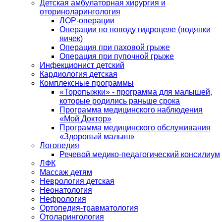
Детская амбулаторная хирургия и
оториноларингология
ЛОР-операции
Операции по поводу гидроцеле (водянки
яичек)
Операция при паховой грыже
Операция при пупочной грыже
Инфекционист детский
Кардиология детская
Комплексные программы
«Торопыжки» - программа для малышей,
которые родились раньше срока
Программа медицинского наблюдения
«Мой Доктор»
Программа медицинского обслуживания
«Здоровый малыш»
Логопедия
Речевой медико-педагогический консилиум
ЛФК
Массаж детям
Неврология детская
Неонатология
Нефрология
Ортопедия-травматология
Отоларингология