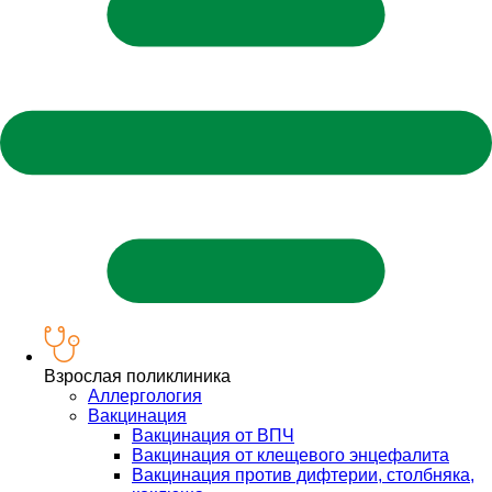
Взрослая поликлиника
Аллергология
Вакцинация
Вакцинация от ВПЧ
Вакцинация от клещевого энцефалита
Вакцинация против дифтерии, столбняка,