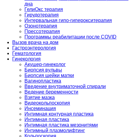
дна
ГелиОкс терапия
Гирудотерапия
Интервальная гипо-гиперокситерапия
Озонотерапия
Прессотерапия
Программы реабилитации после СOVID
Вызов врача на дом
Гастроэнтерология
Гематология
Гинекология
Акушер-гинеколог
Биопсия вульвы
Биопсия шейки матки
Вагинопластика
Введение внутриматочной спирали
Ведение беременности
Взятие мазка
Видеокольпоскопия
Инсеминация
Интимная контурная пластика
Интимная пластика
Интимная пластика мезонитями
Интимный плазмолифтинг
Кольпоскопия