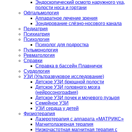
Эндоскопический осмотр наружного уха,
полости носа и гортани
Офтальмология
Аппаратное лечение зрения
Зондирование слёзно-носового канала
Педиатрия
Психиатрия
Психология
Психолог для подростка
Пульмонология
Ревматология
Справки
Справка в бассейн Плавничок
Сурдология
УЗИ (Ультразвуковое исследование)
Детское УЗИ брюшной полости
Детское УЗИ головного мозга
(нейросонография)
Детское УЗИ почек и мочевого пузыря
Семейное УЗИ
УЗИ сердца у детей
Физиотерапия
Лазеротерапия с аппарата «МАТРИКС»
Магнитолазерная терапия
Низкочастотная магнитная терапия с