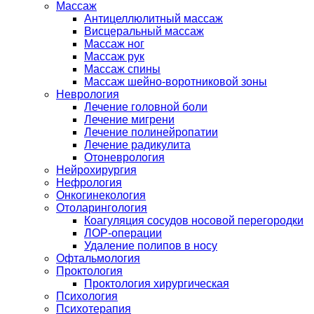
Массаж
Антицеллюлитный массаж
Висцеральный массаж
Массаж ног
Массаж рук
Массаж спины
Массаж шейно-воротниковой зоны
Неврология
Лечение головной боли
Лечение мигрени
Лечение полинейропатии
Лечение радикулита
Отоневрология
Нейрохирургия
Нефрология
Онкогинекология
Отоларингология
Коагуляция сосудов носовой перегородки
ЛОР-операции
Удаление полипов в носу
Офтальмология
Проктология
Проктология хирургическая
Психология
Психотерапия