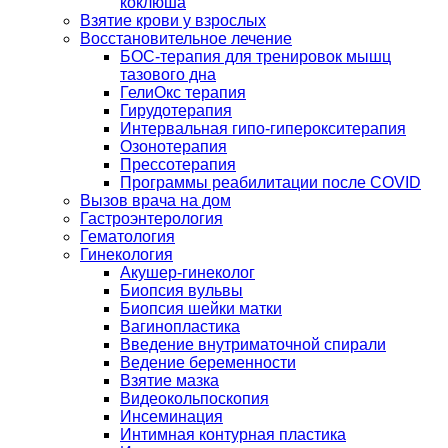
коклюша
Взятие крови у взрослых
Восстановительное лечение
БОС-терапия для тренировок мышц
тазового дна
ГелиОкс терапия
Гирудотерапия
Интервальная гипо-гиперокситерапия
Озонотерапия
Прессотерапия
Программы реабилитации после СOVID
Вызов врача на дом
Гастроэнтерология
Гематология
Гинекология
Акушер-гинеколог
Биопсия вульвы
Биопсия шейки матки
Вагинопластика
Введение внутриматочной спирали
Ведение беременности
Взятие мазка
Видеокольпоскопия
Инсеминация
Интимная контурная пластика