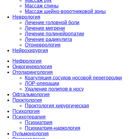
Массаж рук
Массаж спины
Массаж шейно-воротниковой зоны
Неврология
Лечение головной боли
Лечение мигрени
Лечение полинейропатии
Лечение радикулита
Отоневрология
Нейрохирургия
Нефрология
Онкогинекология
Отоларингология
Коагуляция сосудов носовой перегородки
ЛОР-операции
Удаление полипов в носу
Офтальмология
Проктология
Проктология хирургическая
Психология
Психотерапия
Психиатрия
Психиатрия-наркология
Пульмонология