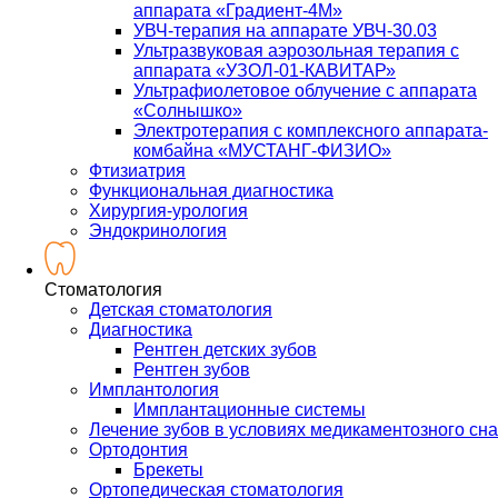
аппарата «Градиент-4М»
УВЧ-терапия на аппарате УВЧ-30.03
Ультразвуковая аэрозольная терапия с
аппарата «УЗОЛ-01-КАВИТАР»
Ультрафиолетовое облучение с аппарата
«Солнышко»
Электротерапия с комплексного аппарата-
комбайна «МУСТАНГ-ФИЗИО»
Фтизиатрия
Функциональная диагностика
Хирургия-урология
Эндокринология
Стоматология
Детская стоматология
Диагностика
Рентген детских зубов
Рентген зубов
Имплантология
Имплантационные системы
Лечение зубов в условиях медикаментозного сна
Ортодонтия
Брекеты
Ортопедическая стоматология