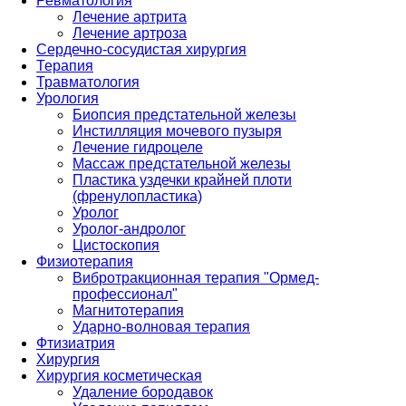
Ревматология
Лечение артрита
Лечение артроза
Сердечно-сосудистая хирургия
Терапия
Травматология
Урология
Биопсия предстательной железы
Инстилляция мочевого пузыря
Лечение гидроцеле
Массаж предстательной железы
Пластика уздечки крайней плоти
(френулопластика)
Уролог
Уролог-андролог
Цистоскопия
Физиотерапия
Вибротракционная терапия "Ормед-
профессионал"
Магнитотерапия
Ударно-волновая терапия
Фтизиатрия
Хирургия
Хирургия косметическая
Удаление бородавок