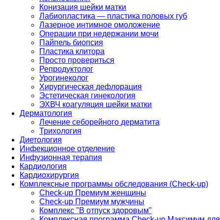
Конизация шейки матки
Лабиопластика — пластика половых губ
Лазерное интимное омоложение
Операции при недержании мочи
Пайпель биопсия
Пластика клитора
Просто провериться
Репродуктолог
Урогинеколог
Хирургическая дефлорация
Эстетическая гинекология
ЭХВЧ коагуляция шейки матки
Дерматология
Лечение себорейного дерматита
Трихология
Диетология
Инфекционное отделение
Инфузионная терапия
Кардиология
Кардиохирургия
Комплексные программы обследования (Check-up)
Check-up Премиум женщины
Check-up Премиум мужчины
Комплекс "В отпуск здоровым"
Комплексная программа Check-up Максимум для