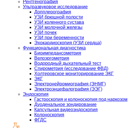
Рентгенография
Ультразвуковое исследование
Допплерография
УЗИ брюшной полости
УЗИ коленного сустава
УЗИ молочной железы
УЗИ почек
УЗИ при беременности
Эхокардиоскопия (УЗИ сердца)
Функциональная диагностика
Биоимпедансометрия
Велоэргометрия
Водородный дыхательный тест
Спирометрия (исследование ФВД)
Холтеровское мониторирование ЭКГ
ЭКГ
Электронейромиография (ЭНМГ)
Электроэнцефалография (ЭЭГ)
Эндоскопия
Гастроскопия и колоноскопия под наркозом
Дуоденальное зондирование
Капсульная видеоэндоскопия
Колоноскопия
ФГДС