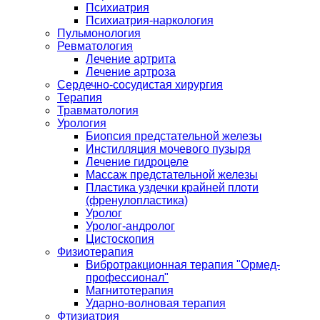
Психиатрия
Психиатрия-наркология
Пульмонология
Ревматология
Лечение артрита
Лечение артроза
Сердечно-сосудистая хирургия
Терапия
Травматология
Урология
Биопсия предстательной железы
Инстилляция мочевого пузыря
Лечение гидроцеле
Массаж предстательной железы
Пластика уздечки крайней плоти
(френулопластика)
Уролог
Уролог-андролог
Цистоскопия
Физиотерапия
Вибротракционная терапия "Ормед-
профессионал"
Магнитотерапия
Ударно-волновая терапия
Фтизиатрия