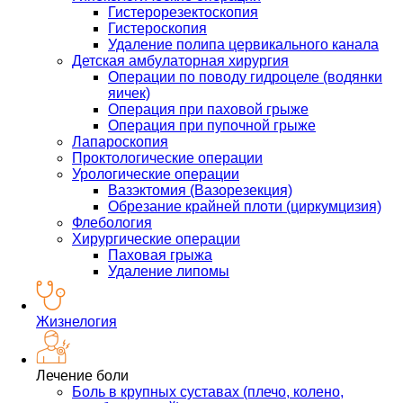
Гистерорезектоскопия
Гистероскопия
Удаление полипа цервикального канала
Детская амбулаторная хирургия
Операции по поводу гидроцеле (водянки
яичек)
Операция при паховой грыже
Операция при пупочной грыже
Лапароскопия
Проктологические операции
Урологические операции
Вазэктомия (Вазорезекция)
Обрезание крайней плоти (циркумцизия)
Флебология
Хирургические операции
Паховая грыжа
Удаление липомы
Жизнелогия
Лечение боли
Боль в крупных суставах (плечо, колено,