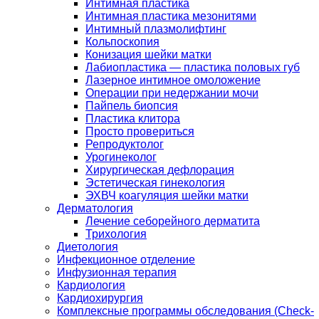
Интимная пластика
Интимная пластика мезонитями
Интимный плазмолифтинг
Кольпоскопия
Конизация шейки матки
Лабиопластика — пластика половых губ
Лазерное интимное омоложение
Операции при недержании мочи
Пайпель биопсия
Пластика клитора
Просто провериться
Репродуктолог
Урогинеколог
Хирургическая дефлорация
Эстетическая гинекология
ЭХВЧ коагуляция шейки матки
Дерматология
Лечение себорейного дерматита
Трихология
Диетология
Инфекционное отделение
Инфузионная терапия
Кардиология
Кардиохирургия
Комплексные программы обследования (Check-