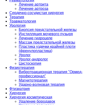
Ревматология
Лечение артрита
Лечение артроза
Сердечно-сосудистая хирургия
Терапия
Травматология
Урология
Биопсия предстательной железы
Инстилляция мочевого пузыря
Лечение гидроцеле
Массаж предстательной железы
Пластика уздечки крайней плоти
(френулопластика)
Уролог
Уролог-андролог
Цистоскопия
Физиотерапия
Вибротракционная терапия "Ормед-
профессионал"
Магнитотерапия
Ударно-волновая терапия
Фтизиатрия
Хирургия
Хирургия косметическая
Удаление бородавок