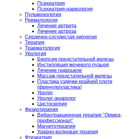
Психиатрия
Психиатрия-наркология
Пульмонология
Ревматология
Лечение артрита
Лечение артроза
Сердечно-сосудистая хирургия
Терапия
Травматология
Урология
Биопсия предстательной железы
Инстилляция мочевого пузыря
Лечение гидроцеле
Массаж предстательной железы
Пластика уздечки крайней плоти
(френулопластика)
Уролог
Уролог-андролог
Цистоскопия
Физиотерапия
Вибротракционная терапия "Ормед-
профессионал"
Магнитотерапия
Ударно-волновая терапия
Фтизиатрия