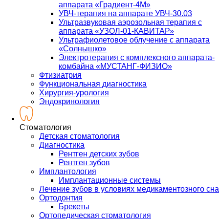
аппарата «Градиент-4М»
УВЧ-терапия на аппарате УВЧ-30.03
Ультразвуковая аэрозольная терапия с
аппарата «УЗОЛ-01-КАВИТАР»
Ультрафиолетовое облучение с аппарата
«Солнышко»
Электротерапия с комплексного аппарата-
комбайна «МУСТАНГ-ФИЗИО»
Фтизиатрия
Функциональная диагностика
Хирургия-урология
Эндокринология
Стоматология
Детская стоматология
Диагностика
Рентген детских зубов
Рентген зубов
Имплантология
Имплантационные системы
Лечение зубов в условиях медикаментозного сна
Ортодонтия
Брекеты
Ортопедическая стоматология