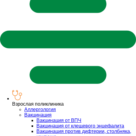
Взрослая поликлиника
Аллергология
Вакцинация
Вакцинация от ВПЧ
Вакцинация от клещевого энцефалита
Вакцинация против дифтерии, столбняка,