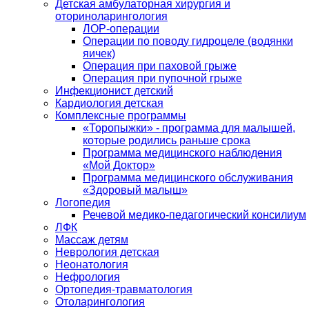
Детская амбулаторная хирургия и
оториноларингология
ЛОР-операции
Операции по поводу гидроцеле (водянки
яичек)
Операция при паховой грыже
Операция при пупочной грыже
Инфекционист детский
Кардиология детская
Комплексные программы
«Торопыжки» - программа для малышей,
которые родились раньше срока
Программа медицинского наблюдения
«Мой Доктор»
Программа медицинского обслуживания
«Здоровый малыш»
Логопедия
Речевой медико-педагогический консилиум
ЛФК
Массаж детям
Неврология детская
Неонатология
Нефрология
Ортопедия-травматология
Отоларингология