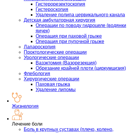
Гистерорезектоскопия
Гистероскопия
Удаление полипа цервикального канала
Детская амбулаторная хирургия
Операции по поводу гидроцеле (водянки
яичек)
Операция при паховой грыже
Операция при пупочной грыже
Лапароскопия
Проктологические операции
Урологические операции
Вазэктомия (Вазорезекция)
Обрезание крайней плоти (циркумцизия)
Флебология
Хирургические операции
Паховая грыжа
Удаление липомы
Жизнелогия
Лечение боли
Боль в крупных суставах (плечо, колено,