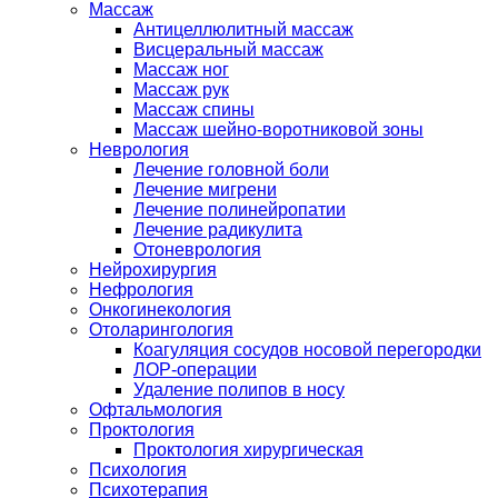
Массаж
Антицеллюлитный массаж
Висцеральный массаж
Массаж ног
Массаж рук
Массаж спины
Массаж шейно-воротниковой зоны
Неврология
Лечение головной боли
Лечение мигрени
Лечение полинейропатии
Лечение радикулита
Отоневрология
Нейрохирургия
Нефрология
Онкогинекология
Отоларингология
Коагуляция сосудов носовой перегородки
ЛОР-операции
Удаление полипов в носу
Офтальмология
Проктология
Проктология хирургическая
Психология
Психотерапия