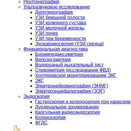
Рентгенография
Ультразвуковое исследование
Допплерография
УЗИ брюшной полости
УЗИ коленного сустава
УЗИ молочной железы
УЗИ почек
УЗИ при беременности
Эхокардиоскопия (УЗИ сердца)
Функциональная диагностика
Биоимпедансометрия
Велоэргометрия
Водородный дыхательный тест
Спирометрия (исследование ФВД)
Холтеровское мониторирование ЭКГ
ЭКГ
Электронейромиография (ЭНМГ)
Электроэнцефалография (ЭЭГ)
Эндоскопия
Гастроскопия и колоноскопия под наркозом
Дуоденальное зондирование
Капсульная видеоэндоскопия
Колоноскопия
ФГДС