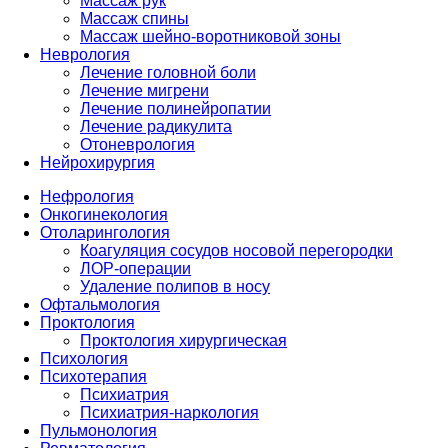
Массаж рук
Массаж спины
Массаж шейно-воротниковой зоны
Неврология
Лечение головной боли
Лечение мигрени
Лечение полинейропатии
Лечение радикулита
Отоневрология
Нейрохирургия
Нефрология
Онкогинекология
Отоларингология
Коагуляция сосудов носовой перегородки
ЛОР-операции
Удаление полипов в носу
Офтальмология
Проктология
Проктология хирургическая
Психология
Психотерапия
Психиатрия
Психиатрия-наркология
Пульмонология