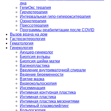
дна
ГелиОкс терапия
Гирудотерапия
Интервальная гипо-гиперокситерапия
Озонотерапия
Прессотерапия
Программы реабилитации после СOVID
Вызов врача на дом
Гастроэнтерология
Гематология
Гинекология
Акушер-гинеколог
Биопсия вульвы
Биопсия шейки матки
Вагинопластика
Введение внутриматочной спирали
Ведение беременности
Взятие мазка
Видеокольпоскопия
Инсеминация
Интимная контурная пластика
Интимная пластика
Интимная пластика мезонитями
Интимный плазмолифтинг
Кольпоскопия