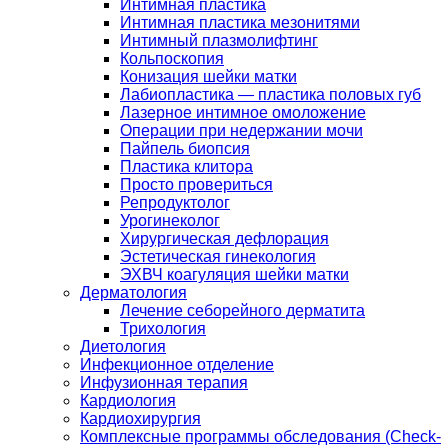
Интимная пластика
Интимная пластика мезонитями
Интимный плазмолифтинг
Кольпоскопия
Конизация шейки матки
Лабиопластика — пластика половых губ
Лазерное интимное омоложение
Операции при недержании мочи
Пайпель биопсия
Пластика клитора
Просто провериться
Репродуктолог
Урогинеколог
Хирургическая дефлорация
Эстетическая гинекология
ЭХВЧ коагуляция шейки матки
Дерматология
Лечение себорейного дерматита
Трихология
Диетология
Инфекционное отделение
Инфузионная терапия
Кардиология
Кардиохирургия
Комплексные программы обследования (Check-