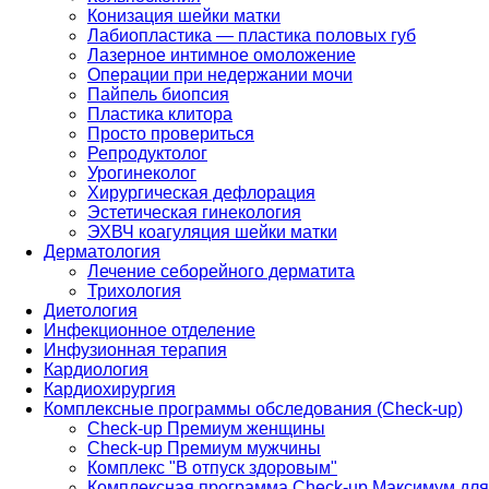
Конизация шейки матки
Лабиопластика — пластика половых губ
Лазерное интимное омоложение
Операции при недержании мочи
Пайпель биопсия
Пластика клитора
Просто провериться
Репродуктолог
Урогинеколог
Хирургическая дефлорация
Эстетическая гинекология
ЭХВЧ коагуляция шейки матки
Дерматология
Лечение себорейного дерматита
Трихология
Диетология
Инфекционное отделение
Инфузионная терапия
Кардиология
Кардиохирургия
Комплексные программы обследования (Check-up)
Check-up Премиум женщины
Check-up Премиум мужчины
Комплекс "В отпуск здоровым"
Комплексная программа Check-up Максимум для