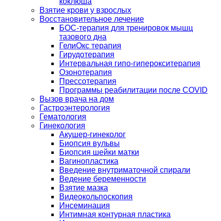
коклюша
Взятие крови у взрослых
Восстановительное лечение
БОС-терапия для тренировок мышц
тазового дна
ГелиОкс терапия
Гирудотерапия
Интервальная гипо-гиперокситерапия
Озонотерапия
Прессотерапия
Программы реабилитации после СOVID
Вызов врача на дом
Гастроэнтерология
Гематология
Гинекология
Акушер-гинеколог
Биопсия вульвы
Биопсия шейки матки
Вагинопластика
Введение внутриматочной спирали
Ведение беременности
Взятие мазка
Видеокольпоскопия
Инсеминация
Интимная контурная пластика