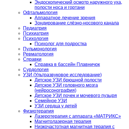
Эндоскопический осмотр наружного уха,
полости носа и гортани
Офтальмология
Аппаратное лечение зрения
Зондирование слёзно-носового канала
Педиатрия
Психиатрия
Психология
Психолог для подростка
Пульмонология
Ревматология
Справки
Справка в бассейн Плавничок
Сурдология
УЗИ (Ультразвуковое исследование)
Детское УЗИ брюшной полости
Детское УЗИ головного мозга
(нейросонография)
Детское УЗИ почек и мочевого пузыря
Семейное УЗИ
УЗИ сердца у детей
Физиотерапия
Лазеротерапия с аппарата «МАТРИКС»
Магнитолазерная терапия
Низкочастотная магнитная терапия с