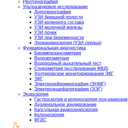
Рентгенография
Ультразвуковое исследование
Допплерография
УЗИ брюшной полости
УЗИ коленного сустава
УЗИ молочной железы
УЗИ почек
УЗИ при беременности
Эхокардиоскопия (УЗИ сердца)
Функциональная диагностика
Биоимпедансометрия
Велоэргометрия
Водородный дыхательный тест
Спирометрия (исследование ФВД)
Холтеровское мониторирование ЭКГ
ЭКГ
Электронейромиография (ЭНМГ)
Электроэнцефалография (ЭЭГ)
Эндоскопия
Гастроскопия и колоноскопия под наркозом
Дуоденальное зондирование
Капсульная видеоэндоскопия
Колоноскопия
ФГДС