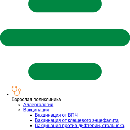
Взрослая поликлиника
Аллергология
Вакцинация
Вакцинация от ВПЧ
Вакцинация от клещевого энцефалита
Вакцинация против дифтерии, столбняка,