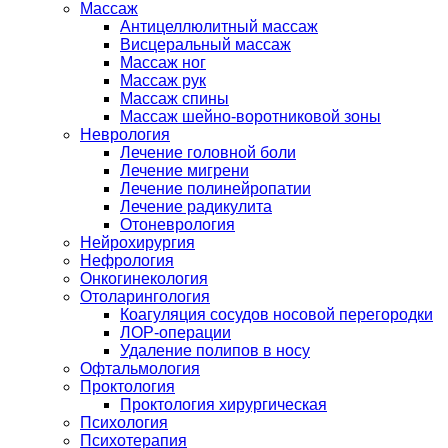
Массаж
Антицеллюлитный массаж
Висцеральный массаж
Массаж ног
Массаж рук
Массаж спины
Массаж шейно-воротниковой зоны
Неврология
Лечение головной боли
Лечение мигрени
Лечение полинейропатии
Лечение радикулита
Отоневрология
Нейрохирургия
Нефрология
Онкогинекология
Отоларингология
Коагуляция сосудов носовой перегородки
ЛОР-операции
Удаление полипов в носу
Офтальмология
Проктология
Проктология хирургическая
Психология
Психотерапия