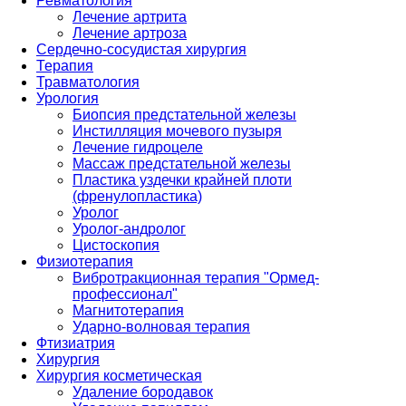
Ревматология
Лечение артрита
Лечение артроза
Сердечно-сосудистая хирургия
Терапия
Травматология
Урология
Биопсия предстательной железы
Инстилляция мочевого пузыря
Лечение гидроцеле
Массаж предстательной железы
Пластика уздечки крайней плоти
(френулопластика)
Уролог
Уролог-андролог
Цистоскопия
Физиотерапия
Вибротракционная терапия "Ормед-
профессионал"
Магнитотерапия
Ударно-волновая терапия
Фтизиатрия
Хирургия
Хирургия косметическая
Удаление бородавок