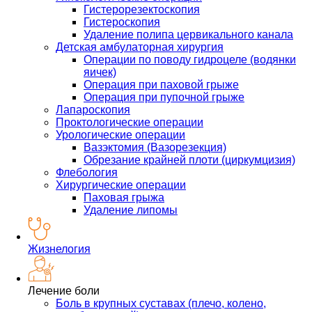
Гистерорезектоскопия
Гистероскопия
Удаление полипа цервикального канала
Детская амбулаторная хирургия
Операции по поводу гидроцеле (водянки
яичек)
Операция при паховой грыже
Операция при пупочной грыже
Лапароскопия
Проктологические операции
Урологические операции
Вазэктомия (Вазорезекция)
Обрезание крайней плоти (циркумцизия)
Флебология
Хирургические операции
Паховая грыжа
Удаление липомы
Жизнелогия
Лечение боли
Боль в крупных суставах (плечо, колено,