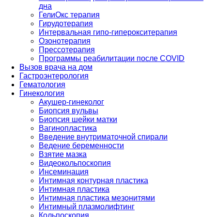
дна
ГелиОкс терапия
Гирудотерапия
Интервальная гипо-гиперокситерапия
Озонотерапия
Прессотерапия
Программы реабилитации после СOVID
Вызов врача на дом
Гастроэнтерология
Гематология
Гинекология
Акушер-гинеколог
Биопсия вульвы
Биопсия шейки матки
Вагинопластика
Введение внутриматочной спирали
Ведение беременности
Взятие мазка
Видеокольпоскопия
Инсеминация
Интимная контурная пластика
Интимная пластика
Интимная пластика мезонитями
Интимный плазмолифтинг
Кольпоскопия