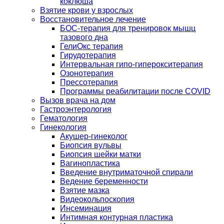
коклюша
Взятие крови у взрослых
Восстановительное лечение
БОС-терапия для тренировок мышц
тазового дна
ГелиОкс терапия
Гирудотерапия
Интервальная гипо-гиперокситерапия
Озонотерапия
Прессотерапия
Программы реабилитации после СOVID
Вызов врача на дом
Гастроэнтерология
Гематология
Гинекология
Акушер-гинеколог
Биопсия вульвы
Биопсия шейки матки
Вагинопластика
Введение внутриматочной спирали
Ведение беременности
Взятие мазка
Видеокольпоскопия
Инсеминация
Интимная контурная пластика