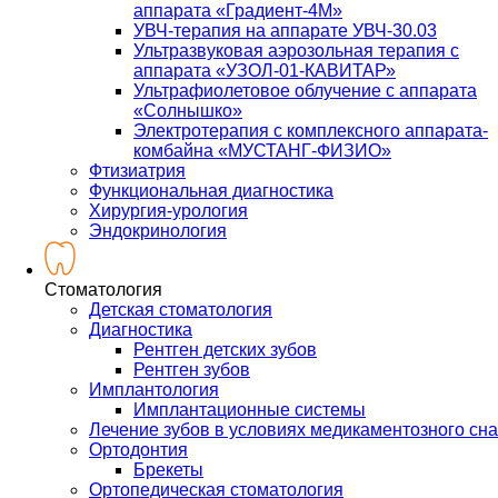
аппарата «Градиент-4М»
УВЧ-терапия на аппарате УВЧ-30.03
Ультразвуковая аэрозольная терапия с
аппарата «УЗОЛ-01-КАВИТАР»
Ультрафиолетовое облучение с аппарата
«Солнышко»
Электротерапия с комплексного аппарата-
комбайна «МУСТАНГ-ФИЗИО»
Фтизиатрия
Функциональная диагностика
Хирургия-урология
Эндокринология
Стоматология
Детская стоматология
Диагностика
Рентген детских зубов
Рентген зубов
Имплантология
Имплантационные системы
Лечение зубов в условиях медикаментозного сна
Ортодонтия
Брекеты
Ортопедическая стоматология