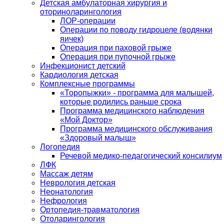
Детская амбулаторная хирургия и
оториноларингология
ЛОР-операции
Операции по поводу гидроцеле (водянки
яичек)
Операция при паховой грыже
Операция при пупочной грыже
Инфекционист детский
Кардиология детская
Комплексные программы
«Торопыжки» - программа для малышей,
которые родились раньше срока
Программа медицинского наблюдения
«Мой Доктор»
Программа медицинского обслуживания
«Здоровый малыш»
Логопедия
Речевой медико-педагогический консилиум
ЛФК
Массаж детям
Неврология детская
Неонатология
Нефрология
Ортопедия-травматология
Отоларингология