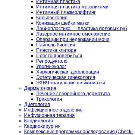
Интимная пластика
Интимная пластика мезонитями
Интимный плазмолифтинг
Кольпоскопия
Конизация шейки матки
Лабиопластика — пластика половых губ
Лазерное интимное омоложение
Операции при недержании мочи
Пайпель биопсия
Пластика клитора
Просто провериться
Репродуктолог
Урогинеколог
Хирургическая дефлорация
Эстетическая гинекология
ЭХВЧ коагуляция шейки матки
Дерматология
Лечение себорейного дерматита
Трихология
Диетология
Инфекционное отделение
Инфузионная терапия
Кардиология
Кардиохирургия
Комплексные программы обследования (Check-