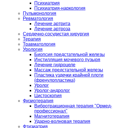
Психиатрия
Психиатрия-наркология
Пульмонология
Ревматология
Лечение артрита
Лечение артроза
Сердечно-сосудистая хирургия
Терапия
Травматология
Урология
Биопсия предстательной железы
Инстилляция мочевого пузыря
Лечение гидроцеле
Массаж предстательной железы
Пластика уздечки крайней плоти
(френулопластика)
Уролог
Уролог-андролог
Цистоскопия
Физиотерапия
Вибротракционная терапия "Ормед-
профессионал"
Магнитотерапия
Ударно-волновая терапия
Фтизиатрия