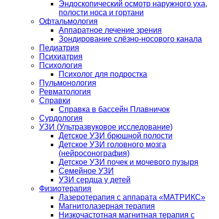
Эндоскопический осмотр наружного уха,
полости носа и гортани
Офтальмология
Аппаратное лечение зрения
Зондирование слёзно-носового канала
Педиатрия
Психиатрия
Психология
Психолог для подростка
Пульмонология
Ревматология
Справки
Справка в бассейн Плавничок
Сурдология
УЗИ (Ультразвуковое исследование)
Детское УЗИ брюшной полости
Детское УЗИ головного мозга
(нейросонография)
Детское УЗИ почек и мочевого пузыря
Семейное УЗИ
УЗИ сердца у детей
Физиотерапия
Лазеротерапия с аппарата «МАТРИКС»
Магнитолазерная терапия
Низкочастотная магнитная терапия с