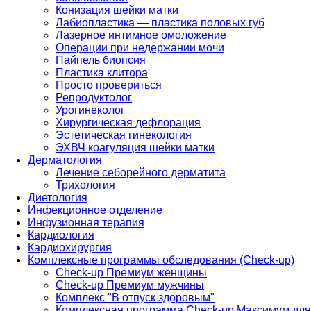
Конизация шейки матки
Лабиопластика — пластика половых губ
Лазерное интимное омоложение
Операции при недержании мочи
Пайпель биопсия
Пластика клитора
Просто провериться
Репродуктолог
Урогинеколог
Хирургическая дефлорация
Эстетическая гинекология
ЭХВЧ коагуляция шейки матки
Дерматология
Лечение себорейного дерматита
Трихология
Диетология
Инфекционное отделение
Инфузионная терапия
Кардиология
Кардиохирургия
Комплексные программы обследования (Check-up)
Check-up Премиум женщины
Check-up Премиум мужчины
Комплекс "В отпуск здоровым"
Комплексная программа Check-up Максимум для