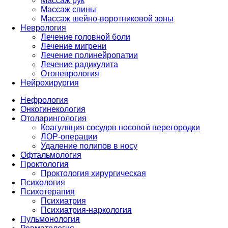
Массаж рук
Массаж спины
Массаж шейно-воротниковой зоны
Неврология
Лечение головной боли
Лечение мигрени
Лечение полинейропатии
Лечение радикулита
Отоневрология
Нейрохирургия
Нефрология
Онкогинекология
Отоларингология
Коагуляция сосудов носовой перегородки
ЛОР-операции
Удаление полипов в носу
Офтальмология
Проктология
Проктология хирургическая
Психология
Психотерапия
Психиатрия
Психиатрия-наркология
Пульмонология