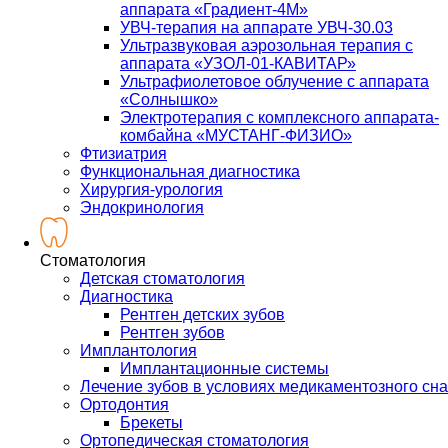
аппарата «Градиент-4М»
УВЧ-терапия на аппарате УВЧ-30.03
Ультразвуковая аэрозольная терапия с
аппарата «УЗОЛ-01-КАВИТАР»
Ультрафиолетовое облучение с аппарата
«Солнышко»
Электротерапия с комплексного аппарата-
комбайна «МУСТАНГ-ФИЗИО»
Фтизиатрия
Функциональная диагностика
Хирургия-урология
Эндокринология
Стоматология
Детская стоматология
Диагностика
Рентген детских зубов
Рентген зубов
Имплантология
Имплантационные системы
Лечение зубов в условиях медикаментозного сна
Ортодонтия
Брекеты
Ортопедическая стоматология