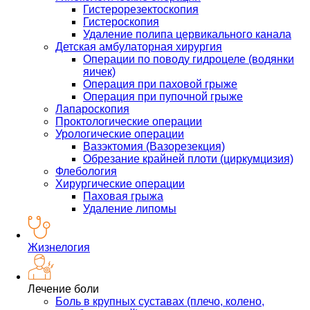
Гистерорезектоскопия
Гистероскопия
Удаление полипа цервикального канала
Детская амбулаторная хирургия
Операции по поводу гидроцеле (водянки
яичек)
Операция при паховой грыже
Операция при пупочной грыже
Лапароскопия
Проктологические операции
Урологические операции
Вазэктомия (Вазорезекция)
Обрезание крайней плоти (циркумцизия)
Флебология
Хирургические операции
Паховая грыжа
Удаление липомы
Жизнелогия
Лечение боли
Боль в крупных суставах (плечо, колено,