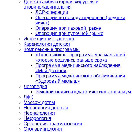
Детская амбулаторная хирургия и
оториноларингология
ЛОР-операции
Операции по поводу гидроцеле (водянки
яичек)
Операция при паховой грыже
Операция при пупочной грыже
Инфекционист детский
Кардиология детская
Комплексные программы
«Торопыжки» - программа для малышей,
которые родились раньше срока
Программа медицинского наблюдения
«Мой Доктор»
Программа медицинского обслуживания
«Здоровый малыш»
Логопедия
Речевой медико-педагогический консилиум
ЛФК
Массаж детям
Неврология детская
Неонатология
Нефрология
Ортопедия-травматология
Отоларингология