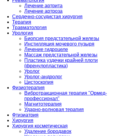
Ревматология
Лечение артрита
Лечение артроза
Сердечно-сосудистая хирургия
Терапия
Травматология
Урология
Биопсия предстательной железы
Инстилляция мочевого пузыря
Лечение гидроцеле
Массаж предстательной железы
Пластика уздечки крайней плоти
(френулопластика)
Уролог
Уролог-андролог
Цистоскопия
Физиотерапия
Вибротракционная терапия "Ормед-
профессионал"
Магнитотерапия
Ударно-волновая терапия
Фтизиатрия
Хирургия
Хирургия косметическая
Удаление бородавок