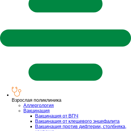
Взрослая поликлиника
Аллергология
Вакцинация
Вакцинация от ВПЧ
Вакцинация от клещевого энцефалита
Вакцинация против дифтерии, столбняка,