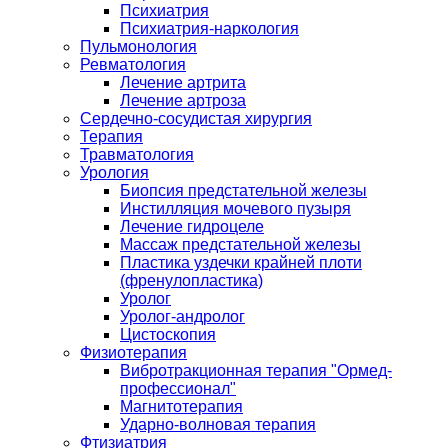
Психиатрия
Психиатрия-наркология
Пульмонология
Ревматология
Лечение артрита
Лечение артроза
Сердечно-сосудистая хирургия
Терапия
Травматология
Урология
Биопсия предстательной железы
Инстилляция мочевого пузыря
Лечение гидроцеле
Массаж предстательной железы
Пластика уздечки крайней плоти
(френулопластика)
Уролог
Уролог-андролог
Цистоскопия
Физиотерапия
Вибротракционная терапия "Ормед-
профессионал"
Магнитотерапия
Ударно-волновая терапия
Фтизиатрия