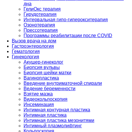
дна
ГелиОкс терапия
Гирудотерапия
Интервальная гипо-гиперокситерапия
Озонотерапия
Прессотерапия
Программы реабилитации после СOVID
Вызов врача на дом
Гастроэнтерология
Гематология
Гинекология
Акушер-гинеколог
Биопсия вульвы
Биопсия шейки матки
Вагинопластика
Введение внутриматочной спирали
Ведение беременности
Взятие мазка
Видеокольпоскопия
Инсеминация
Интимная контурная пластика
Интимная пластика
Интимная пластика мезонитями
Интимный плазмолифтинг
Кольпоскопия