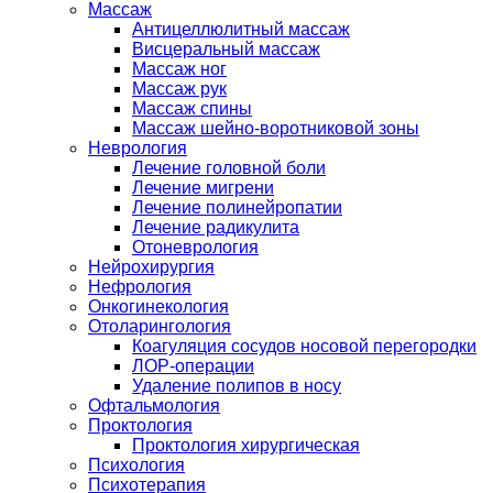
Массаж
Антицеллюлитный массаж
Висцеральный массаж
Массаж ног
Массаж рук
Массаж спины
Массаж шейно-воротниковой зоны
Неврология
Лечение головной боли
Лечение мигрени
Лечение полинейропатии
Лечение радикулита
Отоневрология
Нейрохирургия
Нефрология
Онкогинекология
Отоларингология
Коагуляция сосудов носовой перегородки
ЛОР-операции
Удаление полипов в носу
Офтальмология
Проктология
Проктология хирургическая
Психология
Психотерапия