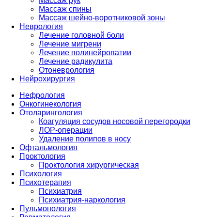
Массаж рук
Массаж спины
Массаж шейно-воротниковой зоны
Неврология
Лечение головной боли
Лечение мигрени
Лечение полинейропатии
Лечение радикулита
Отоневрология
Нейрохирургия
Нефрология
Онкогинекология
Отоларингология
Коагуляция сосудов носовой перегородки
ЛОР-операции
Удаление полипов в носу
Офтальмология
Проктология
Проктология хирургическая
Психология
Психотерапия
Психиатрия
Психиатрия-наркология
Пульмонология