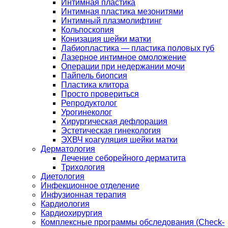
Интимная пластика
Интимная пластика мезонитями
Интимный плазмолифтинг
Кольпоскопия
Конизация шейки матки
Лабиопластика — пластика половых губ
Лазерное интимное омоложение
Операции при недержании мочи
Пайпель биопсия
Пластика клитора
Просто провериться
Репродуктолог
Урогинеколог
Хирургическая дефлорация
Эстетическая гинекология
ЭХВЧ коагуляция шейки матки
Дерматология
Лечение себорейного дерматита
Трихология
Диетология
Инфекционное отделение
Инфузионная терапия
Кардиология
Кардиохирургия
Комплексные программы обследования (Check-