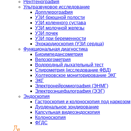
Рентгенография
Ультразвуковое исследование
Допплерография
УЗИ брюшной полости
УЗИ коленного сустава
УЗИ молочной железы
УЗИ почек
УЗИ при беременности
Эхокардиоскопия (УЗИ сердца)
Функциональная диагностика
Биоимпедансометрия
Велоэргометрия
Водородный дыхательный тест
Спирометрия (исследование ФВД)
Холтеровское мониторирование ЭКГ
ЭКГ
Электронейромиография (ЭНМГ)
Электроэнцефалография (ЭЭГ)
Эндоскопия
Гастроскопия и колоноскопия под наркозом
Дуоденальное зондирование
Капсульная видеоэндоскопия
Колоноскопия
ФГДС