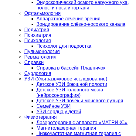
Эндоскопический осмотр наружного уха,
полости носа и гортани
Офтальмология
Аппаратное лечение зрения
Зондирование слёзно-носового канала
Педиатрия
Психиатрия
Психология
Психолог для подростка
Пульмонология
Ревматология
Справки
Справка в бассейн Плавничок
Сурдология
УЗИ (Ультразвуковое исследование)
Детское УЗИ брюшной полости
Детское УЗИ головного мозга
(нейросонография)
Детское УЗИ почек и мочевого пузыря
Семейное УЗИ
УЗИ сердца у детей
Физиотерапия
Лазеротерапия с аппарата «МАТРИКС»
Магнитолазерная терапия
Низкочастотная магнитная терапия с