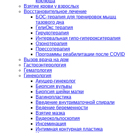
коклюша
Взятие крови у взрослых
Восстановительное лечение
БОС-терапия для тренировок мышц
тазового дна
ГелиОкс терапия
Гирудотерапия
Интервальная гипо-гиперокситерапия
Озонотерапия
Прессотерапия
Программы реабилитации после СOVID
Вызов врача на дом
Гастроэнтерология
Гематология
Гинекология
Акушер-гинеколог
Биопсия вульвы
Биопсия шейки матки
Вагинопластика
Введение внутриматочной спирали
Ведение беременности
Взятие мазка
Видеокольпоскопия
Инсеминация
Интимная контурная пластика