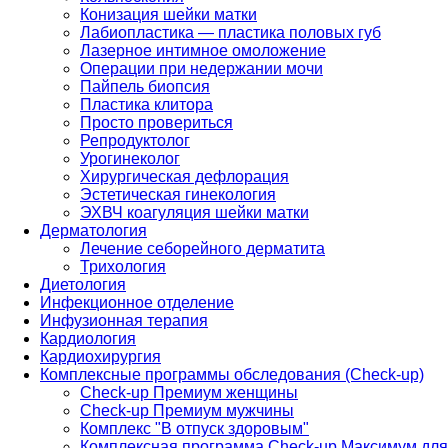
Конизация шейки матки
Лабиопластика — пластика половых губ
Лазерное интимное омоложение
Операции при недержании мочи
Пайпель биопсия
Пластика клитора
Просто провериться
Репродуктолог
Урогинеколог
Хирургическая дефлорация
Эстетическая гинекология
ЭХВЧ коагуляция шейки матки
Дерматология
Лечение себорейного дерматита
Трихология
Диетология
Инфекционное отделение
Инфузионная терапия
Кардиология
Кардиохирургия
Комплексные программы обследования (Check-up)
Check-up Премиум женщины
Check-up Премиум мужчины
Комплекс "В отпуск здоровым"
Комплексная программа Check-up Максимум для