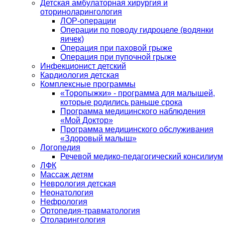
Детская амбулаторная хирургия и
оториноларингология
ЛОР-операции
Операции по поводу гидроцеле (водянки
яичек)
Операция при паховой грыже
Операция при пупочной грыже
Инфекционист детский
Кардиология детская
Комплексные программы
«Торопыжки» - программа для малышей,
которые родились раньше срока
Программа медицинского наблюдения
«Мой Доктор»
Программа медицинского обслуживания
«Здоровый малыш»
Логопедия
Речевой медико-педагогический консилиум
ЛФК
Массаж детям
Неврология детская
Неонатология
Нефрология
Ортопедия-травматология
Отоларингология