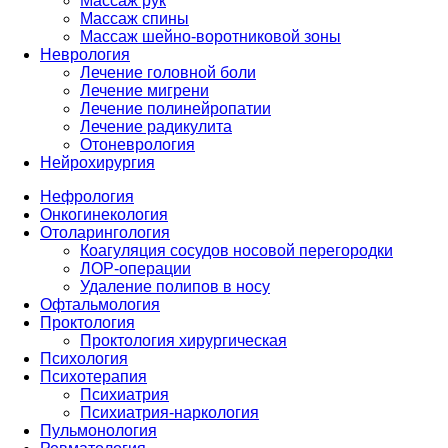
Массаж рук
Массаж спины
Массаж шейно-воротниковой зоны
Неврология
Лечение головной боли
Лечение мигрени
Лечение полинейропатии
Лечение радикулита
Отоневрология
Нейрохирургия
Нефрология
Онкогинекология
Отоларингология
Коагуляция сосудов носовой перегородки
ЛОР-операции
Удаление полипов в носу
Офтальмология
Проктология
Проктология хирургическая
Психология
Психотерапия
Психиатрия
Психиатрия-наркология
Пульмонология