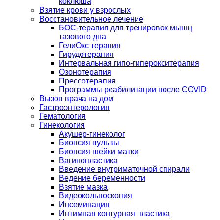
коклюша
Взятие крови у взрослых
Восстановительное лечение
БОС-терапия для тренировок мышц
тазового дна
ГелиОкс терапия
Гирудотерапия
Интервальная гипо-гиперокситерапия
Озонотерапия
Прессотерапия
Программы реабилитации после СOVID
Вызов врача на дом
Гастроэнтерология
Гематология
Гинекология
Акушер-гинеколог
Биопсия вульвы
Биопсия шейки матки
Вагинопластика
Введение внутриматочной спирали
Ведение беременности
Взятие мазка
Видеокольпоскопия
Инсеминация
Интимная контурная пластика