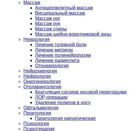
Массаж
Антицеллюлитный массаж
Висцеральный массаж
Массаж ног
Массаж рук
Массаж спины
Массаж шейно-воротниковой зоны
Неврология
Лечение головной боли
Лечение мигрени
Лечение полинейропатии
Лечение радикулита
Отоневрология
Нейрохирургия
Нефрология
Онкогинекология
Отоларингология
Коагуляция сосудов носовой перегородки
ЛОР-операции
Удаление полипов в носу
Офтальмология
Проктология
Проктология хирургическая
Психология
Психотерапия