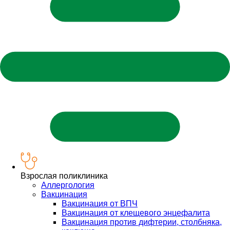
Взрослая поликлиника
Аллергология
Вакцинация
Вакцинация от ВПЧ
Вакцинация от клещевого энцефалита
Вакцинация против дифтерии, столбняка,