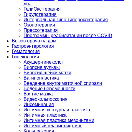
дна
ГелиОкс терапия
Гирудотерапия
Интервальная гипо-гиперокситерапия
Озонотерапия
Прессотерапия
Программы реабилитации после СOVID
Вызов врача на дом
Гастроэнтерология
Гематология
Гинекология
Акушер-гинеколог
Биопсия вульвы
Биопсия шейки матки
Вагинопластика
Введение внутриматочной спирали
Ведение беременности
Взятие мазка
Видеокольпоскопия
Инсеминация
Интимная контурная пластика
Интимная пластика
Интимная пластика мезонитями
Интимный плазмолифтинг
Кольпоскопия