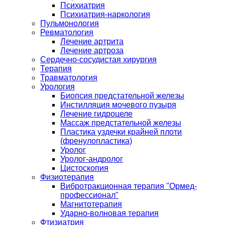
Психиатрия
Психиатрия-наркология
Пульмонология
Ревматология
Лечение артрита
Лечение артроза
Сердечно-сосудистая хирургия
Терапия
Травматология
Урология
Биопсия предстательной железы
Инстилляция мочевого пузыря
Лечение гидроцеле
Массаж предстательной железы
Пластика уздечки крайней плоти
(френулопластика)
Уролог
Уролог-андролог
Цистоскопия
Физиотерапия
Вибротракционная терапия "Ормед-
профессионал"
Магнитотерапия
Ударно-волновая терапия
Фтизиатрия