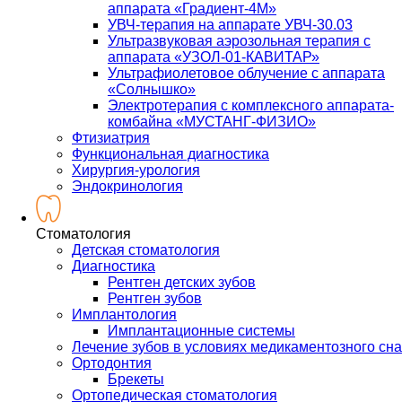
аппарата «Градиент-4М»
УВЧ-терапия на аппарате УВЧ-30.03
Ультразвуковая аэрозольная терапия с
аппарата «УЗОЛ-01-КАВИТАР»
Ультрафиолетовое облучение с аппарата
«Солнышко»
Электротерапия с комплексного аппарата-
комбайна «МУСТАНГ-ФИЗИО»
Фтизиатрия
Функциональная диагностика
Хирургия-урология
Эндокринология
Стоматология
Детская стоматология
Диагностика
Рентген детских зубов
Рентген зубов
Имплантология
Имплантационные системы
Лечение зубов в условиях медикаментозного сна
Ортодонтия
Брекеты
Ортопедическая стоматология