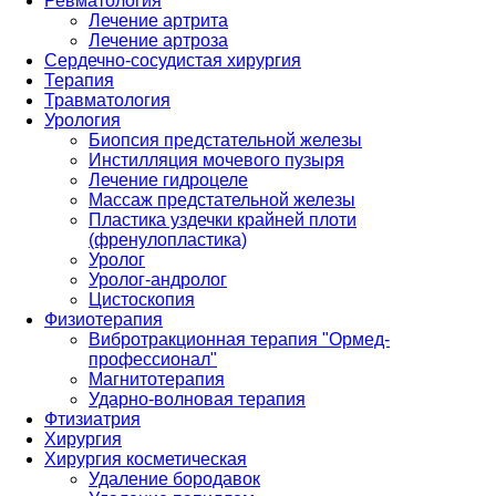
Ревматология
Лечение артрита
Лечение артроза
Сердечно-сосудистая хирургия
Терапия
Травматология
Урология
Биопсия предстательной железы
Инстилляция мочевого пузыря
Лечение гидроцеле
Массаж предстательной железы
Пластика уздечки крайней плоти
(френулопластика)
Уролог
Уролог-андролог
Цистоскопия
Физиотерапия
Вибротракционная терапия "Ормед-
профессионал"
Магнитотерапия
Ударно-волновая терапия
Фтизиатрия
Хирургия
Хирургия косметическая
Удаление бородавок