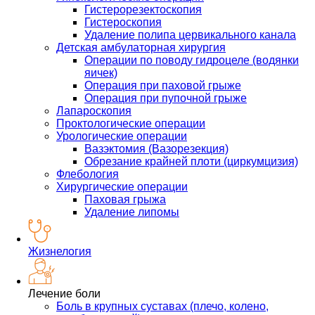
Гистерорезектоскопия
Гистероскопия
Удаление полипа цервикального канала
Детская амбулаторная хирургия
Операции по поводу гидроцеле (водянки
яичек)
Операция при паховой грыже
Операция при пупочной грыже
Лапароскопия
Проктологические операции
Урологические операции
Вазэктомия (Вазорезекция)
Обрезание крайней плоти (циркумцизия)
Флебология
Хирургические операции
Паховая грыжа
Удаление липомы
Жизнелогия
Лечение боли
Боль в крупных суставах (плечо, колено,