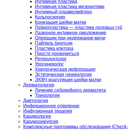
Интимная пластика
Интимная пластика мезонитями
Интимный плазмолифтинг
Кольпоскопия
Конизация шейки матки
Лабиопластика — пластика половых губ
Лазерное интимное омоложение
Операции при недержании мочи
Пайпель биопсия
Пластика клитора
Просто провериться
Репродуктолог
Урогинеколог
Хирургическая дефлорация
Эстетическая гинекология
ЭХВЧ коагуляция шейки матки
Дерматология
Лечение себорейного дерматита
Трихология
Диетология
Инфекционное отделение
Инфузионная терапия
Кардиология
Кардиохирургия
Комплексные программы обследования (Check-