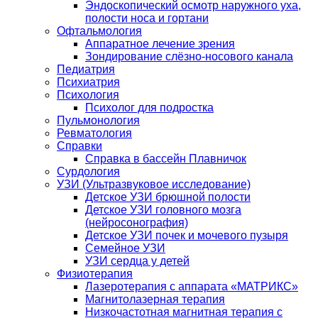
Эндоскопический осмотр наружного уха,
полости носа и гортани
Офтальмология
Аппаратное лечение зрения
Зондирование слёзно-носового канала
Педиатрия
Психиатрия
Психология
Психолог для подростка
Пульмонология
Ревматология
Справки
Справка в бассейн Плавничок
Сурдология
УЗИ (Ультразвуковое исследование)
Детское УЗИ брюшной полости
Детское УЗИ головного мозга
(нейросонография)
Детское УЗИ почек и мочевого пузыря
Семейное УЗИ
УЗИ сердца у детей
Физиотерапия
Лазеротерапия с аппарата «МАТРИКС»
Магнитолазерная терапия
Низкочастотная магнитная терапия с