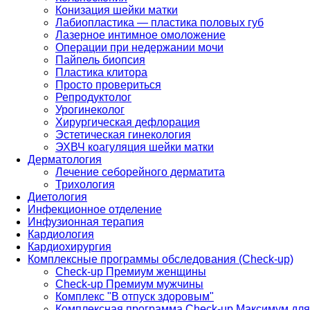
Конизация шейки матки
Лабиопластика — пластика половых губ
Лазерное интимное омоложение
Операции при недержании мочи
Пайпель биопсия
Пластика клитора
Просто провериться
Репродуктолог
Урогинеколог
Хирургическая дефлорация
Эстетическая гинекология
ЭХВЧ коагуляция шейки матки
Дерматология
Лечение себорейного дерматита
Трихология
Диетология
Инфекционное отделение
Инфузионная терапия
Кардиология
Кардиохирургия
Комплексные программы обследования (Check-up)
Check-up Премиум женщины
Check-up Премиум мужчины
Комплекс "В отпуск здоровым"
Комплексная программа Check-up Максимум для