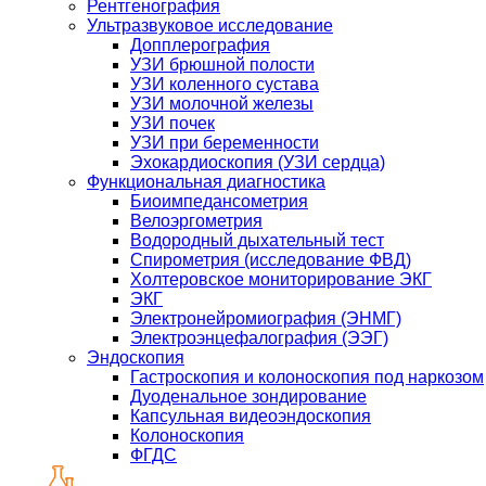
Рентгенография
Ультразвуковое исследование
Допплерография
УЗИ брюшной полости
УЗИ коленного сустава
УЗИ молочной железы
УЗИ почек
УЗИ при беременности
Эхокардиоскопия (УЗИ сердца)
Функциональная диагностика
Биоимпедансометрия
Велоэргометрия
Водородный дыхательный тест
Спирометрия (исследование ФВД)
Холтеровское мониторирование ЭКГ
ЭКГ
Электронейромиография (ЭНМГ)
Электроэнцефалография (ЭЭГ)
Эндоскопия
Гастроскопия и колоноскопия под наркозом
Дуоденальное зондирование
Капсульная видеоэндоскопия
Колоноскопия
ФГДС