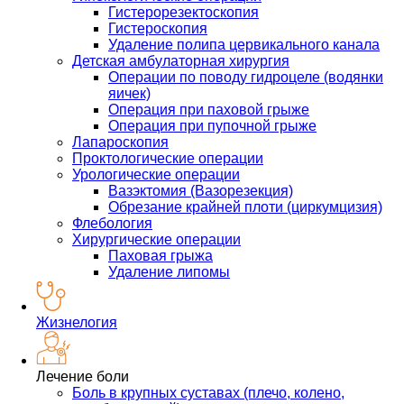
Гистерорезектоскопия
Гистероскопия
Удаление полипа цервикального канала
Детская амбулаторная хирургия
Операции по поводу гидроцеле (водянки
яичек)
Операция при паховой грыже
Операция при пупочной грыже
Лапароскопия
Проктологические операции
Урологические операции
Вазэктомия (Вазорезекция)
Обрезание крайней плоти (циркумцизия)
Флебология
Хирургические операции
Паховая грыжа
Удаление липомы
Жизнелогия
Лечение боли
Боль в крупных суставах (плечо, колено,