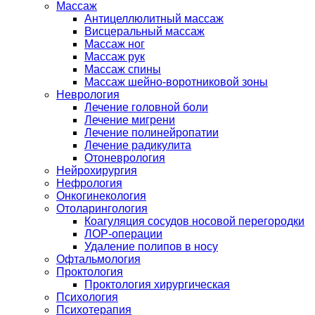
Массаж
Антицеллюлитный массаж
Висцеральный массаж
Массаж ног
Массаж рук
Массаж спины
Массаж шейно-воротниковой зоны
Неврология
Лечение головной боли
Лечение мигрени
Лечение полинейропатии
Лечение радикулита
Отоневрология
Нейрохирургия
Нефрология
Онкогинекология
Отоларингология
Коагуляция сосудов носовой перегородки
ЛОР-операции
Удаление полипов в носу
Офтальмология
Проктология
Проктология хирургическая
Психология
Психотерапия