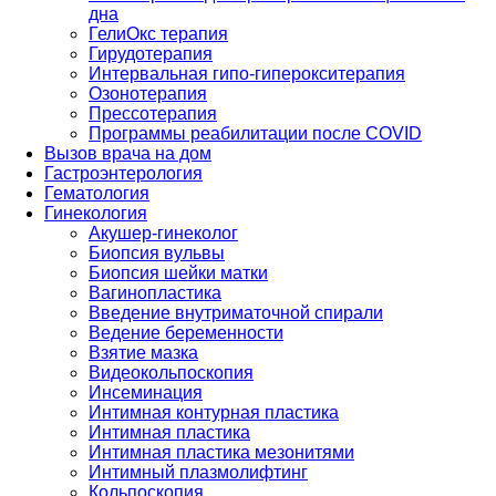
дна
ГелиОкс терапия
Гирудотерапия
Интервальная гипо-гиперокситерапия
Озонотерапия
Прессотерапия
Программы реабилитации после СOVID
Вызов врача на дом
Гастроэнтерология
Гематология
Гинекология
Акушер-гинеколог
Биопсия вульвы
Биопсия шейки матки
Вагинопластика
Введение внутриматочной спирали
Ведение беременности
Взятие мазка
Видеокольпоскопия
Инсеминация
Интимная контурная пластика
Интимная пластика
Интимная пластика мезонитями
Интимный плазмолифтинг
Кольпоскопия