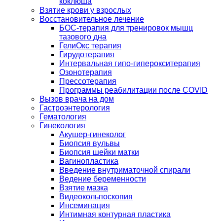
коклюша
Взятие крови у взрослых
Восстановительное лечение
БОС-терапия для тренировок мышц
тазового дна
ГелиОкс терапия
Гирудотерапия
Интервальная гипо-гиперокситерапия
Озонотерапия
Прессотерапия
Программы реабилитации после СOVID
Вызов врача на дом
Гастроэнтерология
Гематология
Гинекология
Акушер-гинеколог
Биопсия вульвы
Биопсия шейки матки
Вагинопластика
Введение внутриматочной спирали
Ведение беременности
Взятие мазка
Видеокольпоскопия
Инсеминация
Интимная контурная пластика