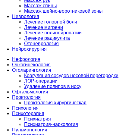
Массаж рук
Массаж спины
Массаж шейно-воротниковой зоны
Неврология
Лечение головной боли
Лечение мигрени
Лечение полинейропатии
Лечение радикулита
Отоневрология
Нейрохирургия
Нефрология
Онкогинекология
Отоларингология
Коагуляция сосудов носовой перегородки
ЛОР-операции
Удаление полипов в носу
Офтальмология
Проктология
Проктология хирургическая
Психология
Психотерапия
Психиатрия
Психиатрия-наркология
Пульмонология