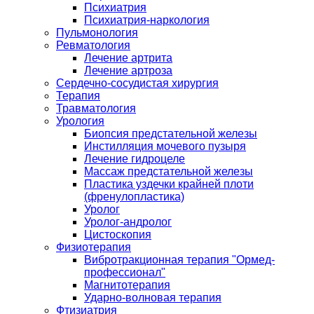
Психиатрия
Психиатрия-наркология
Пульмонология
Ревматология
Лечение артрита
Лечение артроза
Сердечно-сосудистая хирургия
Терапия
Травматология
Урология
Биопсия предстательной железы
Инстилляция мочевого пузыря
Лечение гидроцеле
Массаж предстательной железы
Пластика уздечки крайней плоти
(френулопластика)
Уролог
Уролог-андролог
Цистоскопия
Физиотерапия
Вибротракционная терапия "Ормед-
профессионал"
Магнитотерапия
Ударно-волновая терапия
Фтизиатрия