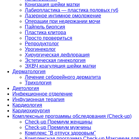
Конизация шейки матки
Лабиопластика — пластика половых губ
Лазерное интимное омоложение
Операции при недержании мочи
Пайпель биопсия
Пластика клитора
Просто провериться
Репродуктолог
Урогинеколог
Хирургическая дефлорация
Эстетическая гинекология
ЭХВЧ коагуляция шейки матки
Дерматология
Лечение себорейного дерматита
Трихология
Диетология
Инфекционное отделение
Инфузионная терапия
Кардиология
Кардиохирургия
Комплексные программы обследования (Check-up)
Check-up Премиум женщины
Check-up Премиум мужчины
Комплекс "В отпуск здоровым"
Комплексная программа Check-up Максимум для