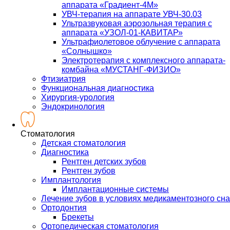
аппарата «Градиент-4М»
УВЧ-терапия на аппарате УВЧ-30.03
Ультразвуковая аэрозольная терапия с
аппарата «УЗОЛ-01-КАВИТАР»
Ультрафиолетовое облучение с аппарата
«Солнышко»
Электротерапия с комплексного аппарата-
комбайна «МУСТАНГ-ФИЗИО»
Фтизиатрия
Функциональная диагностика
Хирургия-урология
Эндокринология
Стоматология
Детская стоматология
Диагностика
Рентген детских зубов
Рентген зубов
Имплантология
Имплантационные системы
Лечение зубов в условиях медикаментозного сна
Ортодонтия
Брекеты
Ортопедическая стоматология