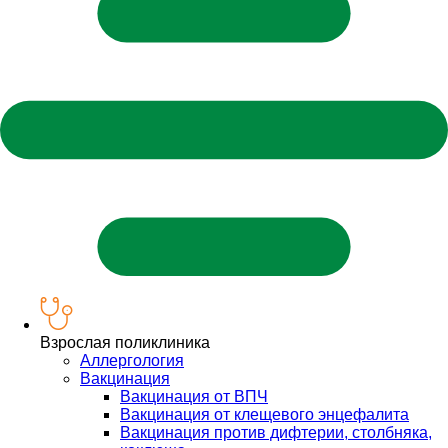
Взрослая поликлиника
Аллергология
Вакцинация
Вакцинация от ВПЧ
Вакцинация от клещевого энцефалита
Вакцинация против дифтерии, столбняка,