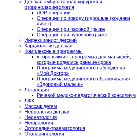
Детская амбулаторная хирургия и
оториноларингология
ЛОР-операции
Операции по поводу гидроцеле (водянки
яичек)
Операция при паховой грыже
Операция при пупочной грыже
Инфекционист детский
Кардиология детская
Комплексные программы
«Торопыжки» - программа для малышей,
которые родились раньше срока
Программа медицинского наблюдения
«Мой Доктор»
Программа медицинского обслуживания
«Здоровый малыш»
Логопедия
Речевой медико-педагогический консилиум
ЛФК
Массаж детям
Неврология детская
Неонатология
Нефрология
Ортопедия-травматология
Отоларингология