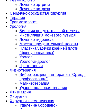
Ревматология
Лечение артрита
Лечение артроза
Сердечно-сосудистая хирургия
Терапия
Травматология
Урология
Биопсия предстательной железы
Инстилляция мочевого пузыря
Лечение гидроцеле
Массаж предстательной железы
Пластика уздечки крайней плоти
(френулопластика)
Уролог
Уролог-андролог
Цистоскопия
Физиотерапия
Вибротракционная терапия "Ормед-
профессионал"
Магнитотерапия
Ударно-волновая терапия
Фтизиатрия
Хирургия
Хирургия косметическая
Удаление бородавок