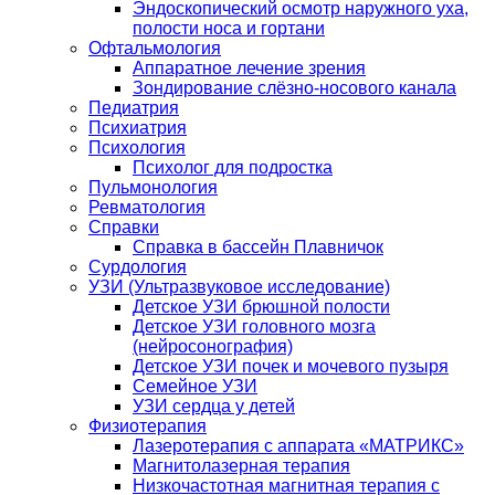
Эндоскопический осмотр наружного уха,
полости носа и гортани
Офтальмология
Аппаратное лечение зрения
Зондирование слёзно-носового канала
Педиатрия
Психиатрия
Психология
Психолог для подростка
Пульмонология
Ревматология
Справки
Справка в бассейн Плавничок
Сурдология
УЗИ (Ультразвуковое исследование)
Детское УЗИ брюшной полости
Детское УЗИ головного мозга
(нейросонография)
Детское УЗИ почек и мочевого пузыря
Семейное УЗИ
УЗИ сердца у детей
Физиотерапия
Лазеротерапия с аппарата «МАТРИКС»
Магнитолазерная терапия
Низкочастотная магнитная терапия с