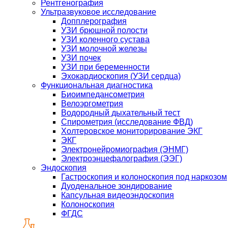
Рентгенография
Ультразвуковое исследование
Допплерография
УЗИ брюшной полости
УЗИ коленного сустава
УЗИ молочной железы
УЗИ почек
УЗИ при беременности
Эхокардиоскопия (УЗИ сердца)
Функциональная диагностика
Биоимпедансометрия
Велоэргометрия
Водородный дыхательный тест
Спирометрия (исследование ФВД)
Холтеровское мониторирование ЭКГ
ЭКГ
Электронейромиография (ЭНМГ)
Электроэнцефалография (ЭЭГ)
Эндоскопия
Гастроскопия и колоноскопия под наркозом
Дуоденальное зондирование
Капсульная видеоэндоскопия
Колоноскопия
ФГДС