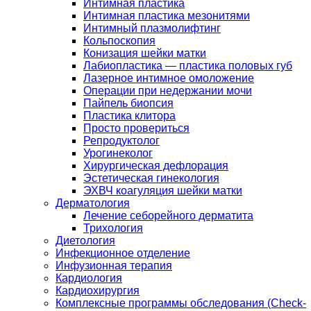
Интимная пластика
Интимная пластика мезонитями
Интимный плазмолифтинг
Кольпоскопия
Конизация шейки матки
Лабиопластика — пластика половых губ
Лазерное интимное омоложение
Операции при недержании мочи
Пайпель биопсия
Пластика клитора
Просто провериться
Репродуктолог
Урогинеколог
Хирургическая дефлорация
Эстетическая гинекология
ЭХВЧ коагуляция шейки матки
Дерматология
Лечение себорейного дерматита
Трихология
Диетология
Инфекционное отделение
Инфузионная терапия
Кардиология
Кардиохирургия
Комплексные программы обследования (Check-