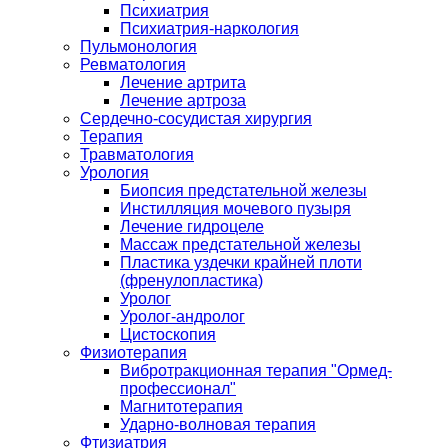
Психиатрия
Психиатрия-наркология
Пульмонология
Ревматология
Лечение артрита
Лечение артроза
Сердечно-сосудистая хирургия
Терапия
Травматология
Урология
Биопсия предстательной железы
Инстилляция мочевого пузыря
Лечение гидроцеле
Массаж предстательной железы
Пластика уздечки крайней плоти
(френулопластика)
Уролог
Уролог-андролог
Цистоскопия
Физиотерапия
Вибротракционная терапия "Ормед-
профессионал"
Магнитотерапия
Ударно-волновая терапия
Фтизиатрия