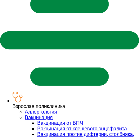
Взрослая поликлиника
Аллергология
Вакцинация
Вакцинация от ВПЧ
Вакцинация от клещевого энцефалита
Вакцинация против дифтерии, столбняка,