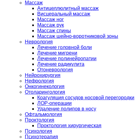
Массаж
Антицеллюлитный массаж
Висцеральный массаж
Массаж ног
Массаж рук
Массаж спины
Массаж шейно-воротниковой зоны
Неврология
Лечение головной боли
Лечение мигрени
Лечение полинейропатии
Лечение радикулита
Отоневрология
Нейрохирургия
Нефрология
Онкогинекология
Отоларингология
Коагуляция сосудов носовой перегородки
ЛОР-операции
Удаление полипов в носу
Офтальмология
Проктология
Проктология хирургическая
Психология
Психотерапия