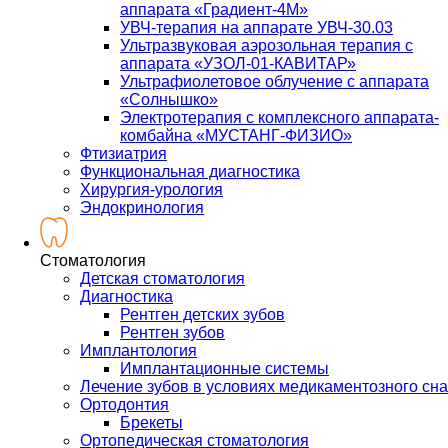
аппарата «Градиент-4М»
УВЧ-терапия на аппарате УВЧ-30.03
Ультразвуковая аэрозольная терапия с
аппарата «УЗОЛ-01-КАВИТАР»
Ультрафиолетовое облучение с аппарата
«Солнышко»
Электротерапия с комплексного аппарата-
комбайна «МУСТАНГ-ФИЗИО»
Фтизиатрия
Функциональная диагностика
Хирургия-урология
Эндокринология
Стоматология
Детская стоматология
Диагностика
Рентген детских зубов
Рентген зубов
Имплантология
Имплантационные системы
Лечение зубов в условиях медикаментозного сна
Ортодонтия
Брекеты
Ортопедическая стоматология