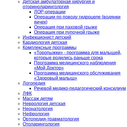
Детская амбулаторная хирургия и
оториноларингология
ЛОР-операции
Операции по поводу гидроцеле (водянки
яичек)
Операция при паховой грыже
Операция при пупочной грыже
Инфекционист детский
Кардиология детская
Комплексные программы
«Торопыжки» - программа для малышей,
которые родились раньше срока
Программа медицинского наблюдения
«Мой Доктор»
Программа медицинского обслуживания
«Здоровый малыш»
Логопедия
Речевой медико-педагогический консилиум
ЛФК
Массаж детям
Неврология детская
Неонатология
Нефрология
Ортопедия-травматология
Отоларингология