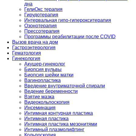
дна
ГелиОкс терапия
Гирудотерапия
Интервальная гипо-гиперокситерапия
Озонотерапия
Прессотерапия
Программы реабилитации после СOVID
Вызов врача на дом
Гастроэнтерология
Гематология
Гинекология
Акушер-гинеколог
Биопсия вульвы
Биопсия шейки матки
Вагинопластика
Введение внутриматочной спирали
Ведение беременности
Взятие мазка
Видеокольпоскопия
Инсеминация
Интимная контурная пластика
Интимная пластика
Интимная пластика мезонитями
Интимный плазмолифтинг
Кольпоскопия