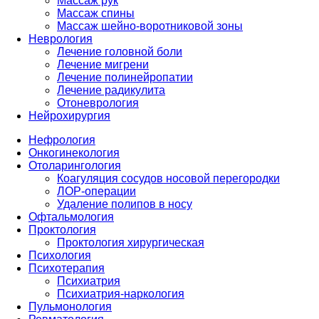
Массаж рук
Массаж спины
Массаж шейно-воротниковой зоны
Неврология
Лечение головной боли
Лечение мигрени
Лечение полинейропатии
Лечение радикулита
Отоневрология
Нейрохирургия
Нефрология
Онкогинекология
Отоларингология
Коагуляция сосудов носовой перегородки
ЛОР-операции
Удаление полипов в носу
Офтальмология
Проктология
Проктология хирургическая
Психология
Психотерапия
Психиатрия
Психиатрия-наркология
Пульмонология