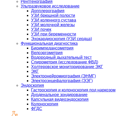
Рентгенография
Ультразвуковое исследование
Допплерография
УЗИ брюшной полости
УЗИ коленного сустава
УЗИ молочной железы
УЗИ почек
УЗИ при беременности
Эхокардиоскопия (УЗИ сердца)
Функциональная диагностика
Биоимпедансометрия
Велоэргометрия
Водородный дыхательный тест
Спирометрия (исследование ФВД)
Холтеровское мониторирование ЭКГ
ЭКГ
Электронейромиография (ЭНМГ)
Электроэнцефалография (ЭЭГ)
Эндоскопия
Гастроскопия и колоноскопия под наркозом
Дуоденальное зондирование
Капсульная видеоэндоскопия
Колоноскопия
ФГДС