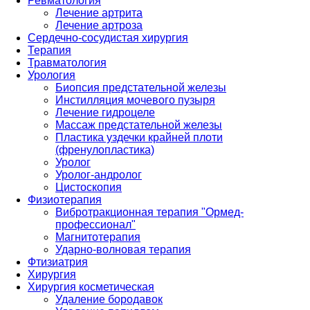
Ревматология
Лечение артрита
Лечение артроза
Сердечно-сосудистая хирургия
Терапия
Травматология
Урология
Биопсия предстательной железы
Инстилляция мочевого пузыря
Лечение гидроцеле
Массаж предстательной железы
Пластика уздечки крайней плоти
(френулопластика)
Уролог
Уролог-андролог
Цистоскопия
Физиотерапия
Вибротракционная терапия "Ормед-
профессионал"
Магнитотерапия
Ударно-волновая терапия
Фтизиатрия
Хирургия
Хирургия косметическая
Удаление бородавок