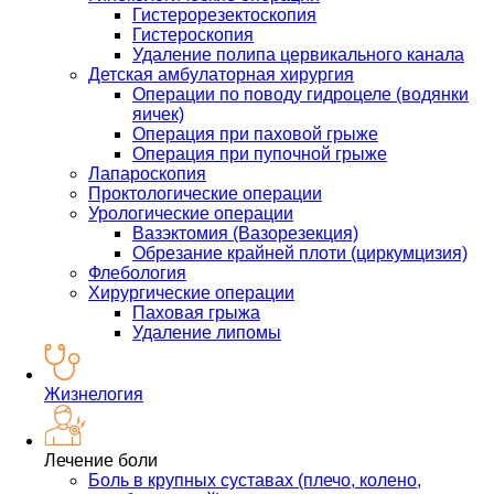
Гистерорезектоскопия
Гистероскопия
Удаление полипа цервикального канала
Детская амбулаторная хирургия
Операции по поводу гидроцеле (водянки
яичек)
Операция при паховой грыже
Операция при пупочной грыже
Лапароскопия
Проктологические операции
Урологические операции
Вазэктомия (Вазорезекция)
Обрезание крайней плоти (циркумцизия)
Флебология
Хирургические операции
Паховая грыжа
Удаление липомы
Жизнелогия
Лечение боли
Боль в крупных суставах (плечо, колено,