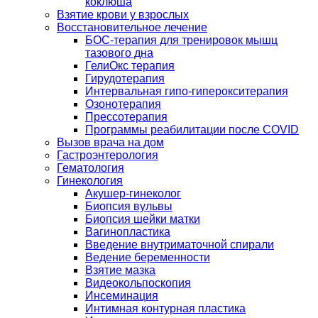
коклюша
Взятие крови у взрослых
Восстановительное лечение
БОС-терапия для тренировок мышц
тазового дна
ГелиОкс терапия
Гирудотерапия
Интервальная гипо-гиперокситерапия
Озонотерапия
Прессотерапия
Программы реабилитации после СOVID
Вызов врача на дом
Гастроэнтерология
Гематология
Гинекология
Акушер-гинеколог
Биопсия вульвы
Биопсия шейки матки
Вагинопластика
Введение внутриматочной спирали
Ведение беременности
Взятие мазка
Видеокольпоскопия
Инсеминация
Интимная контурная пластика