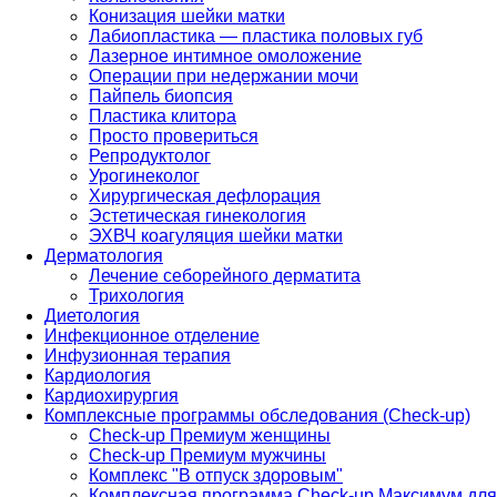
Конизация шейки матки
Лабиопластика — пластика половых губ
Лазерное интимное омоложение
Операции при недержании мочи
Пайпель биопсия
Пластика клитора
Просто провериться
Репродуктолог
Урогинеколог
Хирургическая дефлорация
Эстетическая гинекология
ЭХВЧ коагуляция шейки матки
Дерматология
Лечение себорейного дерматита
Трихология
Диетология
Инфекционное отделение
Инфузионная терапия
Кардиология
Кардиохирургия
Комплексные программы обследования (Check-up)
Check-up Премиум женщины
Check-up Премиум мужчины
Комплекс "В отпуск здоровым"
Комплексная программа Check-up Максимум для