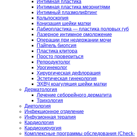
Интимная пластика
Интимная пластика мезонитями
Интимный плазмолифтинг
Кольпоскопия
Конизация шейки матки
Лабиопластика — пластика половых губ
Лазерное интимное омоложение
Операции при недержании мочи
Пайпель биопсия
Пластика клитора
Просто провериться
Репродуктолог
Урогинеколог
Хирургическая дефлорация
Эстетическая гинекология
ЭХВЧ коагуляция шейки матки
Дерматология
Лечение себорейного дерматита
Трихология
Диетология
Инфекционное отделение
Инфузионная терапия
Кардиология
Кардиохирургия
Комплексные программы обследования (Check-