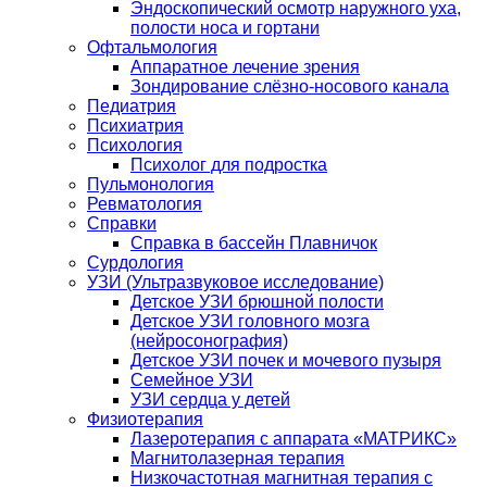
Эндоскопический осмотр наружного уха,
полости носа и гортани
Офтальмология
Аппаратное лечение зрения
Зондирование слёзно-носового канала
Педиатрия
Психиатрия
Психология
Психолог для подростка
Пульмонология
Ревматология
Справки
Справка в бассейн Плавничок
Сурдология
УЗИ (Ультразвуковое исследование)
Детское УЗИ брюшной полости
Детское УЗИ головного мозга
(нейросонография)
Детское УЗИ почек и мочевого пузыря
Семейное УЗИ
УЗИ сердца у детей
Физиотерапия
Лазеротерапия с аппарата «МАТРИКС»
Магнитолазерная терапия
Низкочастотная магнитная терапия с