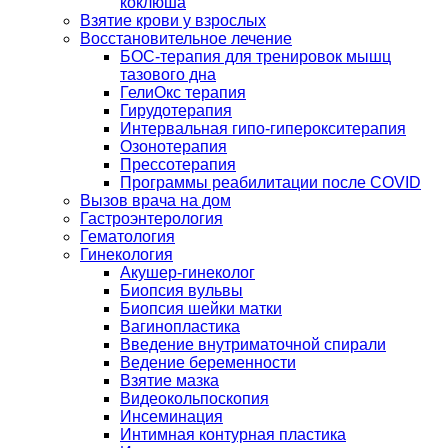
коклюша
Взятие крови у взрослых
Восстановительное лечение
БОС-терапия для тренировок мышц
тазового дна
ГелиОкс терапия
Гирудотерапия
Интервальная гипо-гиперокситерапия
Озонотерапия
Прессотерапия
Программы реабилитации после СOVID
Вызов врача на дом
Гастроэнтерология
Гематология
Гинекология
Акушер-гинеколог
Биопсия вульвы
Биопсия шейки матки
Вагинопластика
Введение внутриматочной спирали
Ведение беременности
Взятие мазка
Видеокольпоскопия
Инсеминация
Интимная контурная пластика