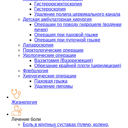
Гистерорезектоскопия
Гистероскопия
Удаление полипа цервикального канала
Детская амбулаторная хирургия
Операции по поводу гидроцеле (водянки
яичек)
Операция при паховой грыже
Операция при пупочной грыже
Лапароскопия
Проктологические операции
Урологические операции
Вазэктомия (Вазорезекция)
Обрезание крайней плоти (циркумцизия)
Флебология
Хирургические операции
Паховая грыжа
Удаление липомы
Жизнелогия
Лечение боли
Боль в крупных суставах (плечо, колено,