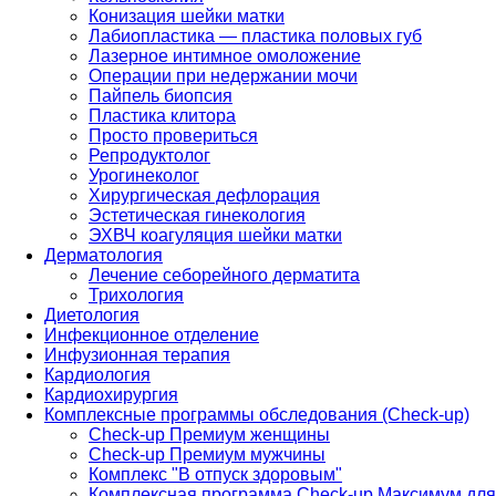
Конизация шейки матки
Лабиопластика — пластика половых губ
Лазерное интимное омоложение
Операции при недержании мочи
Пайпель биопсия
Пластика клитора
Просто провериться
Репродуктолог
Урогинеколог
Хирургическая дефлорация
Эстетическая гинекология
ЭХВЧ коагуляция шейки матки
Дерматология
Лечение себорейного дерматита
Трихология
Диетология
Инфекционное отделение
Инфузионная терапия
Кардиология
Кардиохирургия
Комплексные программы обследования (Check-up)
Check-up Премиум женщины
Check-up Премиум мужчины
Комплекс "В отпуск здоровым"
Комплексная программа Check-up Максимум для