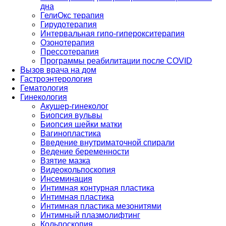
дна
ГелиОкс терапия
Гирудотерапия
Интервальная гипо-гиперокситерапия
Озонотерапия
Прессотерапия
Программы реабилитации после СOVID
Вызов врача на дом
Гастроэнтерология
Гематология
Гинекология
Акушер-гинеколог
Биопсия вульвы
Биопсия шейки матки
Вагинопластика
Введение внутриматочной спирали
Ведение беременности
Взятие мазка
Видеокольпоскопия
Инсеминация
Интимная контурная пластика
Интимная пластика
Интимная пластика мезонитями
Интимный плазмолифтинг
Кольпоскопия