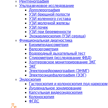
Рентгенография
Ультразвуковое исследование
Допплерография
УЗИ брюшной полости
УЗИ коленного сустава
УЗИ молочной железы
УЗИ почек
УЗИ при беременности
Эхокардиоскопия (УЗИ сердца)
Функциональная диагностика
Биоимпедансометрия
Велоэргометрия
Водородный дыхательный тест
Спирометрия (исследование ФВД)
Холтеровское мониторирование ЭКГ
ЭКГ
Электронейромиография (ЭНМГ)
Электроэнцефалография (ЭЭГ)
Эндоскопия
Гастроскопия и колоноскопия под наркозом
Дуоденальное зондирование
Капсульная видеоэндоскопия
Колоноскопия
ФГДС