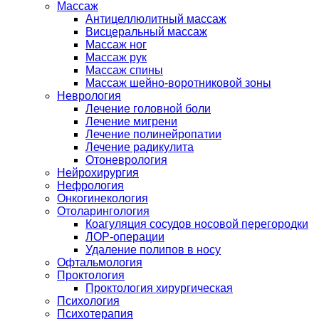
Массаж
Антицеллюлитный массаж
Висцеральный массаж
Массаж ног
Массаж рук
Массаж спины
Массаж шейно-воротниковой зоны
Неврология
Лечение головной боли
Лечение мигрени
Лечение полинейропатии
Лечение радикулита
Отоневрология
Нейрохирургия
Нефрология
Онкогинекология
Отоларингология
Коагуляция сосудов носовой перегородки
ЛОР-операции
Удаление полипов в носу
Офтальмология
Проктология
Проктология хирургическая
Психология
Психотерапия