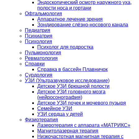
Эндоскопический осмотр наружного уха,
полости носа и гортани
Офтальмология
Аппаратное лечение зрения
Зондирование слёзно-носового канала
Педиатрия
Психиатрия
Психология
Психолог для подростка
Пульмонология
Ревматология
Справки
Справка в бассейн Плавничок
Сурдология
УЗИ (Ультразвуковое исследование)
Детское УЗИ брюшной полости
Детское УЗИ головного мозга
(нейросонография)
Детское УЗИ почек и мочевого пузыря
Семейное УЗИ
УЗИ сердца у детей
Физиотерапия
Лазеротерапия с аппарата «МАТРИКС»
Магнитолазерная терапия
Низкочастотная магнитная терапия с