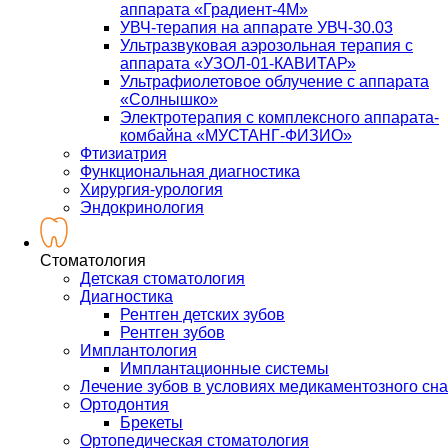
аппарата «Градиент-4М»
УВЧ-терапия на аппарате УВЧ-30.03
Ультразвуковая аэрозольная терапия с
аппарата «УЗОЛ-01-КАВИТАР»
Ультрафиолетовое облучение с аппарата
«Солнышко»
Электротерапия с комплексного аппарата-
комбайна «МУСТАНГ-ФИЗИО»
Фтизиатрия
Функциональная диагностика
Хирургия-урология
Эндокринология
Стоматология
Детская стоматология
Диагностика
Рентген детских зубов
Рентген зубов
Имплантология
Имплантационные системы
Лечение зубов в условиях медикаментозного сна
Ортодонтия
Брекеты
Ортопедическая стоматология