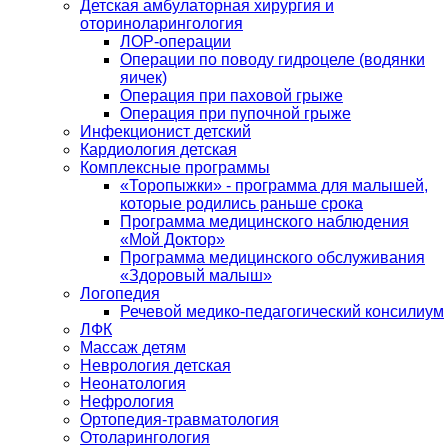
Детская амбулаторная хирургия и
оториноларингология
ЛОР-операции
Операции по поводу гидроцеле (водянки
яичек)
Операция при паховой грыже
Операция при пупочной грыже
Инфекционист детский
Кардиология детская
Комплексные программы
«Торопыжки» - программа для малышей,
которые родились раньше срока
Программа медицинского наблюдения
«Мой Доктор»
Программа медицинского обслуживания
«Здоровый малыш»
Логопедия
Речевой медико-педагогический консилиум
ЛФК
Массаж детям
Неврология детская
Неонатология
Нефрология
Ортопедия-травматология
Отоларингология