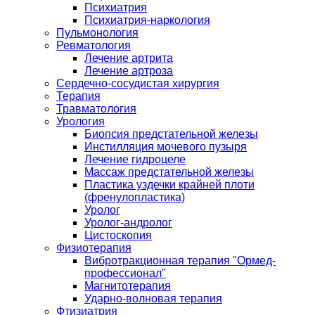
Психиатрия
Психиатрия-наркология
Пульмонология
Ревматология
Лечение артрита
Лечение артроза
Сердечно-сосудистая хирургия
Терапия
Травматология
Урология
Биопсия предстательной железы
Инстилляция мочевого пузыря
Лечение гидроцеле
Массаж предстательной железы
Пластика уздечки крайней плоти
(френулопластика)
Уролог
Уролог-андролог
Цистоскопия
Физиотерапия
Вибротракционная терапия "Ормед-
профессионал"
Магнитотерапия
Ударно-волновая терапия
Фтизиатрия