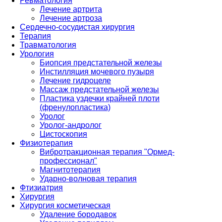
Ревматология
Лечение артрита
Лечение артроза
Сердечно-сосудистая хирургия
Терапия
Травматология
Урология
Биопсия предстательной железы
Инстилляция мочевого пузыря
Лечение гидроцеле
Массаж предстательной железы
Пластика уздечки крайней плоти
(френулопластика)
Уролог
Уролог-андролог
Цистоскопия
Физиотерапия
Вибротракционная терапия "Ормед-
профессионал"
Магнитотерапия
Ударно-волновая терапия
Фтизиатрия
Хирургия
Хирургия косметическая
Удаление бородавок