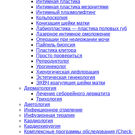
Интимная пластика
Интимная пластика мезонитями
Интимный плазмолифтинг
Кольпоскопия
Конизация шейки матки
Лабиопластика — пластика половых губ
Лазерное интимное омоложение
Операции при недержании мочи
Пайпель биопсия
Пластика клитора
Просто провериться
Репродуктолог
Урогинеколог
Хирургическая дефлорация
Эстетическая гинекология
ЭХВЧ коагуляция шейки матки
Дерматология
Лечение себорейного дерматита
Трихология
Диетология
Инфекционное отделение
Инфузионная терапия
Кардиология
Кардиохирургия
Комплексные программы обследования (Check-