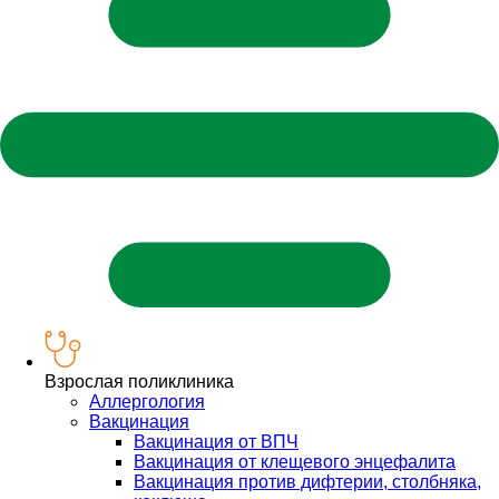
Взрослая поликлиника
Аллергология
Вакцинация
Вакцинация от ВПЧ
Вакцинация от клещевого энцефалита
Вакцинация против дифтерии, столбняка,