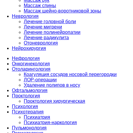
Массаж рук
Массаж спины
Массаж шейно-воротниковой зоны
Неврология
Лечение головной боли
Лечение мигрени
Лечение полинейропатии
Лечение радикулита
Отоневрология
Нейрохирургия
Нефрология
Онкогинекология
Отоларингология
Коагуляция сосудов носовой перегородки
ЛОР-операции
Удаление полипов в носу
Офтальмология
Проктология
Проктология хирургическая
Психология
Психотерапия
Психиатрия
Психиатрия-наркология
Пульмонология