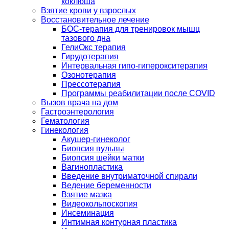
коклюша
Взятие крови у взрослых
Восстановительное лечение
БОС-терапия для тренировок мышц
тазового дна
ГелиОкс терапия
Гирудотерапия
Интервальная гипо-гиперокситерапия
Озонотерапия
Прессотерапия
Программы реабилитации после СOVID
Вызов врача на дом
Гастроэнтерология
Гематология
Гинекология
Акушер-гинеколог
Биопсия вульвы
Биопсия шейки матки
Вагинопластика
Введение внутриматочной спирали
Ведение беременности
Взятие мазка
Видеокольпоскопия
Инсеминация
Интимная контурная пластика