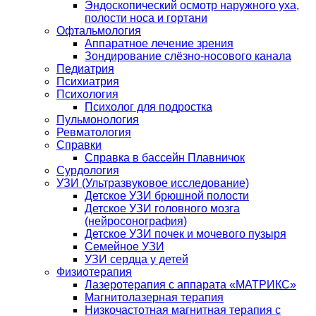
Эндоскопический осмотр наружного уха,
полости носа и гортани
Офтальмология
Аппаратное лечение зрения
Зондирование слёзно-носового канала
Педиатрия
Психиатрия
Психология
Психолог для подростка
Пульмонология
Ревматология
Справки
Справка в бассейн Плавничок
Сурдология
УЗИ (Ультразвуковое исследование)
Детское УЗИ брюшной полости
Детское УЗИ головного мозга
(нейросонография)
Детское УЗИ почек и мочевого пузыря
Семейное УЗИ
УЗИ сердца у детей
Физиотерапия
Лазеротерапия с аппарата «МАТРИКС»
Магнитолазерная терапия
Низкочастотная магнитная терапия с