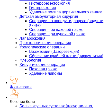
Гистерорезектоскопия
Гистероскопия
Удаление полипа цервикального канала
Детская амбулаторная хирургия
Операции по поводу гидроцеле (водянки
яичек)
Операция при паховой грыже
Операция при пупочной грыже
Лапароскопия
Проктологические операции
Урологические операции
Вазэктомия (Вазорезекция)
Обрезание крайней плоти (циркумцизия)
Флебология
Хирургические операции
Паховая грыжа
Удаление липомы
Жизнелогия
Лечение боли
Боль в крупных суставах (плечо, колено,