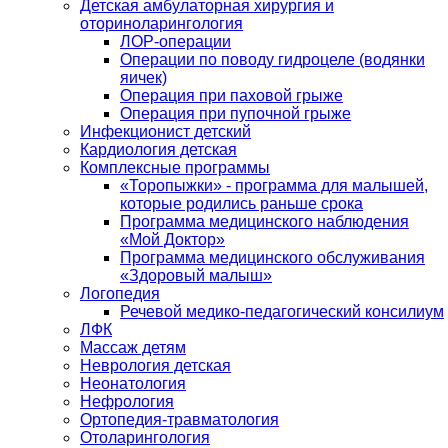
Детская амбулаторная хирургия и
оториноларингология
ЛОР-операции
Операции по поводу гидроцеле (водянки
яичек)
Операция при паховой грыже
Операция при пупочной грыже
Инфекционист детский
Кардиология детская
Комплексные программы
«Торопыжки» - программа для малышей,
которые родились раньше срока
Программа медицинского наблюдения
«Мой Доктор»
Программа медицинского обслуживания
«Здоровый малыш»
Логопедия
Речевой медико-педагогический консилиум
ЛФК
Массаж детям
Неврология детская
Неонатология
Нефрология
Ортопедия-травматология
Отоларингология