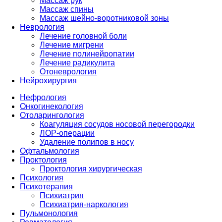
Массаж рук
Массаж спины
Массаж шейно-воротниковой зоны
Неврология
Лечение головной боли
Лечение мигрени
Лечение полинейропатии
Лечение радикулита
Отоневрология
Нейрохирургия
Нефрология
Онкогинекология
Отоларингология
Коагуляция сосудов носовой перегородки
ЛОР-операции
Удаление полипов в носу
Офтальмология
Проктология
Проктология хирургическая
Психология
Психотерапия
Психиатрия
Психиатрия-наркология
Пульмонология