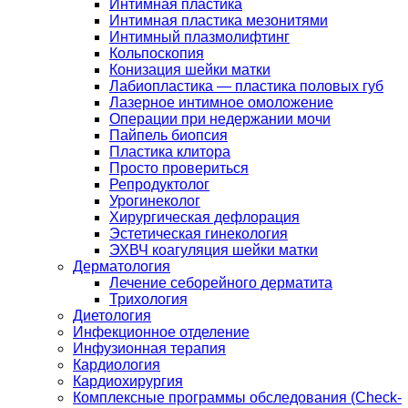
Интимная пластика
Интимная пластика мезонитями
Интимный плазмолифтинг
Кольпоскопия
Конизация шейки матки
Лабиопластика — пластика половых губ
Лазерное интимное омоложение
Операции при недержании мочи
Пайпель биопсия
Пластика клитора
Просто провериться
Репродуктолог
Урогинеколог
Хирургическая дефлорация
Эстетическая гинекология
ЭХВЧ коагуляция шейки матки
Дерматология
Лечение себорейного дерматита
Трихология
Диетология
Инфекционное отделение
Инфузионная терапия
Кардиология
Кардиохирургия
Комплексные программы обследования (Check-