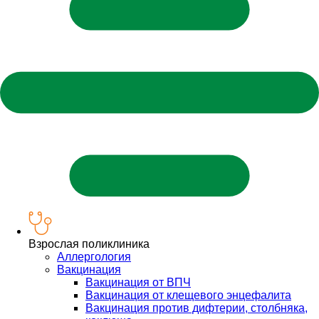
Взрослая поликлиника
Аллергология
Вакцинация
Вакцинация от ВПЧ
Вакцинация от клещевого энцефалита
Вакцинация против дифтерии, столбняка,