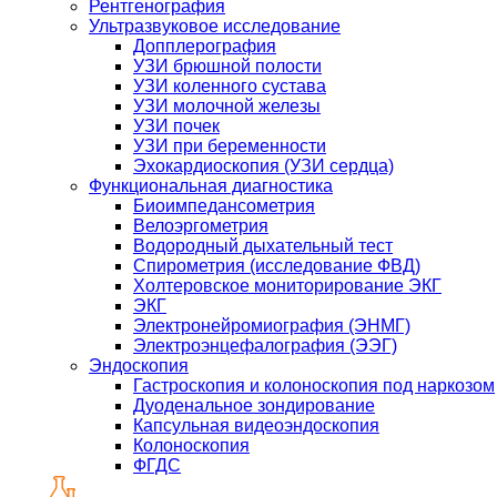
Рентгенография
Ультразвуковое исследование
Допплерография
УЗИ брюшной полости
УЗИ коленного сустава
УЗИ молочной железы
УЗИ почек
УЗИ при беременности
Эхокардиоскопия (УЗИ сердца)
Функциональная диагностика
Биоимпедансометрия
Велоэргометрия
Водородный дыхательный тест
Спирометрия (исследование ФВД)
Холтеровское мониторирование ЭКГ
ЭКГ
Электронейромиография (ЭНМГ)
Электроэнцефалография (ЭЭГ)
Эндоскопия
Гастроскопия и колоноскопия под наркозом
Дуоденальное зондирование
Капсульная видеоэндоскопия
Колоноскопия
ФГДС