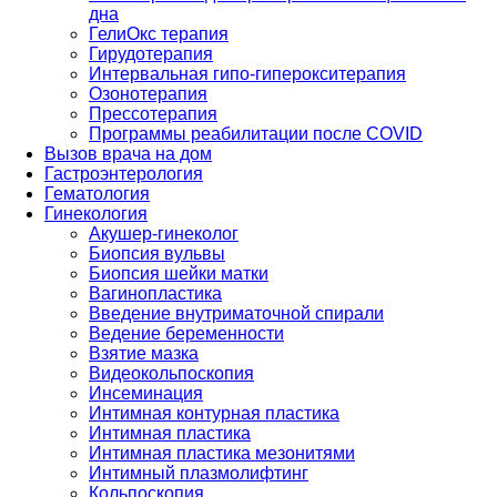
дна
ГелиОкс терапия
Гирудотерапия
Интервальная гипо-гиперокситерапия
Озонотерапия
Прессотерапия
Программы реабилитации после СOVID
Вызов врача на дом
Гастроэнтерология
Гематология
Гинекология
Акушер-гинеколог
Биопсия вульвы
Биопсия шейки матки
Вагинопластика
Введение внутриматочной спирали
Ведение беременности
Взятие мазка
Видеокольпоскопия
Инсеминация
Интимная контурная пластика
Интимная пластика
Интимная пластика мезонитями
Интимный плазмолифтинг
Кольпоскопия