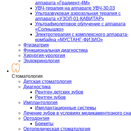
аппарата «Градиент-4М»
УВЧ-терапия на аппарате УВЧ-30.03
Ультразвуковая аэрозольная терапия с
аппарата «УЗОЛ-01-КАВИТАР»
Ультрафиолетовое облучение с аппарата
«Солнышко»
Электротерапия с комплексного аппарата-
комбайна «МУСТАНГ-ФИЗИО»
Фтизиатрия
Функциональная диагностика
Хирургия-урология
Эндокринология
Стоматология
Детская стоматология
Диагностика
Рентген детских зубов
Рентген зубов
Имплантология
Имплантационные системы
Лечение зубов в условиях медикаментозного сна
Ортодонтия
Брекеты
Ортопедическая стоматология