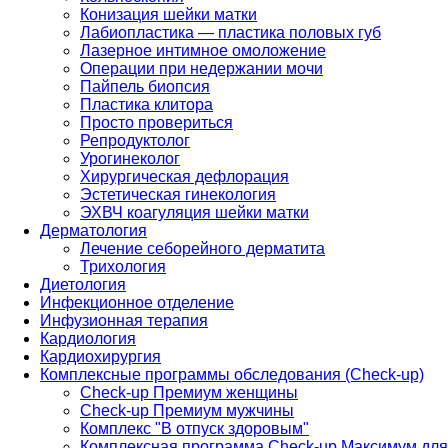
Конизация шейки матки
Лабиопластика — пластика половых губ
Лазерное интимное омоложение
Операции при недержании мочи
Пайпель биопсия
Пластика клитора
Просто провериться
Репродуктолог
Урогинеколог
Хирургическая дефлорация
Эстетическая гинекология
ЭХВЧ коагуляция шейки матки
Дерматология
Лечение себорейного дерматита
Трихология
Диетология
Инфекционное отделение
Инфузионная терапия
Кардиология
Кардиохирургия
Комплексные программы обследования (Check-up)
Check-up Премиум женщины
Check-up Премиум мужчины
Комплекс "В отпуск здоровым"
Комплексная программа Check-up Максимум для