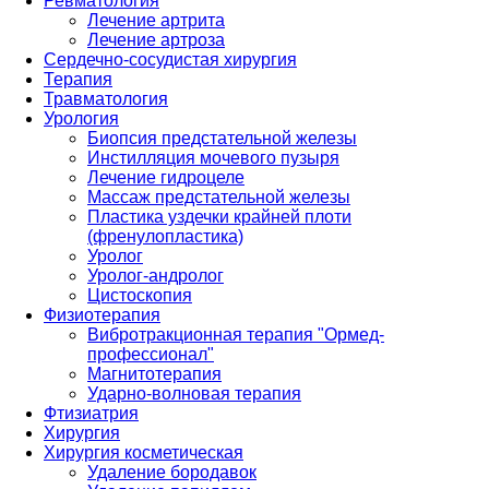
Ревматология
Лечение артрита
Лечение артроза
Сердечно-сосудистая хирургия
Терапия
Травматология
Урология
Биопсия предстательной железы
Инстилляция мочевого пузыря
Лечение гидроцеле
Массаж предстательной железы
Пластика уздечки крайней плоти
(френулопластика)
Уролог
Уролог-андролог
Цистоскопия
Физиотерапия
Вибротракционная терапия "Ормед-
профессионал"
Магнитотерапия
Ударно-волновая терапия
Фтизиатрия
Хирургия
Хирургия косметическая
Удаление бородавок