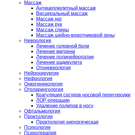
Массаж
Антицеллюлитный массаж
Висцеральный массаж
Массаж ног
Массаж рук
Массаж спины
Массаж шейно-воротниковой зоны
Неврология
Лечение головной боли
Лечение мигрени
Лечение полинейропатии
Лечение радикулита
Отоневрология
Нейрохирургия
Нефрология
Онкогинекология
Отоларингология
Коагуляция сосудов носовой перегородки
ЛОР-операции
Удаление полипов в носу
Офтальмология
Проктология
Проктология хирургическая
Психология
Психотерапия