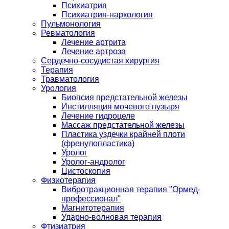
Психиатрия
Психиатрия-наркология
Пульмонология
Ревматология
Лечение артрита
Лечение артроза
Сердечно-сосудистая хирургия
Терапия
Травматология
Урология
Биопсия предстательной железы
Инстилляция мочевого пузыря
Лечение гидроцеле
Массаж предстательной железы
Пластика уздечки крайней плоти
(френулопластика)
Уролог
Уролог-андролог
Цистоскопия
Физиотерапия
Вибротракционная терапия "Ормед-
профессионал"
Магнитотерапия
Ударно-волновая терапия
Фтизиатрия