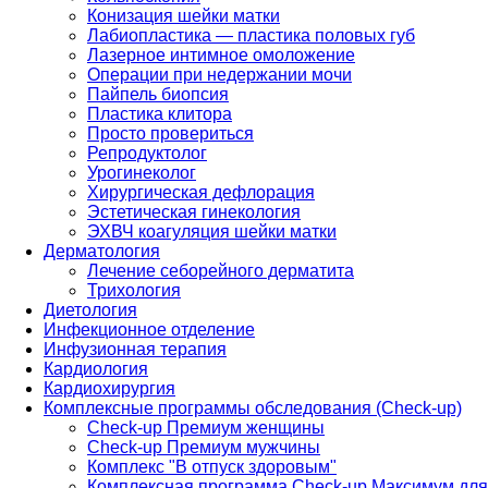
Конизация шейки матки
Лабиопластика — пластика половых губ
Лазерное интимное омоложение
Операции при недержании мочи
Пайпель биопсия
Пластика клитора
Просто провериться
Репродуктолог
Урогинеколог
Хирургическая дефлорация
Эстетическая гинекология
ЭХВЧ коагуляция шейки матки
Дерматология
Лечение себорейного дерматита
Трихология
Диетология
Инфекционное отделение
Инфузионная терапия
Кардиология
Кардиохирургия
Комплексные программы обследования (Check-up)
Check-up Премиум женщины
Check-up Премиум мужчины
Комплекс "В отпуск здоровым"
Комплексная программа Check-up Максимум для