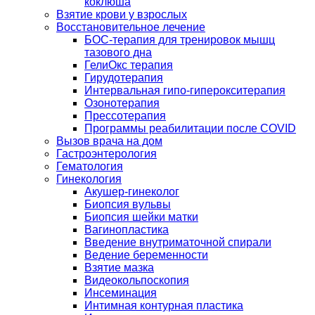
коклюша
Взятие крови у взрослых
Восстановительное лечение
БОС-терапия для тренировок мышц
тазового дна
ГелиОкс терапия
Гирудотерапия
Интервальная гипо-гиперокситерапия
Озонотерапия
Прессотерапия
Программы реабилитации после СOVID
Вызов врача на дом
Гастроэнтерология
Гематология
Гинекология
Акушер-гинеколог
Биопсия вульвы
Биопсия шейки матки
Вагинопластика
Введение внутриматочной спирали
Ведение беременности
Взятие мазка
Видеокольпоскопия
Инсеминация
Интимная контурная пластика