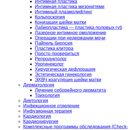
Интимная пластика
Интимная пластика мезонитями
Интимный плазмолифтинг
Кольпоскопия
Конизация шейки матки
Лабиопластика — пластика половых губ
Лазерное интимное омоложение
Операции при недержании мочи
Пайпель биопсия
Пластика клитора
Просто провериться
Репродуктолог
Урогинеколог
Хирургическая дефлорация
Эстетическая гинекология
ЭХВЧ коагуляция шейки матки
Дерматология
Лечение себорейного дерматита
Трихология
Диетология
Инфекционное отделение
Инфузионная терапия
Кардиология
Кардиохирургия
Комплексные программы обследования (Check-