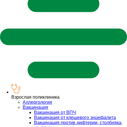
Взрослая поликлиника
Аллергология
Вакцинация
Вакцинация от ВПЧ
Вакцинация от клещевого энцефалита
Вакцинация против дифтерии, столбняка,