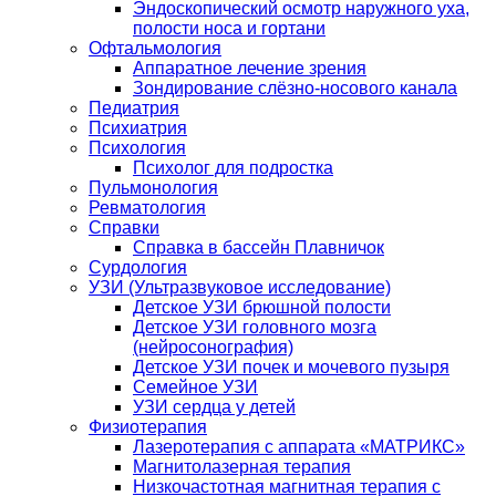
Эндоскопический осмотр наружного уха,
полости носа и гортани
Офтальмология
Аппаратное лечение зрения
Зондирование слёзно-носового канала
Педиатрия
Психиатрия
Психология
Психолог для подростка
Пульмонология
Ревматология
Справки
Справка в бассейн Плавничок
Сурдология
УЗИ (Ультразвуковое исследование)
Детское УЗИ брюшной полости
Детское УЗИ головного мозга
(нейросонография)
Детское УЗИ почек и мочевого пузыря
Семейное УЗИ
УЗИ сердца у детей
Физиотерапия
Лазеротерапия с аппарата «МАТРИКС»
Магнитолазерная терапия
Низкочастотная магнитная терапия с