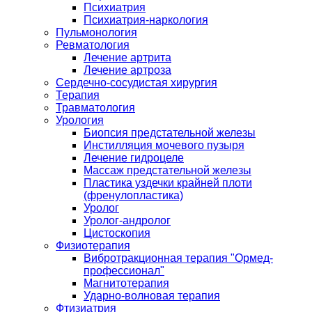
Психиатрия
Психиатрия-наркология
Пульмонология
Ревматология
Лечение артрита
Лечение артроза
Сердечно-сосудистая хирургия
Терапия
Травматология
Урология
Биопсия предстательной железы
Инстилляция мочевого пузыря
Лечение гидроцеле
Массаж предстательной железы
Пластика уздечки крайней плоти
(френулопластика)
Уролог
Уролог-андролог
Цистоскопия
Физиотерапия
Вибротракционная терапия "Ормед-
профессионал"
Магнитотерапия
Ударно-волновая терапия
Фтизиатрия