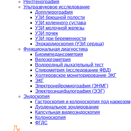
Рентгенография
Ультразвуковое исследование
Допплерография
УЗИ брюшной полости
УЗИ коленного сустава
УЗИ молочной железы
УЗИ почек
УЗИ при беременности
Эхокардиоскопия (УЗИ сердца)
Функциональная диагностика
Биоимпедансометрия
Велоэргометрия
Водородный дыхательный тест
Спирометрия (исследование ФВД)
Холтеровское мониторирование ЭКГ
ЭКГ
Электронейромиография (ЭНМГ)
Электроэнцефалография (ЭЭГ)
Эндоскопия
Гастроскопия и колоноскопия под наркозом
Дуоденальное зондирование
Капсульная видеоэндоскопия
Колоноскопия
ФГДС