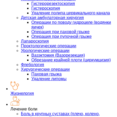
Гистерорезектоскопия
Гистероскопия
Удаление полипа цервикального канала
Детская амбулаторная хирургия
Операции по поводу гидроцеле (водянки
яичек)
Операция при паховой грыже
Операция при пупочной грыже
Лапароскопия
Проктологические операции
Урологические операции
Вазэктомия (Вазорезекция)
Обрезание крайней плоти (циркумцизия)
Флебология
Хирургические операции
Паховая грыжа
Удаление липомы
Жизнелогия
Лечение боли
Боль в крупных суставах (плечо, колено,