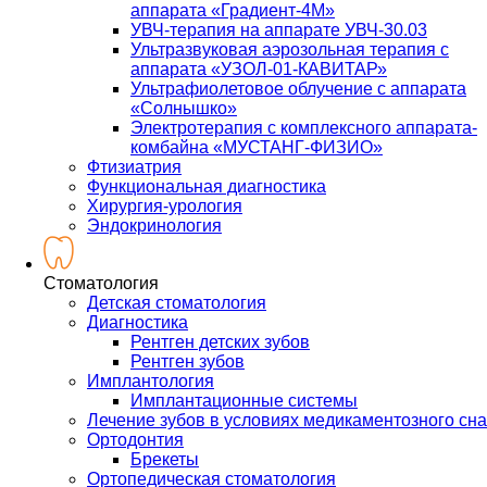
аппарата «Градиент-4М»
УВЧ-терапия на аппарате УВЧ-30.03
Ультразвуковая аэрозольная терапия с
аппарата «УЗОЛ-01-КАВИТАР»
Ультрафиолетовое облучение с аппарата
«Солнышко»
Электротерапия с комплексного аппарата-
комбайна «МУСТАНГ-ФИЗИО»
Фтизиатрия
Функциональная диагностика
Хирургия-урология
Эндокринология
Стоматология
Детская стоматология
Диагностика
Рентген детских зубов
Рентген зубов
Имплантология
Имплантационные системы
Лечение зубов в условиях медикаментозного сна
Ортодонтия
Брекеты
Ортопедическая стоматология