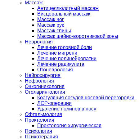
Массаж
Антицеллюлитный массаж
Висцеральный массаж
Массаж ног
Массаж рук
Массаж спины
Массаж шейно-воротниковой зоны
Неврология
Лечение головной боли
Лечение мигрени
Лечение полинейропатии
Лечение радикулита
Отоневрология
Нейрохирургия
Нефрология
Онкогинекология
Отоларингология
Коагуляция сосудов носовой перегородки
ЛОР-операции
Удаление полипов в носу
Офтальмология
Проктология
Проктология хирургическая
Психология
Психотерапия