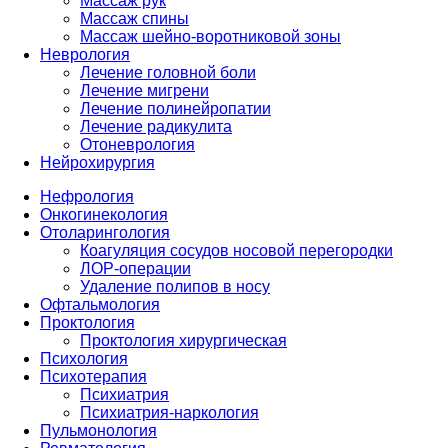
Массаж рук
Массаж спины
Массаж шейно-воротниковой зоны
Неврология
Лечение головной боли
Лечение мигрени
Лечение полинейропатии
Лечение радикулита
Отоневрология
Нейрохирургия
Нефрология
Онкогинекология
Отоларингология
Коагуляция сосудов носовой перегородки
ЛОР-операции
Удаление полипов в носу
Офтальмология
Проктология
Проктология хирургическая
Психология
Психотерапия
Психиатрия
Психиатрия-наркология
Пульмонология