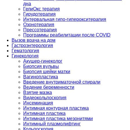
дна
ГелиОкс терапия
Гирудотерапия
Интервальная гипо-гиперокситерапия
Озонотерапия
Прессотерапия
Программы реабилитации после СOVID
Вызов врача на дом
Гастроэнтерология
Гематология
Гинекология
Акушер-гинеколог
Биопсия вульвы
Биопсия шейки матки
Вагинопластика
Введение внутриматочной спирали
Ведение беременности
Взятие мазка
Видеокольпоскопия
Инсеминация
Интимная контурная пластика
Интимная пластика
Интимная пластика мезонитями
Интимный плазмолифтинг
Кольпоскопия