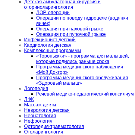
Детская амбулаторная хирургия и
оториноларингология
ЛОР-операции
Операции по поводу гидроцеле (водянки
яичек)
Операция при паховой грыже
Операция при пупочной грыже
Инфекционист детский
Кардиология детская
Комплексные программы
«Торопыжки» - программа для малышей,
которые родились раньше срока
Программа медицинского наблюдения
«Мой Доктор»
Программа медицинского обслуживания
«Здоровый малыш»
Логопедия
Речевой медико-педагогический консилиум
ЛФК
Массаж детям
Неврология детская
Неонатология
Нефрология
Ортопедия-травматология
Отоларингология