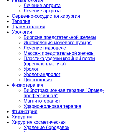
Ревматология
Лечение артрита
Лечение артроза
Сердечно-сосудистая хирургия
Терапия
Травматология
Урология
Биопсия предстательной железы
Инстилляция мочевого пузыря
Лечение гидроцеле
Массаж предстательной железы
Пластика уздечки крайней плоти
(френулопластика)
Уролог
Уролог-андролог
Цистоскопия
Физиотерапия
Вибротракционная терапия "Ормед-
профессионал"
Магнитотерапия
Ударно-волновая терапия
Фтизиатрия
Хирургия
Хирургия косметическая
Удаление бородавок