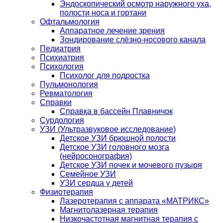
Эндоскопический осмотр наружного уха,
полости носа и гортани
Офтальмология
Аппаратное лечение зрения
Зондирование слёзно-носового канала
Педиатрия
Психиатрия
Психология
Психолог для подростка
Пульмонология
Ревматология
Справки
Справка в бассейн Плавничок
Сурдология
УЗИ (Ультразвуковое исследование)
Детское УЗИ брюшной полости
Детское УЗИ головного мозга
(нейросонография)
Детское УЗИ почек и мочевого пузыря
Семейное УЗИ
УЗИ сердца у детей
Физиотерапия
Лазеротерапия с аппарата «МАТРИКС»
Магнитолазерная терапия
Низкочастотная магнитная терапия с