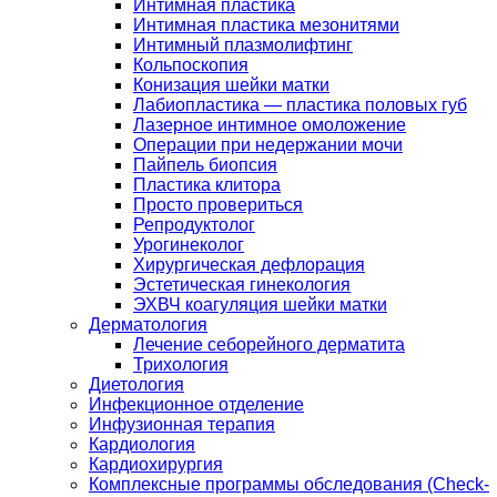
Интимная пластика
Интимная пластика мезонитями
Интимный плазмолифтинг
Кольпоскопия
Конизация шейки матки
Лабиопластика — пластика половых губ
Лазерное интимное омоложение
Операции при недержании мочи
Пайпель биопсия
Пластика клитора
Просто провериться
Репродуктолог
Урогинеколог
Хирургическая дефлорация
Эстетическая гинекология
ЭХВЧ коагуляция шейки матки
Дерматология
Лечение себорейного дерматита
Трихология
Диетология
Инфекционное отделение
Инфузионная терапия
Кардиология
Кардиохирургия
Комплексные программы обследования (Check-