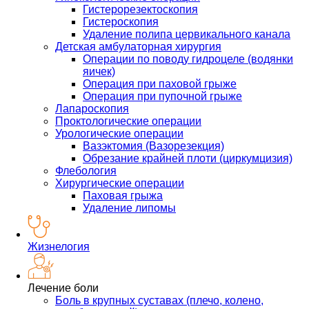
Гистерорезектоскопия
Гистероскопия
Удаление полипа цервикального канала
Детская амбулаторная хирургия
Операции по поводу гидроцеле (водянки
яичек)
Операция при паховой грыже
Операция при пупочной грыже
Лапароскопия
Проктологические операции
Урологические операции
Вазэктомия (Вазорезекция)
Обрезание крайней плоти (циркумцизия)
Флебология
Хирургические операции
Паховая грыжа
Удаление липомы
Жизнелогия
Лечение боли
Боль в крупных суставах (плечо, колено,