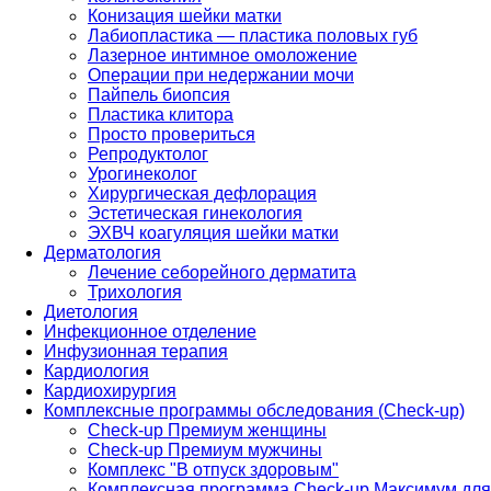
Конизация шейки матки
Лабиопластика — пластика половых губ
Лазерное интимное омоложение
Операции при недержании мочи
Пайпель биопсия
Пластика клитора
Просто провериться
Репродуктолог
Урогинеколог
Хирургическая дефлорация
Эстетическая гинекология
ЭХВЧ коагуляция шейки матки
Дерматология
Лечение себорейного дерматита
Трихология
Диетология
Инфекционное отделение
Инфузионная терапия
Кардиология
Кардиохирургия
Комплексные программы обследования (Check-up)
Check-up Премиум женщины
Check-up Премиум мужчины
Комплекс "В отпуск здоровым"
Комплексная программа Check-up Максимум для