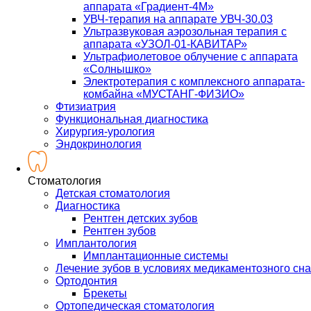
аппарата «Градиент-4М»
УВЧ-терапия на аппарате УВЧ-30.03
Ультразвуковая аэрозольная терапия с
аппарата «УЗОЛ-01-КАВИТАР»
Ультрафиолетовое облучение с аппарата
«Солнышко»
Электротерапия с комплексного аппарата-
комбайна «МУСТАНГ-ФИЗИО»
Фтизиатрия
Функциональная диагностика
Хирургия-урология
Эндокринология
Стоматология
Детская стоматология
Диагностика
Рентген детских зубов
Рентген зубов
Имплантология
Имплантационные системы
Лечение зубов в условиях медикаментозного сна
Ортодонтия
Брекеты
Ортопедическая стоматология