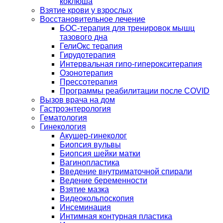
коклюша
Взятие крови у взрослых
Восстановительное лечение
БОС-терапия для тренировок мышц
тазового дна
ГелиОкс терапия
Гирудотерапия
Интервальная гипо-гиперокситерапия
Озонотерапия
Прессотерапия
Программы реабилитации после СOVID
Вызов врача на дом
Гастроэнтерология
Гематология
Гинекология
Акушер-гинеколог
Биопсия вульвы
Биопсия шейки матки
Вагинопластика
Введение внутриматочной спирали
Ведение беременности
Взятие мазка
Видеокольпоскопия
Инсеминация
Интимная контурная пластика