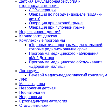
Детская амбулаторная хирургия и
оториноларингология
ЛОР-операции
Операции по поводу гидроцеле (водянки
яичек)
Операция при паховой грыже
Операция при пупочной грыже
Инфекционист детский
Кардиология детская
Комплексные программы
«Торопыжки» - программа для малышей,
которые родились раньше срока
Программа медицинского наблюдения
«Мой Доктор»
Программа медицинского обслуживания
«Здоровый малыш»
Логопедия
Речевой медико-педагогический консилиум
ЛФК
Массаж детям
Неврология детская
Неонатология
Нефрология
Ортопедия-травматология
Отоларингология