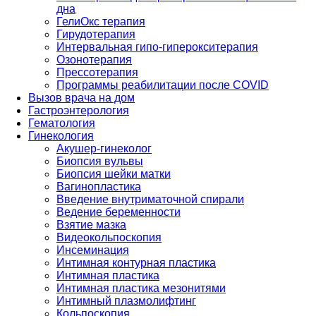
дна
ГелиОкс терапия
Гирудотерапия
Интервальная гипо-гиперокситерапия
Озонотерапия
Прессотерапия
Программы реабилитации после СOVID
Вызов врача на дом
Гастроэнтерология
Гематология
Гинекология
Акушер-гинеколог
Биопсия вульвы
Биопсия шейки матки
Вагинопластика
Введение внутриматочной спирали
Ведение беременности
Взятие мазка
Видеокольпоскопия
Инсеминация
Интимная контурная пластика
Интимная пластика
Интимная пластика мезонитями
Интимный плазмолифтинг
Кольпоскопия