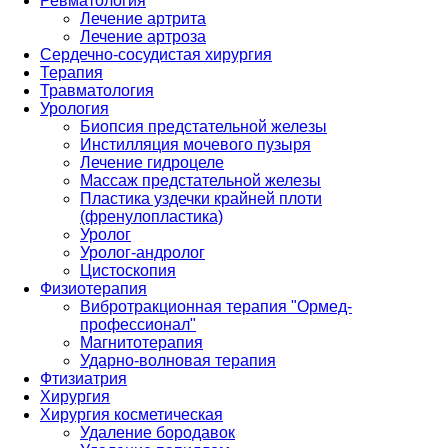
Ревматология
Лечение артрита
Лечение артроза
Сердечно-сосудистая хирургия
Терапия
Травматология
Урология
Биопсия предстательной железы
Инстилляция мочевого пузыря
Лечение гидроцеле
Массаж предстательной железы
Пластика уздечки крайней плоти
(френулопластика)
Уролог
Уролог-андролог
Цистоскопия
Физиотерапия
Вибротракционная терапия "Ормед-
профессионал"
Магнитотерапия
Ударно-волновая терапия
Фтизиатрия
Хирургия
Хирургия косметическая
Удаление бородавок