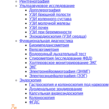
Рентгенография
Ультразвуковое исследование
Допплерография
УЗИ брюшной полости
УЗИ коленного сустава
УЗИ молочной железы
УЗИ почек
УЗИ при беременности
Эхокардиоскопия (УЗИ сердца)
Функциональная диагностика
Биоимпедансометрия
Велоэргометрия
Водородный дыхательный тест
Спирометрия (исследование ФВД)
Холтеровское мониторирование ЭКГ
ЭКГ
Электронейромиография (ЭНМГ)
Электроэнцефалография (ЭЭГ)
Эндоскопия
Гастроскопия и колоноскопия под наркозом
Дуоденальное зондирование
Капсульная видеоэндоскопия
Колоноскопия
ФГДС