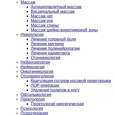
Массаж
Антицеллюлитный массаж
Висцеральный массаж
Массаж ног
Массаж рук
Массаж спины
Массаж шейно-воротниковой зоны
Неврология
Лечение головной боли
Лечение мигрени
Лечение полинейропатии
Лечение радикулита
Отоневрология
Нейрохирургия
Нефрология
Онкогинекология
Отоларингология
Коагуляция сосудов носовой перегородки
ЛОР-операции
Удаление полипов в носу
Офтальмология
Проктология
Проктология хирургическая
Психология
Психотерапия