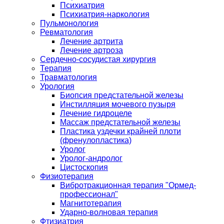
Психиатрия
Психиатрия-наркология
Пульмонология
Ревматология
Лечение артрита
Лечение артроза
Сердечно-сосудистая хирургия
Терапия
Травматология
Урология
Биопсия предстательной железы
Инстилляция мочевого пузыря
Лечение гидроцеле
Массаж предстательной железы
Пластика уздечки крайней плоти
(френулопластика)
Уролог
Уролог-андролог
Цистоскопия
Физиотерапия
Вибротракционная терапия "Ормед-
профессионал"
Магнитотерапия
Ударно-волновая терапия
Фтизиатрия