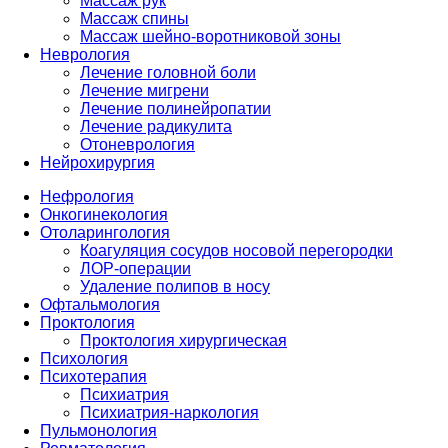
Массаж рук
Массаж спины
Массаж шейно-воротниковой зоны
Неврология
Лечение головной боли
Лечение мигрени
Лечение полинейропатии
Лечение радикулита
Отоневрология
Нейрохирургия
Нефрология
Онкогинекология
Отоларингология
Коагуляция сосудов носовой перегородки
ЛОР-операции
Удаление полипов в носу
Офтальмология
Проктология
Проктология хирургическая
Психология
Психотерапия
Психиатрия
Психиатрия-наркология
Пульмонология