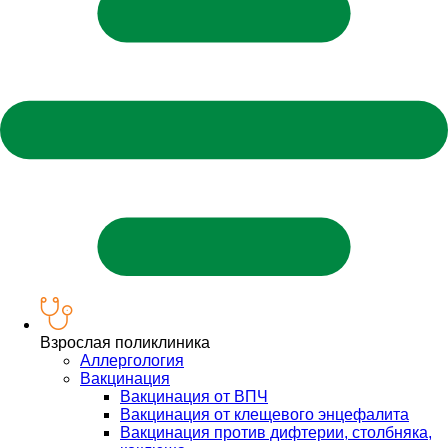
Взрослая поликлиника
Аллергология
Вакцинация
Вакцинация от ВПЧ
Вакцинация от клещевого энцефалита
Вакцинация против дифтерии, столбняка,