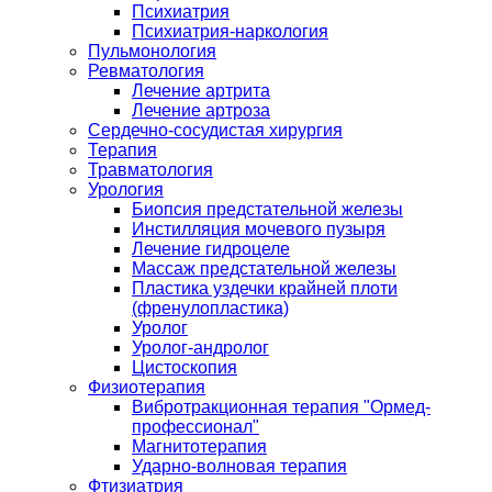
Психиатрия
Психиатрия-наркология
Пульмонология
Ревматология
Лечение артрита
Лечение артроза
Сердечно-сосудистая хирургия
Терапия
Травматология
Урология
Биопсия предстательной железы
Инстилляция мочевого пузыря
Лечение гидроцеле
Массаж предстательной железы
Пластика уздечки крайней плоти
(френулопластика)
Уролог
Уролог-андролог
Цистоскопия
Физиотерапия
Вибротракционная терапия "Ормед-
профессионал"
Магнитотерапия
Ударно-волновая терапия
Фтизиатрия