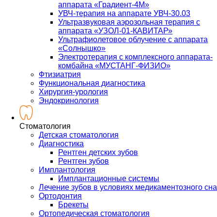
аппарата «Градиент-4М»
УВЧ-терапия на аппарате УВЧ-30.03
Ультразвуковая аэрозольная терапия с
аппарата «УЗОЛ-01-КАВИТАР»
Ультрафиолетовое облучение с аппарата
«Солнышко»
Электротерапия с комплексного аппарата-
комбайна «МУСТАНГ-ФИЗИО»
Фтизиатрия
Функциональная диагностика
Хирургия-урология
Эндокринология
Стоматология
Детская стоматология
Диагностика
Рентген детских зубов
Рентген зубов
Имплантология
Имплантационные системы
Лечение зубов в условиях медикаментозного сна
Ортодонтия
Брекеты
Ортопедическая стоматология