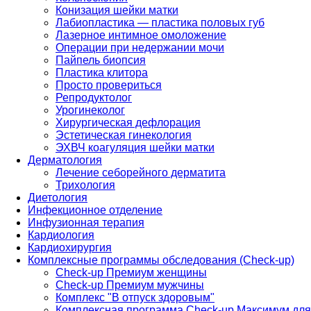
Конизация шейки матки
Лабиопластика — пластика половых губ
Лазерное интимное омоложение
Операции при недержании мочи
Пайпель биопсия
Пластика клитора
Просто провериться
Репродуктолог
Урогинеколог
Хирургическая дефлорация
Эстетическая гинекология
ЭХВЧ коагуляция шейки матки
Дерматология
Лечение себорейного дерматита
Трихология
Диетология
Инфекционное отделение
Инфузионная терапия
Кардиология
Кардиохирургия
Комплексные программы обследования (Check-up)
Check-up Премиум женщины
Check-up Премиум мужчины
Комплекс "В отпуск здоровым"
Комплексная программа Check-up Максимум для