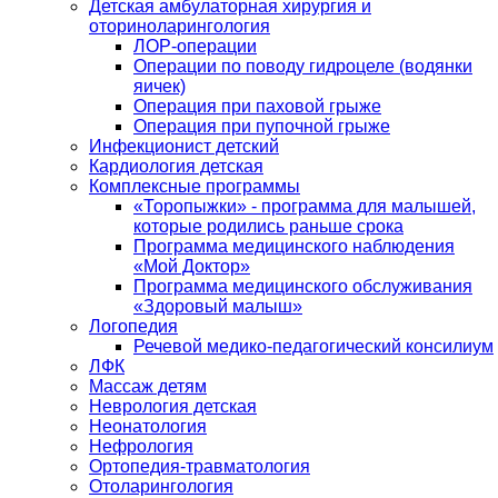
Детская амбулаторная хирургия и
оториноларингология
ЛОР-операции
Операции по поводу гидроцеле (водянки
яичек)
Операция при паховой грыже
Операция при пупочной грыже
Инфекционист детский
Кардиология детская
Комплексные программы
«Торопыжки» - программа для малышей,
которые родились раньше срока
Программа медицинского наблюдения
«Мой Доктор»
Программа медицинского обслуживания
«Здоровый малыш»
Логопедия
Речевой медико-педагогический консилиум
ЛФК
Массаж детям
Неврология детская
Неонатология
Нефрология
Ортопедия-травматология
Отоларингология