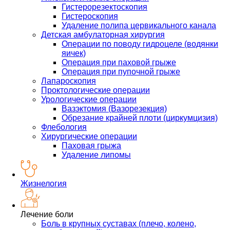
Гистерорезектоскопия
Гистероскопия
Удаление полипа цервикального канала
Детская амбулаторная хирургия
Операции по поводу гидроцеле (водянки
яичек)
Операция при паховой грыже
Операция при пупочной грыже
Лапароскопия
Проктологические операции
Урологические операции
Вазэктомия (Вазорезекция)
Обрезание крайней плоти (циркумцизия)
Флебология
Хирургические операции
Паховая грыжа
Удаление липомы
Жизнелогия
Лечение боли
Боль в крупных суставах (плечо, колено,