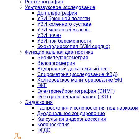
Рентгенография
Ультразвуковое исследование
Допплерография
УЗИ брюшной полости
УЗИ коленного сустава
УЗИ молочной железы
УЗИ почек
УЗИ при беременности
Эхокардиоскопия (УЗИ сердца)
Функциональная диагностика
Биоимпедансометрия
Велоэргометрия
Водородный дыхательный тест
Спирометрия (исследование ФВД)
Холтеровское мониторирование ЭКГ
ЭКГ
Электронейромиография (ЭНМГ)
Электроэнцефалография (ЭЭГ)
Эндоскопия
Гастроскопия и колоноскопия под наркозом
Дуоденальное зондирование
Капсульная видеоэндоскопия
Колоноскопия
ФГДС