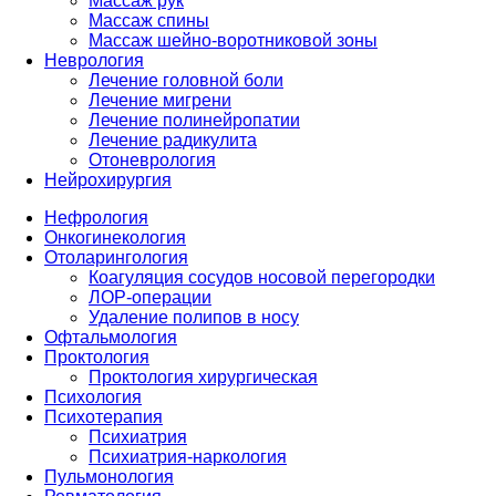
Массаж рук
Массаж спины
Массаж шейно-воротниковой зоны
Неврология
Лечение головной боли
Лечение мигрени
Лечение полинейропатии
Лечение радикулита
Отоневрология
Нейрохирургия
Нефрология
Онкогинекология
Отоларингология
Коагуляция сосудов носовой перегородки
ЛОР-операции
Удаление полипов в носу
Офтальмология
Проктология
Проктология хирургическая
Психология
Психотерапия
Психиатрия
Психиатрия-наркология
Пульмонология