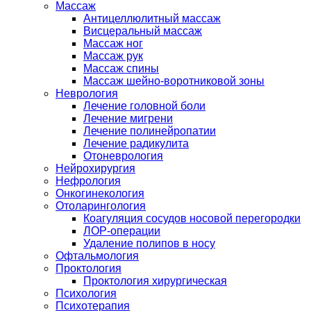
Массаж
Антицеллюлитный массаж
Висцеральный массаж
Массаж ног
Массаж рук
Массаж спины
Массаж шейно-воротниковой зоны
Неврология
Лечение головной боли
Лечение мигрени
Лечение полинейропатии
Лечение радикулита
Отоневрология
Нейрохирургия
Нефрология
Онкогинекология
Отоларингология
Коагуляция сосудов носовой перегородки
ЛОР-операции
Удаление полипов в носу
Офтальмология
Проктология
Проктология хирургическая
Психология
Психотерапия