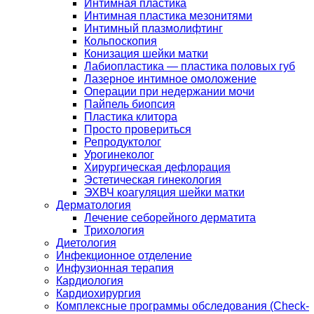
Интимная пластика
Интимная пластика мезонитями
Интимный плазмолифтинг
Кольпоскопия
Конизация шейки матки
Лабиопластика — пластика половых губ
Лазерное интимное омоложение
Операции при недержании мочи
Пайпель биопсия
Пластика клитора
Просто провериться
Репродуктолог
Урогинеколог
Хирургическая дефлорация
Эстетическая гинекология
ЭХВЧ коагуляция шейки матки
Дерматология
Лечение себорейного дерматита
Трихология
Диетология
Инфекционное отделение
Инфузионная терапия
Кардиология
Кардиохирургия
Комплексные программы обследования (Check-