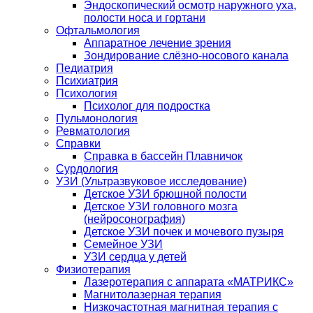
Эндоскопический осмотр наружного уха,
полости носа и гортани
Офтальмология
Аппаратное лечение зрения
Зондирование слёзно-носового канала
Педиатрия
Психиатрия
Психология
Психолог для подростка
Пульмонология
Ревматология
Справки
Справка в бассейн Плавничок
Сурдология
УЗИ (Ультразвуковое исследование)
Детское УЗИ брюшной полости
Детское УЗИ головного мозга
(нейросонография)
Детское УЗИ почек и мочевого пузыря
Семейное УЗИ
УЗИ сердца у детей
Физиотерапия
Лазеротерапия с аппарата «МАТРИКС»
Магнитолазерная терапия
Низкочастотная магнитная терапия с