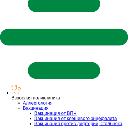
Взрослая поликлиника
Аллергология
Вакцинация
Вакцинация от ВПЧ
Вакцинация от клещевого энцефалита
Вакцинация против дифтерии, столбняка,