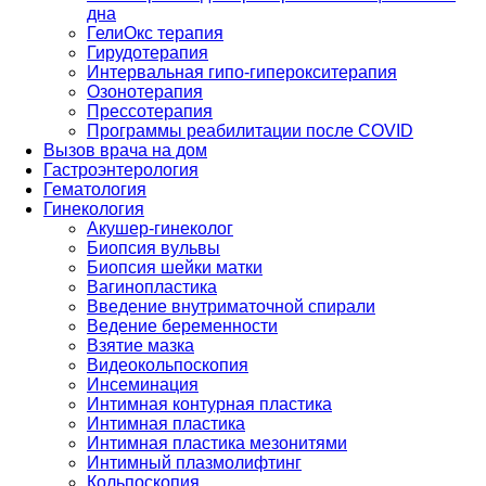
дна
ГелиОкс терапия
Гирудотерапия
Интервальная гипо-гиперокситерапия
Озонотерапия
Прессотерапия
Программы реабилитации после СOVID
Вызов врача на дом
Гастроэнтерология
Гематология
Гинекология
Акушер-гинеколог
Биопсия вульвы
Биопсия шейки матки
Вагинопластика
Введение внутриматочной спирали
Ведение беременности
Взятие мазка
Видеокольпоскопия
Инсеминация
Интимная контурная пластика
Интимная пластика
Интимная пластика мезонитями
Интимный плазмолифтинг
Кольпоскопия