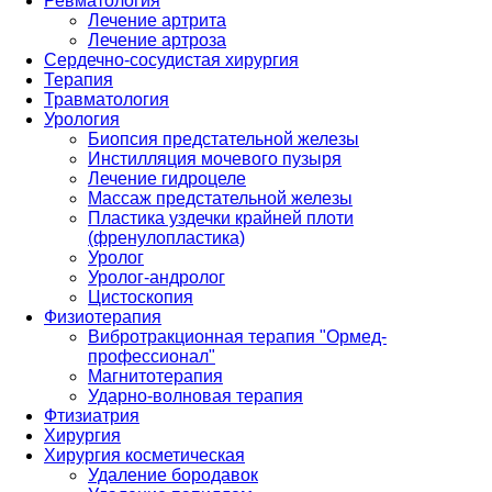
Ревматология
Лечение артрита
Лечение артроза
Сердечно-сосудистая хирургия
Терапия
Травматология
Урология
Биопсия предстательной железы
Инстилляция мочевого пузыря
Лечение гидроцеле
Массаж предстательной железы
Пластика уздечки крайней плоти
(френулопластика)
Уролог
Уролог-андролог
Цистоскопия
Физиотерапия
Вибротракционная терапия "Ормед-
профессионал"
Магнитотерапия
Ударно-волновая терапия
Фтизиатрия
Хирургия
Хирургия косметическая
Удаление бородавок