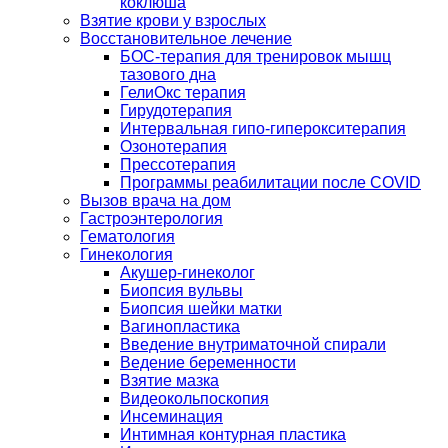
коклюша
Взятие крови у взрослых
Восстановительное лечение
БОС-терапия для тренировок мышц
тазового дна
ГелиОкс терапия
Гирудотерапия
Интервальная гипо-гиперокситерапия
Озонотерапия
Прессотерапия
Программы реабилитации после СOVID
Вызов врача на дом
Гастроэнтерология
Гематология
Гинекология
Акушер-гинеколог
Биопсия вульвы
Биопсия шейки матки
Вагинопластика
Введение внутриматочной спирали
Ведение беременности
Взятие мазка
Видеокольпоскопия
Инсеминация
Интимная контурная пластика