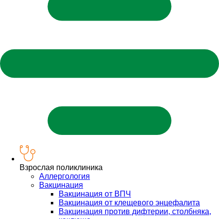
Взрослая поликлиника
Аллергология
Вакцинация
Вакцинация от ВПЧ
Вакцинация от клещевого энцефалита
Вакцинация против дифтерии, столбняка,