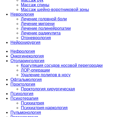
Массаж рук
Массаж спины
Массаж шейно-воротниковой зоны
Неврология
Лечение головной боли
Лечение мигрени
Лечение полинейропатии
Лечение радикулита
Отоневрология
Нейрохирургия
Нефрология
Онкогинекология
Отоларингология
Коагуляция сосудов носовой перегородки
ЛОР-операции
Удаление полипов в носу
Офтальмология
Проктология
Проктология хирургическая
Психология
Психотерапия
Психиатрия
Психиатрия-наркология
Пульмонология