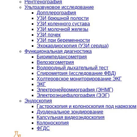
Рентгенография
Ультразвуковое исследование
Допплерография
УЗИ брюшной полости
УЗИ коленного сустава
УЗИ молочной железы
УЗИ почек
УЗИ при беременности
Эхокардиоскопия (УЗИ сердца)
Функциональная диагностика
Биоимпедансометрия
Велоэргометрия
Водородный дыхательный тест
Спирометрия (исследование ФВД)
Холтеровское мониторирование ЭКГ
ЭКГ
Электронейромиография (ЭНМГ)
Электроэнцефалография (ЭЭГ)
Эндоскопия
Гастроскопия и колоноскопия под наркозом
Дуоденальное зондирование
Капсульная видеоэндоскопия
Колоноскопия
ФГДС