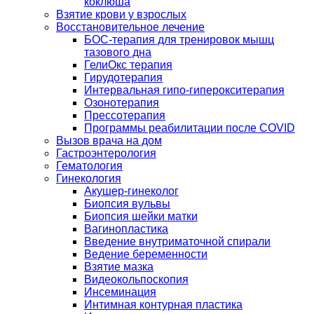
коклюша
Взятие крови у взрослых
Восстановительное лечение
БОС-терапия для тренировок мышц
тазового дна
ГелиОкс терапия
Гирудотерапия
Интервальная гипо-гиперокситерапия
Озонотерапия
Прессотерапия
Программы реабилитации после СOVID
Вызов врача на дом
Гастроэнтерология
Гематология
Гинекология
Акушер-гинеколог
Биопсия вульвы
Биопсия шейки матки
Вагинопластика
Введение внутриматочной спирали
Ведение беременности
Взятие мазка
Видеокольпоскопия
Инсеминация
Интимная контурная пластика