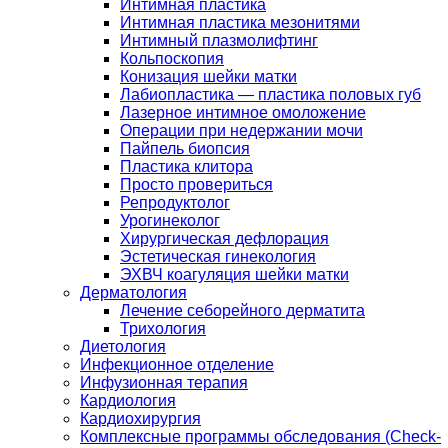
Интимная пластика
Интимная пластика мезонитями
Интимный плазмолифтинг
Кольпоскопия
Конизация шейки матки
Лабиопластика — пластика половых губ
Лазерное интимное омоложение
Операции при недержании мочи
Пайпель биопсия
Пластика клитора
Просто провериться
Репродуктолог
Урогинеколог
Хирургическая дефлорация
Эстетическая гинекология
ЭХВЧ коагуляция шейки матки
Дерматология
Лечение себорейного дерматита
Трихология
Диетология
Инфекционное отделение
Инфузионная терапия
Кардиология
Кардиохирургия
Комплексные программы обследования (Check-