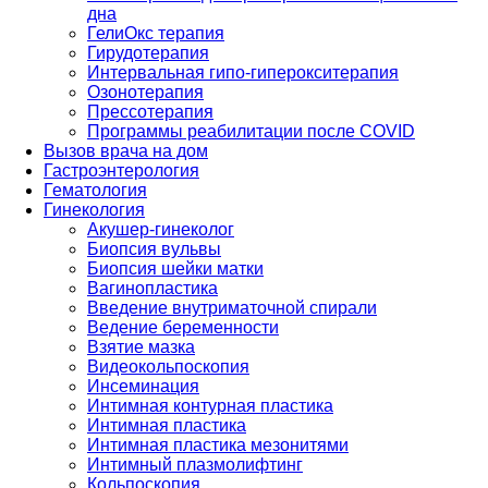
дна
ГелиОкс терапия
Гирудотерапия
Интервальная гипо-гиперокситерапия
Озонотерапия
Прессотерапия
Программы реабилитации после СOVID
Вызов врача на дом
Гастроэнтерология
Гематология
Гинекология
Акушер-гинеколог
Биопсия вульвы
Биопсия шейки матки
Вагинопластика
Введение внутриматочной спирали
Ведение беременности
Взятие мазка
Видеокольпоскопия
Инсеминация
Интимная контурная пластика
Интимная пластика
Интимная пластика мезонитями
Интимный плазмолифтинг
Кольпоскопия