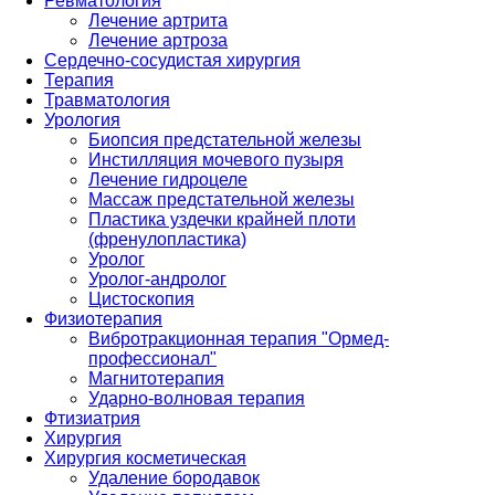
Ревматология
Лечение артрита
Лечение артроза
Сердечно-сосудистая хирургия
Терапия
Травматология
Урология
Биопсия предстательной железы
Инстилляция мочевого пузыря
Лечение гидроцеле
Массаж предстательной железы
Пластика уздечки крайней плоти
(френулопластика)
Уролог
Уролог-андролог
Цистоскопия
Физиотерапия
Вибротракционная терапия "Ормед-
профессионал"
Магнитотерапия
Ударно-волновая терапия
Фтизиатрия
Хирургия
Хирургия косметическая
Удаление бородавок