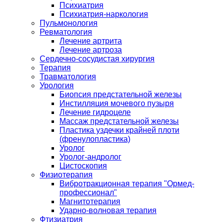
Психиатрия
Психиатрия-наркология
Пульмонология
Ревматология
Лечение артрита
Лечение артроза
Сердечно-сосудистая хирургия
Терапия
Травматология
Урология
Биопсия предстательной железы
Инстилляция мочевого пузыря
Лечение гидроцеле
Массаж предстательной железы
Пластика уздечки крайней плоти
(френулопластика)
Уролог
Уролог-андролог
Цистоскопия
Физиотерапия
Вибротракционная терапия "Ормед-
профессионал"
Магнитотерапия
Ударно-волновая терапия
Фтизиатрия