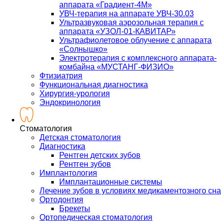
аппарата «Градиент-4М»
УВЧ-терапия на аппарате УВЧ-30.03
Ультразвуковая аэрозольная терапия с
аппарата «УЗОЛ-01-КАВИТАР»
Ультрафиолетовое облучение с аппарата
«Солнышко»
Электротерапия с комплексного аппарата-
комбайна «МУСТАНГ-ФИЗИО»
Фтизиатрия
Функциональная диагностика
Хирургия-урология
Эндокринология
Стоматология
Детская стоматология
Диагностика
Рентген детских зубов
Рентген зубов
Имплантология
Имплантационные системы
Лечение зубов в условиях медикаментозного сна
Ортодонтия
Брекеты
Ортопедическая стоматология