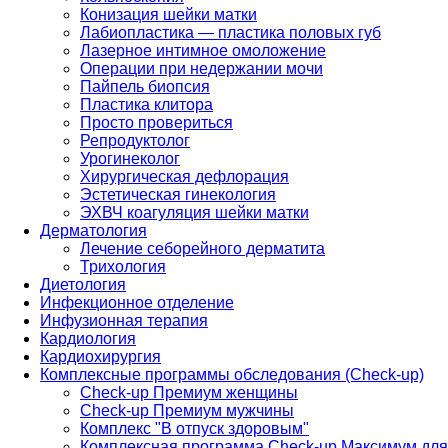
Конизация шейки матки
Лабиопластика — пластика половых губ
Лазерное интимное омоложение
Операции при недержании мочи
Пайпель биопсия
Пластика клитора
Просто провериться
Репродуктолог
Урогинеколог
Хирургическая дефлорация
Эстетическая гинекология
ЭХВЧ коагуляция шейки матки
Дерматология
Лечение себорейного дерматита
Трихология
Диетология
Инфекционное отделение
Инфузионная терапия
Кардиология
Кардиохирургия
Комплексные программы обследования (Check-up)
Check-up Премиум женщины
Check-up Премиум мужчины
Комплекс "В отпуск здоровым"
Комплексная программа Check-up Максимум для