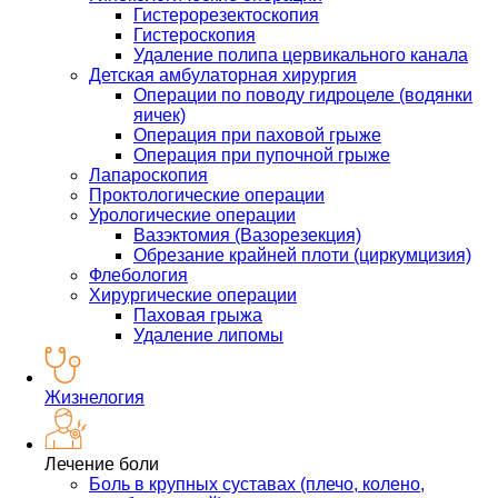
Гистерорезектоскопия
Гистероскопия
Удаление полипа цервикального канала
Детская амбулаторная хирургия
Операции по поводу гидроцеле (водянки
яичек)
Операция при паховой грыже
Операция при пупочной грыже
Лапароскопия
Проктологические операции
Урологические операции
Вазэктомия (Вазорезекция)
Обрезание крайней плоти (циркумцизия)
Флебология
Хирургические операции
Паховая грыжа
Удаление липомы
Жизнелогия
Лечение боли
Боль в крупных суставах (плечо, колено,