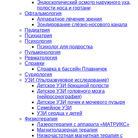
Эндоскопический осмотр наружного уха,
полости носа и гортани
Офтальмология
Аппаратное лечение зрения
Зондирование слёзно-носового канала
Педиатрия
Психиатрия
Психология
Психолог для подростка
Пульмонология
Ревматология
Справки
Справка в бассейн Плавничок
Сурдология
УЗИ (Ультразвуковое исследование)
Детское УЗИ брюшной полости
Детское УЗИ головного мозга
(нейросонография)
Детское УЗИ почек и мочевого пузыря
Семейное УЗИ
УЗИ сердца у детей
Физиотерапия
Лазеротерапия с аппарата «МАТРИКС»
Магнитолазерная терапия
Низкочастотная магнитная терапия с