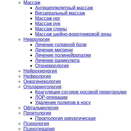
Массаж
Антицеллюлитный массаж
Висцеральный массаж
Массаж ног
Массаж рук
Массаж спины
Массаж шейно-воротниковой зоны
Неврология
Лечение головной боли
Лечение мигрени
Лечение полинейропатии
Лечение радикулита
Отоневрология
Нейрохирургия
Нефрология
Онкогинекология
Отоларингология
Коагуляция сосудов носовой перегородки
ЛОР-операции
Удаление полипов в носу
Офтальмология
Проктология
Проктология хирургическая
Психология
Психотерапия