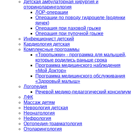
Детская амбулаторная хирургия и
оториноларингология
ЛОР-операции
Операции по поводу гидроцеле (водянки
яичек)
Операция при паховой грыже
Операция при пупочной грыже
Инфекционист детский
Кардиология детская
Комплексные программы
«Торопыжки» - программа для малышей,
которые родились раньше срока
Программа медицинского наблюдения
«Мой Доктор»
Программа медицинского обслуживания
«Здоровый малыш»
Логопедия
Речевой медико-педагогический консилиум
ЛФК
Массаж детям
Неврология детская
Неонатология
Нефрология
Ортопедия-травматология
Отоларингология