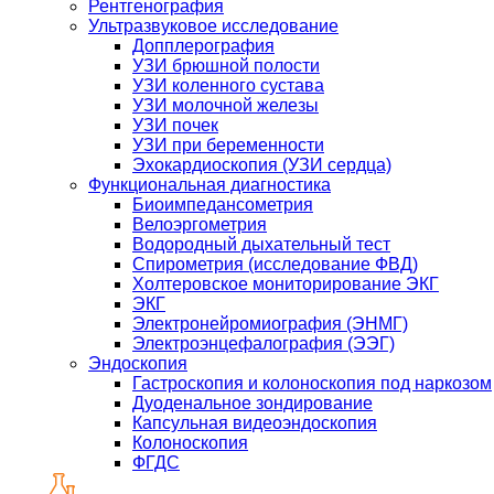
Рентгенография
Ультразвуковое исследование
Допплерография
УЗИ брюшной полости
УЗИ коленного сустава
УЗИ молочной железы
УЗИ почек
УЗИ при беременности
Эхокардиоскопия (УЗИ сердца)
Функциональная диагностика
Биоимпедансометрия
Велоэргометрия
Водородный дыхательный тест
Спирометрия (исследование ФВД)
Холтеровское мониторирование ЭКГ
ЭКГ
Электронейромиография (ЭНМГ)
Электроэнцефалография (ЭЭГ)
Эндоскопия
Гастроскопия и колоноскопия под наркозом
Дуоденальное зондирование
Капсульная видеоэндоскопия
Колоноскопия
ФГДС