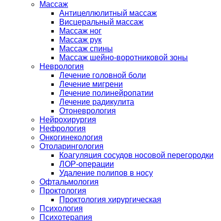
Массаж
Антицеллюлитный массаж
Висцеральный массаж
Массаж ног
Массаж рук
Массаж спины
Массаж шейно-воротниковой зоны
Неврология
Лечение головной боли
Лечение мигрени
Лечение полинейропатии
Лечение радикулита
Отоневрология
Нейрохирургия
Нефрология
Онкогинекология
Отоларингология
Коагуляция сосудов носовой перегородки
ЛОР-операции
Удаление полипов в носу
Офтальмология
Проктология
Проктология хирургическая
Психология
Психотерапия