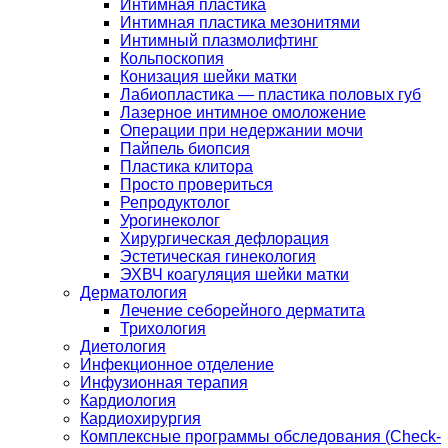
Интимная пластика
Интимная пластика мезонитями
Интимный плазмолифтинг
Кольпоскопия
Конизация шейки матки
Лабиопластика — пластика половых губ
Лазерное интимное омоложение
Операции при недержании мочи
Пайпель биопсия
Пластика клитора
Просто провериться
Репродуктолог
Урогинеколог
Хирургическая дефлорация
Эстетическая гинекология
ЭХВЧ коагуляция шейки матки
Дерматология
Лечение себорейного дерматита
Трихология
Диетология
Инфекционное отделение
Инфузионная терапия
Кардиология
Кардиохирургия
Комплексные программы обследования (Check-