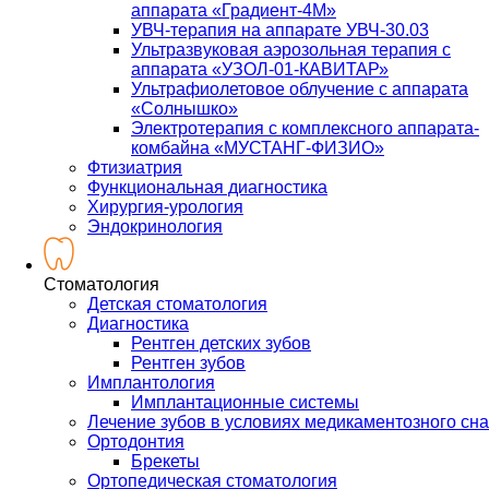
аппарата «Градиент-4М»
УВЧ-терапия на аппарате УВЧ-30.03
Ультразвуковая аэрозольная терапия с
аппарата «УЗОЛ-01-КАВИТАР»
Ультрафиолетовое облучение с аппарата
«Солнышко»
Электротерапия с комплексного аппарата-
комбайна «МУСТАНГ-ФИЗИО»
Фтизиатрия
Функциональная диагностика
Хирургия-урология
Эндокринология
Стоматология
Детская стоматология
Диагностика
Рентген детских зубов
Рентген зубов
Имплантология
Имплантационные системы
Лечение зубов в условиях медикаментозного сна
Ортодонтия
Брекеты
Ортопедическая стоматология