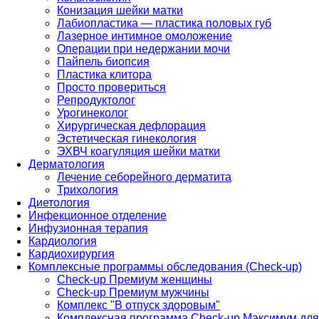
Конизация шейки матки
Лабиопластика — пластика половых губ
Лазерное интимное омоложение
Операции при недержании мочи
Пайпель биопсия
Пластика клитора
Просто провериться
Репродуктолог
Урогинеколог
Хирургическая дефлорация
Эстетическая гинекология
ЭХВЧ коагуляция шейки матки
Дерматология
Лечение себорейного дерматита
Трихология
Диетология
Инфекционное отделение
Инфузионная терапия
Кардиология
Кардиохирургия
Комплексные программы обследования (Check-up)
Check-up Премиум женщины
Check-up Премиум мужчины
Комплекс "В отпуск здоровым"
Комплексная программа Check-up Максимум для