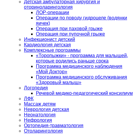
Детская амбулаторная хирургия и
оториноларингология
ЛОР-операции
Операции по поводу гидроцеле (водянки
яичек)
Операция при паховой грыже
Операция при пупочной грыже
Инфекционист детский
Кардиология детская
Комплексные программы
«Торопыжки» - программа для малышей,
которые родились раньше срока
Программа медицинского наблюдения
«Мой Доктор»
Программа медицинского обслуживания
«Здоровый малыш»
Логопедия
Речевой медико-педагогический консилиум
ЛФК
Массаж детям
Неврология детская
Неонатология
Нефрология
Ортопедия-травматология
Отоларингология