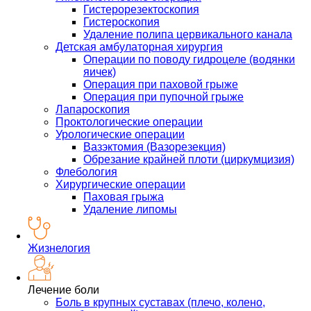
Гистерорезектоскопия
Гистероскопия
Удаление полипа цервикального канала
Детская амбулаторная хирургия
Операции по поводу гидроцеле (водянки
яичек)
Операция при паховой грыже
Операция при пупочной грыже
Лапароскопия
Проктологические операции
Урологические операции
Вазэктомия (Вазорезекция)
Обрезание крайней плоти (циркумцизия)
Флебология
Хирургические операции
Паховая грыжа
Удаление липомы
Жизнелогия
Лечение боли
Боль в крупных суставах (плечо, колено,