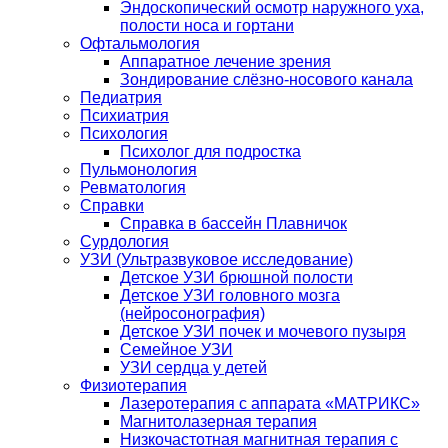
Эндоскопический осмотр наружного уха,
полости носа и гортани
Офтальмология
Аппаратное лечение зрения
Зондирование слёзно-носового канала
Педиатрия
Психиатрия
Психология
Психолог для подростка
Пульмонология
Ревматология
Справки
Справка в бассейн Плавничок
Сурдология
УЗИ (Ультразвуковое исследование)
Детское УЗИ брюшной полости
Детское УЗИ головного мозга
(нейросонография)
Детское УЗИ почек и мочевого пузыря
Семейное УЗИ
УЗИ сердца у детей
Физиотерапия
Лазеротерапия с аппарата «МАТРИКС»
Магнитолазерная терапия
Низкочастотная магнитная терапия с