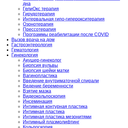
дна
ГелиОкс терапия
Гирудотерапия
Интервальная гипо-гиперокситерапия
Озонотерапия
Прессотерапия
Программы реабилитации после СOVID
Вызов врача на дом
Гастроэнтерология
Гематология
Гинекология
Акушер-гинеколог
Биопсия вульвы
Биопсия шейки матки
Вагинопластика
Введение внутриматочной спирали
Ведение беременности
Взятие мазка
Видеокольпоскопия
Инсеминация
Интимная контурная пластика
Интимная пластика
Интимная пластика мезонитями
Интимный плазмолифтинг
Кольпоскопия