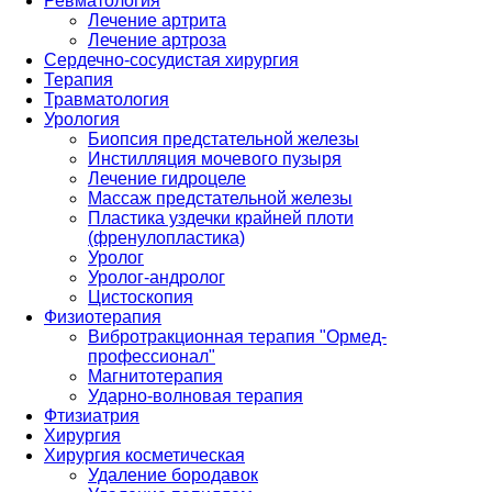
Ревматология
Лечение артрита
Лечение артроза
Сердечно-сосудистая хирургия
Терапия
Травматология
Урология
Биопсия предстательной железы
Инстилляция мочевого пузыря
Лечение гидроцеле
Массаж предстательной железы
Пластика уздечки крайней плоти
(френулопластика)
Уролог
Уролог-андролог
Цистоскопия
Физиотерапия
Вибротракционная терапия "Ормед-
профессионал"
Магнитотерапия
Ударно-волновая терапия
Фтизиатрия
Хирургия
Хирургия косметическая
Удаление бородавок