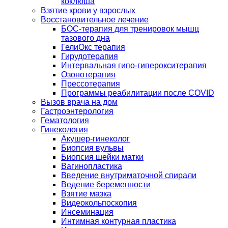
коклюша
Взятие крови у взрослых
Восстановительное лечение
БОС-терапия для тренировок мышц
тазового дна
ГелиОкс терапия
Гирудотерапия
Интервальная гипо-гиперокситерапия
Озонотерапия
Прессотерапия
Программы реабилитации после СOVID
Вызов врача на дом
Гастроэнтерология
Гематология
Гинекология
Акушер-гинеколог
Биопсия вульвы
Биопсия шейки матки
Вагинопластика
Введение внутриматочной спирали
Ведение беременности
Взятие мазка
Видеокольпоскопия
Инсеминация
Интимная контурная пластика