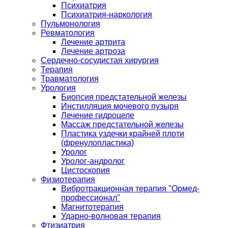
Психиатрия
Психиатрия-наркология
Пульмонология
Ревматология
Лечение артрита
Лечение артроза
Сердечно-сосудистая хирургия
Терапия
Травматология
Урология
Биопсия предстательной железы
Инстилляция мочевого пузыря
Лечение гидроцеле
Массаж предстательной железы
Пластика уздечки крайней плоти
(френулопластика)
Уролог
Уролог-андролог
Цистоскопия
Физиотерапия
Вибротракционная терапия "Ормед-
профессионал"
Магнитотерапия
Ударно-волновая терапия
Фтизиатрия