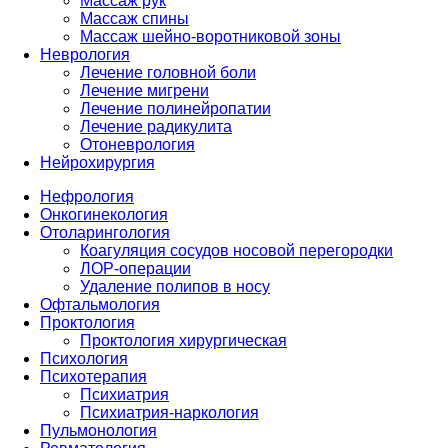
Массаж рук
Массаж спины
Массаж шейно-воротниковой зоны
Неврология
Лечение головной боли
Лечение мигрени
Лечение полинейропатии
Лечение радикулита
Отоневрология
Нейрохирургия
Нефрология
Онкогинекология
Отоларингология
Коагуляция сосудов носовой перегородки
ЛОР-операции
Удаление полипов в носу
Офтальмология
Проктология
Проктология хирургическая
Психология
Психотерапия
Психиатрия
Психиатрия-наркология
Пульмонология