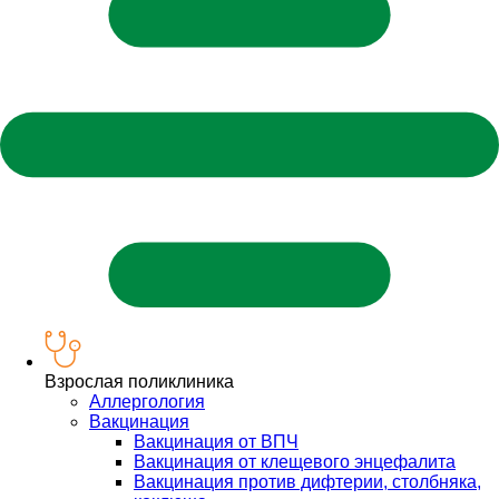
Взрослая поликлиника
Аллергология
Вакцинация
Вакцинация от ВПЧ
Вакцинация от клещевого энцефалита
Вакцинация против дифтерии, столбняка,