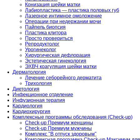
Конизация шейки матки
Лабиопластика — пластика половых губ
Лазерное интимное омоложение
Операции при недержании мочи
Пайпель биопсия
Пластика клитора
Просто провериться
Репродуктолог
Урогинеколог
Хирургическая дефлорация
Эстетическая гинекология
ЭХВЧ коагуляция шейки матки
Дерматология
Лечение себорейного дерматита
Трихология
Диетология
Инфекционное отделение
Инфузионная терапия
Кардиология
Кардиохирургия
Комплексные программы обследования (Check-up)
Check-up Премиум женщины
Check-up Премиум мужчины
Комплекс "В отпуск здоровым"
Комплексная программа Check-up Максимум для