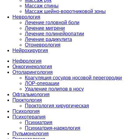
Массаж рук
Массаж спины
Массаж шейно-воротниковой зоны
Неврология
Лечение головной боли
Лечение мигрени
Лечение полинейропатии
Лечение радикулита
Отоневрология
Нейрохирургия
Нефрология
Онкогинекология
Отоларингология
Коагуляция сосудов носовой перегородки
ЛОР-операции
Удаление полипов в носу
Офтальмология
Проктология
Проктология хирургическая
Психология
Психотерапия
Психиатрия
Психиатрия-наркология
Пульмонология