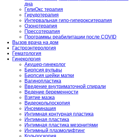
дна
ГелиОкс терапия
Гирудотерапия
Интервальная гипо-гиперокситерапия
Озонотерапия
Прессотерапия
Программы реабилитации после СOVID
Вызов врача на дом
Гастроэнтерология
Гематология
Гинекология
Акушер-гинеколог
Биопсия вульвы
Биопсия шейки матки
Вагинопластика
Введение внутриматочной спирали
Ведение беременности
Взятие мазка
Видеокольпоскопия
Инсеминация
Интимная контурная пластика
Интимная пластика
Интимная пластика мезонитями
Интимный плазмолифтинг
Кольпоскопия