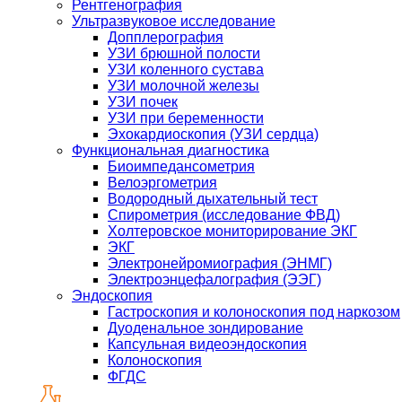
Рентгенография
Ультразвуковое исследование
Допплерография
УЗИ брюшной полости
УЗИ коленного сустава
УЗИ молочной железы
УЗИ почек
УЗИ при беременности
Эхокардиоскопия (УЗИ сердца)
Функциональная диагностика
Биоимпедансометрия
Велоэргометрия
Водородный дыхательный тест
Спирометрия (исследование ФВД)
Холтеровское мониторирование ЭКГ
ЭКГ
Электронейромиография (ЭНМГ)
Электроэнцефалография (ЭЭГ)
Эндоскопия
Гастроскопия и колоноскопия под наркозом
Дуоденальное зондирование
Капсульная видеоэндоскопия
Колоноскопия
ФГДС