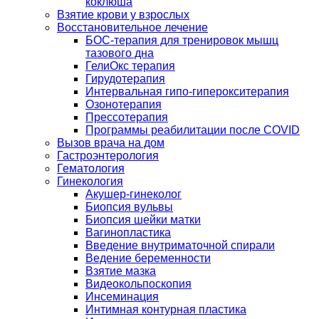
коклюша
Взятие крови у взрослых
Восстановительное лечение
БОС-терапия для тренировок мышц
тазового дна
ГелиОкс терапия
Гирудотерапия
Интервальная гипо-гиперокситерапия
Озонотерапия
Прессотерапия
Программы реабилитации после СOVID
Вызов врача на дом
Гастроэнтерология
Гематология
Гинекология
Акушер-гинеколог
Биопсия вульвы
Биопсия шейки матки
Вагинопластика
Введение внутриматочной спирали
Ведение беременности
Взятие мазка
Видеокольпоскопия
Инсеминация
Интимная контурная пластика