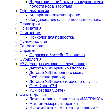
Эндоскопический осмотр наружного уха,
полости носа и гортани
Офтальмология
Аппаратное лечение зрения
Зондирование слёзно-носового канала
Педиатрия
Психиатрия
Психология
Психолог для подростка
Пульмонология
Ревматология
Справки
Справка в бассейн Плавничок
Сурдология
УЗИ (Ультразвуковое исследование)
Детское УЗИ брюшной полости
Детское УЗИ головного мозга
(нейросонография)
Детское УЗИ почек и мочевого пузыря
Семейное УЗИ
УЗИ сердца у детей
Физиотерапия
Лазеротерапия с аппарата «МАТРИКС»
Магнитолазерная терапия
Низкочастотная магнитная терапия с