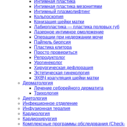
Интимная пластика
Интимная пластика мезонитями
Интимный плазмолифтинг
Кольпоскопия
Конизация шейки матки
Лабиопластика — пластика половых губ
Лазерное интимное омоложение
Операции при недержании мочи
Пайпель биопсия
Пластика клитора
Просто провериться
Репродуктолог
Урогинеколог
Хирургическая дефлорация
Эстетическая гинекология
ЭХВЧ коагуляция шейки матки
Дерматология
Лечение себорейного дерматита
Трихология
Диетология
Инфекционное отделение
Инфузионная терапия
Кардиология
Кардиохирургия
Комплексные программы обследования (Check-