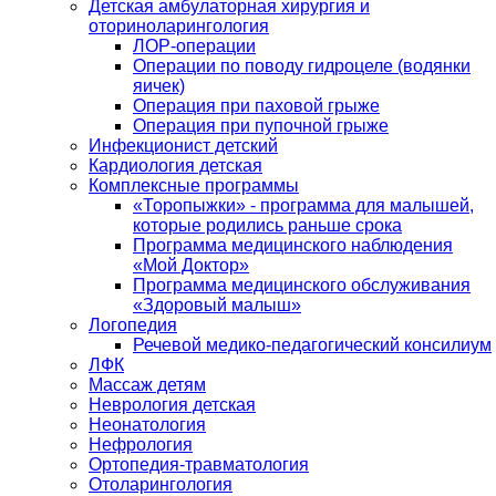
Детская амбулаторная хирургия и
оториноларингология
ЛОР-операции
Операции по поводу гидроцеле (водянки
яичек)
Операция при паховой грыже
Операция при пупочной грыже
Инфекционист детский
Кардиология детская
Комплексные программы
«Торопыжки» - программа для малышей,
которые родились раньше срока
Программа медицинского наблюдения
«Мой Доктор»
Программа медицинского обслуживания
«Здоровый малыш»
Логопедия
Речевой медико-педагогический консилиум
ЛФК
Массаж детям
Неврология детская
Неонатология
Нефрология
Ортопедия-травматология
Отоларингология