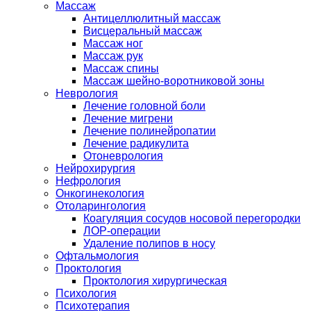
Массаж
Антицеллюлитный массаж
Висцеральный массаж
Массаж ног
Массаж рук
Массаж спины
Массаж шейно-воротниковой зоны
Неврология
Лечение головной боли
Лечение мигрени
Лечение полинейропатии
Лечение радикулита
Отоневрология
Нейрохирургия
Нефрология
Онкогинекология
Отоларингология
Коагуляция сосудов носовой перегородки
ЛОР-операции
Удаление полипов в носу
Офтальмология
Проктология
Проктология хирургическая
Психология
Психотерапия