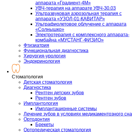
аппарата «Градиент-4М»
УВЧ-терапия на аппарате УВЧ-30.03
Ультразвуковая аэрозольная терапия с
аппарата «УЗОЛ-01-КАВИТАР»
Ультрафиолетовое облучение с аппарата
«Солнышко»
Электротерапия с комплексного аппарата-
комбайна «МУСТАНГ-ФИЗИО»
Фтизиатрия
Функциональная диагностика
Хирургия-урология
Эндокринология
Стоматология
Детская стоматология
Диагностика
Рентген детских зубов
Рентген зубов
Имплантология
Имплантационные системы
Лечение зубов в условиях медикаментозного сна
Ортодонтия
Брекеты
Ортопедическая стоматология