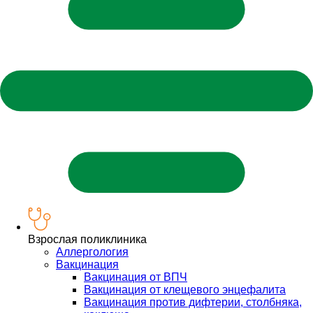
Взрослая поликлиника
Аллергология
Вакцинация
Вакцинация от ВПЧ
Вакцинация от клещевого энцефалита
Вакцинация против дифтерии, столбняка,