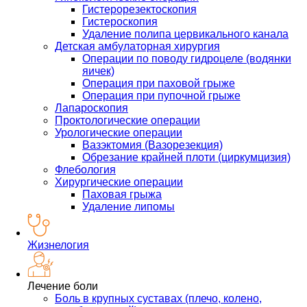
Гистерорезектоскопия
Гистероскопия
Удаление полипа цервикального канала
Детская амбулаторная хирургия
Операции по поводу гидроцеле (водянки
яичек)
Операция при паховой грыже
Операция при пупочной грыже
Лапароскопия
Проктологические операции
Урологические операции
Вазэктомия (Вазорезекция)
Обрезание крайней плоти (циркумцизия)
Флебология
Хирургические операции
Паховая грыжа
Удаление липомы
Жизнелогия
Лечение боли
Боль в крупных суставах (плечо, колено,