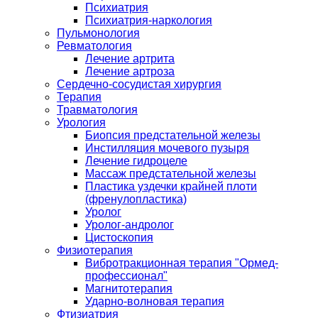
Психиатрия
Психиатрия-наркология
Пульмонология
Ревматология
Лечение артрита
Лечение артроза
Сердечно-сосудистая хирургия
Терапия
Травматология
Урология
Биопсия предстательной железы
Инстилляция мочевого пузыря
Лечение гидроцеле
Массаж предстательной железы
Пластика уздечки крайней плоти
(френулопластика)
Уролог
Уролог-андролог
Цистоскопия
Физиотерапия
Вибротракционная терапия "Ормед-
профессионал"
Магнитотерапия
Ударно-волновая терапия
Фтизиатрия