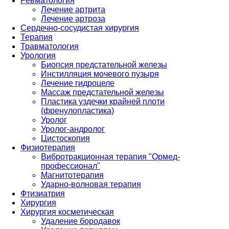
Ревматология
Лечение артрита
Лечение артроза
Сердечно-сосудистая хирургия
Терапия
Травматология
Урология
Биопсия предстательной железы
Инстилляция мочевого пузыря
Лечение гидроцеле
Массаж предстательной железы
Пластика уздечки крайней плоти
(френулопластика)
Уролог
Уролог-андролог
Цистоскопия
Физиотерапия
Вибротракционная терапия "Ормед-
профессионал"
Магнитотерапия
Ударно-волновая терапия
Фтизиатрия
Хирургия
Хирургия косметическая
Удаление бородавок