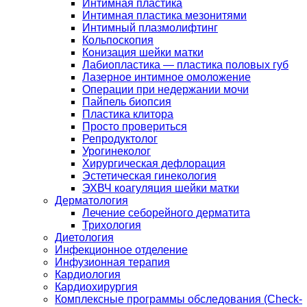
Интимная пластика
Интимная пластика мезонитями
Интимный плазмолифтинг
Кольпоскопия
Конизация шейки матки
Лабиопластика — пластика половых губ
Лазерное интимное омоложение
Операции при недержании мочи
Пайпель биопсия
Пластика клитора
Просто провериться
Репродуктолог
Урогинеколог
Хирургическая дефлорация
Эстетическая гинекология
ЭХВЧ коагуляция шейки матки
Дерматология
Лечение себорейного дерматита
Трихология
Диетология
Инфекционное отделение
Инфузионная терапия
Кардиология
Кардиохирургия
Комплексные программы обследования (Check-