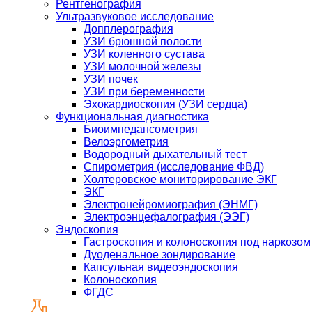
Рентгенография
Ультразвуковое исследование
Допплерография
УЗИ брюшной полости
УЗИ коленного сустава
УЗИ молочной железы
УЗИ почек
УЗИ при беременности
Эхокардиоскопия (УЗИ сердца)
Функциональная диагностика
Биоимпедансометрия
Велоэргометрия
Водородный дыхательный тест
Спирометрия (исследование ФВД)
Холтеровское мониторирование ЭКГ
ЭКГ
Электронейромиография (ЭНМГ)
Электроэнцефалография (ЭЭГ)
Эндоскопия
Гастроскопия и колоноскопия под наркозом
Дуоденальное зондирование
Капсульная видеоэндоскопия
Колоноскопия
ФГДС