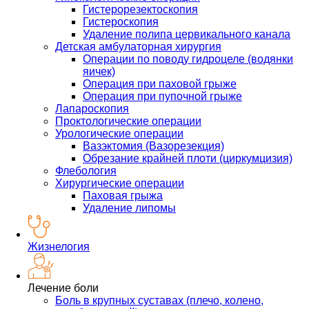
Гистерорезектоскопия
Гистероскопия
Удаление полипа цервикального канала
Детская амбулаторная хирургия
Операции по поводу гидроцеле (водянки
яичек)
Операция при паховой грыже
Операция при пупочной грыже
Лапароскопия
Проктологические операции
Урологические операции
Вазэктомия (Вазорезекция)
Обрезание крайней плоти (циркумцизия)
Флебология
Хирургические операции
Паховая грыжа
Удаление липомы
Жизнелогия
Лечение боли
Боль в крупных суставах (плечо, колено,