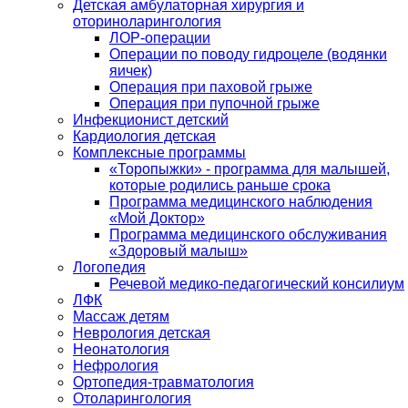
Детская амбулаторная хирургия и
оториноларингология
ЛОР-операции
Операции по поводу гидроцеле (водянки
яичек)
Операция при паховой грыже
Операция при пупочной грыже
Инфекционист детский
Кардиология детская
Комплексные программы
«Торопыжки» - программа для малышей,
которые родились раньше срока
Программа медицинского наблюдения
«Мой Доктор»
Программа медицинского обслуживания
«Здоровый малыш»
Логопедия
Речевой медико-педагогический консилиум
ЛФК
Массаж детям
Неврология детская
Неонатология
Нефрология
Ортопедия-травматология
Отоларингология