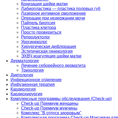
Конизация шейки матки
Лабиопластика — пластика половых губ
Лазерное интимное омоложение
Операции при недержании мочи
Пайпель биопсия
Пластика клитора
Просто провериться
Репродуктолог
Урогинеколог
Хирургическая дефлорация
Эстетическая гинекология
ЭХВЧ коагуляция шейки матки
Дерматология
Лечение себорейного дерматита
Трихология
Диетология
Инфекционное отделение
Инфузионная терапия
Кардиология
Кардиохирургия
Комплексные программы обследования (Check-up)
Check-up Премиум женщины
Check-up Премиум мужчины
Комплекс "В отпуск здоровым"
Комплексная программа Check-up Максимум для