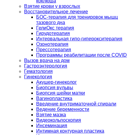
коклюша
Взятие крови у взрослых
Восстановительное лечение
БОС-терапия для тренировок мышц
тазового дна
ГелиОкс терапия
Гирудотерапия
Интервальная гипо-гиперокситерапия
Озонотерапия
Прессотерапия
Программы реабилитации после СOVID
Вызов врача на дом
Гастроэнтерология
Гематология
Гинекология
Акушер-гинеколог
Биопсия вульвы
Биопсия шейки матки
Вагинопластика
Введение внутриматочной спирали
Ведение беременности
Взятие мазка
Видеокольпоскопия
Инсеминация
Интимная контурная пластика