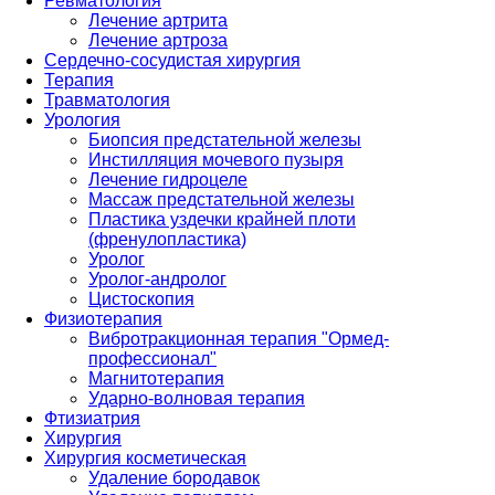
Ревматология
Лечение артрита
Лечение артроза
Сердечно-сосудистая хирургия
Терапия
Травматология
Урология
Биопсия предстательной железы
Инстилляция мочевого пузыря
Лечение гидроцеле
Массаж предстательной железы
Пластика уздечки крайней плоти
(френулопластика)
Уролог
Уролог-андролог
Цистоскопия
Физиотерапия
Вибротракционная терапия "Ормед-
профессионал"
Магнитотерапия
Ударно-волновая терапия
Фтизиатрия
Хирургия
Хирургия косметическая
Удаление бородавок