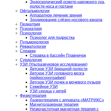
Эндоскопический осмотр наружного уха,
полости носа и гортани
Офтальмология
Аппаратное лечение зрения
Зондирование слёзно-носового канала
Педиатрия
Психиатрия
Психология
Психолог для подростка
Пульмонология
Ревматология
Справки
Справка в бассейн Плавничок
Сурдология
УЗИ (Ультразвуковое исследование)
Детское УЗИ брюшной полости
Детское УЗИ головного мозга
(нейросонография)
Детское УЗИ почек и мочевого пузыря
Семейное УЗИ
УЗИ сердца у детей
Физиотерапия
Лазеротерапия с аппарата «МАТРИКС»
Магнитолазерная терапия
Низкочастотная магнитная терапия с