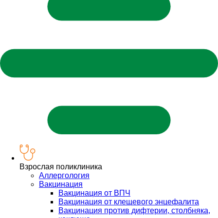
Взрослая поликлиника
Аллергология
Вакцинация
Вакцинация от ВПЧ
Вакцинация от клещевого энцефалита
Вакцинация против дифтерии, столбняка,