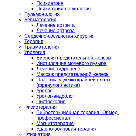
Психиатрия
Психиатрия-наркология
Пульмонология
Ревматология
Лечение артрита
Лечение артроза
Сердечно-сосудистая хирургия
Терапия
Травматология
Урология
Биопсия предстательной железы
Инстилляция мочевого пузыря
Лечение гидроцеле
Массаж предстательной железы
Пластика уздечки крайней плоти
(френулопластика)
Уролог
Уролог-андролог
Цистоскопия
Физиотерапия
Вибротракционная терапия "Ормед-
профессионал"
Магнитотерапия
Ударно-волновая терапия
Фтизиатрия