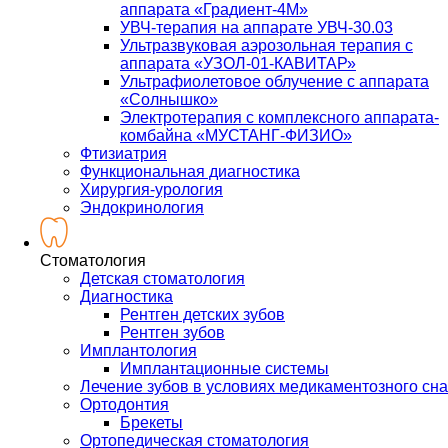
аппарата «Градиент-4М»
УВЧ-терапия на аппарате УВЧ-30.03
Ультразвуковая аэрозольная терапия с
аппарата «УЗОЛ-01-КАВИТАР»
Ультрафиолетовое облучение с аппарата
«Солнышко»
Электротерапия с комплексного аппарата-
комбайна «МУСТАНГ-ФИЗИО»
Фтизиатрия
Функциональная диагностика
Хирургия-урология
Эндокринология
Стоматология
Детская стоматология
Диагностика
Рентген детских зубов
Рентген зубов
Имплантология
Имплантационные системы
Лечение зубов в условиях медикаментозного сна
Ортодонтия
Брекеты
Ортопедическая стоматология