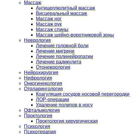
Массаж
Антицеллюлитный массаж
Висцеральный массаж
Массаж ног
Массаж рук
Массаж спины
Массаж шейно-воротниковой зоны
Неврология
Лечение головной боли
Лечение мигрени
Лечение полинейропатии
Лечение радикулита
Отоневрология
Нейрохирургия
Нефрология
Онкогинекология
Отоларингология
Коагуляция сосудов носовой перегородки
ЛОР-операции
Удаление полипов в носу
Офтальмология
Проктология
Проктология хирургическая
Психология
Психотерапия