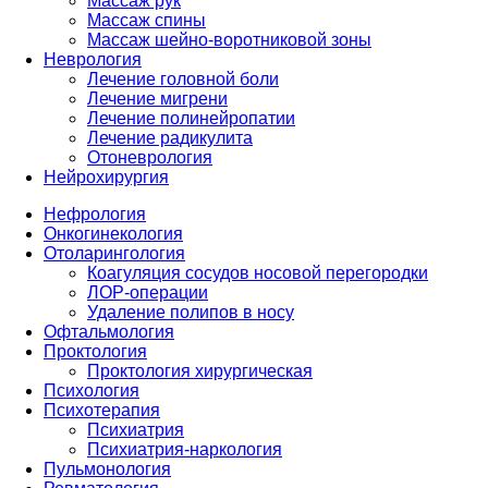
Массаж рук
Массаж спины
Массаж шейно-воротниковой зоны
Неврология
Лечение головной боли
Лечение мигрени
Лечение полинейропатии
Лечение радикулита
Отоневрология
Нейрохирургия
Нефрология
Онкогинекология
Отоларингология
Коагуляция сосудов носовой перегородки
ЛОР-операции
Удаление полипов в носу
Офтальмология
Проктология
Проктология хирургическая
Психология
Психотерапия
Психиатрия
Психиатрия-наркология
Пульмонология