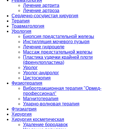
Ревматология
Лечение артрита
Лечение артроза
Сердечно-сосудистая хирургия
Терапия
Травматология
Урология
Биопсия предстательной железы
Инстилляция мочевого пузыря
Лечение гидроцеле
Массаж предстательной железы
Пластика уздечки крайней плоти
(френулопластика)
Уролог
Уролог-андролог
Цистоскопия
Физиотерапия
Вибротракционная терапия "Ормед-
профессионал"
Магнитотерапия
Ударно-волновая терапия
Фтизиатрия
Хирургия
Хирургия косметическая
Удаление бородавок