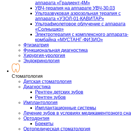
аппарата «Градиент-4М»
УВЧ-терапия на аппарате УВЧ-30.03
Ультразвуковая аэрозольная терапия с
аппарата «УЗОЛ-01-КАВИТАР»
Ультрафиолетовое облучение с аппарата
«Солнышко»
Электротерапия с комплексного аппарата-
комбайна «МУСТАНГ-ФИЗИО»
Фтизиатрия
Функциональная диагностика
Хирургия-урология
Эндокринология
Стоматология
Детская стоматология
Диагностика
Рентген детских зубов
Рентген зубов
Имплантология
Имплантационные системы
Лечение зубов в условиях медикаментозного сна
Ортодонтия
Брекеты
Ортопедическая стоматология