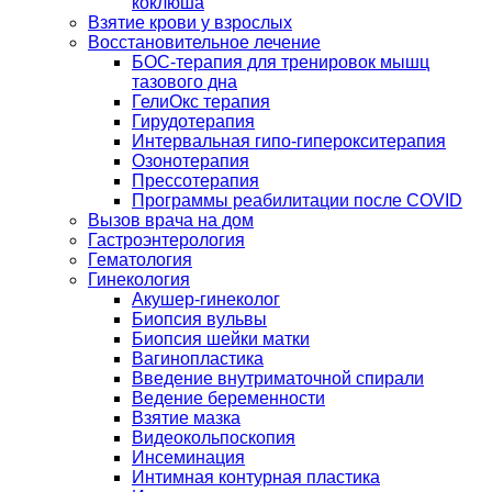
коклюша
Взятие крови у взрослых
Восстановительное лечение
БОС-терапия для тренировок мышц
тазового дна
ГелиОкс терапия
Гирудотерапия
Интервальная гипо-гиперокситерапия
Озонотерапия
Прессотерапия
Программы реабилитации после СOVID
Вызов врача на дом
Гастроэнтерология
Гематология
Гинекология
Акушер-гинеколог
Биопсия вульвы
Биопсия шейки матки
Вагинопластика
Введение внутриматочной спирали
Ведение беременности
Взятие мазка
Видеокольпоскопия
Инсеминация
Интимная контурная пластика