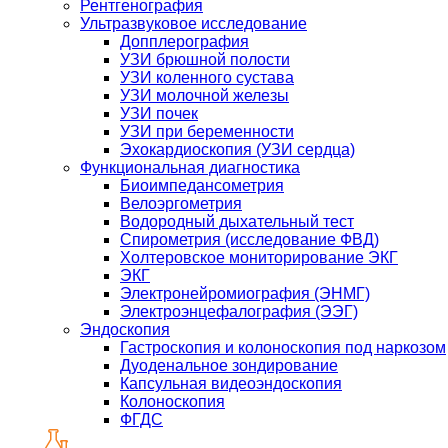
Рентгенография
Ультразвуковое исследование
Допплерография
УЗИ брюшной полости
УЗИ коленного сустава
УЗИ молочной железы
УЗИ почек
УЗИ при беременности
Эхокардиоскопия (УЗИ сердца)
Функциональная диагностика
Биоимпедансометрия
Велоэргометрия
Водородный дыхательный тест
Спирометрия (исследование ФВД)
Холтеровское мониторирование ЭКГ
ЭКГ
Электронейромиография (ЭНМГ)
Электроэнцефалография (ЭЭГ)
Эндоскопия
Гастроскопия и колоноскопия под наркозом
Дуоденальное зондирование
Капсульная видеоэндоскопия
Колоноскопия
ФГДС