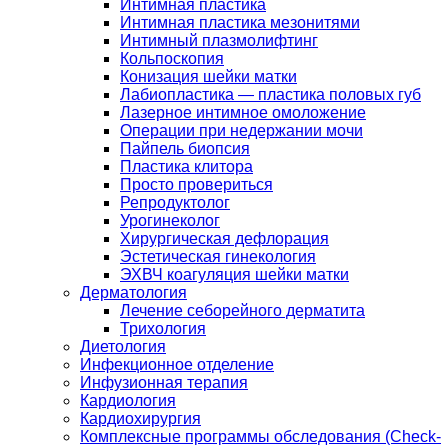
Интимная пластика
Интимная пластика мезонитями
Интимный плазмолифтинг
Кольпоскопия
Конизация шейки матки
Лабиопластика — пластика половых губ
Лазерное интимное омоложение
Операции при недержании мочи
Пайпель биопсия
Пластика клитора
Просто провериться
Репродуктолог
Урогинеколог
Хирургическая дефлорация
Эстетическая гинекология
ЭХВЧ коагуляция шейки матки
Дерматология
Лечение себорейного дерматита
Трихология
Диетология
Инфекционное отделение
Инфузионная терапия
Кардиология
Кардиохирургия
Комплексные программы обследования (Check-