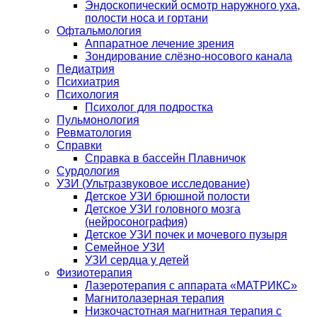
Эндоскопический осмотр наружного уха,
полости носа и гортани
Офтальмология
Аппаратное лечение зрения
Зондирование слёзно-носового канала
Педиатрия
Психиатрия
Психология
Психолог для подростка
Пульмонология
Ревматология
Справки
Справка в бассейн Плавничок
Сурдология
УЗИ (Ультразвуковое исследование)
Детское УЗИ брюшной полости
Детское УЗИ головного мозга
(нейросонография)
Детское УЗИ почек и мочевого пузыря
Семейное УЗИ
УЗИ сердца у детей
Физиотерапия
Лазеротерапия с аппарата «МАТРИКС»
Магнитолазерная терапия
Низкочастотная магнитная терапия с