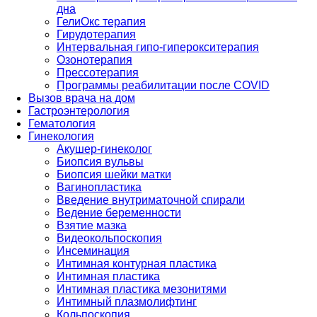
дна
ГелиОкс терапия
Гирудотерапия
Интервальная гипо-гиперокситерапия
Озонотерапия
Прессотерапия
Программы реабилитации после СOVID
Вызов врача на дом
Гастроэнтерология
Гематология
Гинекология
Акушер-гинеколог
Биопсия вульвы
Биопсия шейки матки
Вагинопластика
Введение внутриматочной спирали
Ведение беременности
Взятие мазка
Видеокольпоскопия
Инсеминация
Интимная контурная пластика
Интимная пластика
Интимная пластика мезонитями
Интимный плазмолифтинг
Кольпоскопия