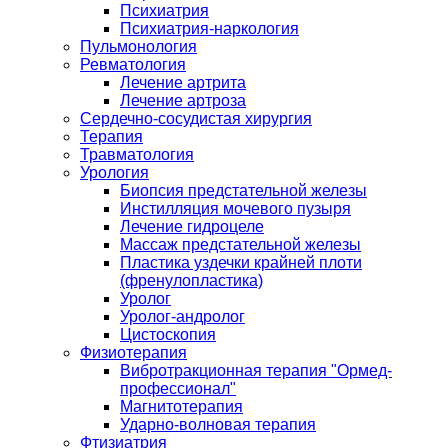
Психиатрия
Психиатрия-наркология
Пульмонология
Ревматология
Лечение артрита
Лечение артроза
Сердечно-сосудистая хирургия
Терапия
Травматология
Урология
Биопсия предстательной железы
Инстилляция мочевого пузыря
Лечение гидроцеле
Массаж предстательной железы
Пластика уздечки крайней плоти
(френулопластика)
Уролог
Уролог-андролог
Цистоскопия
Физиотерапия
Вибротракционная терапия "Ормед-
профессионал"
Магнитотерапия
Ударно-волновая терапия
Фтизиатрия