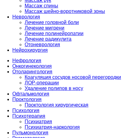
Массаж рук
Массаж спины
Массаж шейно-воротниковой зоны
Неврология
Лечение головной боли
Лечение мигрени
Лечение полинейропатии
Лечение радикулита
Отоневрология
Нейрохирургия
Нефрология
Онкогинекология
Отоларингология
Коагуляция сосудов носовой перегородки
ЛОР-операции
Удаление полипов в носу
Офтальмология
Проктология
Проктология хирургическая
Психология
Психотерапия
Психиатрия
Психиатрия-наркология
Пульмонология