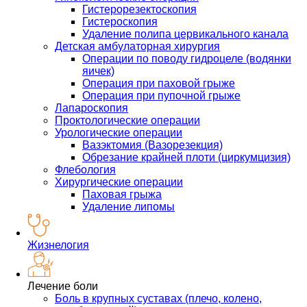
Гистерорезектоскопия
Гистероскопия
Удаление полипа цервикального канала
Детская амбулаторная хирургия
Операции по поводу гидроцеле (водянки
яичек)
Операция при паховой грыже
Операция при пупочной грыже
Лапароскопия
Проктологические операции
Урологические операции
Вазэктомия (Вазорезекция)
Обрезание крайней плоти (циркумцизия)
Флебология
Хирургические операции
Паховая грыжа
Удаление липомы
Жизнелогия
Лечение боли
Боль в крупных суставах (плечо, колено,