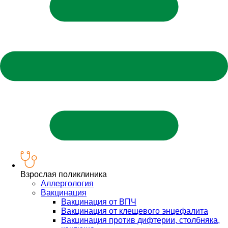
Взрослая поликлиника
Аллергология
Вакцинация
Вакцинация от ВПЧ
Вакцинация от клещевого энцефалита
Вакцинация против дифтерии, столбняка,