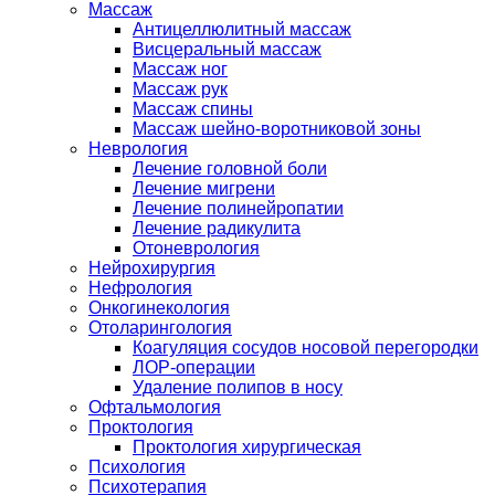
Массаж
Антицеллюлитный массаж
Висцеральный массаж
Массаж ног
Массаж рук
Массаж спины
Массаж шейно-воротниковой зоны
Неврология
Лечение головной боли
Лечение мигрени
Лечение полинейропатии
Лечение радикулита
Отоневрология
Нейрохирургия
Нефрология
Онкогинекология
Отоларингология
Коагуляция сосудов носовой перегородки
ЛОР-операции
Удаление полипов в носу
Офтальмология
Проктология
Проктология хирургическая
Психология
Психотерапия