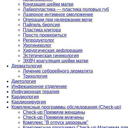
Конизация шейки матки
Лабиопластика — пластика половых губ
Лазерное интимное омоложение
Операции при недержании мочи
Пайпель биопсия
Пластика клитора
Просто провериться
Репродуктолог
Урогинеколог
Хирургическая дефлорация
Эстетическая гинекология
ЭХВЧ коагуляция шейки матки
Дерматология
Лечение себорейного дерматита
Трихология
Диетология
Инфекционное отделение
Инфузионная терапия
Кардиология
Кардиохирургия
Комплексные программы обследования (Check-up)
Check-up Премиум женщины
Check-up Премиум мужчины
Комплекс "В отпуск здоровым"
Комплексная программа Check-up Максимум для