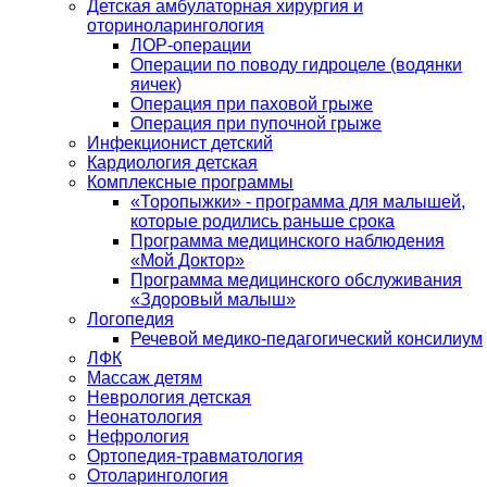
Детская амбулаторная хирургия и
оториноларингология
ЛОР-операции
Операции по поводу гидроцеле (водянки
яичек)
Операция при паховой грыже
Операция при пупочной грыже
Инфекционист детский
Кардиология детская
Комплексные программы
«Торопыжки» - программа для малышей,
которые родились раньше срока
Программа медицинского наблюдения
«Мой Доктор»
Программа медицинского обслуживания
«Здоровый малыш»
Логопедия
Речевой медико-педагогический консилиум
ЛФК
Массаж детям
Неврология детская
Неонатология
Нефрология
Ортопедия-травматология
Отоларингология