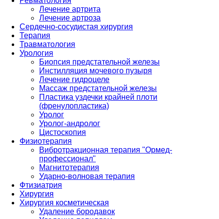
Ревматология
Лечение артрита
Лечение артроза
Сердечно-сосудистая хирургия
Терапия
Травматология
Урология
Биопсия предстательной железы
Инстилляция мочевого пузыря
Лечение гидроцеле
Массаж предстательной железы
Пластика уздечки крайней плоти
(френулопластика)
Уролог
Уролог-андролог
Цистоскопия
Физиотерапия
Вибротракционная терапия "Ормед-
профессионал"
Магнитотерапия
Ударно-волновая терапия
Фтизиатрия
Хирургия
Хирургия косметическая
Удаление бородавок