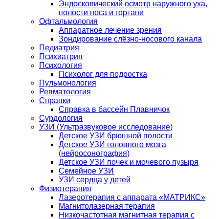
Эндоскопический осмотр наружного уха,
полости носа и гортани
Офтальмология
Аппаратное лечение зрения
Зондирование слёзно-носового канала
Педиатрия
Психиатрия
Психология
Психолог для подростка
Пульмонология
Ревматология
Справки
Справка в бассейн Плавничок
Сурдология
УЗИ (Ультразвуковое исследование)
Детское УЗИ брюшной полости
Детское УЗИ головного мозга
(нейросонография)
Детское УЗИ почек и мочевого пузыря
Семейное УЗИ
УЗИ сердца у детей
Физиотерапия
Лазеротерапия с аппарата «МАТРИКС»
Магнитолазерная терапия
Низкочастотная магнитная терапия с