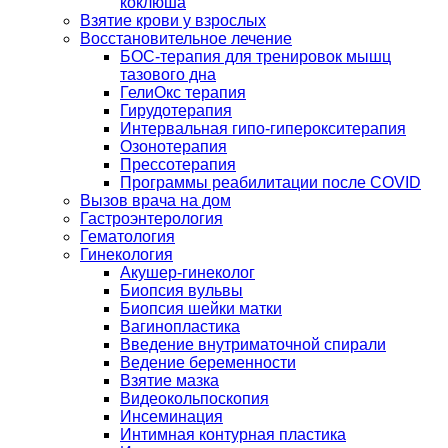
коклюша
Взятие крови у взрослых
Восстановительное лечение
БОС-терапия для тренировок мышц
тазового дна
ГелиОкс терапия
Гирудотерапия
Интервальная гипо-гиперокситерапия
Озонотерапия
Прессотерапия
Программы реабилитации после СOVID
Вызов врача на дом
Гастроэнтерология
Гематология
Гинекология
Акушер-гинеколог
Биопсия вульвы
Биопсия шейки матки
Вагинопластика
Введение внутриматочной спирали
Ведение беременности
Взятие мазка
Видеокольпоскопия
Инсеминация
Интимная контурная пластика