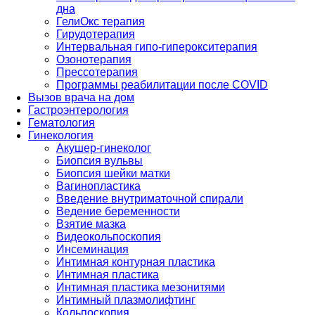
дна
ГелиОкс терапия
Гирудотерапия
Интервальная гипо-гиперокситерапия
Озонотерапия
Прессотерапия
Программы реабилитации после СOVID
Вызов врача на дом
Гастроэнтерология
Гематология
Гинекология
Акушер-гинеколог
Биопсия вульвы
Биопсия шейки матки
Вагинопластика
Введение внутриматочной спирали
Ведение беременности
Взятие мазка
Видеокольпоскопия
Инсеминация
Интимная контурная пластика
Интимная пластика
Интимная пластика мезонитями
Интимный плазмолифтинг
Кольпоскопия