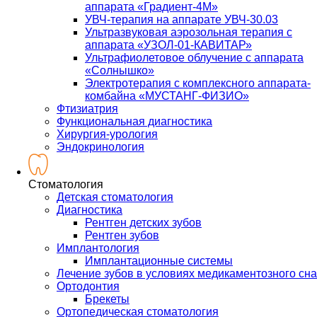
аппарата «Градиент-4М»
УВЧ-терапия на аппарате УВЧ-30.03
Ультразвуковая аэрозольная терапия с
аппарата «УЗОЛ-01-КАВИТАР»
Ультрафиолетовое облучение с аппарата
«Солнышко»
Электротерапия с комплексного аппарата-
комбайна «МУСТАНГ-ФИЗИО»
Фтизиатрия
Функциональная диагностика
Хирургия-урология
Эндокринология
Стоматология
Детская стоматология
Диагностика
Рентген детских зубов
Рентген зубов
Имплантология
Имплантационные системы
Лечение зубов в условиях медикаментозного сна
Ортодонтия
Брекеты
Ортопедическая стоматология