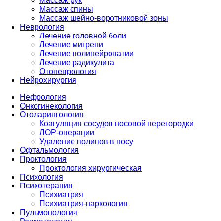
Массаж рук
Массаж спины
Массаж шейно-воротниковой зоны
Неврология
Лечение головной боли
Лечение мигрени
Лечение полинейропатии
Лечение радикулита
Отоневрология
Нейрохирургия
Нефрология
Онкогинекология
Отоларингология
Коагуляция сосудов носовой перегородки
ЛОР-операции
Удаление полипов в носу
Офтальмология
Проктология
Проктология хирургическая
Психология
Психотерапия
Психиатрия
Психиатрия-наркология
Пульмонология