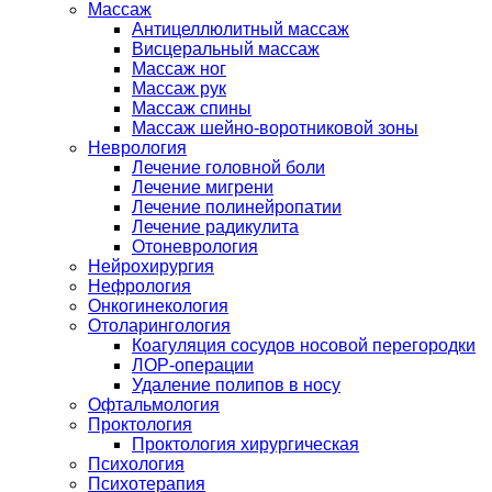
Массаж
Антицеллюлитный массаж
Висцеральный массаж
Массаж ног
Массаж рук
Массаж спины
Массаж шейно-воротниковой зоны
Неврология
Лечение головной боли
Лечение мигрени
Лечение полинейропатии
Лечение радикулита
Отоневрология
Нейрохирургия
Нефрология
Онкогинекология
Отоларингология
Коагуляция сосудов носовой перегородки
ЛОР-операции
Удаление полипов в носу
Офтальмология
Проктология
Проктология хирургическая
Психология
Психотерапия