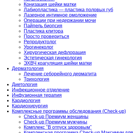
Конизация шейки матки
Лабиопластика — пластика половых губ
Лазерное интимное омоложение
Операции при недержании мочи
Пайпель биопсия
Пластика клитора
Просто провериться
Репродуктолог
Урогинеколог
Хирургическая дефлорация
Эстетическая гинекология
ЭХВЧ коагуляция шейки матки
Дерматология
Лечение себорейного дерматита
Трихология
Диетология
Инфекционное отделение
Инфузионная терапия
Кардиология
Кардиохирургия
Комплексные программы обследования (Check-up)
Check-up Премиум женщины
Check-up Премиум мужчины
Комплекс "В отпуск здоровым"
Комплексная программа Check-up Максимум для