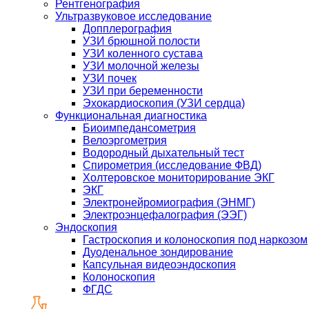
Рентгенография
Ультразвуковое исследование
Допплерография
УЗИ брюшной полости
УЗИ коленного сустава
УЗИ молочной железы
УЗИ почек
УЗИ при беременности
Эхокардиоскопия (УЗИ сердца)
Функциональная диагностика
Биоимпедансометрия
Велоэргометрия
Водородный дыхательный тест
Спирометрия (исследование ФВД)
Холтеровское мониторирование ЭКГ
ЭКГ
Электронейромиография (ЭНМГ)
Электроэнцефалография (ЭЭГ)
Эндоскопия
Гастроскопия и колоноскопия под наркозом
Дуоденальное зондирование
Капсульная видеоэндоскопия
Колоноскопия
ФГДС