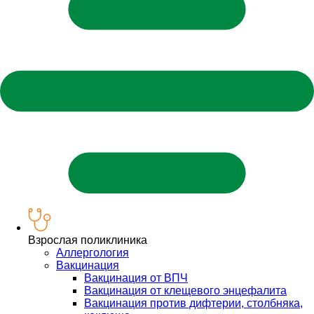
Взрослая поликлиника
Аллергология
Вакцинация
Вакцинация от ВПЧ
Вакцинация от клещевого энцефалита
Вакцинация против дифтерии, столбняка,