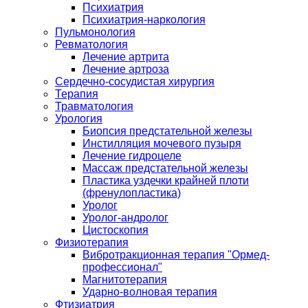
Психиатрия
Психиатрия-наркология
Пульмонология
Ревматология
Лечение артрита
Лечение артроза
Сердечно-сосудистая хирургия
Терапия
Травматология
Урология
Биопсия предстательной железы
Инстилляция мочевого пузыря
Лечение гидроцеле
Массаж предстательной железы
Пластика уздечки крайней плоти
(френулопластика)
Уролог
Уролог-андролог
Цистоскопия
Физиотерапия
Вибротракционная терапия "Ормед-
профессионал"
Магнитотерапия
Ударно-волновая терапия
Фтизиатрия