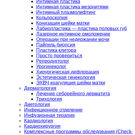
Интимная пластика
Интимная пластика мезонитями
Интимный плазмолифтинг
Кольпоскопия
Конизация шейки матки
Лабиопластика — пластика половых губ
Лазерное интимное омоложение
Операции при недержании мочи
Пайпель биопсия
Пластика клитора
Просто провериться
Репродуктолог
Урогинеколог
Хирургическая дефлорация
Эстетическая гинекология
ЭХВЧ коагуляция шейки матки
Дерматология
Лечение себорейного дерматита
Трихология
Диетология
Инфекционное отделение
Инфузионная терапия
Кардиология
Кардиохирургия
Комплексные программы обследования (Check-