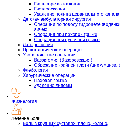
Гистерорезектоскопия
Гистероскопия
Удаление полипа цервикального канала
Детская амбулаторная хирургия
Операции по поводу гидроцеле (водянки
яичек)
Операция при паховой грыже
Операция при пупочной грыже
Лапароскопия
Проктологические операции
Урологические операции
Вазэктомия (Вазорезекция)
Обрезание крайней плоти (циркумцизия)
Флебология
Хирургические операции
Паховая грыжа
Удаление липомы
Жизнелогия
Лечение боли
Боль в крупных суставах (плечо, колено,