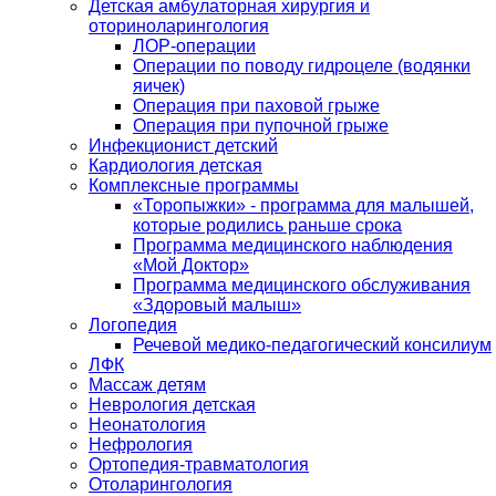
Детская амбулаторная хирургия и
оториноларингология
ЛОР-операции
Операции по поводу гидроцеле (водянки
яичек)
Операция при паховой грыже
Операция при пупочной грыже
Инфекционист детский
Кардиология детская
Комплексные программы
«Торопыжки» - программа для малышей,
которые родились раньше срока
Программа медицинского наблюдения
«Мой Доктор»
Программа медицинского обслуживания
«Здоровый малыш»
Логопедия
Речевой медико-педагогический консилиум
ЛФК
Массаж детям
Неврология детская
Неонатология
Нефрология
Ортопедия-травматология
Отоларингология