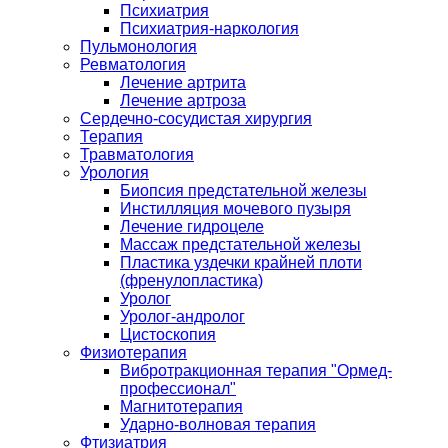
Психиатрия
Психиатрия-наркология
Пульмонология
Ревматология
Лечение артрита
Лечение артроза
Сердечно-сосудистая хирургия
Терапия
Травматология
Урология
Биопсия предстательной железы
Инстилляция мочевого пузыря
Лечение гидроцеле
Массаж предстательной железы
Пластика уздечки крайней плоти
(френулопластика)
Уролог
Уролог-андролог
Цистоскопия
Физиотерапия
Вибротракционная терапия "Ормед-
профессионал"
Магнитотерапия
Ударно-волновая терапия
Фтизиатрия