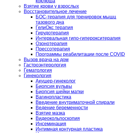
коклюша
Взятие крови у взрослых
Восстановительное лечение
БОС-терапия для тренировок мышц
тазового дна
ГелиОкс терапия
Гирудотерапия
Интервальная гипо-гиперокситерапия
Озонотерапия
Прессотерапия
Программы реабилитации после СOVID
Вызов врача на дом
Гастроэнтерология
Гематология
Гинекология
Акушер-гинеколог
Биопсия вульвы
Биопсия шейки матки
Вагинопластика
Введение внутриматочной спирали
Ведение беременности
Взятие мазка
Видеокольпоскопия
Инсеминация
Интимная контурная пластика