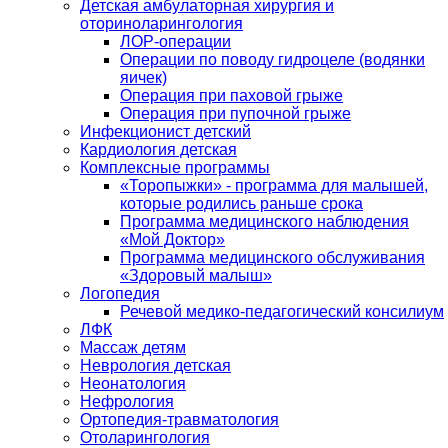
Детская амбулаторная хирургия и
оториноларингология
ЛОР-операции
Операции по поводу гидроцеле (водянки
яичек)
Операция при паховой грыже
Операция при пупочной грыже
Инфекционист детский
Кардиология детская
Комплексные программы
«Торопыжки» - программа для малышей,
которые родились раньше срока
Программа медицинского наблюдения
«Мой Доктор»
Программа медицинского обслуживания
«Здоровый малыш»
Логопедия
Речевой медико-педагогический консилиум
ЛФК
Массаж детям
Неврология детская
Неонатология
Нефрология
Ортопедия-травматология
Отоларингология