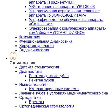
аппарата «Градиент-4М»
УВЧ-терапия на аппарате УВЧ-30.03
Ультразвуковая аэрозольная терапия с
аппарата «УЗОЛ-01-КАВИТАР»
Ультрафиолетовое облучение с аппарата
«Солнышко»
Электротерапия с комплексного аппарата-
комбайна «МУСТАНГ-ФИЗИО»
Фтизиатрия
Функциональная диагностика
Хирургия-урология
Эндокринология
Стоматология
Детская стоматология
Диагностика
Рентген детских зубов
Рентген зубов
Имплантология
Имплантационные системы
Лечение зубов в условиях медикаментозного сна
Ортодонтия
Брекеты
Ортопедическая стоматология