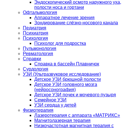
Эндоскопический осмотр наружного уха,
полости носа и гортани
Офтальмология
Аппаратное лечение зрения
Зондирование слёзно-носового канала
Педиатрия
Психиатрия
Психология
Психолог для подростка
Пульмонология
Ревматология
Справки
Справка в бассейн Плавничок
Сурдология
УЗИ (Ультразвуковое исследование)
Детское УЗИ брюшной полости
Детское УЗИ головного мозга
(нейросонография)
Детское УЗИ почек и мочевого пузыря
Семейное УЗИ
УЗИ сердца у детей
Физиотерапия
Лазеротерапия с аппарата «МАТРИКС»
Магнитолазерная терапия
Низкочастотная магнитная терапия с