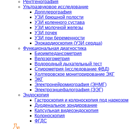
Рентгенография
Ультразвуковое исследование
Допплерография
УЗИ брюшной полости
УЗИ коленного сустава
УЗИ молочной железы
УЗИ почек
УЗИ при беременности
Эхокардиоскопия (УЗИ сердца)
Функциональная диагностика
Биоимпедансометрия
Велоэргометрия
Водородный дыхательный тест
Спирометрия (исследование ФВД)
Холтеровское мониторирование ЭКГ
ЭКГ
Электронейромиография (ЭНМГ)
Электроэнцефалография (ЭЭГ)
Эндоскопия
Гастроскопия и колоноскопия под наркозом
Дуоденальное зондирование
Капсульная видеоэндоскопия
Колоноскопия
ФГДС