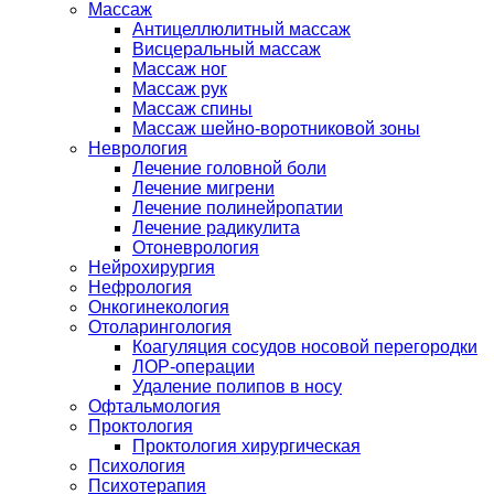
Массаж
Антицеллюлитный массаж
Висцеральный массаж
Массаж ног
Массаж рук
Массаж спины
Массаж шейно-воротниковой зоны
Неврология
Лечение головной боли
Лечение мигрени
Лечение полинейропатии
Лечение радикулита
Отоневрология
Нейрохирургия
Нефрология
Онкогинекология
Отоларингология
Коагуляция сосудов носовой перегородки
ЛОР-операции
Удаление полипов в носу
Офтальмология
Проктология
Проктология хирургическая
Психология
Психотерапия