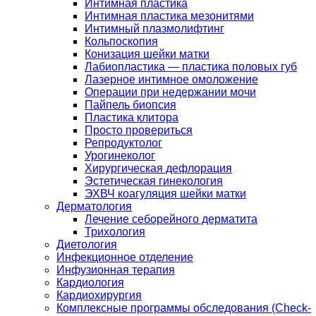
Интимная пластика
Интимная пластика мезонитями
Интимный плазмолифтинг
Кольпоскопия
Конизация шейки матки
Лабиопластика — пластика половых губ
Лазерное интимное омоложение
Операции при недержании мочи
Пайпель биопсия
Пластика клитора
Просто провериться
Репродуктолог
Урогинеколог
Хирургическая дефлорация
Эстетическая гинекология
ЭХВЧ коагуляция шейки матки
Дерматология
Лечение себорейного дерматита
Трихология
Диетология
Инфекционное отделение
Инфузионная терапия
Кардиология
Кардиохирургия
Комплексные программы обследования (Check-