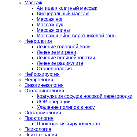
Массаж
Антицеллюлитный массаж
Висцеральный массаж
Массаж ног
Массаж рук
Массаж спины
Массаж шейно-воротниковой зоны
Неврология
Лечение головной боли
Лечение мигрени
Лечение полинейропатии
Лечение радикулита
Отоневрология
Нейрохирургия
Нефрология
Онкогинекология
Отоларингология
Коагуляция сосудов носовой перегородки
ЛОР-операции
Удаление полипов в носу
Офтальмология
Проктология
Проктология хирургическая
Психология
Психотерапия