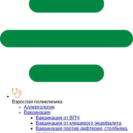
Взрослая поликлиника
Аллергология
Вакцинация
Вакцинация от ВПЧ
Вакцинация от клещевого энцефалита
Вакцинация против дифтерии, столбняка,