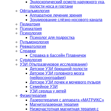
Эндоскопический осмотр наружного уха,
полости носа и гортани
Офтальмология
Аппаратное лечение зрения
Зондирование слёзно-носового канала
Педиатрия
Психиатрия
Психология
Психолог для подростка
Пульмонология
Ревматология
Справки
Справка в бассейн Плавничок
Сурдология
УЗИ (Ультразвуковое исследование)
Детское УЗИ брюшной полости
Детское УЗИ головного мозга
(нейросонография)
Детское УЗИ почек и мочевого пузыря
Семейное УЗИ
УЗИ сердца у детей
Физиотерапия
Лазеротерапия с аппарата «МАТРИКС»
Магнитолазерная терапия
Низкочастотная магнитная терапия с