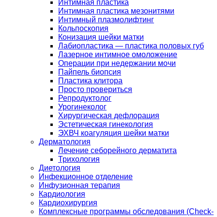
Интимная пластика
Интимная пластика мезонитями
Интимный плазмолифтинг
Кольпоскопия
Конизация шейки матки
Лабиопластика — пластика половых губ
Лазерное интимное омоложение
Операции при недержании мочи
Пайпель биопсия
Пластика клитора
Просто провериться
Репродуктолог
Урогинеколог
Хирургическая дефлорация
Эстетическая гинекология
ЭХВЧ коагуляция шейки матки
Дерматология
Лечение себорейного дерматита
Трихология
Диетология
Инфекционное отделение
Инфузионная терапия
Кардиология
Кардиохирургия
Комплексные программы обследования (Check-