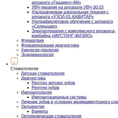
аппарата «Градиент-4М»
УВЧ-терапия на аппарате УВЧ-30.03
Ультразвуковая аэрозольная терапия с
аппарата «УЗОЛ-01-КАВИТАР»
Ультрафиолетовое облучение с аппарата
«Солнышко»
Электротерапия с комплексного аппарата-
комбайна «МУСТАНГ-ФИЗИО»
Фтизиатрия
Функциональная диагностика
Хирургия-урология
Эндокринология
Стоматология
Детская стоматология
Диагностика
Рентген детских зубов
Рентген зубов
Имплантология
Имплантационные системы
Лечение зубов в условиях медикаментозного сна
Ортодонтия
Брекеты
Ортопедическая стоматология