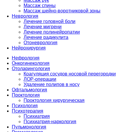
Массаж рук
Массаж спины
Массаж шейно-воротниковой зоны
Неврология
Лечение головной боли
Лечение мигрени
Лечение полинейропатии
Лечение радикулита
Отоневрология
Нейрохирургия
Нефрология
Онкогинекология
Отоларингология
Коагуляция сосудов носовой перегородки
ЛОР-операции
Удаление полипов в носу
Офтальмология
Проктология
Проктология хирургическая
Психология
Психотерапия
Психиатрия
Психиатрия-наркология
Пульмонология