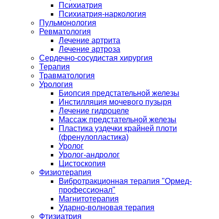
Психиатрия
Психиатрия-наркология
Пульмонология
Ревматология
Лечение артрита
Лечение артроза
Сердечно-сосудистая хирургия
Терапия
Травматология
Урология
Биопсия предстательной железы
Инстилляция мочевого пузыря
Лечение гидроцеле
Массаж предстательной железы
Пластика уздечки крайней плоти
(френулопластика)
Уролог
Уролог-андролог
Цистоскопия
Физиотерапия
Вибротракционная терапия "Ормед-
профессионал"
Магнитотерапия
Ударно-волновая терапия
Фтизиатрия