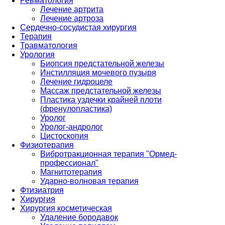
Ревматология
Лечение артрита
Лечение артроза
Сердечно-сосудистая хирургия
Терапия
Травматология
Урология
Биопсия предстательной железы
Инстилляция мочевого пузыря
Лечение гидроцеле
Массаж предстательной железы
Пластика уздечки крайней плоти
(френулопластика)
Уролог
Уролог-андролог
Цистоскопия
Физиотерапия
Вибротракционная терапия "Ормед-
профессионал"
Магнитотерапия
Ударно-волновая терапия
Фтизиатрия
Хирургия
Хирургия косметическая
Удаление бородавок