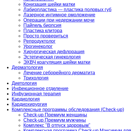
Конизация шейки матки
Лабиопластика — пластика половых губ
Лазерное интимное омоложение
Операции при недержании мочи
Пайпель биопсия
Пластика клитора
Просто провериться
Репродуктолог
Урогинеколог
Хирургическая дефлорация
Эстетическая гинекология
ЭХВЧ коагуляция шейки матки
Дерматология
Лечение себорейного дерматита
Трихология
Диетология
Инфекционное отделение
Инфузионная терапия
Кардиология
Кардиохирургия
Комплексные программы обследования (Check-up)
Check-up Премиум женщины
Check-up Премиум мужчины
Комплекс "В отпуск здоровым"
Комплексная программа Check-up Максимум для