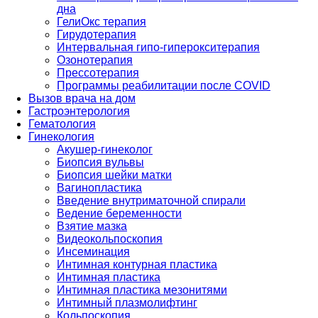
дна
ГелиОкс терапия
Гирудотерапия
Интервальная гипо-гиперокситерапия
Озонотерапия
Прессотерапия
Программы реабилитации после СOVID
Вызов врача на дом
Гастроэнтерология
Гематология
Гинекология
Акушер-гинеколог
Биопсия вульвы
Биопсия шейки матки
Вагинопластика
Введение внутриматочной спирали
Ведение беременности
Взятие мазка
Видеокольпоскопия
Инсеминация
Интимная контурная пластика
Интимная пластика
Интимная пластика мезонитями
Интимный плазмолифтинг
Кольпоскопия