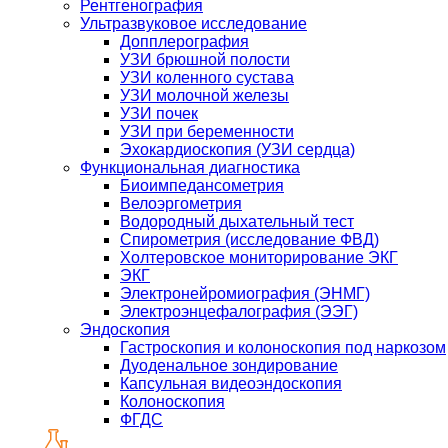
Рентгенография
Ультразвуковое исследование
Допплерография
УЗИ брюшной полости
УЗИ коленного сустава
УЗИ молочной железы
УЗИ почек
УЗИ при беременности
Эхокардиоскопия (УЗИ сердца)
Функциональная диагностика
Биоимпедансометрия
Велоэргометрия
Водородный дыхательный тест
Спирометрия (исследование ФВД)
Холтеровское мониторирование ЭКГ
ЭКГ
Электронейромиография (ЭНМГ)
Электроэнцефалография (ЭЭГ)
Эндоскопия
Гастроскопия и колоноскопия под наркозом
Дуоденальное зондирование
Капсульная видеоэндоскопия
Колоноскопия
ФГДС