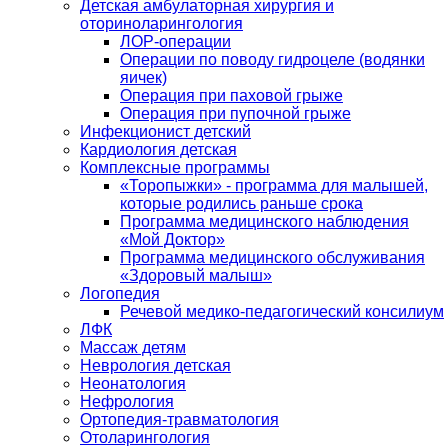
Детская амбулаторная хирургия и
оториноларингология
ЛОР-операции
Операции по поводу гидроцеле (водянки
яичек)
Операция при паховой грыже
Операция при пупочной грыже
Инфекционист детский
Кардиология детская
Комплексные программы
«Торопыжки» - программа для малышей,
которые родились раньше срока
Программа медицинского наблюдения
«Мой Доктор»
Программа медицинского обслуживания
«Здоровый малыш»
Логопедия
Речевой медико-педагогический консилиум
ЛФК
Массаж детям
Неврология детская
Неонатология
Нефрология
Ортопедия-травматология
Отоларингология