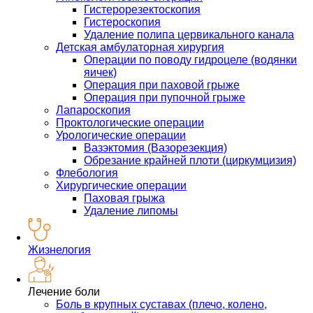
Гистерорезектоскопия
Гистероскопия
Удаление полипа цервикального канала
Детская амбулаторная хирургия
Операции по поводу гидроцеле (водянки
яичек)
Операция при паховой грыже
Операция при пупочной грыже
Лапароскопия
Проктологические операции
Урологические операции
Вазэктомия (Вазорезекция)
Обрезание крайней плоти (циркумцизия)
Флебология
Хирургические операции
Паховая грыжа
Удаление липомы
Жизнелогия
Лечение боли
Боль в крупных суставах (плечо, колено,