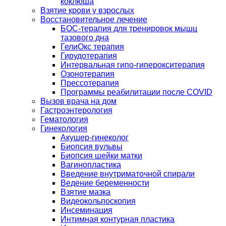
коклюша
Взятие крови у взрослых
Восстановительное лечение
БОС-терапия для тренировок мышц
тазового дна
ГелиОкс терапия
Гирудотерапия
Интервальная гипо-гиперокситерапия
Озонотерапия
Прессотерапия
Программы реабилитации после СOVID
Вызов врача на дом
Гастроэнтерология
Гематология
Гинекология
Акушер-гинеколог
Биопсия вульвы
Биопсия шейки матки
Вагинопластика
Введение внутриматочной спирали
Ведение беременности
Взятие мазка
Видеокольпоскопия
Инсеминация
Интимная контурная пластика