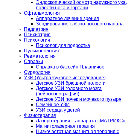
Эндоскопический осмотр наружного уха,
полости носа и гортани
Офтальмология
Аппаратное лечение зрения
Зондирование слёзно-носового канала
Педиатрия
Психиатрия
Психология
Психолог для подростка
Пульмонология
Ревматология
Справки
Справка в бассейн Плавничок
Сурдология
УЗИ (Ультразвуковое исследование)
Детское УЗИ брюшной полости
Детское УЗИ головного мозга
(нейросонография)
Детское УЗИ почек и мочевого пузыря
Семейное УЗИ
УЗИ сердца у детей
Физиотерапия
Лазеротерапия с аппарата «МАТРИКС»
Магнитолазерная терапия
Низкочастотная магнитная терапия с