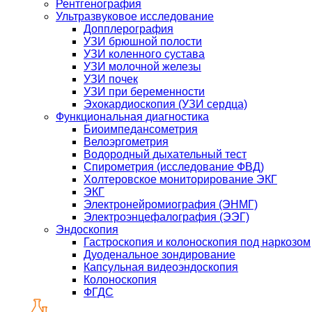
Рентгенография
Ультразвуковое исследование
Допплерография
УЗИ брюшной полости
УЗИ коленного сустава
УЗИ молочной железы
УЗИ почек
УЗИ при беременности
Эхокардиоскопия (УЗИ сердца)
Функциональная диагностика
Биоимпедансометрия
Велоэргометрия
Водородный дыхательный тест
Спирометрия (исследование ФВД)
Холтеровское мониторирование ЭКГ
ЭКГ
Электронейромиография (ЭНМГ)
Электроэнцефалография (ЭЭГ)
Эндоскопия
Гастроскопия и колоноскопия под наркозом
Дуоденальное зондирование
Капсульная видеоэндоскопия
Колоноскопия
ФГДС