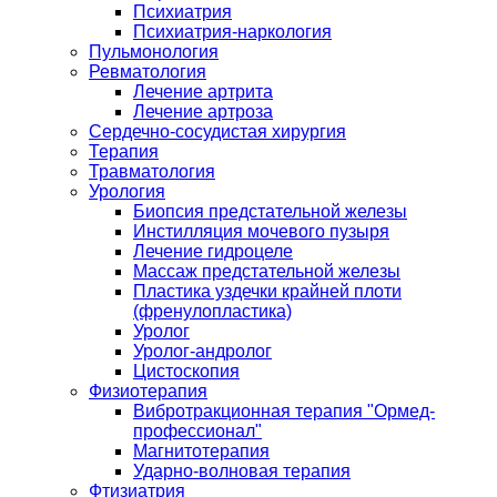
Психиатрия
Психиатрия-наркология
Пульмонология
Ревматология
Лечение артрита
Лечение артроза
Сердечно-сосудистая хирургия
Терапия
Травматология
Урология
Биопсия предстательной железы
Инстилляция мочевого пузыря
Лечение гидроцеле
Массаж предстательной железы
Пластика уздечки крайней плоти
(френулопластика)
Уролог
Уролог-андролог
Цистоскопия
Физиотерапия
Вибротракционная терапия "Ормед-
профессионал"
Магнитотерапия
Ударно-волновая терапия
Фтизиатрия