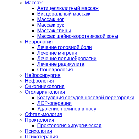
Массаж
Антицеллюлитный массаж
Висцеральный массаж
Массаж ног
Массаж рук
Массаж спины
Массаж шейно-воротниковой зоны
Неврология
Лечение головной боли
Лечение мигрени
Лечение полинейропатии
Лечение радикулита
Отоневрология
Нейрохирургия
Нефрология
Онкогинекология
Отоларингология
Коагуляция сосудов носовой перегородки
ЛОР-операции
Удаление полипов в носу
Офтальмология
Проктология
Проктология хирургическая
Психология
Психотерапия