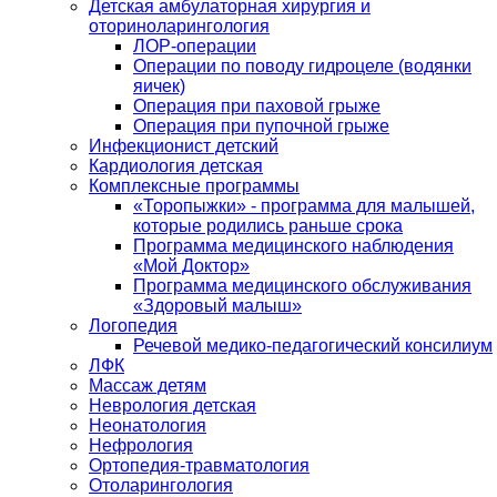
Детская амбулаторная хирургия и
оториноларингология
ЛОР-операции
Операции по поводу гидроцеле (водянки
яичек)
Операция при паховой грыже
Операция при пупочной грыже
Инфекционист детский
Кардиология детская
Комплексные программы
«Торопыжки» - программа для малышей,
которые родились раньше срока
Программа медицинского наблюдения
«Мой Доктор»
Программа медицинского обслуживания
«Здоровый малыш»
Логопедия
Речевой медико-педагогический консилиум
ЛФК
Массаж детям
Неврология детская
Неонатология
Нефрология
Ортопедия-травматология
Отоларингология