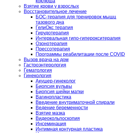
коклюша
Взятие крови у взрослых
Восстановительное лечение
БОС-терапия для тренировок мышц
тазового дна
ГелиОкс терапия
Гирудотерапия
Интервальная гипо-гиперокситерапия
Озонотерапия
Прессотерапия
Программы реабилитации после СOVID
Вызов врача на дом
Гастроэнтерология
Гематология
Гинекология
Акушер-гинеколог
Биопсия вульвы
Биопсия шейки матки
Вагинопластика
Введение внутриматочной спирали
Ведение беременности
Взятие мазка
Видеокольпоскопия
Инсеминация
Интимная контурная пластика