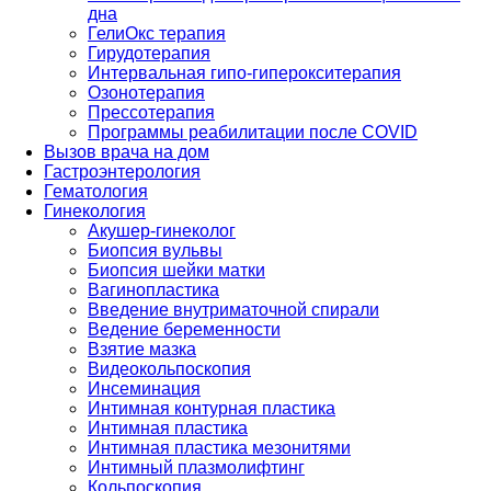
дна
ГелиОкс терапия
Гирудотерапия
Интервальная гипо-гиперокситерапия
Озонотерапия
Прессотерапия
Программы реабилитации после СOVID
Вызов врача на дом
Гастроэнтерология
Гематология
Гинекология
Акушер-гинеколог
Биопсия вульвы
Биопсия шейки матки
Вагинопластика
Введение внутриматочной спирали
Ведение беременности
Взятие мазка
Видеокольпоскопия
Инсеминация
Интимная контурная пластика
Интимная пластика
Интимная пластика мезонитями
Интимный плазмолифтинг
Кольпоскопия