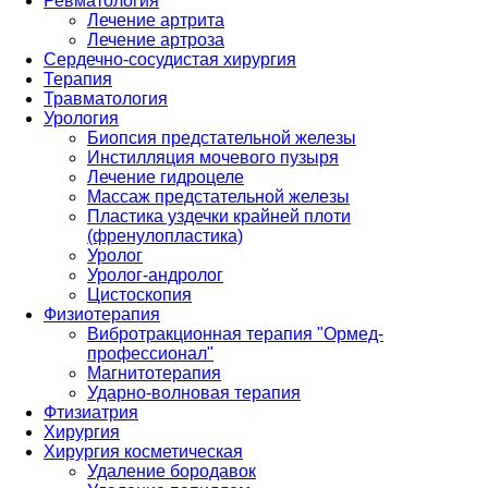
Ревматология
Лечение артрита
Лечение артроза
Сердечно-сосудистая хирургия
Терапия
Травматология
Урология
Биопсия предстательной железы
Инстилляция мочевого пузыря
Лечение гидроцеле
Массаж предстательной железы
Пластика уздечки крайней плоти
(френулопластика)
Уролог
Уролог-андролог
Цистоскопия
Физиотерапия
Вибротракционная терапия "Ормед-
профессионал"
Магнитотерапия
Ударно-волновая терапия
Фтизиатрия
Хирургия
Хирургия косметическая
Удаление бородавок