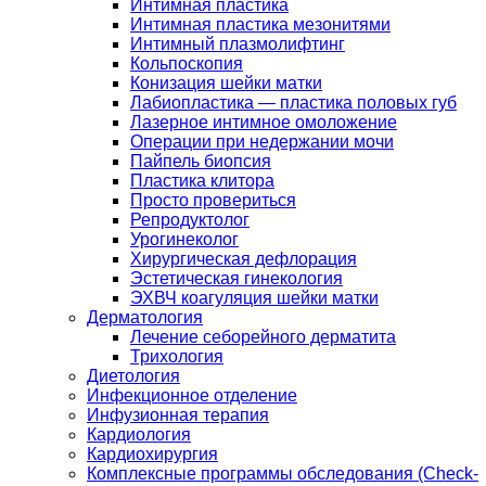
Интимная пластика
Интимная пластика мезонитями
Интимный плазмолифтинг
Кольпоскопия
Конизация шейки матки
Лабиопластика — пластика половых губ
Лазерное интимное омоложение
Операции при недержании мочи
Пайпель биопсия
Пластика клитора
Просто провериться
Репродуктолог
Урогинеколог
Хирургическая дефлорация
Эстетическая гинекология
ЭХВЧ коагуляция шейки матки
Дерматология
Лечение себорейного дерматита
Трихология
Диетология
Инфекционное отделение
Инфузионная терапия
Кардиология
Кардиохирургия
Комплексные программы обследования (Check-