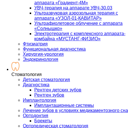
аппарата «Градиент-4М»
УВЧ-терапия на аппарате УВЧ-30.03
Ультразвуковая аэрозольная терапия с
аппарата «УЗОЛ-01-КАВИТАР»
Ультрафиолетовое облучение с аппарата
«Солнышко»
Электротерапия с комплексного аппарата-
комбайна «МУСТАНГ-ФИЗИО»
Фтизиатрия
Функциональная диагностика
Хирургия-урология
Эндокринология
Стоматология
Детская стоматология
Диагностика
Рентген детских зубов
Рентген зубов
Имплантология
Имплантационные системы
Лечение зубов в условиях медикаментозного сна
Ортодонтия
Брекеты
Ортопедическая стоматология