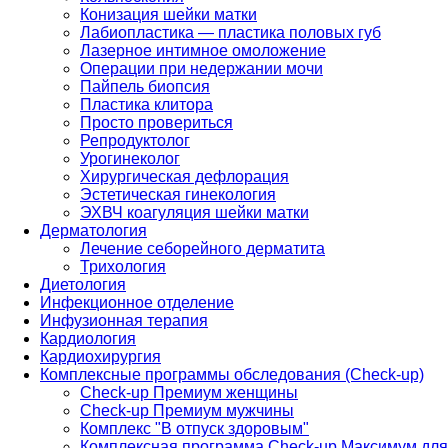
Конизация шейки матки
Лабиопластика — пластика половых губ
Лазерное интимное омоложение
Операции при недержании мочи
Пайпель биопсия
Пластика клитора
Просто провериться
Репродуктолог
Урогинеколог
Хирургическая дефлорация
Эстетическая гинекология
ЭХВЧ коагуляция шейки матки
Дерматология
Лечение себорейного дерматита
Трихология
Диетология
Инфекционное отделение
Инфузионная терапия
Кардиология
Кардиохирургия
Комплексные программы обследования (Check-up)
Check-up Премиум женщины
Check-up Премиум мужчины
Комплекс "В отпуск здоровым"
Комплексная программа Check-up Максимум для