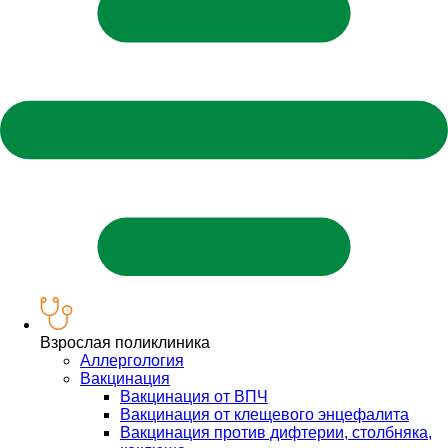
Взрослая поликлиника
Аллергология
Вакцинация
Вакцинация от ВПЧ
Вакцинация от клещевого энцефалита
Вакцинация против дифтерии, столбняка,