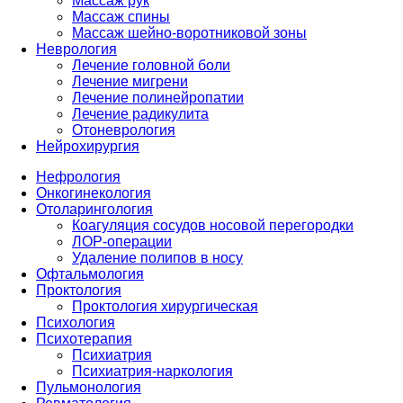
Массаж рук
Массаж спины
Массаж шейно-воротниковой зоны
Неврология
Лечение головной боли
Лечение мигрени
Лечение полинейропатии
Лечение радикулита
Отоневрология
Нейрохирургия
Нефрология
Онкогинекология
Отоларингология
Коагуляция сосудов носовой перегородки
ЛОР-операции
Удаление полипов в носу
Офтальмология
Проктология
Проктология хирургическая
Психология
Психотерапия
Психиатрия
Психиатрия-наркология
Пульмонология