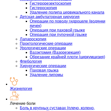
Гистерорезектоскопия
Гистероскопия
Удаление полипа цервикального канала
Детская амбулаторная хирургия
Операции по поводу гидроцеле (водянки
яичек)
Операция при паховой грыже
Операция при пупочной грыже
Лапароскопия
Проктологические операции
Урологические операции
Вазэктомия (Вазорезекция)
Обрезание крайней плоти (циркумцизия)
Флебология
Хирургические операции
Паховая грыжа
Удаление липомы
Жизнелогия
Лечение боли
Боль в крупных суставах (плечо, колено,