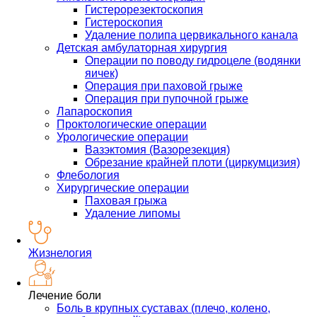
Гистерорезектоскопия
Гистероскопия
Удаление полипа цервикального канала
Детская амбулаторная хирургия
Операции по поводу гидроцеле (водянки
яичек)
Операция при паховой грыже
Операция при пупочной грыже
Лапароскопия
Проктологические операции
Урологические операции
Вазэктомия (Вазорезекция)
Обрезание крайней плоти (циркумцизия)
Флебология
Хирургические операции
Паховая грыжа
Удаление липомы
Жизнелогия
Лечение боли
Боль в крупных суставах (плечо, колено,