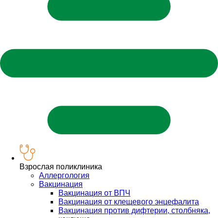
Взрослая поликлиника
Аллергология
Вакцинация
Вакцинация от ВПЧ
Вакцинация от клещевого энцефалита
Вакцинация против дифтерии, столбняка,