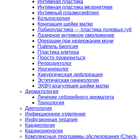
Интимная пластика
Интимная пластика мезонитями
Интимный плазмолифтинг
Кольпоскопия
Конизация шейки матки
Лабиопластика — пластика половых губ
Лазерное интимное омоложение
Операции при недержании мочи
Пайпель биопсия
Пластика клитора
Просто провериться
Репродуктолог
Урогинеколог
Хирургическая дефлорация
Эстетическая гинекология
ЭХВЧ коагуляция шейки матки
Дерматология
Лечение себорейного дерматита
Трихология
Диетология
Инфекционное отделение
Инфузионная терапия
Кардиология
Кардиохирургия
Комплексные программы обследования (Check-