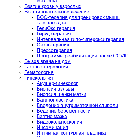
коклюша
Взятие крови у взрослых
Восстановительное лечение
БОС-терапия для тренировок мышц
тазового дна
ГелиОкс терапия
Гирудотерапия
Интервальная гипо-гиперокситерапия
Озонотерапия
Прессотерапия
Программы реабилитации после СOVID
Вызов врача на дом
Гастроэнтерология
Гематология
Гинекология
Акушер-гинеколог
Биопсия вульвы
Биопсия шейки матки
Вагинопластика
Введение внутриматочной спирали
Ведение беременности
Взятие мазка
Видеокольпоскопия
Инсеминация
Интимная контурная пластика