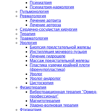
Психиатрия
Психиатрия-наркология
Пульмонология
Ревматология
Лечение артрита
Лечение артроза
Сердечно-сосудистая хирургия
Терапия
Травматология
Урология
Биопсия предстательной железы
Инстилляция мочевого пузыря
Лечение гидроцеле
Массаж предстательной железы
Пластика уздечки крайней плоти
(френулопластика)
Уролог
Уролог-андролог
Цистоскопия
Физиотерапия
Вибротракционная терапия "Ормед-
профессионал"
Магнитотерапия
Ударно-волновая терапия
Фтизиатрия