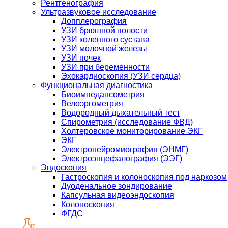
Рентгенография
Ультразвуковое исследование
Допплерография
УЗИ брюшной полости
УЗИ коленного сустава
УЗИ молочной железы
УЗИ почек
УЗИ при беременности
Эхокардиоскопия (УЗИ сердца)
Функциональная диагностика
Биоимпедансометрия
Велоэргометрия
Водородный дыхательный тест
Спирометрия (исследование ФВД)
Холтеровское мониторирование ЭКГ
ЭКГ
Электронейромиография (ЭНМГ)
Электроэнцефалография (ЭЭГ)
Эндоскопия
Гастроскопия и колоноскопия под наркозом
Дуоденальное зондирование
Капсульная видеоэндоскопия
Колоноскопия
ФГДС