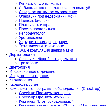
Конизация шейки матки
Лабиопластика — пластика половых губ
Лазерное интимное омоложение
Операции при недержании мочи
Пайпель биопсия
Пластика клитора
Просто провериться
Репродуктолог
Урогинеколог
Хирургическая дефлорация
Эстетическая гинекология
ЭХВЧ коагуляция шейки матки
Дерматология
Лечение себорейного дерматита
Трихология
Диетология
Инфекционное отделение
Инфузионная терапия
Кардиология
Кардиохирургия
Комплексные программы обследования (Check-up)
Check-up Премиум женщины
Check-up Премиум мужчины
Комплекс "В отпуск здоровым"
Комплексная программа Check-up Максимум для