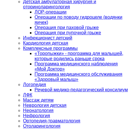
Детская амбулаторная хирургия и
оториноларингология
ЛОР-операции
Операции по поводу гидроцеле (водянки
яичек)
Операция при паховой грыже
Операция при пупочной грыже
Инфекционист детский
Кардиология детская
Комплексные программы
«Торопыжки» - программа для малышей,
которые родились раньше срока
Программа медицинского наблюдения
«Мой Доктор»
Программа медицинского обслуживания
«Здоровый малыш»
Логопедия
Речевой медико-педагогический консилиум
ЛФК
Массаж детям
Неврология детская
Неонатология
Нефрология
Ортопедия-травматология
Отоларингология