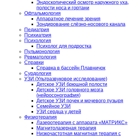
Эндоскопический осмотр наружного уха,
полости носа и гортани
Офтальмология
Аппаратное лечение зрения
Зондирование слёзно-носового канала
Педиатрия
Психиатрия
Психология
Психолог для подростка
Пульмонология
Ревматология
Справки
Справка в бассейн Плавничок
Сурдология
УЗИ (Ультразвуковое исследование)
Детское УЗИ брюшной полости
Детское УЗИ головного мозга
(нейросонография)
Детское УЗИ почек и мочевого пузыря
Семейное УЗИ
УЗИ сердца у детей
Физиотерапия
Лазеротерапия с аппарата «МАТРИКС»
Магнитолазерная терапия
Низкочастотная магнитная терапия с