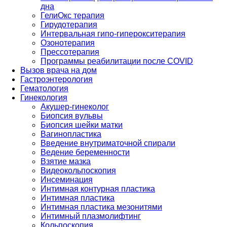
дна
ГелиОкс терапия
Гирудотерапия
Интервальная гипо-гиперокситерапия
Озонотерапия
Прессотерапия
Программы реабилитации после СOVID
Вызов врача на дом
Гастроэнтерология
Гематология
Гинекология
Акушер-гинеколог
Биопсия вульвы
Биопсия шейки матки
Вагинопластика
Введение внутриматочной спирали
Ведение беременности
Взятие мазка
Видеокольпоскопия
Инсеминация
Интимная контурная пластика
Интимная пластика
Интимная пластика мезонитями
Интимный плазмолифтинг
Кольпоскопия