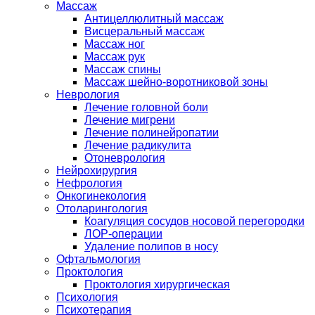
Массаж
Антицеллюлитный массаж
Висцеральный массаж
Массаж ног
Массаж рук
Массаж спины
Массаж шейно-воротниковой зоны
Неврология
Лечение головной боли
Лечение мигрени
Лечение полинейропатии
Лечение радикулита
Отоневрология
Нейрохирургия
Нефрология
Онкогинекология
Отоларингология
Коагуляция сосудов носовой перегородки
ЛОР-операции
Удаление полипов в носу
Офтальмология
Проктология
Проктология хирургическая
Психология
Психотерапия