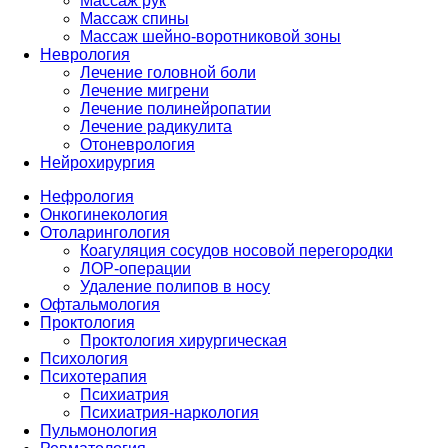
Массаж рук
Массаж спины
Массаж шейно-воротниковой зоны
Неврология
Лечение головной боли
Лечение мигрени
Лечение полинейропатии
Лечение радикулита
Отоневрология
Нейрохирургия
Нефрология
Онкогинекология
Отоларингология
Коагуляция сосудов носовой перегородки
ЛОР-операции
Удаление полипов в носу
Офтальмология
Проктология
Проктология хирургическая
Психология
Психотерапия
Психиатрия
Психиатрия-наркология
Пульмонология