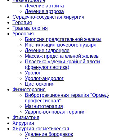
Ревматология
Лечение артрита
Лечение артроза
Сердечно-сосудистая хирургия
Терапия
Травматология
Урология
Биопсия предстательной железы
Инстилляция мочевого пузыря
Лечение гидроцеле
Массаж предстательной железы
Пластика уздечки крайней плоти
(френулопластика)
Уролог
Уролог-андролог
Цистоскопия
Физиотерапия
Вибротракционная терапия "Ормед-
профессионал"
Магнитотерапия
Ударно-волновая терапия
Фтизиатрия
Хирургия
Хирургия косметическая
Удаление бородавок