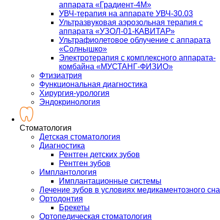
аппарата «Градиент-4М»
УВЧ-терапия на аппарате УВЧ-30.03
Ультразвуковая аэрозольная терапия с
аппарата «УЗОЛ-01-КАВИТАР»
Ультрафиолетовое облучение с аппарата
«Солнышко»
Электротерапия с комплексного аппарата-
комбайна «МУСТАНГ-ФИЗИО»
Фтизиатрия
Функциональная диагностика
Хирургия-урология
Эндокринология
Стоматология
Детская стоматология
Диагностика
Рентген детских зубов
Рентген зубов
Имплантология
Имплантационные системы
Лечение зубов в условиях медикаментозного сна
Ортодонтия
Брекеты
Ортопедическая стоматология